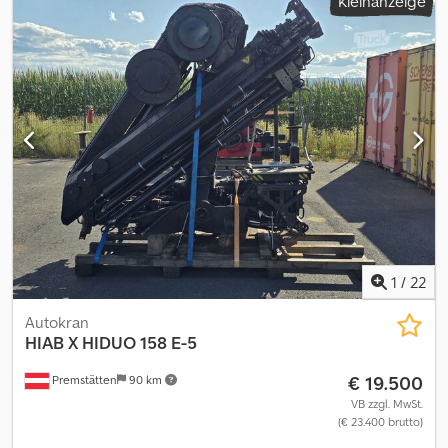
Kleinanzeige
1
/
22
Autokran
HIAB
X HIDUO 158 E-5
€ 19.500
Premstätten
90 km
VB zzgl. MwSt.
(€ 23.400 brutto)