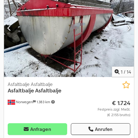
1
/
14
Asfaltbalje Asfaltbalje
Asfaltbalje Asfaltbalje
€ 1.724
Norwegen
1.383 km
Festpreis zzgl. MwSt.
(€ 2.155 brutto)
Anfragen
Anrufen