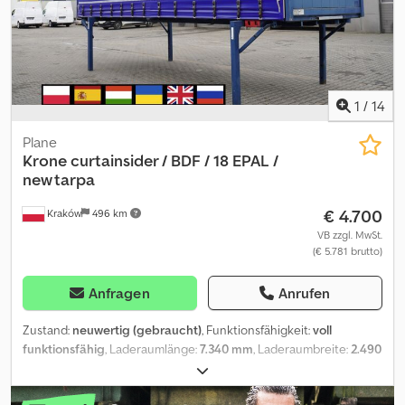
1
/
14
Plane
Krone
curtainsider / BDF / 18 EPAL /
new tarpa
€ 4.700
Kraków
496 km
VB zzgl. MwSt.
(€ 5.781 brutto)
Anfragen
Anrufen
Zustand:
neuwertig (gebraucht)
, Funktionsfähigkeit:
voll
funktionsfähig
, Laderaumlänge:
7.340 mm
, Laderaumbreite:
2.490
mm
, Laderaumhöhe:
2.550 mm
, Baujahr:
2010
, KRONE Plane / BDF
/ 18 EPAL / neue Plane Baujahr 2010 Technische Daten