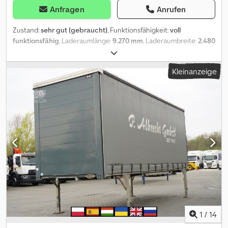
Anfragen
Anrufen
Zustand:
sehr gut (gebraucht)
, Funktionsfähigkeit:
voll
funktionsfähig
, Laderaumlänge:
9.270 mm
, Laderaumbreite:
2.480
mm
, Laderaumhöhe:
2.800 mm
, Baujahr:
2020
,
Schiebeplanenaufbau Marmont / 23 EPAL Baujahr 2020
Kleinanzeige
Rahmenabstand: 86 cm Länge: 927 cm Breite: 248 cm Cedpszmv
Nfofx Aavjha Höhe: 280 cm Kapazität: 23 EPAL Paletten Der
technische und optische Zustand ist sehr gut.
1
/
14