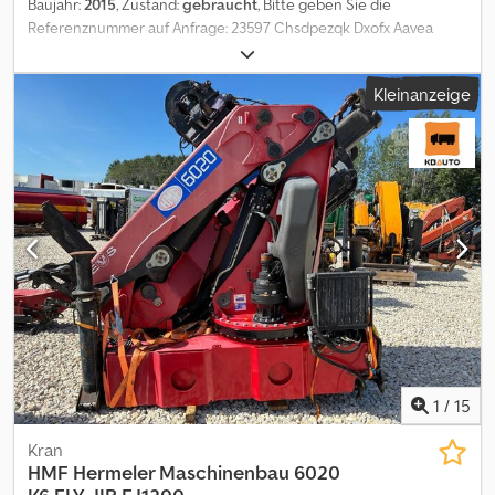
Baujahr:
2015
, Zustand:
gebraucht
, Bitte geben Sie die
Referenznummer auf Anfrage: 23597 Chsdpezqk Dxofx Aavea
Technische Daten: Baujahr: 2015 Innenlänge: ca. 6,4 m Innenhöhe:
ca. 3,0 m Innenbreite: ca. 2,4 m Für 16 Paletten Sofort verfügbar
Kleinanzeige
Beschreibung: Limetec Kofferaufbau mit kompletter
Seitenöffnung.Der Aufbau befindet sich in gutem Zustand.Sofort
verfügbar. Eigengewicht: 1 Model: skap m/ full sideåpning =
Weitere Informationen = Verwendungszweck: Gütertransport
Wenden Sie sich an ATS Norway, um weitere Informationen zu
erhalten.
1
/
15
Kran
HMF Hermeler Maschinenbau
6020