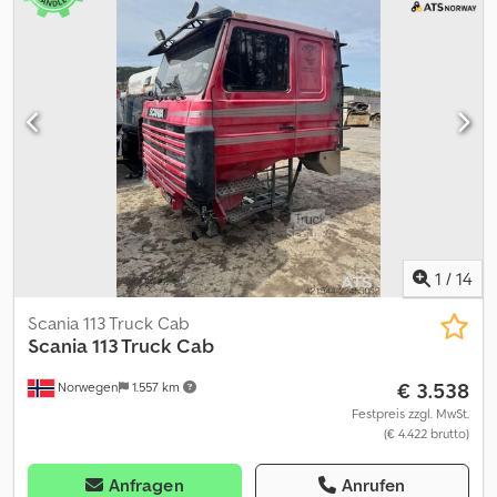
Transport von Kompost verwendet und wird nur noch selten
benutzt. Sieht aus wie neu. Bereit zur Auslieferung. Eigengewicht:
1 Model: 2025 Krokkasse = Weitere Informationen = Neu: Nein
Verwendungszweck: Gütertransport Wenden Sie sich an ATS
Norway, um weitere Informationen zu erhalten.
1
/
14
Scania 113 Truck Cab
Scania
113 Truck Cab
€ 3.538
Norwegen
1.557 km
Festpreis zzgl. MwSt.
(€ 4.422 brutto)
Anfragen
Anrufen