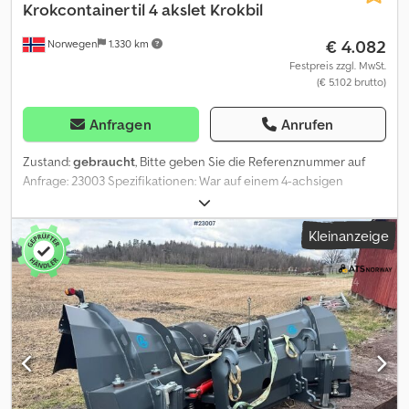
Krokcontainer til 4 akslet Krokbil
€ 4.082
Norwegen
1.330 km
Festpreis zzgl. MwSt.
(€ 5.102 brutto)
Anfragen
Anrufen
Zustand:
gebraucht
, Bitte geben Sie die Referenznummer auf
Anfrage: 23003 Spezifikationen: War auf einem 4-achsigen
Abrollkipper montiert Ca. 40 m³ Containeraufbau (siehe Bilder)
Sofort lieferbereit Eigengewicht: 11 Model: Krokcontainer til 4
Kleinanzeige
akslet Krokbil Cedpfxozqktye Aaveha = Weitere Informationen =
Neu: Nein Verwendungszweck: Gütertransport Wenden Sie sich
an ATS Norway, um weitere Informationen zu erhalten.