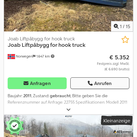
1
/
15
Joab Liftpåbygg for hook truck
Joab
Liftpåbygg for hook truck
€ 5.352
Norwegen
1.647 km
Festpreis zzgl. MwSt.
(€ 6.690 brutto)
Anfragen
Anrufen
Baujahr:
2011
, Zustand:
gebraucht
, Bitte geben Sie die
Referenznummer auf Anfrage: 22755 Spezifikationen: Modell 2011
Geeignet für 3-Achsen-Hakenlastwagen Ausziehbar hinten für 2
Container Fernbedienung inklusive Lieferbereit Beschreibung:
Kleinanzeige
Wir haben einen 2011 Joab Hubaufbau für Hakenlastwagen zu
verkaufen. Es gibt einen ausziehbaren Bereich hinten, der Platz
für 2 Container bietet. Alles funktioniert laut dem Besitzer, aber