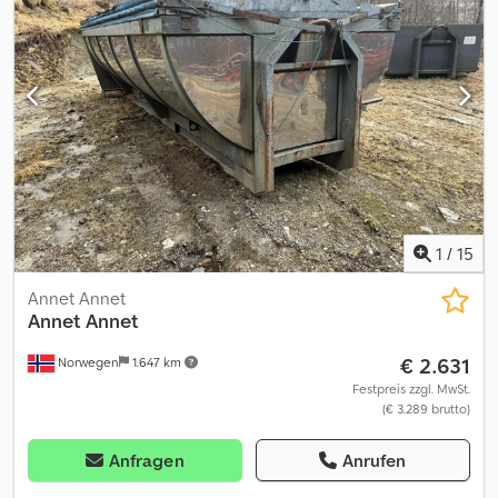
Fehler und Mängel können auftreten. Lieferbereit. Chsdszqk
Ecopfx Aavja Eigengewicht: 1 Model: Joab liftpåbygg til krokbil =
Weitere Informationen = Verwendungszweck: Gütertransport
Wenden Sie sich an ATS Norway, um weitere Informationen zu
erhalten.
1
/
15
Annet Annet
Annet Annet
€ 2.631
Norwegen
1.647 km
Festpreis zzgl. MwSt.
(€ 3.289 brutto)
Anfragen
Anrufen