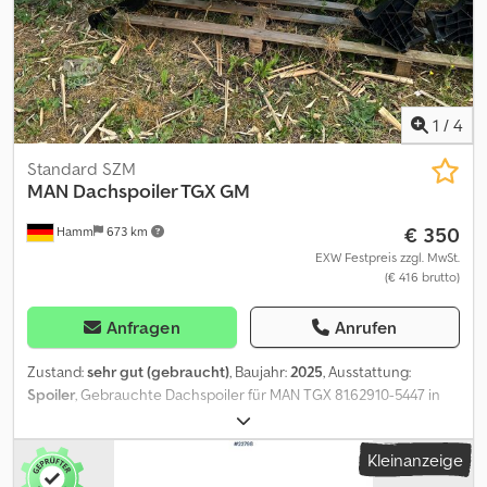
1
/
4
Standard SZM
MAN
Dachspoiler TGX GM
€ 350
Hamm
673 km
EXW Festpreis zzgl. MwSt.
(€ 416 brutto)
Anfragen
Anrufen
Zustand:
sehr gut (gebraucht)
, Baujahr:
2025
, Ausstattung:
Spoiler
, Gebrauchte Dachspoiler für MAN TGX 81.62910-5447 in
SIGNALGRAU RAL 7004 inkl. AERO-Verlängerung - ab 59067 Hamm
(mehrfach vorhanden) 81.62910-5448 struckturlackiert - ab 59067
Kleinanzeige
Hamm Chedpfx Aaezlc Dgevoa 81.62910-5445 in Reinweiss
RAL9010 - ab 99820 Hörselberg-Hainich