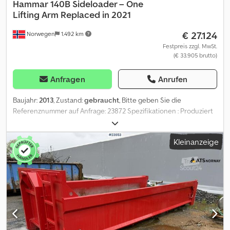
Hammar
140B Sideloader – One
Lifting Arm Replaced in 2021
€ 27.124
Norwegen
1.492 km
Festpreis zzgl. MwSt.
(€ 33.905 brutto)
Anfragen
Anrufen
Baujahr:
2013
, Zustand:
gebraucht
, Bitte geben Sie die
Referenznummer auf Anfrage: 23872 Spezifikationen : Produziert
im Jahr 2013 Der vordere Querlenker wurde 2021 ausgetauscht.
Fernbedienung 3,9 m Reichweite Unterstützung auf einem 3-
Kleinanzeige
achsigen Volvo Bereit zur Auslieferung. Chedpfx Aajzqk A Uevja
Eigengewicht: 1 Model: 140B Sidelaster - Byttet en arm i 2021 =
Weitere Informationen = Verwendungszweck: Gütertransport
Wenden Sie sich an ATS Norway, um weitere Informationen zu
erhalten.