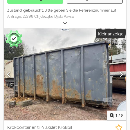
Zustand:
gebraucht
, Bitte geben Sie die Referenznummer auf
Anfrage: 22798 Chjdezqku Djpfx Aavsa
Beschreibung:Maschinenplattform mit vielen
Befestigungspunkten.Nicht für Hakenlift-Lkw, sondern für
Kleinanzeige
Seil-/Windenfahrzeuge.Lieferbereit. Eigengewicht: 11 Model:
Maskinflak med mange festepunkter = Weitere Informationen =
Neu: Nein Verwendungszweck: Gütertransport Wenden Sie sich
an ATS Norway, um weitere Informationen zu erhalten.
1
/
8
Krokcontainer til 4 akslet Krokbil