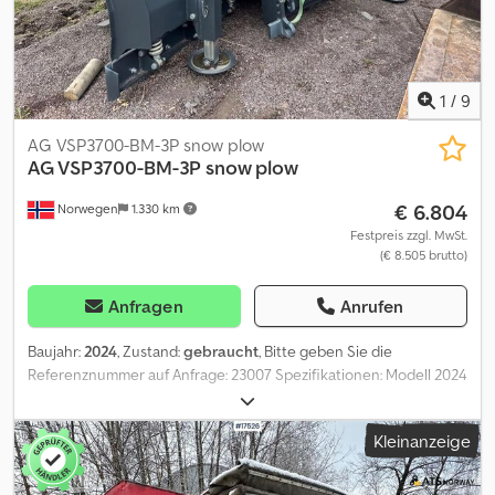
1
/
9
AG VSP3700-BM-3P snow plow
AG VSP3700-BM-3P snow plow
€ 6.804
Norwegen
1.330 km
Festpreis zzgl. MwSt.
(€ 8.505 brutto)
Anfragen
Anrufen
Baujahr:
2024
, Zustand:
gebraucht
, Bitte geben Sie die
Referenznummer auf Anfrage: 23007 Spezifikationen: Modell 2024
Arbeitsbreite: 3,7 m Elektrisches Wegeventil Gewicht: 1235 kg
Markierungsleuchten Sofort lieferbar = Weitere Informationen =
Kleinanzeige
Cedpezqkm Tofx Aavsha Neu: Nein Verwendungszweck:
Gütertransport Seriennummer: 19xxxx Wenden Sie sich an ATS
Norway, um weitere Informationen zu erhalten.