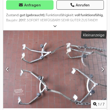
Anfragen
Anrufen
Zustand:
gut (gebraucht)
, Funktionsfähigkeit:
voll funktionsfähig
,
Baujahr:
2017
, SOFORT VERFÜGBAR!!! SEHR GUTER ZUSTAND!!!
Csdpfx Aaozmzlrjvoha HIAB X HIDUO 158 E-5 5x hydr. Ausschub 4x
hydr.anschlus für Rotator & Greifer Remoute Control
Kleinanzeige
1
/
7