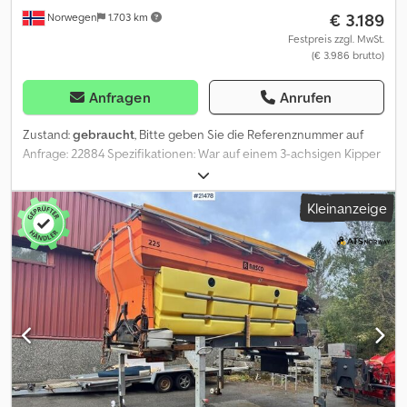
€ 3.189
Norwegen
1.703 km
Festpreis zzgl. MwSt.
(€ 3.986 brutto)
Anfragen
Anrufen
Zustand:
gebraucht
, Bitte geben Sie die Referenznummer auf
Anfrage: 22884 Spezifikationen: War auf einem 3-achsigen Kipper
montiert Innenlänge: 4,6 m Innenbreite: ca. 2,4 m Sofort
lieferbereit Eigengewicht: 11 Model: Dumperkasse med ramme og
Kleinanzeige
cylinder til 3 akslet bil. = Weitere Informationen = Csdpfszqktmsx
Aavoha Neu: Nein Verwendungszweck: Gütertransport Wenden
Sie sich an ATS Norway, um weitere Informationen zu erhalten.