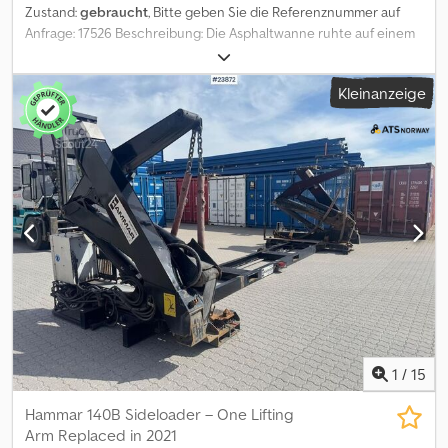
Zustand:
gebraucht
, Bitte geben Sie die Referenznummer auf
Anfrage: 17526 Beschreibung: Die Asphaltwanne ruhte auf einem
Scania mit 330 cm Radstand. Die Länge beträgt ca. 440 cm
Innerhalb kurzer Zeit lieferbar. Chodpfx Aajzqkriovja
Kleinanzeige
Eigengewicht: 11 Model: Asfaltbalje = Weitere Informationen =
Neu: Nein Verwendungszweck: Gütertransport Wenden Sie sich
an ATS Norway, um weitere Informationen zu erhalten.
1
/
15
Hammar 140B Sideloader – One Lifting
Arm Replaced in 2021