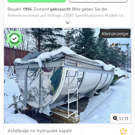
Baujahr:
1994
, Zustand:
gebraucht
, Bitte geben Sie die
Referenznummer auf Anfrage: 23587 Spezifikationen: Modell ca.
1994 Bereit zur Lieferung Eigengewicht: 123 Model: 113 Hytte =
Weitere Informationen = Verwendungszweck: Gütertransport
Kleinanzeige
Csdpozqk Epjfx Aaveha Wenden Sie sich an ATS Norway, um
weitere Informationen zu erhalten.
1
/
11
Asfaltbalje m/ hydraulisk kapell