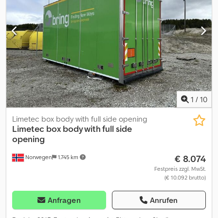
1
/
10
Limetec box body with full side opening
Limetec
box body with full side
opening
€ 8.074
Norwegen
1.745 km
Festpreis zzgl. MwSt.
(€ 10.092 brutto)
Anfragen
Anrufen