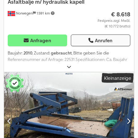
Asfaltbalje m/ hydraulisk kapell
€ 8.618
Norwegen
1.591 km
Festpreis zzgl. MwSt.
(€ 10.772 brutto)
Anfragen
Anrufen
Baujahr:
2010
, Zustand:
gebraucht
, Bitte geben Sie die
Referenznummer auf Anfrage: 22531 Spezifikationen: Ca. Baujahr
2010 War auf einem 3-achsigen Lkw montiert Ca. 13 m³ (laut
Eigentümer) Hydraulische Plane Sofort lieferbereit Eigengewicht:
Kleinanzeige
11 Model: Ca. 2010 Asfaltbalje m/ Hydraulisk kapell. = Weitere
Informationen = Verwendungszweck: Gütertransport Wenden Sie
sich an ATS Norway, um weitere Informationen zu erhalten.
Cedpfx Ajzqknwoavsha