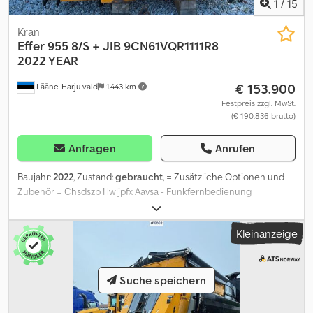
1
/
15
Kran
Effer
955 8/S + JIB 9CN61VQR1111R8
2022 YEAR
€ 153.900
Lääne-Harju vald
1.443 km
Festpreis zzgl. MwSt.
(€ 190.836 brutto)
Anfragen
Anrufen
Baujahr:
2022
, Zustand:
gebraucht
, = Zusätzliche Optionen und
Zubehör = Chsdszp Hwljpfx Aavsa - Funkfernbedienung
(Funkfernbedienung für Krananbaugerät) = Anmerkungen =
Zusätzliche Informationen: 3961 Betriebsstunden Reichweite: 33,5
Kleinanzeige
m Auslegersegmente: 8+6 Maximale Tragfähigkeit am Ende eines
Auslegers: 720 kg = Weitere Informationen = Neuwagen: Nein
Einsatzbereich: Gütertransport Tragfähigkeit: 23.800 kg Hubhöhe:
Suche speichern
3.800 cm Seriennummer: ME0095500031