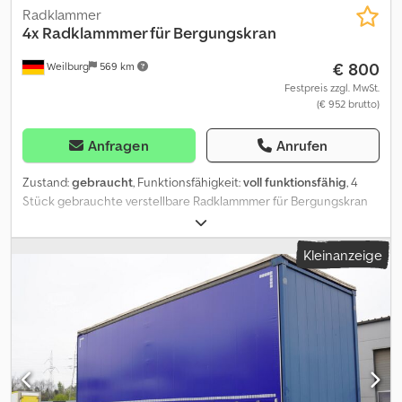
Radklammer
4x Radklammmer für Bergungskran
€ 800
Weilburg
569 km
Festpreis zzgl. MwSt.
(€ 952 brutto)
Anfragen
Anrufen
Zustand:
gebraucht
, Funktionsfähigkeit:
voll funktionsfähig
, 4
Stück gebrauchte verstellbare Radklammmer für Bergungskran
usw, voll funktionsfähig. Codpfx Aezq R Azoavsha Kein Versand
möglich. Bitte keine E-Mail Anfragen! Bei Fragen stehen wir ihnen
Kleinanzeige
gerne telefonisch zur Verfügung. Besichtigung und Abholung nur
nach telefonischer Terminvereinbarungen möglich. Änderungen,
Zwischenverkauf sowie Irrtümer vorbehalten. Wir sind Mitglied im
Bundesverband freier Kfz-Händler (BVfK) und führen das BVfK-
Gütesiegel!