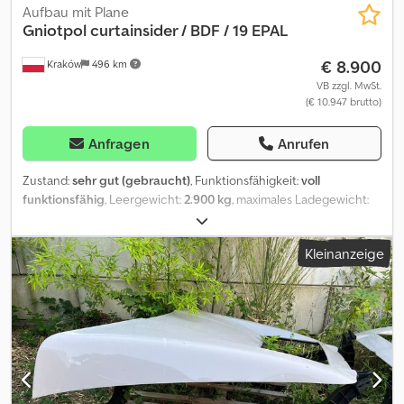
Aufbau mit Plane
Gniotpol
curtainsider / BDF / 19 EPAL
€ 8.900
Kraków
496 km
VB zzgl. MwSt.
(€ 10.947 brutto)
Anfragen
Anrufen
Zustand:
sehr gut (gebraucht)
, Funktionsfähigkeit:
voll
funktionsfähig
, Leergewicht:
2.900 kg
, maximales Ladegewicht:
13.100 kg
, Gesamtgewicht:
16.000 kg
, Laderaumlänge:
7.720 mm
,
Laderaumbreite:
2.470 mm
, Laderaumhöhe:
3.040 mm
, Baujahr:
Kleinanzeige
2021
, Planenaufbau Gniotpol / BDF / 19 EPAL Baujahr 2021
Technische Daten Zul. Gesamtgewicht: 16.000 kg Eigengewicht:
2.900 kg Nutzlast: 13.100 kg Abmessungen Gesamtlänge: 781 cm
Länge zwischen Verriegelungen: 580 cm Codpjzmv I Uefx Aaveha
Länge von Front bis vordere Verriegelung: 100 cm Länge von
hinterer Verriegelung bis Tür: 100 cm Innenmaße: Länge: 772 cm
Breite: 247 cm Höhe: 304 cm Kapazität: 19 EPAL Sehr guter
Zustand.