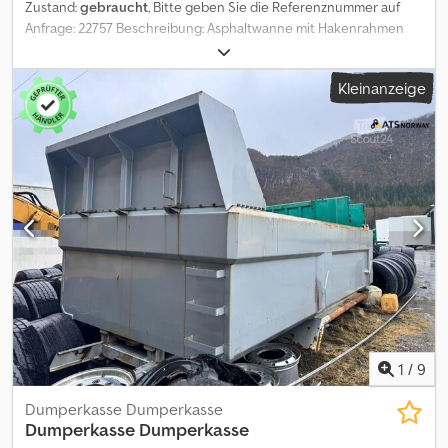
Zustand:
gebraucht
, Bitte geben Sie die Referenznummer auf
Anfrage: 22757 Beschreibung: Asphaltwanne mit Hakenrahmen
und manuellem Abdeckungen zu verkaufen. Es sind einige
kosmetische Mängel vorhanden, aber laut Eigentümer
Kleinanzeige
funktioniert sie einwandfrei. Lieferbereit. Eigengewicht: 1 Model:
Asfaltbalje med krokramme og manuelt kapell Csdpfxozqkn De
Aavoha = Weitere Informationen = Neu: Nein Verwendungszweck:
Gütertransport Wenden Sie sich an ATS Norway, um weitere
Informationen zu erhalten.
1
/
9
Dumperkasse Dumperkasse
Dumperkasse Dumperkasse