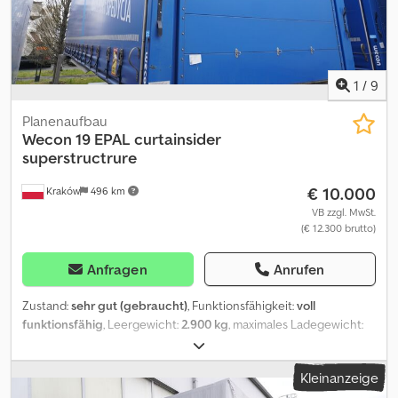
1
/
9
Planenaufbau
Wecon
19 EPAL curtainsider
superstructrure
€ 10.000
Kraków
496 km
VB zzgl. MwSt.
(€ 12.300 brutto)
Anfragen
Anrufen
Zustand:
sehr gut (gebraucht)
, Funktionsfähigkeit:
voll
funktionsfähig
, Leergewicht:
2.900 kg
, maximales Ladegewicht:
13.100 kg
, Gesamtgewicht:
16.000 kg
, Farbe:
Blau
, Laderaumlänge:
7.710 mm
, Laderaumbreite:
2.480 mm
, Laderaumhöhe:
3.010 mm
,
Kleinanzeige
Baujahr:
2022
, Wecon Planenaufbau 19 EPAL / 301 cm Höhe / 2022