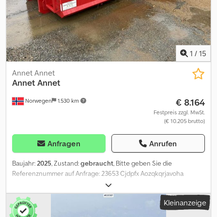
1
/
15
Annet Annet
Annet Annet
€ 8.164
Norwegen
1.530 km
Festpreis zzgl. MwSt.
(€ 10.205 brutto)
Anfragen
Anrufen
Baujahr:
2025
, Zustand:
gebraucht
, Bitte geben Sie die
Referenznummer auf Anfrage: 23653 Cjdpfx Aozqkqrjavoha
Spezifikationen: Modell 2025 Leicht gebraucht Zum
Kompostieren geeignet 6 m lang Innenlänge: 2.388 m Innenbreite:
Kleinanzeige
2.388 m Lieferbereit Beschreibung: Wir haben eine Hakenbox aus
dem Jahr 2025 zu verkaufen. Dieses Gefäß wurde früher zum