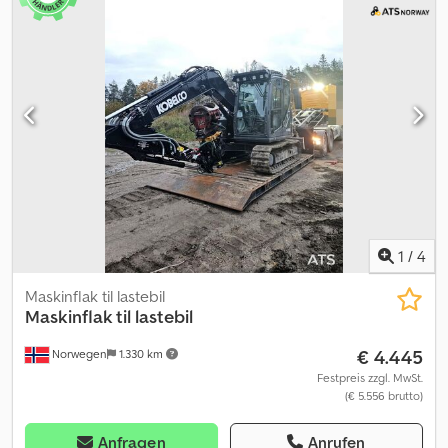
1
/
4
Maskinflak til lastebil
Maskinflak til lastebil
€ 4.445
Norwegen
1.330 km
Festpreis zzgl. MwSt.
(€ 5.556 brutto)
Anfragen
Anrufen