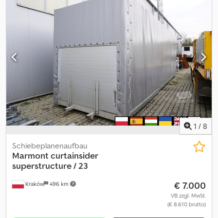
/ 2 Einheiten Baujahr 2022 Technische Daten: Zulässiges
Gesamtgewicht 16.000 kg Eigengewicht 2.900 kg Nutzlast 13.100
kg Innenmaße: Länge 771 cm Breite 248 cm Höhe 301 cm
Kapazität: 19 EPAL-Paletten Der technische und optische Zustand
ist sehr gut. Csdpfx Aajzmv Nrsvsha 2 identische Aufbauten
verfügbar.
1
/
8
Schiebeplanenaufbau
Marmont
curtainsider
superstructure / 23
€ 7.000
Kraków
496 km
VB zzgl. MwSt.
(€ 8.610 brutto)