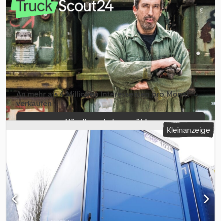
Gesamtgewicht: 16.000 kg Eigengewicht: 2.560 kg Nutzlast: 13.440
kg Chsdpfx Aajzmv Nxsvsa Neue Plane Abmessungen
Gesamtlänge: 745 cm Länge zwischen Verriegelungen: 580 cm
Länge von Stirnwand bis vordere Verriegelung: 80 cm Länge von
hinterer Verriegelung bis Tür: 85 cm Innenmaße: Länge: 734 cm
Breite: 249 cm Höhe: 255 cm Kapazität: 18 EPAL Ausgezeichneter
Zustand.
An mehr als 4 Millionen Inte­ressenten pro Monat
verkaufen
Händlerpaket auswählen
Kleinanzeige
Einzelinserat erstellen