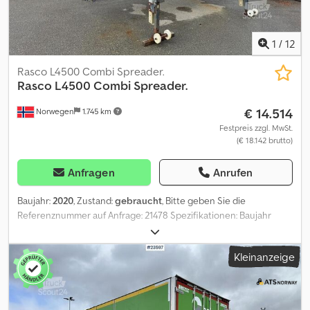
1
/
12
Rasco L4500 Combi Spreader.
Rasco
L4500 Combi Spreader.
€ 14.514
Norwegen
1.745 km
Festpreis zzgl. MwSt.
(€ 18.142 brutto)
Anfragen
Anrufen
Baujahr:
2020
, Zustand:
gebraucht
, Bitte geben Sie die
Referenznummer auf Anfrage: 21478 Spezifikationen: Baujahr
2020 Gewicht: 2352 kg (unter Vorbehalt) Volumen: 8 m³ 2700 Liter
Lieferbereit Chjdezqk D Ejpfx Aavea Eigengewicht: 2352 Model:
Kleinanzeige
2020 Rasco L4500 Kombispreder. = Weitere Informationen = Neu:
Nein Verwendungszweck: Gütertransport Seriennummer:
1015xxxx Wenden Sie sich an ATS Norway, um weitere
Informationen zu erhalten.