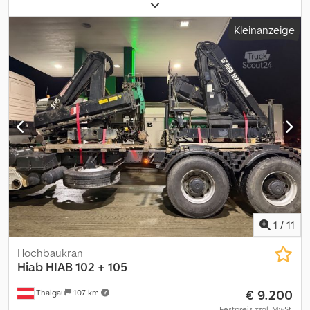
HU/AU/SP-Abnahme und Kennzeichen Irrtum und
Zwischenverkauf vorbehalten Besichtigung nur mit Termin
Kleinanzeige
möglich WhatsApp-Anfragen werden nicht beantwortet Codpfx
Aozit Tyjcaeha Interne-Nummer:
1
/
11
Hochbaukran
Hiab
HIAB 102 + 105
€ 9.200
Thalgau
107 km
Festpreis zzgl. MwSt.