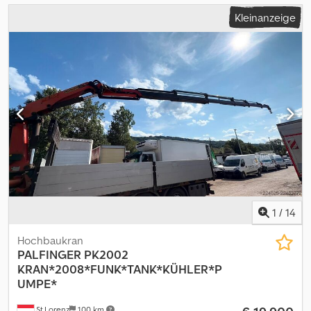
Kleinanzeige
1
/
14
Hochbaukran
PALFINGER
PK2002
KRAN*2008*FUNK*TANK*KÜHLER*P
UMPE*
St.Lorenz
100 km