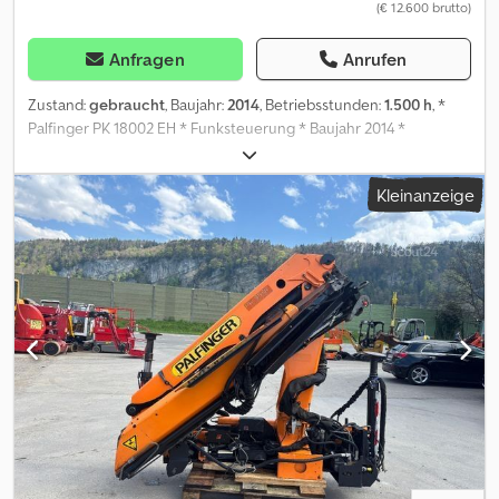
(€ 12.600 brutto)
Anfragen
Anrufen
Zustand:
gebraucht
, Baujahr:
2014
, Betriebsstunden:
1.500 h
, *
Palfinger PK 18002 EH * Funksteuerung * Baujahr 2014 *
Brandschaden siehe Bilder * Kran wirt Demontiert und Verladen *
Arbeitszeit von Mo bis Fr 07:30-12:00 13:00-18:00, Samstag 07:30-
Kleinanzeige
17:00. Codpfx Acsynu N Usasha * E-Mail: * Tel/ Whatsapp/ Viber:
Alexandar Ilic