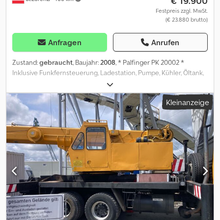
€ 19.900
Festpreis zzgl. MwSt.
(€ 23.880 brutto)
Anfragen
Anrufen
Zustand:
gebraucht
, Baujahr:
2008
, * Palfinger PK 20002 *
Inklusive Funkfernsteuerung, Ladestation, Pumpe, Kühler, Öltank,
Csdpfx Aszqiupecaeha * Baujahr: 2008 * Alle Angaben ohne
Gewähr * Irrtum und Zwischenverkauf Vorbehalten
Kleinanzeige