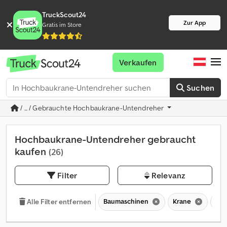
TruckScout24
Zur App
Gratis im Store
Verkaufen
Suchen
/ ... / Gebrauchte Hochbaukrane-Untendreher
Hochbaukrane-Untendreher gebraucht
kaufen
(26)
Filter
Relevanz
Baumaschinen
Krane
Hoc
Alle Filter entfernen