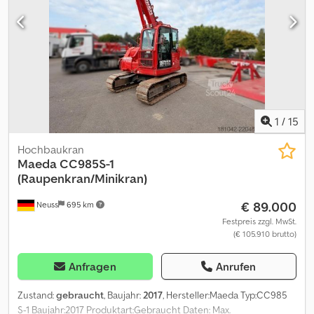
1
/
15
Hochbaukran
Maeda
CC985S-1
(Raupenkran/Minikran)
€ 89.000
Neuss
695 km
Festpreis zzgl. MwSt.
(€ 105.910 brutto)
Anfragen
Anrufen
Zustand:
gebraucht
, Baujahr:
2017
, Hersteller:Maeda Typ:CC985
S-1 Baujahr:2017 Produktart:Gebraucht Daten: Max.