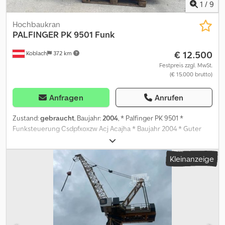
1
/
9
Hochbaukran
PALFINGER
PK 9501 Funk
€ 12.500
Koblach
372 km
Festpreis zzgl. MwSt.
(€ 15.000 brutto)
Anfragen
Anrufen
Zustand:
gebraucht
, Baujahr:
2004
, * Palfinger PK 9501 *
Funksteuerung Csdpfxoxzw Acj Acajha * Baujahr 2004 * Guter
Zustand * Arbeitszeit von Mo bis Fr 07:30-12:00 13:00-18:00,
Samstag 07:30-17:00 * E-Mail: * Tel/ Whatsapp/ Viber: Alexandar Ilic
Kleinanzeige
* Tel/ Whatsapp/ Viber English: Mladen Ilic