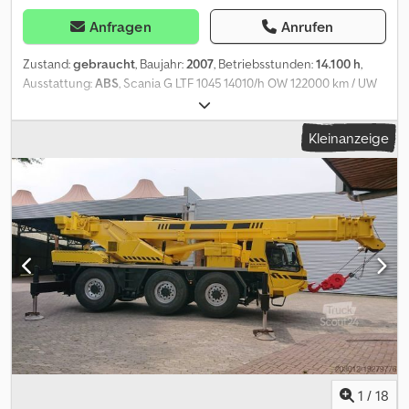
dar.
Anfragen
Anrufen
Zustand:
gebraucht
, Baujahr:
2007
, Betriebsstunden:
14.100 h
,
Ausstattung:
ABS
, Scania G LTF 1045 14010/h OW 122000 km / UW
35 Meter Mast sehr guter ROSTFREIER Zustand 2te Hand kein
Reparaturstau große Inspektion in 12/2023 OW Prüfung 23.05.2024
Kleinanzeige
alle Prüfungen können zur Übergabe neu gemacht werden Seil
aus 2024 alles trocken OW Klima UW Klima UW Bett Reifen 85%
Bremsen neu / Kupplung neu / Cjder Icl Depfx Acajha bei uns im
Einsatz Bilder sind aus 2024 Irrtümer oder Druckfehler nicht
ausgeschlossen
1
/
18