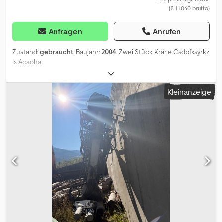
(€ 11.040 brutto)
Anfragen
Anrufen
Zustand:
gebraucht
, Baujahr:
2004
, Zwei Stück Kräne Csdpfxsyrkz
Is Acaoha
Kleinanzeige