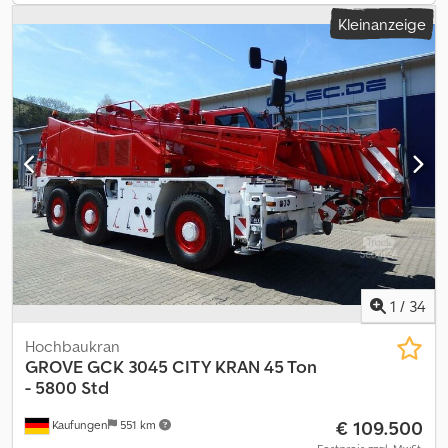
Kleinanzeige
1
/
34
Hochbaukran
GROVE
GCK 3045 CITY KRAN 45 Ton
- 5800 Std
€ 109.500
Kaufungen
551 km