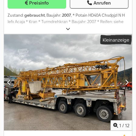
Preisinfo
Anrufen
Zustand:
gebraucht
, Baujahr:
2007
, * Potain HD40A Chsdpjzl N H
Iefx Acaja * Kran * Turmdrehkran * Baujahr: 2007 * Reifen: siehe
Bilder * Maximale Hakenhöhe: 23,00 m * Maximale Ausladung
(Standard-Ausleger): 35,00 m * Abstützmaß (Standfläche): 4,2 x 4,2
Kleinanzeige
m * Schwenkradius: 2,5 m * Maximale Traglast: 4.000 kg * Traglast
an der Auslegerspitze (bei 35 m): 1.000 kg * Sofort Verfügbar *
Irrtümer Vorbehalten Haben Sie Fragen? Kontaktieren Sie uns für
eine schnelle Beratung gerne auch direkt über WhatsApp: Wir
bieten an: Nettokauf für Firmen aus der EU mit USt-IdNr, VAT
Nummer sowie Kunden aus dem Drittland. Leasing und
Finanzierung. Erledigung sämtlicher Zollformalitäten. Erstellung
von Kurzzeit- sowie Ausfuhrkennzeichen Transport zum Hafen.
Alle Preise bei Kleinanzeigen verstehen sich als Bruttopreise und
enthalten bereits die gesetzliche Mehrwertsteuer von 19%.
1
/
12