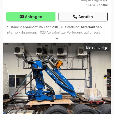
Festpreis zzgl. MwSt.
(€ 130.305 brutto)
Anfragen
Anrufen
Zustand:
gebraucht
, Baujahr:
2010
, Ausstattung:
Allradantrieb
,
Interne Fahrzeugnr.: T028 Ab sofort zur Verfügung auf unserem
Hof in Kaufungen Mehr INFO unter: * Golec Nutzfahrzeuge
GmbH (Deutsch, English, Bulgarisch, Russisch) * Viktoria
Kleinanzeige
Sologubova (Polnisch, Russisch, Ukrainisch, English) Hersteller:
Manitowoc Lastmoment 1230kNm Trage 45 Tonnen an
Reichweite 2.5 m Traglast 35 t bei Reichweite 3 m Der maximale
Lastmoment 125 kNm Reichweite 34 m MAX. 47m Reichweite 360-
Grad-Drehung Kombinierter Motor für Fahr- und Kranbetrieb,
HINO E 13 C, 6 Zylinder, Euromot III A, 330 kW bei 1.800 min
Drehmoment: 1.930 Nm bei 1.300 min Betriebsstunden : ca. 5.900
Finanzierungsbeispiel: * Interne Nummer: T028 * Kaufpreis:
109.900,00 ¤ * Anzahlung: 10% * Laufzeit: 60 * Monatliche
Rate: 1.700,49 ¤ * Restwert: 22.000,00 ¤ Wenn das Angebot
Ihnen zusagt oder dieses nach Ihren Bedürfnissen anpassen
wollen, kontaktieren Sie uns unter Hr. Enchev). Wir freuen uns auf
Ihren Anruf. Irrtümer vorbehalten Gerne nehmen wir Ihr