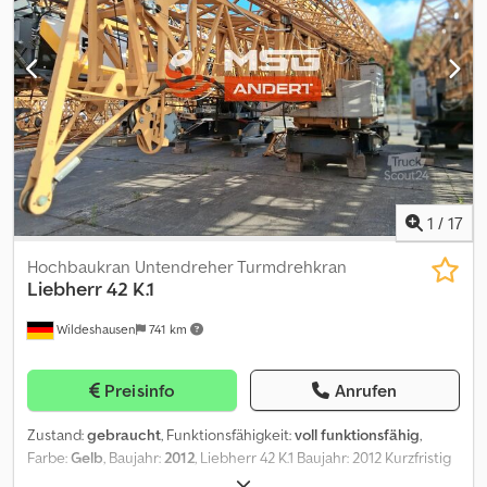
1
/
17
Hochbaukran Untendreher Turmdrehkran
Liebherr
42 K.1
Wildeshausen
741 km
Preisinfo
Anrufen
Zustand:
gebraucht
, Funktionsfähigkeit:
voll funktionsfähig
,
Farbe:
Gelb
, Baujahr:
2012
, Liebherr 42 K.1 Baujahr: 2012 Kurzfristig
verfügbar EXW Baustelle Deutschland Die Maschine verfügt über