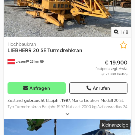
1
/
8
Hochbaukran
LIEBHERR
20 SE Turmdrehkran
€ 19.900
Liezen
23 km
Festpreis zzgl. MwSt.
(€ 23.880 brutto)
Anfragen
Anrufen
Zustand:
gebraucht
, Baujahr:
1997
, Marke Liebherr Modell 20 SE
Typ Turmdrehkran Baujahr 1997 Nutzlast 2000 kg Aktionsradius 24
m Hubhöhe 32 m Cjdpfx Ajqnqw Uecaoha in einen sehr guten
Zustand
Kleinanzeige