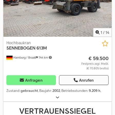
1
/
14
Hochbaukran
SENNEBOGEN
613M
€ 59.500
Hamburg / Braak
744 km
Festpreis zzgl. MwSt.
(€ 70.805 brutto)
Anfragen
Anrufen
Zustand:
gebraucht
, Baujahr:
2002
, Betriebsstunden:
9.209 h
,
VERTRAUENSSIEGEL