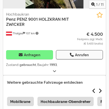
1
/
11
Hochbaukran
Penz
PENZ 9001 HOLZKRAN MIT
ZWICKER
€ 4.500
Thalgau
107 km
Festpreis zzgl. MwSt.
(€ 5.400 brutto)
Anfragen
Anrufen
Zustand:
gebraucht
, Baujahr:
1993
,
Weitere gebrauchte Fahrzeuge entdecken
n
Mobilkrane
Hochbaukrane-Obendreher
Palf