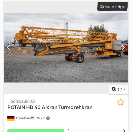
frequenzgesteuertes Schwenkwerk Betonballast bestehend aus
Kleinanzeige
2 x Grundballast A Beton a 2.150 kg Codpozqr Tzjfx Acasha 2 x
Zusatzballast B Beton a 1.550 kg 9 x Zusatzballast C Beton a 1.550
kg HETRONIC ? Funkfernsteuerung RX 30 HL NOVA L Baujahr
2023 bestehend aus: Sender, Empfänger, Ladegerät, 2 Akkus,
Anschlusskabel, Haltegurt
1
/
7
Hochbaukran
POTAIN
HD 40 A Kran Turmdrehkran
Atzenhain
535 km