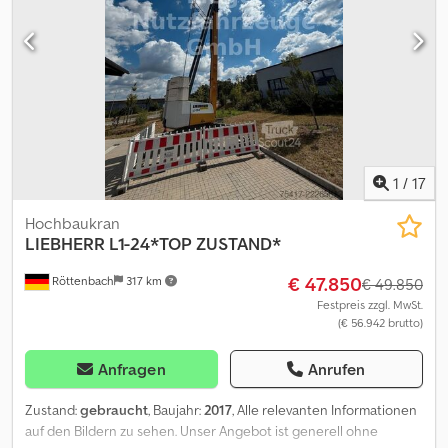
Gebrauchsspuren. Sie wurde regelmäßig genutzt sowie laufend
gewartet und instand gehalten. Eine Besichtigung ist jederzeit
nach Terminvereinbarung möglich. Chsdpfezrnd Ssx Acaja
1
/
17
Hochbaukran
LIEBHERR
L1-24*TOP ZUSTAND*
€ 47.850
Röttenbach
317 km
€ 49.850
Festpreis zzgl. MwSt.
(€ 56.942 brutto)
Anfragen
Anrufen
Zustand:
gebraucht
, Baujahr:
2017
, Alle relevanten Informationen
auf den Bildern zu sehen. Unser Angebot ist generell ohne