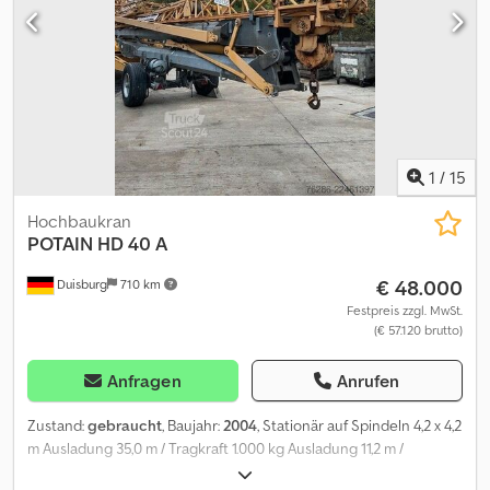
1
/
15
Hochbaukran
POTAIN
HD 40 A
€ 48.000
Duisburg
710 km
Festpreis zzgl. MwSt.
(€ 57.120 brutto)
Anfragen
Anrufen
Zustand:
gebraucht
, Baujahr:
2004
, Stationär auf Spindeln 4,2 x 4,2
m Ausladung 35,0 m / Tragkraft 1.000 kg Ausladung 11,2 m /
Tragkraft 4.000 kg max. Hakenhöhe 23,0 m Drehradius 2,5 m