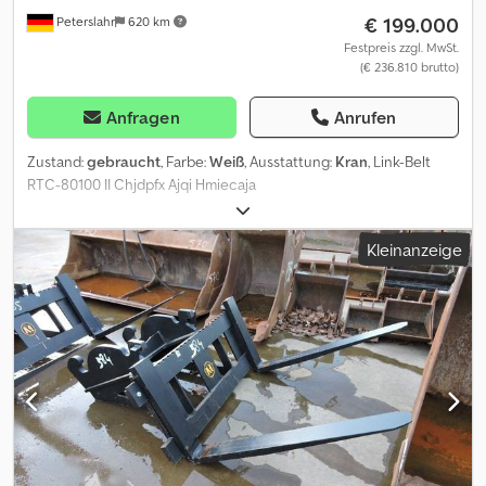
€ 199.000
Peterslahr
620 km
Festpreis zzgl. MwSt.
(€ 236.810 brutto)
Anfragen
Anrufen
Zustand:
gebraucht
, Farbe:
Weiß
, Ausstattung:
Kran
, Link-Belt
RTC-80100 II Chjdpfx Ajqi Hmiecaja
Kleinanzeige