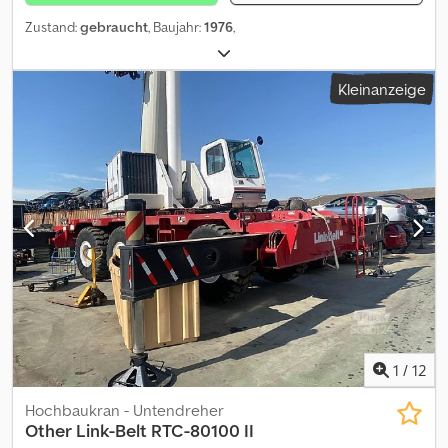
Zustand:
gebraucht
, Baujahr:
1976
,
Kleinanzeige
1
/
12
Hochbaukran - Untendreher
Other
Link-Belt RTC-80100 II