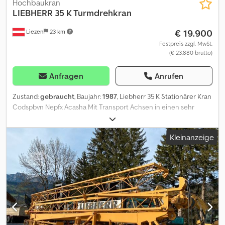
Hochbaukran
LIEBHERR
35 K Turmdrehkran
€ 19.900
Liezen
23 km
Festpreis zzgl. MwSt.
(€ 23.880 brutto)
Anfragen
Anrufen
Zustand:
gebraucht
, Baujahr:
1987
, Liebherr 35 K Stationärer Kran
Codspbvn Nepfx Acasha Mit Transport Achsen in einen sehr
guten Zustand
Kleinanzeige