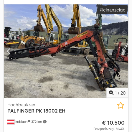
eine AL von 36,0 m und eine HH von 21,0 m und wird inklusive FFst,
Kleinanzeige
allstromsensitivem Verteiler und Kabel angeboten. Es stehen zwei
Einheiten zur Verfügung. Das Angebot ist freibleibend, ohne
Gewähr und Garantie. Zwischenverkauf bleibt vorbehalten. Für
eine Reservierung ist eine Anzahlung in Höhe von 10 % des
Kaufpreises erforderlich. Bis zum Geldeingang besteht keine
Reservierung oder ein Anspruch auf Verfügbarkeit. Der Kauf
kommt erst mit Zahlungseingang zustande. Das Fahrzeug bleibt
bis zur vollständigen Bezahlung Eigentum der Firma MSG Andert
GmbH. Zahlungen werden ausschließlich in Euro ohne
zusätzliche Kosten für den Verkäufer und nur per
Banküberweisung akzeptiert. Keine Schecks. Codozizvpopfx
Acaoha
1
/
20
Hochbaukran
PALFINGER
PK 18002 EH
€ 10.500
Koblach
372 km
Festpreis zzgl. MwSt.