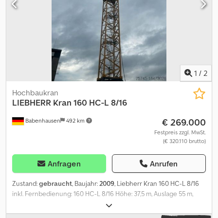
1
/
2
Hochbaukran
LIEBHERR
Kran 160 HC-L 8/16
€ 269.000
Babenhausen
492 km
Festpreis zzgl. MwSt.
(€ 320.110 brutto)
Anfragen
Anrufen
Zustand:
gebraucht
, Baujahr:
2009
, Liebherr Kran 160 HC-L 8/16
inkl. Fernbedienung: 160 HC-L 8/16 Höhe: 37,5 m, Auslage 55 m,
Werk-Nr. 30349039 BJ.:2009 inkl. folgender Kranteile: 1
Unterwagen Kreuz 2 Grundballast A 7,5to 12 Grundballast B 4,8 to 1