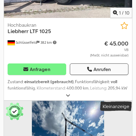
1
/
10
Hochbaukran
Liebherr
LTF 1025
€ 45.000
Schlüsselfeld
382 km
VB
(MwSt. nicht ausweisbar)
Anfragen
Anrufen
Zustand:
einsatzbereit (gebraucht)
, Funktionsfähigkeit:
voll
funktionsfähig
, Kilometerstand:
400.000 km
, Leistung:
205,94 kW
(280,00 PS)
, Getriebetyp:
mechanisch
, Kraftstofftyp:
Diesel
,
Gesamtgewicht:
26.000 kg
, Leergewicht:
26.000 kg
, maximales
Kleinanzeige
Ladegewicht:
26.000 kg
, Reifengröße:
13/22,5
, Achsen-
Konfiguration:
3 Achsen
, nächste Prüfung (TÜV):
03/2027
,
Emissionsklasse:
Euro5
, Bremsen:
Sonstige
, Federung:
Blatt
,
Ausstattung:
Kran
, Die Anlage befindet sich in einem
gebrauchten, altersentsprechenden Zustand mit den üblichen