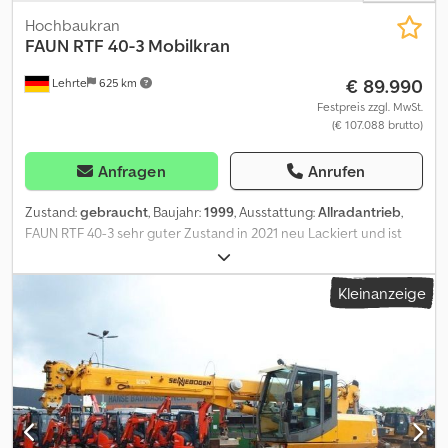
Hochbaukran
FAUN
RTF 40-3 Mobilkran
€ 89.990
Lehrte
625 km
Festpreis zzgl. MwSt.
(€ 107.088 brutto)
Anfragen
Anrufen
Zustand:
gebraucht
, Baujahr:
1999
, Ausstattung:
Allradantrieb
,
FAUN RTF 40-3 sehr guter Zustand in 2021 neu Lackiert und ist
bei uns im Einsatz Inzahlungnahme unter Umständen denkbar /
LFBK / Brillen Fzg. / AWU APU / VSN / GDV Listungsfähig Csdpfx
Kleinanzeige
Aowpn Sascaeha HU neu UVV neu