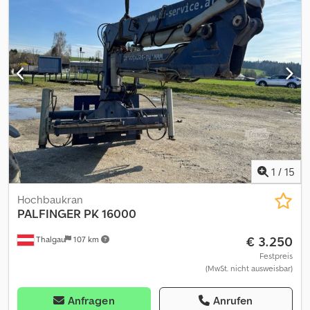
1
/
15
Hochbaukran
PALFINGER
PK 16000
€ 3.250
Thalgau
107 km
Festpreis
(MwSt. nicht ausweisbar)
Anfragen
Anrufen