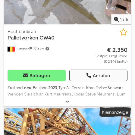
1
/
6
Hochbaukran
Palletvorken CW40
€ 2.350
Lummen
779 km
Festpreis zzgl. MwSt.
(€ 2.844 brutto)
Anfragen
Anrufen
Zustand:
neu
, Baujahr:
2023
, Typ: All-Terrain-Kran Farbe: Schwarz
Wenden Sie sich an Kurt Meurrens , ) oder Steve Meurrens , ), um
weitere Informationen zu erhalten. Chedsyd Tuzjpfx Acaoa
Kleinanzeige