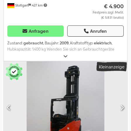
€ 4.900
Stuttgart
427 km
Festpreis zzgl. MwSt.
(€ 5.831 brutto)
Anfragen
Anrufen
Zustand:
gebraucht
, Baujahr:
2009
, Kraftstofftyp:
elektrisch
,
Hubkapazität: 1.400 kg Wenden Sie sich an Gebrauchtgeräte
Center, um weitere Informationen zu erhalten. Crsdezfzzkspfx Ag
Hsf DE01
Kleinanzeige