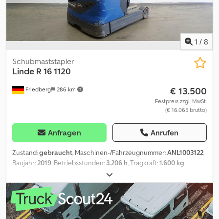
1
/
8
Schubmaststapler
Linde
R 16 1120
€ 13.500
Friedberg
286 km
Festpreis zzgl. MwSt.
(€ 16.065 brutto)
Anfragen
Anrufen
Zustand:
gebraucht
, Maschinen-/Fahrzeugnummer:
ANL1003122
,
Baujahr:
2019
, Betriebsstunden:
3.206 h
, Tragkraft:
1.600 kg
,
Hubhöhe:
6.460 mm
, Freihub:
1.890 mm
, Lastschwerpunkt:
600
mm
, Masttyp:
Triplex
, Batteriekapazität:
560 Ah
, Batteriespannung:
48 V
, Gabelträgerbreite:
720 mm
, Gabellänge:
1.150 mm
,
Leergewicht:
3.351 kg
, Gesamthöhe:
2.740 mm
, Gesamtlänge:
1.206 mm
, Gesamtbreite:
1.270 mm
, Kraftstoff:
Strom
, - Aquamatic