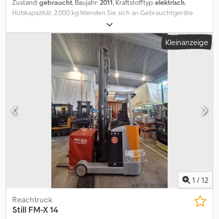
Zustand:
gebraucht
, Baujahr:
2011
, Kraftstofftyp:
elektrisch
,
Hubkapazität: 2.000 kg Wenden Sie sich an Gebrauchtgeräte
Center, um weitere Informationen zu erhalten. Crodszfnn Depfx
Ag Hjf DE01
Kleinanzeige
1
/
12
Reachtruck
Still
FM-X 14