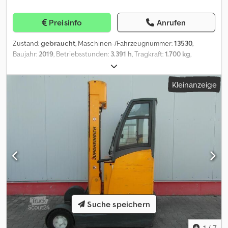
Preisinfo
Anrufen
Zustand:
gebraucht
, Maschinen-/Fahrzeugnummer:
13530
,
Baujahr:
2019
, Betriebsstunden:
3.391 h
, Tragkraft:
1.700 kg
,
Hubhöhe:
5.600 mm
, Freihub:
1.750 mm
, Bauhöhe:
2.470 mm
,
Vorderreifengröße:
180/60-10
, Hinterreifengröße:
18x8x12.125
,
Kleinanzeige
Gesamtgewicht:
2.658 kg
, Motortyp: Elektrisch, Hersteller: Still
Crjdew Arauopfx Ag Hjf
Suche speichern
1
/
7