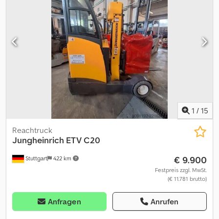
auf Batterie - Fahrzeugstecker MRC 160A - seitlicher
Batteriewechsel mit Rollen - Fahrzeug: Einfachzusatzhydraulik -
Mast: Einfachzusatzhydraulik - Seitenschieber, integriert -
Lastschutzgitter: 1050 mm über Flur - Stahlrahmen +
Dachscheibe - Panzerglasdach - 360°-Lenkung - Lenksäule
höhenverstellbar - Zugangskontrolle: PIN-Code - Fahrersitz
luftgefedert (Kunstleder) - Doppelpedal - Einzelhebel-Bedienung
- 5,5 km/h - GZ 250mm über Freihub Crsdpfezn A Nzex Ag Hjf -
Hubhöhenanzeige ab Freihub - Kamera am Mast - Farbdisplay im
Kabine - Schulterschutzbügel - GZ Edelstahl beschichtet - LSP
0.6 Ref: ANL1086215
1
/
15
Reachtruck
Jungheinrich
ETV C20
€ 9.900
Stuttgart
422 km
Festpreis zzgl. MwSt.
(€ 11.781 brutto)
Anfragen
Anrufen