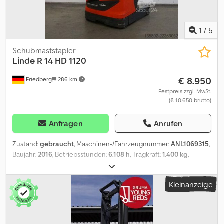
1
/
5
Schubmaststapler
Linde
R 14 HD 1120
€ 8.950
Friedberg
286 km
Festpreis zzgl. MwSt.
(€ 10.650 brutto)
Anfragen
Anrufen
Zustand:
gebraucht
, Maschinen-/Fahrzeugnummer:
ANL1069315
,
Baujahr:
2016
, Betriebsstunden:
6.108 h
, Tragkraft:
1.400 kg
,
Hubhöhe:
9.355 mm
, Freihub:
2.650 mm
, Lastschwerpunkt:
600
mm
, Masttyp:
Triplex
, Batteriekapazität:
620 Ah
, Batteriespannung:
Kleinanzeige
48 V
, Gabelträgerbreite:
720 mm
, Gabellänge:
1.150 mm
,
Leergewicht:
4.149 kg
, Gesamthöhe:
3.780 mm
, Gesamtlänge:
1.325 mm
, Gesamtbreite:
1.270 mm
, Kraftstoff:
Strom
, - Aquamatic
auf Batterie - Fahrzeugstecker REMA 160A - seitlicher