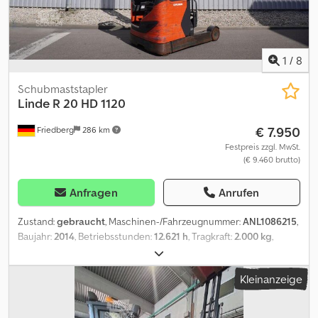
- Doppelpedal - Zentralhebel- und Kreuzhebel-Bedienung -
Schulterschutzbügel - Höhenanzeige Codszpgbqopfx Ag Herf -
Mast Komfortpaket - Steckdose 12 V - DMC Dynamic Mast Control
- Lastgewichtsanzeige - LSP 0.6 Ref: MANL1000280
1
/
8
Schubmaststapler
Linde
R 20 HD 1120
€ 7.950
Friedberg
286 km
Festpreis zzgl. MwSt.
(€ 9.460 brutto)
Anfragen
Anrufen
Zustand:
gebraucht
, Maschinen-/Fahrzeugnummer:
ANL1086215
,
Baujahr:
2014
, Betriebsstunden:
12.621 h
, Tragkraft:
2.000 kg
,
Hubhöhe:
11.055 mm
, Freihub:
3.550 mm
, Lastschwerpunkt:
600
mm
, Masttyp:
Triplex
, Batteriekapazität:
775 Ah
, Batteriespannung:
Kleinanzeige
48 V
, Gabelträgerbreite:
720 mm
, Gabellänge:
1.150 mm
,
Leergewicht:
4.875 kg
, Gesamthöhe:
4.680 mm
, Gesamtlänge:
2.619 mm
, Gesamtbreite:
1.270 mm
, Kraftstoff:
Strom
, - Aquamatic