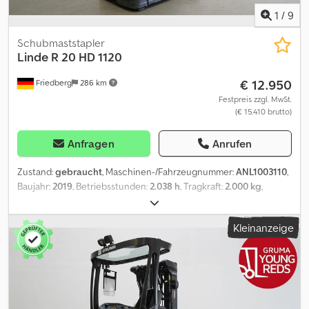
1
/
9
Schubmaststapler
Linde
R 20 HD 1120
€ 12.950
Friedberg
286 km
Festpreis zzgl. MwSt.
(€ 15.410 brutto)
Anfragen
Anrufen
Zustand:
gebraucht
, Maschinen-/Fahrzeugnummer:
ANL1003110
,
Baujahr:
2019
, Betriebsstunden:
2.038 h
, Tragkraft:
2.000 kg
,
Hubhöhe:
9.455 mm
, Freihub:
2.760 mm
, Lastschwerpunkt:
600
mm
, Masttyp:
Triplex
, Batteriekapazität:
930 Ah
, Batteriespannung:
Kleinanzeige
48 V
, Gabelträgerbreite:
720 mm
, Gabellänge:
1.200 mm
,
Leergewicht:
4.623 kg
, Gesamthöhe:
3.830 mm
, Gesamtlänge:
1.469 mm
, Gesamtbreite:
1.270 mm
, Kraftstoff:
Strom
, - Aquamatic
und Elektrolytumwälzung auf Batterie - Fahrzeugstecker MRC
160A - seitlicher Batteriewechsel mit Rollen - Spannungswandler
- Fahrzeug: Einfachzusatzhydraulik - Mast: Einfachzusatzhydraulik