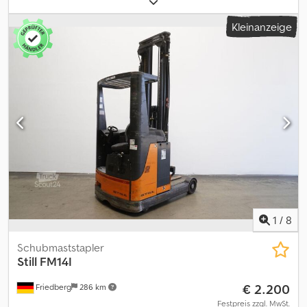
Hubhöhe:
5.400 mm
, Freihub:
1.940 mm
, Lastschwerpunkt:
600
mm
, Masttyp:
Triplex
, Batteriekapazität:
775 Ah
, Batteriespannung:
Kleinanzeige
48 V
, Gabelträgerbreite:
800 mm
, Gabellänge:
1.200 mm
,
Leergewicht:
4.460 kg
, Gesamthöhe:
2.640 mm
, Gesamtlänge:
1.490 mm
, Gesamtbreite:
1.397 mm
, Kraftstoff:
Strom
, - Aquamatic
auf Batterie - Fahrzeugstecker Anderson 320A - seitlicher
Batteriewechsel ohne Rollen - Fahrzeug: Doppelzusatzhydraulik
Cjdpfxjy Dv Aco Ag Hjrf - Mast: Doppelzusatzhydraulik -
Seitenschieber, integriert - Klammergabel MEYER 6-0122G-EU
Breite: 970 mm - Stahlrahmen - Zugangskontrolle: PIN-Code -
Fahrersitz Standard (Kunstleder) - Einpedal - Einzelhebel-
Bedienung - Öffnungsbereich Zinkenverstellgerät: IK-IK: 320 -
1480 mm - LSP 0.6 Ref: ANL1086130
1
/
8
Schubmaststapler
Still
FM14I
€ 2.200
Friedberg
286 km
Festpreis zzgl. MwSt.