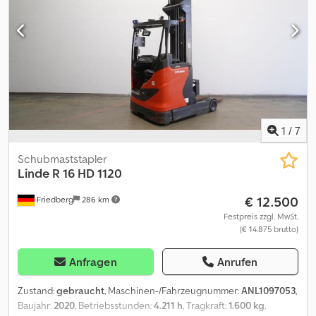
Einfachzusatzhydraulik - Seitenschieber, integriert -
Lastschutzgitter: 1050 mm über Flur - Stahlrahmen - 180°-
Lenkung - Lenksäule höhenverstellbar - Zugangskontrolle:
Schlüsselschalter - Fahrersitz luftgefedert (Stoffbezug) -
Gabelzinkenverschleißanschlag - Doppelpedal - Zentralhebel-
und Kreuzhebel-Bedienung Crjdpfx Agszq H S Eo Hjf -
Höhenanzeige im Freihub - Höhenanzeige im Freihub mastseitig -
Mast Komfortpaket - RAL 5010 Enzianblau - Vmax GZ >250mm
über Freihub - LSP 0.6 Ref: ANL1004574
1
/
7
Schubmaststapler
Linde
R 16 HD 1120
€ 12.500
Friedberg
286 km
Festpreis zzgl. MwSt.
(€ 14.875 brutto)
Anfragen
Anrufen
Zustand:
gebraucht
, Maschinen-/Fahrzeugnummer:
ANL1097053
,
Baujahr:
2020
, Betriebsstunden:
4.211 h
, Tragkraft:
1.600 kg
,