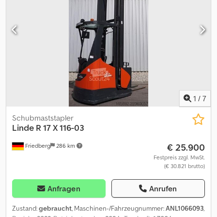
Batteriewechsel mit Rollen - Spannungswandler - Fahrzeug:
Einfachzusatzhydraulik - Mast: Einfachzusatzhydraulik -
Seitenschieber, integriert - Stahlrahmen + Dachscheibe -
Panzerglasdach - 2 x LED Arbeitsscheinwerfer vorne - 180°-
Lenkung - Zugangskontrolle: LFM-RFID - Fahrersitz luftgefedert
(Stoffbezug) - Doppelpedal - Zentralhebel- und Kreuzhebel-
Bedienung - Spannungsversorgung für externe Geräte 24 V -
Hubhöhenanzeige Credpfezmn Uysx Ag Hof - 5,5 km/h bei GZ 250
mm über Freihub - LSP 0.6 Ref: ANL1069315
1
/
7
Schubmaststapler
Linde
R 17 X 116-03
€ 25.900
Friedberg
286 km
Festpreis zzgl. MwSt.
(€ 30.821 brutto)
Anfragen
Anrufen
Zustand:
gebraucht
, Maschinen-/Fahrzeugnummer:
ANL1066093
,