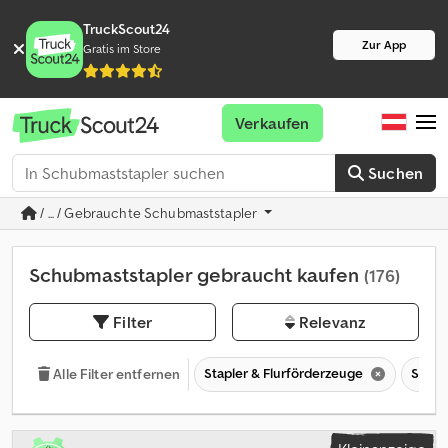
TruckScout24
Zur App
Gratis im Store
Verkaufen
Suchen
/ ... / Gebrauchte Schubmaststapler
Schubmaststapler gebraucht kaufen
(176)
Filter
Relevanz
Stapler & Flurförderzeuge
Schub
Alle Filter entfernen