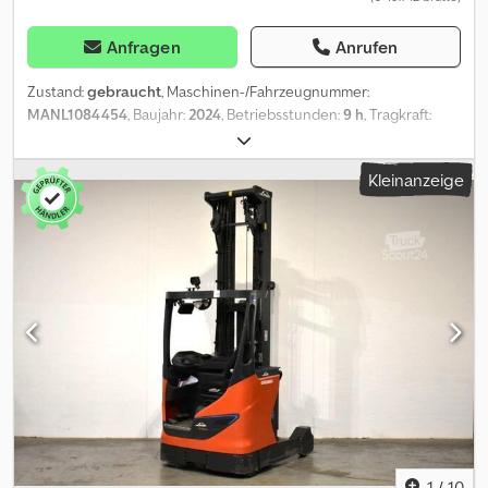
Anfragen
Anrufen
Zustand:
gebraucht
, Maschinen-/Fahrzeugnummer:
MANL1084454
, Baujahr:
2024
, Betriebsstunden:
9 h
, Tragkraft:
1.600 kg
, Hubhöhe:
7.955 mm
, Freihub:
2.650 mm
,
Lastschwerpunkt:
600 mm
, Masttyp:
Triplex
, Batteriekapazität:
620
Kleinanzeige
Ah
, Batteriespannung:
48 V
, Gabelträgerbreite:
720 mm
,
Gabellänge:
1.150 mm
, Leergewicht:
3.279 kg
, Gesamthöhe:
3.270
mm
, Gesamtlänge:
1.278 mm
, Gesamtbreite:
1.270 mm
, Kraftstoff:
Strom
, - Aquamatic auf Batterie - Fahrzeugstecker REMA 640A -
180° Batt.-Türe für Batteriewechsel Csdpjzpghqofx Ag Horf -
Fahrzeug: Einfachzusatzhydraulik - Mast: Einfachzusatzhydraulik -
Seitenschieber, integriert - Stahlrahmen + Dachscheibe -
Panzerglasdach - VertiLights und 2 x LED Arbeitsscheinwerfer
vorne - automatische Zentrierung des Seitenschubs - 180°-
Lenkung - Panoramaspiegel - Halter mit Schreibplatte -
Zugangskontrolle: Schlüsselschalter - Fahrersitz luftgefedert
(Stoffbezug) - Gabelzinkenverschleißanschlag - Doppelpedal -
Zentralhebel- und Kreuzhebel-Bedienung - Automatische
Zentrierung - Chassis 1270mm - Mast Komfortpaket -
1
/
10