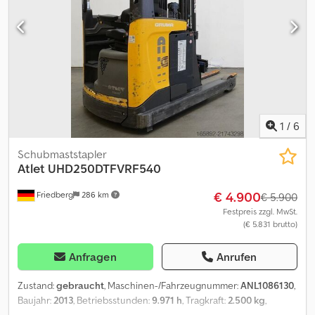
Mast: Einfachzusatzhydraulik - Seitenschieber, integriert -
Stahlrahmen - Blitzleuchte - Spot hinten: BlueSpot - manuelle
Gabelträgerneigung mit autom. Zentrierung des Seitenschubs
und automatische Horizontalstellung der Gabeln - 180°-Lenkung
- Mastschutz: Glasscheibe - Panoramaspiegel - Zugangskontrolle:
Schlüsselschalter - Fahrersitz Superkomfort (Stoffbezug) -
Doppelpedal - Zentralhebel- und Kreuzhebel-Bedienung -
Hubhöhenanzeige ab Freihub - LSP 0.6 Ref: ANL1070076
1
/
6
Schubmaststapler
Atlet
UHD250DTFVRF540
€ 4.900
Friedberg
286 km
€ 5.900
Festpreis zzgl. MwSt.
(€ 5.831 brutto)
Anfragen
Anrufen
Zustand:
gebraucht
, Maschinen-/Fahrzeugnummer:
ANL1086130
,
Baujahr:
2013
, Betriebsstunden:
9.971 h
, Tragkraft:
2.500 kg
,