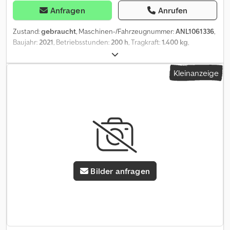
Anfragen
Anrufen
Zustand:
gebraucht
, Maschinen-/Fahrzeugnummer:
ANL1061336
,
Baujahr:
2021
, Betriebsstunden:
200 h
, Tragkraft:
1.400 kg
,
Hubhöhe:
6.810 mm
, Freihub:
2.260 mm
, Lastschwerpunkt:
600
mm
, Masttyp:
Triplex
, Batteriekapazität:
201 Ah
, Batteriespannung:
Kleinanzeige
48 V
, Gabelträgerbreite:
1.500 mm
, Gabellänge:
1.200 mm
,
Leergewicht:
3.352 kg
, Gesamthöhe:
2.920 mm
, Gesamtlänge:
1.240 mm
, Gesamtbreite:
1.270 mm
, Kraftstoff:
Strom
, - Batterie
ohne Aquamatic - Fahrzeugstecker MRC 320A - seitlicher
Batteriewechsel ohne Rollen - Spannungswandler Cjdpfjztgtbex
Ag Hsrf - Fahrzeug: Einfachzusatzhydraulik - Mast:
Einfachzusatzhydraulik - Seitenschieber, integriert -
Lastschutzgitter: 1050 mm über Flur - Stahlrahmen +
Dachscheibe - Panzerglasdach - Spot vorne: BlueSpot - Spot
Bilder anfragen
hinten: BlueSpot - automatische Zentrierung des Seitenschubs -
360°-Lenkung - Panoramaspiegel - Halter mit Schreibplatte -
Lenksäule höhenverstellbar - Zugangskontrolle: Connect access
PIN - Fahrersitz Komfort (Stoffbezug) - Einpedal - Zentralhebel-
und Kreuzhebel-Bedienung - Farbmonitor am Fahrerschutzdach
- Höhenverstellb. Bedienkonsole - Kamerasystem an Gabelträger -