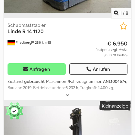
1
/
8
Schubmaststapler
Linde
R 14 1120
€ 6.950
Friedberg
286 km
Festpreis zzgl. MwSt.
(€ 8.270 brutto)
Anfragen
Anrufen
Zustand:
gebraucht
, Maschinen-/Fahrzeugnummer:
ANL1004574
,
Baujahr:
2019
, Betriebsstunden:
6.232 h
, Tragkraft:
1.400 kg
,
Hubhöhe:
6.460 mm
, Freihub:
1.890 mm
, Lastschwerpunkt:
600
mm
, Masttyp:
Triplex
, Batteriekapazität:
560 Ah
, Batteriespannung:
Kleinanzeige
48 V
, Gabelträgerbreite:
720 mm
, Gabellänge:
1.150 mm
,
Leergewicht:
3.319 kg
, Gesamthöhe:
2.740 mm
, Gesamtlänge:
1.201 mm
, Gesamtbreite:
1.270 mm
, Kraftstoff:
Strom
, - Aquamatic
auf Batterie - Fahrzeugstecker MRC 160A - vertikaler
Batteriewechsel - Fahrzeug: Einfachzusatzhydraulik - Mast: