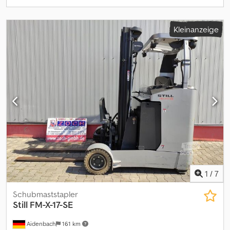
Kleinanzeige
1
/
7
Schubmaststapler
Still
FM-X-17-SE
Aidenbach
161 km