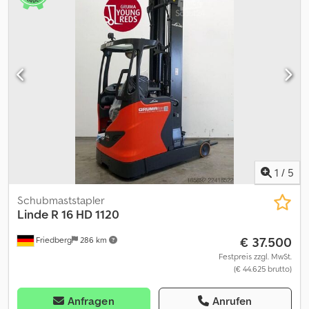
1
/
5
Schubmaststapler
Linde
R 16 HD 1120
€ 37.500
Friedberg
286 km
Festpreis zzgl. MwSt.
(€ 44.625 brutto)
Anfragen
Anrufen