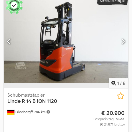
Kleinanzeige
1
/
8
Schubmaststapler
Linde
R 14 B ION 1120
€ 20.900
Friedberg
286 km
Festpreis zzgl. MwSt.
(€ 24.871 brutto)