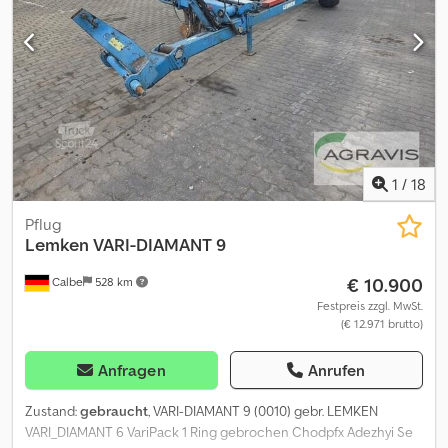
1
/
18
Pflug
Lemken
VARI-DIAMANT 9
€ 10.900
Calbe
528 km
Festpreis zzgl. MwSt.
(€ 12.971 brutto)
Anfragen
Anrufen
Zustand:
gebraucht
, VARI-DIAMANT 9 (0010) gebr. LEMKEN
VARI_DIAMANT 6 VariPack 1 Ring gebrochen Chodpfx Adezhyi Se