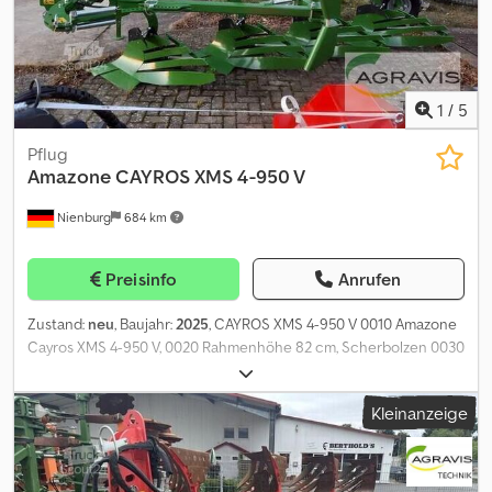
1
/
5
Pflug
Amazone
CAYROS XMS 4-950 V
Nienburg
684 km
Preisinfo
Anrufen
Zustand:
neu
, Baujahr:
2025
, CAYROS XMS 4-950 V 0010 Amazone
Cayros XMS 4-950 V, 0020 Rahmenhöhe 82 cm, Scherbolzen 0030
COUNTRY-DE Länderspezifikation: Deutschland 0040 LANG01-
DE-DE Dokumentation in deutscher Sprache 0050 VNA2816000
Kleinanzeige
Hydraulik ohne 0060 Rahmeneinschwenkung für XMS Vario 0070
VNPLUS0 Erweiterbares Rahmenrohr ( C-Plus Pflugkörper STU40
4x 0090 Schar 430 mit Wechselspitze 4x Chsdezqp Szepfx Ad Ija
0100 VNLB31S33 Unterlenkerachse Kat. 3 mit 0110