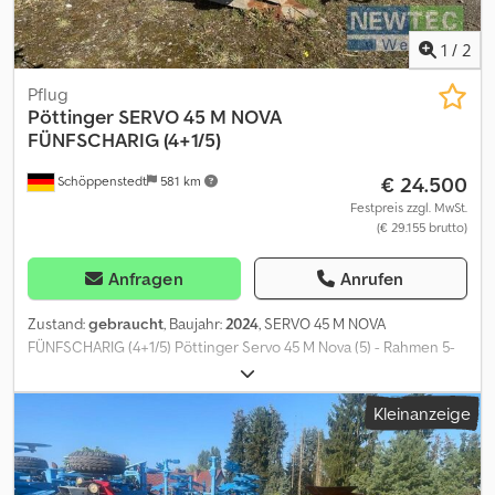
1
/
2
Pflug
Pöttinger
SERVO 45 M NOVA
FÜNFSCHARIG (4+1/5)
€ 24.500
Schöppenstedt
581 km
Festpreis zzgl. MwSt.
(€ 29.155 brutto)
Anfragen
Anrufen
Zustand:
gebraucht
, Baujahr:
2024
, SERVO 45 M NOVA
FÜNFSCHARIG (4+1/5) Pöttinger Servo 45 M Nova (5) - Rahmen 5-
scharig durchgängig - Rahmenhöhe 80 cm - Körperabstand 95
cm - Anbauachse Kat. III Codpfxszlva Ij Ad Isha -
Kleinanzeige
Transportsicherung SERVO 4000 - Rahmeneinschwenkzylinder
SERVO 4000 - Streifenkörper 38 WWS - Schar 18" Wendemeißel
DURASTAR - Anlagenschoner hinten - Scheibensech letzter
Körper (Scheibensechtype auswählen) - Scheibensech 500