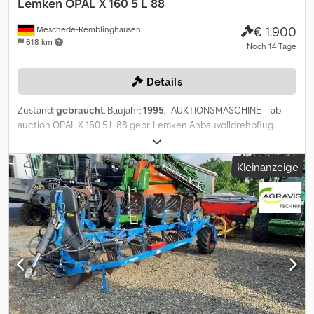
Lemken
OPAL X 160 5 L 88
€ 1.900
Meschede-Remblinghausen
618 km
Noch 14 Tage
Details
Zustand:
gebraucht
, Baujahr:
1995
, -AUKTIONSMASCHINE-- ab-
auction OPAL X 160 5 L 88 gebr. Lemken Anbauvolldrehpflug
OPAL X 160 A 5 L88 5-furchig Vollkörper B35 Vorschäler Stützrad
mech. Steinsicherung mit Packerarm Chodpfjy Dkf Sex Ad Ija mit
Kleinanzeige
Packer Auf diese Maschine können Sie Online bieten Der
Startpreis beträgt 1900.00 EUR excl. MwSt. Registrieren Sie sich
kostenlos und bieten Sie mit. Hier geht es zur Auktion: ----- -----
Exciting Online Auction! Start bidding on NOW! ab-auction