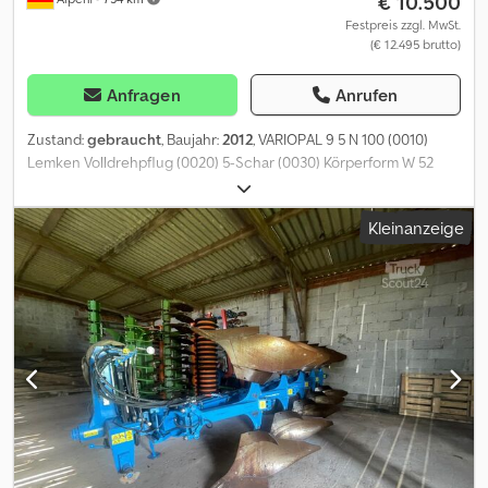
€ 10.500
Festpreis zzgl. MwSt.
(€ 12.495 brutto)
Anfragen
Anrufen
Zustand:
gebraucht
, Baujahr:
2012
, VARIOPAL 9 5 N 100 (0010)
Lemken Volldrehpflug (0020) 5-Schar (0030) Körperform W 52
(0040) 5 Paar Düngereinleger M 2 (0050) Memoryzylinder (0060)
Uni-Stützrad 340/55-16 Cedpfoycy U Sjx Ad Ioha (0070)
Kleinanzeige
Anlageseche (0080) Packerfangarm hydr. mit Druckspeicher