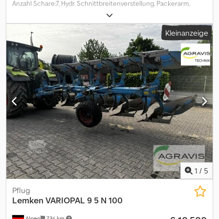
Anzahl Schare:7, Hydr. Schnittbreitenverstellung, Packerarm,
Scheibenseche, Steinsicherung, Stützfuß / -rad,
Heckanbau_____Anhängepflug, 7 Schare, voll Körper,
Kleinanzeige
Scheibensech demontiert,Steinsicherung, hydr.
Vorfurcheneinstellung, hydr. VerstellungSchnittbreite,
Packerarm,Lagerort:Kunde Cjdpfx Adszmb E Eo Isha
1
/
5
Pflug
Lemken
VARIOPAL 9 5 N 100
Alpen
734 km