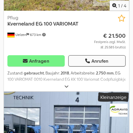
1
/
4
Pflug
Kverneland
EG 100 VARIOMAT
€ 21.500
Uelzen
673 km
Festpreis zzgl. MwSt.
(€ 25.585 brutto)
Anfragen
Anrufen
Zustand:
gebraucht
, Baujahr:
2018
, Arbeitsbreite:
2.750 mm
, EG
100 VARIOMAT 0010 Kverneland EG KK 100 Variomat Codpfszigbkjx
Ad Ieha 0020 Packomat 0030 Vollkörper 0040 Stützrad 0050
Variomat
Kleinanzeige