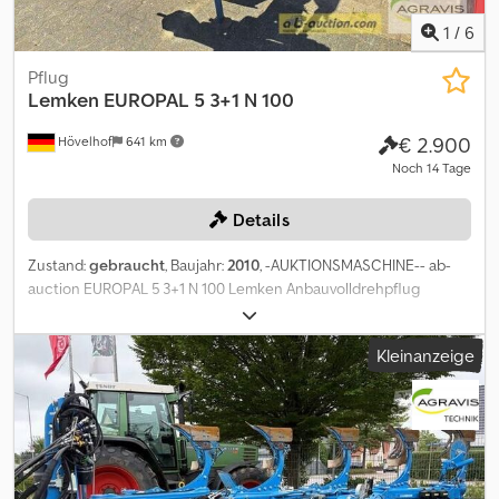
1
/
6
Pflug
Lemken
EUROPAL 5 3+1 N 100
€ 2.900
Hövelhof
641 km
Noch 14 Tage
Details
Zustand:
gebraucht
, Baujahr:
2010
, -AUKTIONSMASCHINE-- ab-
auction EUROPAL 5 3+1 N 100 Lemken Anbauvolldrehpflug
EUROPAL 5 3+1 N 100 4-Furchig, in Grundausrüstung Körperform
B 30 ca. 90 % 4 Paar Vorschäler D1/S 270 1 Paar Anlageseche
Kleinanzeige
Pendelstützrad 195-E15 Auf diese Maschine können Sie Online
bieten Cjdpfx Adsy E U Dbs Ijha Der Startpreis beträgt 2900.00
EUR excl. MwSt. Registrieren Sie sich kostenlos und bieten Sie
mit. Hier geht es zur Auktion: ----- ----- Exciting Online Auction!
Start bidding on NOW! ab-auction