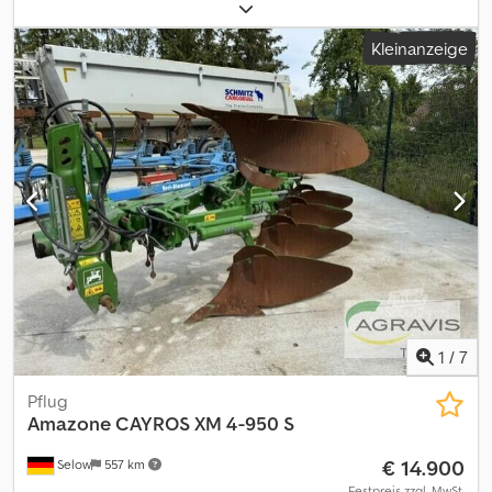
Ioa (0030) kein Typenschild vorhanden (0040) 7-scharig
Kleinanzeige
1
/
7
Pflug
Amazone
CAYROS XM 4-950 S
€ 14.900
Selow
557 km
Festpreis zzgl. MwSt.