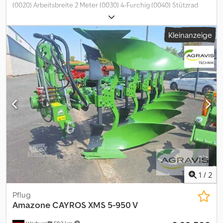
(0020) Arbeitsbreite 2 Meter (0030) 4-Furchig (0040) Stützrad
(0050) Streifenkörper (0060) Vorschäler Cedpfx Adjzqp Hxj Ioha
(0070) Rahmenschwenkzylinder
Kleinanzeige
1
/
2
Pflug
Amazone
CAYROS XMS 5-950 V