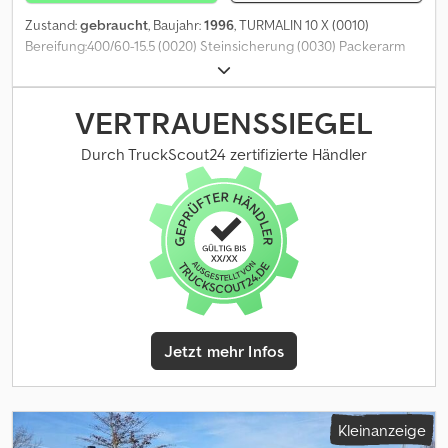
Zustand:
gebraucht
, Baujahr:
1996
, TURMALIN 10 X (0010)
Bereifung:400/60-15.5 (0020) Steinsicherung (0030) Packerarm
Csdpoy Dwbtjfx Ad Isha (0040) Packer mit Krümmler (0050) mit 3-
Punkt Anbau
VERTRAUENSSIEGEL
Durch TruckScout24 zertifizierte Händler
Jetzt mehr Infos
Kleinanzeige