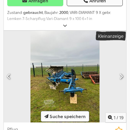
Anfragen
Anrufen
Zustand:
gebraucht
, Baujahr:
2000
, VARI-DIAMANT 9 X gebr.
Lemken 7-Scharpflug Vari-Diamant 9 x 100 6+1 in
Serienausstattung Baujahr 2000 Streifenkörper BS42
mechanische Steinsicherung 100er Körperabstand Rad 500/45-
Kleinanzeige
22.5 Csdpfx Ajyk I T Ejd Isha Scheibensech Einlegehände hydr.
Schnittbreiteneinstellung
Suche speichern
1
/
19
Pflug