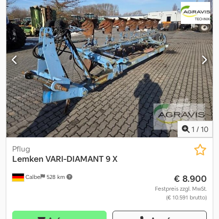
1
/
10
Pflug
Lemken
VARI-DIAMANT 9 X
€ 8.900
Calbe
528 km
Festpreis zzgl. MwSt.
(€ 10.591 brutto)