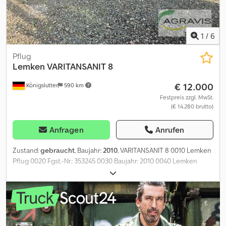
1
/
6
Pflug
Lemken
VARITANSANIT 8
€ 12.000
Königslutter
590 km
Festpreis zzgl. MwSt.
(€ 14.280 brutto)
Anfragen
Anrufen
Zustand:
gebraucht
, Baujahr:
2010
, VARITANSANIT 8 0010 Lemken
Pflug 0020 Fgst.-Nr.: 353245 0030 Baujahr: 2010 0040 Lemken
Pflug 6-Schar 0050 Varitansanit 8, 6 N 105 0060 Volldrehpflug
0070 Streifenkörper 0080 Hydraulische
Schnittbreitenverstellung 0090 Scheibensech Chodszqqdlspfx
Ad Ioa 0100 Packerarm