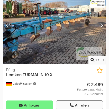
1
/
10
Pflug
Lemken
TURMALIN 10 X
€ 2.489
Calbe
528 km
Festpreis zzgl. MwSt.
(€ 2.962 brutto)
Anfragen
Anrufen