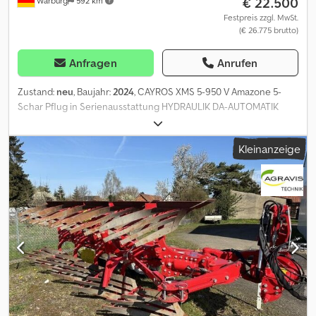
€ 22.500
Warburg
592 km
Festpreis zzgl. MwSt.
(€ 26.775 brutto)
Anfragen
Anrufen
Zustand:
neu
, Baujahr:
2024
, CAYROS XMS 5-950 V Amazone 5-
Schar Pflug in Serienausstattung HYDRAULIK DA-AUTOMATIK
XMS RAHMENEINSCHWENKUNG MIT SCHW.KOLBEN Chsdew N
Eibopfx Ad Ioa C-PLUS PFLUGKOERPER WXL430 PAAR MIT
Kleinanzeige
LANGER ANLAGE WECHSELSPITZENSCHAR WXM43 CAYROS
PAAR SCHNEKLLKUPPELACHSE KAT 3 ZU XM UND XMS
SCHULTERMASS 965 MM 36MM ANLAGENSCHONER CAYROS
PAAR VORSCHÄLER M0 RH82 RH90 ANLAGENSECH FÜR
PFLUGKÖRPER ABSTREIFER ZU PENDELRAD MB CAYROS
BELEUCHTUNG VORBEREITUNG KIT