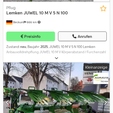
Pflug
Lemken
JUWEL 10 M V 5 N 100
Beckum
666 km
Preisinfo
Anrufen
Zustand:
neu
, Baujahr:
2025
, JUWEL 10 M V 5 N 100 Lemken
Anbauvolldrehpflung JUWEL 10 M V Körperabstand / Furchenzahl
100cm / 5 Modellreihe 1 Csdpfjzqqliex Ad Ioha
Rahmeneinschwenkung hydraulisch mit mechanischer
Kleinanzeige
Vorderfurchenbreiteneinstellung 5 Paar Streichblechkörper
Dural Körperform C40 2.Stütze Unirad hydraulisch gedämpft,
340/55-16 Schutzblech (Rad) am Radarm Beleuchtungsanlage
(EU) Vorbereitung Beleuchtungsanlage hinten (7-polige
Steckdose) Rahmenhöhe 85 cm ( 5x)
Düngereinlegerstreichblech MS3 (5x) Anlageseche 5 Paar
Mitnehmerarm für Packer Vorbereitung