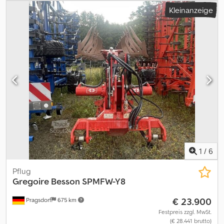
Kleinanzeige
1
/
6
Pflug
Gregoire Besson
SPMFW-Y8
€ 23.900
Pragsdorf
675 km
Festpreis zzgl. MwSt.
(€ 28.441 brutto)