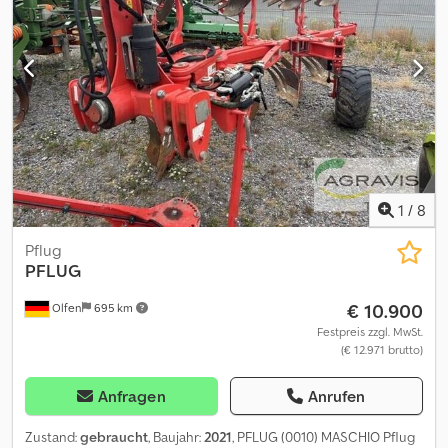
Schnellkuppelkugel für XM und XMS Anlagenschoner 4x
Einlegeblech C-Blade STU40 4x 0140 VNZ2948000
Pendelstützrad hinten DM 690 AS-Profil DOK. CAYROS PENDEL-
0160 /DOPPELSTUETZRAD/ohne Stuetzrad Abstreifer für Stützrad
0180 VNZ2441500 Schwenkadapter für Stützrad 0190
VNZ2885000 Hydraulischer Packerarm für XMS Vario
Vorbereitung Beleuchtung
1
/
8
Pflug
PFLUG
€ 10.900
Olfen
695 km
Festpreis zzgl. MwSt.
(€ 12.971 brutto)
Anfragen
Anrufen
Zustand:
gebraucht
, Baujahr:
2021
, PFLUG (0010) MASCHIO Pflug