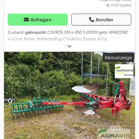
(€ 17.731 brutto)
Anfragen
Anrufen
Zustand:
gebraucht
, CAYROS XM 4-950 S (0010) gebr. AMAZONE
4-Schar Anbau Volldrehpflug Chsdezhc Epepfx Ad Ija
Kleinanzeige