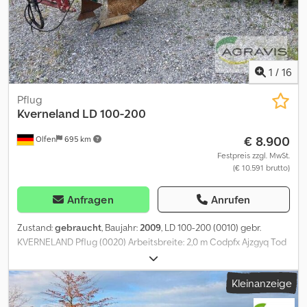
1
/
16
Pflug
Kverneland
LD 100-200
€ 8.900
Olfen
695 km
Festpreis zzgl. MwSt.
(€ 10.591 brutto)
Anfragen
Anrufen
Zustand:
gebraucht
, Baujahr:
2009
, LD 100-200 (0010) gebr.
KVERNELAND Pflug (0020) Arbeitsbreite: 2,0 m Codpfx Ajzgyq Tod
Ioha (0030) Heck-Anbau (0040) Vorschäler (0050) 4 Furchen
(0070) Furchenbreite: 50 cm (0080) Rahmenhöhe: 80 cm (0090)
Kleinanzeige
integrierter Packer