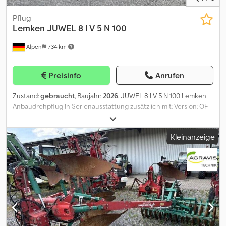
Pflug
Lemken
JUWEL 8 I V 5 N 100
Alpen
734 km
Preisinfo
Anrufen
Zustand:
gebraucht
, Baujahr:
2026
, JUWEL 8 I V 5 N 100 Lemken
Anbaudrehpflug In Serienausstattung zusätzlich mit: Version: OF
On-land/furche.hydrau. Rahmenhöhe: 85 cm, t=35 (5x) Körperform:
Streifen Dural (5x) Pendel-/Unirad: Uniradhydr. 340/55-16
Kleinanzeige
Düngereinlegerstreichblech: MS2 (5x) Scheibensech: 1 Paar D500
gla nevbDE Mitnehmerarm für Packer: Vorbereitung ISOBUS-
Bedienterminal: CCI 1200 SmartPack DGPS Signal: Anschlusskabel
Traktor DGPS Chodozigaaspfx Ad Ija GPS Arbeitsbreitenst.
(Lizens): IQblue guide Beleuchtungsanlage: (EU) Vorbereitung HI 7
pol.