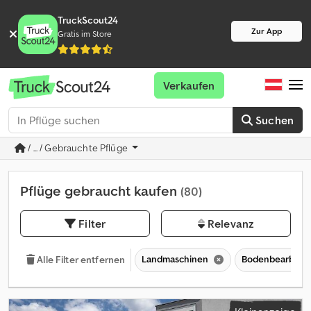
TruckScout24
Zur App
Gratis im Store
Verkaufen
Suchen
/ ... / Gebrauchte Pflüge
Pflüge gebraucht kaufen
(80)
Filter
Relevanz
Landmaschinen
Bodenbearbeit
Alle Filter entfernen