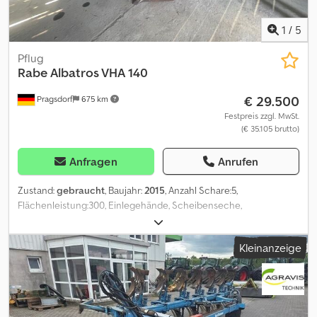
1
/
5
Pflug
Rabe
Albatros VHA 140
€ 29.500
Pragsdorf
675 km
Festpreis zzgl. MwSt.
(€ 35.105 brutto)
Anfragen
Anrufen
Zustand:
gebraucht
, Baujahr:
2015
, Anzahl Schare:5,
Flächenleistung:300, Einlegehände, Scheibenseche,
Steinsicherung, Stützfuß / -rad, Heckanbau_____Heckanbau,
Steinsicherung, volle Körper, 5 Schare, Scheiben-sech,
Kleinanzeige
Stützrad,,Lagerort:Kunde Codjw Iln Ispfx Ad Isha