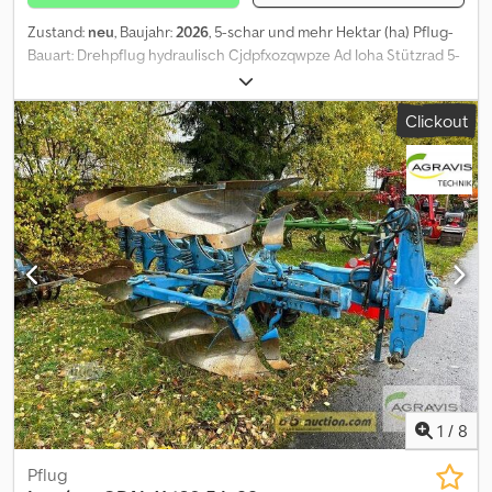
Zustand:
neu
, Baujahr:
2026
, 5-schar und mehr Hektar (ha) Pflug-
Bauart: Drehpflug hydraulisch Cjdpfxozqwpze Ad Ioha Stützrad 5-
schariger Volldrehpflug (5+0) Hydraulische
Arbeitsbreitenverstellung & gekoppelte Vorderfurche
Clickout
Überlastsicherung mit Scherbolzen Pendelstützrad vorne,
hydraulisch Rad 340/55-16 Anbauachse Kat. 3 Pflugkörper STW 35
Scharspitze S HD Scheibenseche gezackt Ø 600 Vorschäler M2
Anlagenschoner Vorbereitung für Straßenbeleuchtung
1
/
8
Pflug