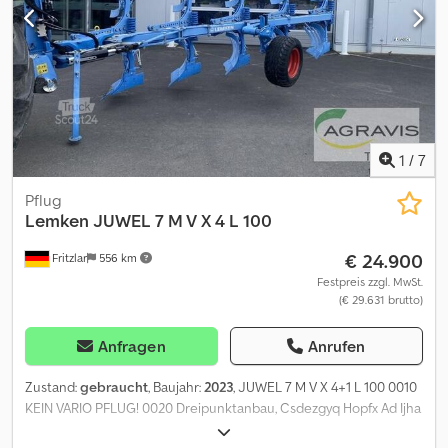
1
/
7
Pflug
Lemken
JUWEL 7 M V X 4 L 100
€ 24.900
Fritzlar
556 km
Festpreis zzgl. MwSt.
(€ 29.631 brutto)
Anfragen
Anrufen
Zustand:
gebraucht
, Baujahr:
2023
, JUWEL 7 M V X 4+1 L 100 0010
KEIN VARIO PFLUG! 0020 Dreipunktanbau, Csdezgyq Hopfx Ad Ijha
0030 hyd. Schwenkeinrichtung, 0040 mech. Steinsicherung