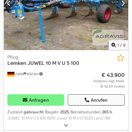
1
/
9
Pflug
Lemken
JUWEL 10 M V U 5 100
€ 43.900
Celle
652 km
Festpreis zzgl. MwSt.
(€ 52.241 brutto)
Anfragen
Anrufen
Zustand:
gebraucht
, Baujahr:
2025
, Betriebsstunden:
265 h
,
JUWEL 10 M V U 5 100 0010 Juwel 10 M V U 0020 Land / BA-
Sprache DE / de Deutschland 0030 Körperabstand / Furchenzahl
100cm / 5 0040 Version Onland, hydraulisch einstellbar zum