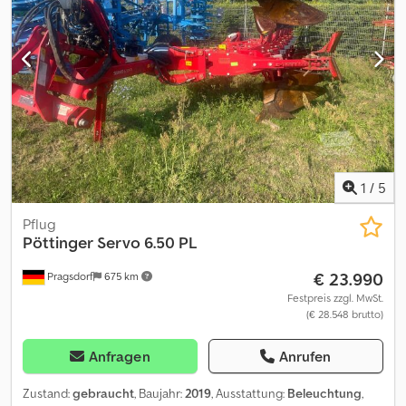
gezackt gefedert lang - Schwenkausleger hydraulisch für Packer
- Transportpendelrad vorgezogen 780 x 340 (340/50 x 16)
mechanisch - Konsole VTPR Standard SERVO 4000
1
/
5
Pflug
Pöttinger
Servo 6.50 PL
€ 23.990
Pragsdorf
675 km
Festpreis zzgl. MwSt.
(€ 28.548 brutto)
Anfragen
Anrufen
Zustand:
gebraucht
, Baujahr:
2019
, Ausstattung:
Beleuchtung
,