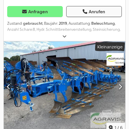
Anfragen
Anrufen
Zustand:
gebraucht
, Baujahr:
2019
, Ausstattung:
Beleuchtung
,
Anzahl Schare:8, Hydr. Schnittbreitenverstellung, Steinsicherung,
Streifenkörper, Stützfuß / -rad, Heckanbau_____Volldrehpflug,
Streifenkörper, hydr. Steinsicherung, 8
Kleinanzeige
Körper,Vorderfurcheneinstellung, Heckanbau,Lagerort:Kunde
Codpfxezh R I Sj Ad Ieha
1
/
6