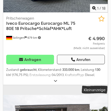
Individuelle Finanzierungsmöglichkeiten über unsere
Partnerbank vorhanden. - Lieferung: Bundesweite Anlieferung
1
/
18
gegen Aufpreis möglich. Irrtum und Zwischenverkauf vorbehalten
Dkedpfx Afsznqxdezer
Pritschenwagen
Iveco
Eurocargo Eurocargo ML 75
80E 18 Pritsche*Schlaf*AHK*Luft
€ 4.990
Solingen
679 km
Festpreis
(MwSt. nicht ausweisbar)
Anfragen
Anrufen
Zustand:
gebraucht
, Kilometerstand:
333.000 km
, Leistung:
130
kW (176,75 PS)
, Erstzulassung:
04/2013
, Kraftstofftyp:
Diesel
,
Leergewicht:
5.140 kg
, maximales Ladegewicht:
2.350 kg
,
Gesamtgewicht:
7.490 kg
, Radstand:
5.200 mm
, Farbe:
Beige
,
Kleinanzeige
Fahrerkabine:
Sonstige
, Getriebetyp:
mechanisch
,
Emissionsklasse:
Euro5
, Federung:
Blatt-Luft
, Anzahl der
Sitzplätze:
6
, Laderaumlänge:
6.100 mm
, Laderaumbreite:
2.450
mm
, Laderaumhöhe:
500 mm
, Höchstgeschwindigkeit:
90 km/h
,