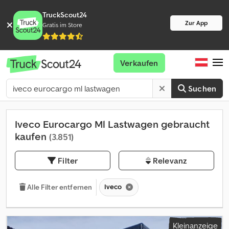
TruckScout24
Zur App
Gratis im Store
Verkaufen
Suchen
Iveco Eurocargo Ml Lastwagen gebraucht
kaufen
(3.851)
Filter
Relevanz
Iveco
Alle Filter entfernen
Kleinanzeige