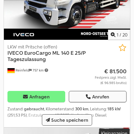
1
/
20
LKW mit Pritsche (offen)
IVECO
EuroCargo ML 140 E 25/P
Tageszulassung
€ 81.500
Reinfeld
757 km
Festpreis zzgl. MwSt.
(€ 96.985 brutto)
Anfragen
Anrufen
Zustand:
gebraucht
, Kilometerstand:
300 km
, Leistung:
185 kW
(251,53 PS)
, Erstzulassung:
12/2025
, Kraftstofftyp:
Diesel
,
Suche speichern
Gesamtgewicht:
14.000 kg
, Achsen-Konfiguration:
2 Achsen
,
Kraftstoff:
Diesel
, Getriebetyp:
Automatisch
, Federung:
Blatt
,
Kleinanzeige