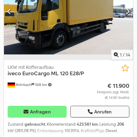
1
/
14
LKW mit Kofferaufbau
iveco
EuroCargo ML 120 E28/P
€ 11.900
Rohrbach
508 km
Festpreis zzgl. MwSt.
(€ 14.161 brutto)
Anfragen
Anrufen
Zustand:
gebraucht
, Kilometerstand:
423.561 km
, Leistung:
206
kW (280,08 PS)
, Erstzulassung:
10/2014
, Kraftstofftyp:
Diesel
,
Leergewicht:
6.960 kg
, maximales Ladegewicht:
4.030 kg
,