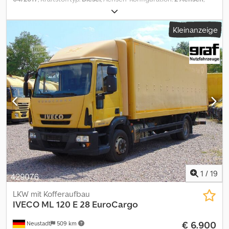
Farbe:
Weiß
, Getriebetyp:
Automatisch
, Emissionsklasse:
Euro6
,
Laderaumlänge:
7.300 mm
, Laderaumhöhe:
2.400 mm
, Baujahr:
Kleinanzeige
2017
, EUROCARGO 160E21 EURO 6 KASTENAUFBAU AUS
SPERRHOLZ + HECKLADEBÜHNE DHOLLANDIA, 1.500 kg Tragkraft.
ABMESSUNGEN: 7.300 x 2.480 x 2.400 mm (Höhe). FAHRZEUG IN
PERFEKTEM ZUSTAND. ACHSSTAND KANN AUF WUNSCH
ANGEPASST WERDEN. Dkjdpfx Ajx Ru A Ujfzer
1
/
19
LKW mit Kofferaufbau
IVECO
ML 120 E 28 EuroCargo
€ 6.900
Neustadt
509 km