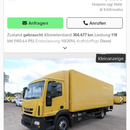
Festpreis zzgl. MwSt.
(€ 8.925 brutto)
Anfragen
Anrufen
Zustand:
gebraucht
, Kilometerstand:
366.677 km
, Leistung:
118
kW (160,44 PS)
, Erstzulassung:
10/2014
, Kraftstofftyp:
Diesel
,
Leergewicht:
5.380 kg
, maximales Ladegewicht:
2.110 kg
,
Gesamtgewicht:
7.490 kg
, Achsen-Konfiguration:
4x2
, Radstand:
Kleinanzeige
3.690 mm
, Kraftstoff:
Diesel
, Farbe:
Gelb
, Fahrerkabine:
Sonstige
,
Getriebetyp:
Automatisch
, Emissionsklasse:
Euro6
, Federung:
Sonstige
, Anzahl der Sitzplätze:
2
, Gesamtlänge:
7.990 mm
,
Laderaumlänge:
5.498 mm
, Laderaumbreite:
2.220 mm
,
Laderaumhöhe:
2.125 mm
, Baujahr:
2014
, Bauhöhe:
3.650 mm
,
Ausstattung:
ABS, Anhängerkupplung, Bordcomputer,
Ladebordwand
, Ankauf oder Inzahlungnahme von: -
Transportern - Staplern - Nutzfahrzeugen - Spezialfahrzeugen -
Fuhrparks Sonstiges: - Verschiedene Verlademöglichkeiten -
Zulassungsservice - Lieferung gegen Aufpreis innerhalb
Deutschlands möglich Eine Besichtigung ist auch ohne
Anmeldung möglich: Mo. &#8211, Fr.: 08:00 bis 17:00 Uhr Sa.: 9:00 bis