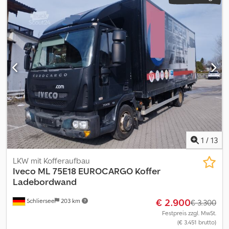
1
/
13
LKW mit Kofferaufbau
Iveco
ML 75E18 EUROCARGO Koffer
Ladebordwand
€ 2.900
Schliersee
203 km
€ 3.300
Festpreis zzgl. MwSt.
(€ 3.451 brutto)