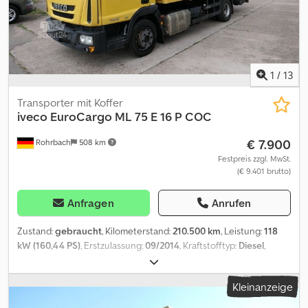
1
/
13
Transporter mit Koffer
iveco
EuroCargo ML 75 E 16 P COC
€ 7.900
Rohrbach
508 km
Festpreis zzgl. MwSt.
(€ 9.401 brutto)
Anfragen
Anrufen
Zustand:
gebraucht
, Kilometerstand:
210.500 km
, Leistung:
118
kW (160,44 PS)
, Erstzulassung:
09/2014
, Kraftstofftyp:
Diesel
,
Leergewicht:
5.070 kg
, maximales Ladegewicht:
2.420 kg
,
Gesamtgewicht:
7.490 kg
, Kraftstoff:
Diesel
, Farbe:
Gelb
,
Kleinanzeige
Fahrerkabine:
Sonstige
, Getriebetyp:
Automatisch
,
Emissionsklasse:
Euro6
, Federung:
Sonstige
, Anzahl der Sitzplätze: