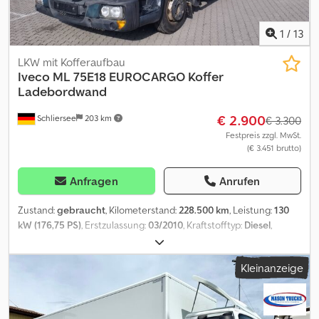
1
/
13
LKW mit Kofferaufbau
Iveco
ML 75E18 EUROCARGO Koffer
Ladebordwand
€ 2.900
Schliersee
203 km
€ 3.300
Festpreis zzgl. MwSt.
(€ 3.451 brutto)
Anfragen
Anrufen
Zustand:
gebraucht
, Kilometerstand:
228.500 km
, Leistung:
130
kW (176,75 PS)
, Erstzulassung:
03/2010
, Kraftstofftyp:
Diesel
,
Leergewicht:
5.225 kg
, Gesamtgewicht:
7.490 kg
, Kraftstoff:
Diesel
, Getriebetyp:
mechanisch
, Anzahl der Gänge:
6
,
Kleinanzeige
Emissionsklasse:
Euro5
, Anzahl der Sitzplätze:
3
, Gesamtlänge:
8.000 mm
, Gesamtbreite:
2.550 mm
, Gesamthöhe:
3.500 mm
,
Laderaumlänge:
6.090 mm
, Laderaumbreite:
2.510 mm
,
Laderaumhöhe:
2.370 mm
, Ausstattung:
Anhängerkupplung,