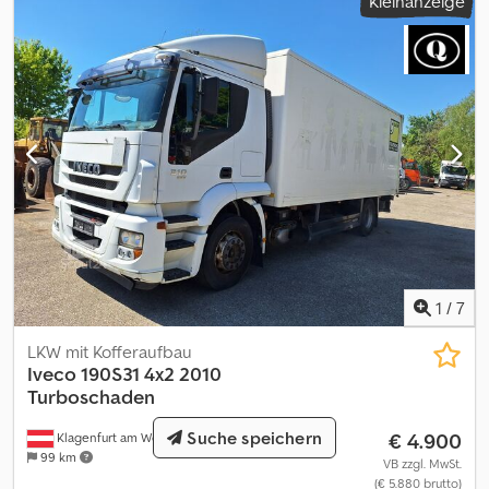
Kleinanzeige
1
/
7
LKW mit Kofferaufbau
Iveco 190S31 4x2 2010
Turboschaden
Suche speichern
€ 4.900
Klagenfurt am Wörthersee
99 km
VB zzgl. MwSt.
(€ 5.880 brutto)