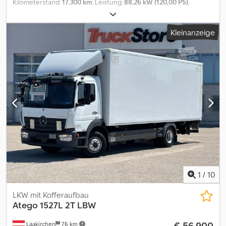
Kilometerstand:
17.300 km
, Leistung:
88,26 kW (120,00 PS)
,
Kraftstofftyp:
Diesel
, Leergewicht:
5.430 kg
, Gesamtgewicht:
10.500 kg
, Achsen-Konfiguration:
4x4
, Kraftstoff:
Diesel
, Baujahr:
Kleinanzeige
1986
, Ausstattung:
Allradantrieb
, Top Zustand Djdpfxsxm S Abo
Am Hock
1
/
10
LKW mit Kofferaufbau
Atego 1527L 2T LBW
€ 56.900
Laakirchen
76 km