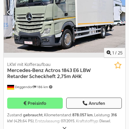
Luftleitkörper verstellbar, Hauptspiegel, elektrisch, Fahrerseite,
Klimaanlage, Fahrer-Schwingsitz, Komfort, Fensterheber,
elektrisch, beidseitig, Regen-/Lichtsensor, Spurhalte-Assistent,
Active Brake Assist, Airbag, Fahrer, Tempomat, LBW Bär, 2000 kg,
2400 Blatt Dcedpfjzaxm Ijx Am Hsk
1
/
25
LKW mit Kofferaufbau
Mercedes-Benz
Actros 1843 E6 LBW
Retarder Scheckheft 2,75m AHK
Deggendorf
186 km
Preisinfo
Anrufen
Zustand:
gebraucht
, Kilometerstand:
878.057 km
, Leistung:
316
kW (429,64 PS)
, Erstzulassung:
07/2015
, Kraftstofftyp:
Diesel
,
Leergewicht:
10.550 kg
, maximales Ladegewicht:
7.450 kg
,