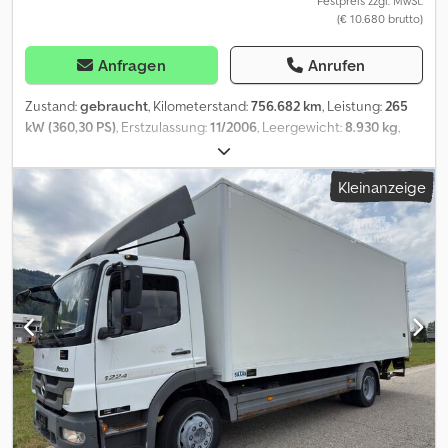
Festpreis zzgl. MwSt.
(€ 10.680 brutto)
Anfragen
Anrufen
Zustand:
gebraucht
, Kilometerstand:
756.682 km
, Leistung:
265
kW (360,30 PS)
, Erstzulassung:
11/2006
, Leergewicht:
8.930 kg
,
maximales Ladegewicht:
8.995 kg
, Gesamtgewicht:
19.000 kg
,
Reifengröße:
315/80/R22.5
, Achsen-Konfiguration:
3 Achsen
,
Kleinanzeige
nächste Prüfung (TÜV):
11/2025
, Bremsen:
Motorbremsung
,
Fahrerkabine:
Schlafkabine
, Getriebetyp:
Automatisch
,
Emissionsklasse:
Euro5
, Federung:
Blatt-Luft
, Anzahl der
Sitzplätze:
2
, Laderaumlänge:
7.200 mm
, Laderaumbreite:
2.480
mm
, Laderaumhöhe:
2.500 mm
, Vorderreifengröße:
315/80/R22.5
,
Höchstgeschwindigkeit:
90 km/h
, Anzahl der Betten:
1
,
Ausstattung:
ABS, Bordcomputer, Druckluftbremse,
Klimaanlage, LKW-Zulassung, Standheizung, Tempomat
, | Iveco
Stralis AD 360, Koffer mit seitlicher Doppelschiebetür |
Ladebordwand, | Automatik, EURO5, | Fahrersitz luftgefedert, el.
Fensterheber, | Nutzlast 8995 kg, | Irrtum und Vorverkauf
vorbehalten. Dodpfx Amey Sp Nxo Hock