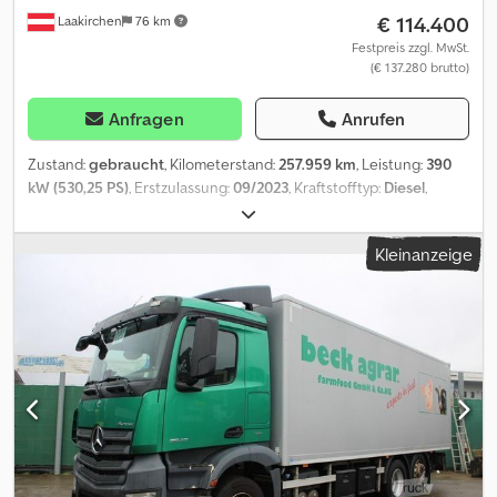
€ 114.400
Laakirchen
76 km
gebr.Nutzfahrzeugen Baumaschinen Anhängern und
Sattelaufliegern von Baujahr 2000-2026 Leasing und
Festpreis zzgl. MwSt.
(€ 137.280 brutto)
Finanzierung durch unsere Partnerbank möglich Vermietung
möglich Bundesweite Anlieferung möglich
Anfragen
Anrufen
Zustand:
gebraucht
, Kilometerstand:
257.959 km
, Leistung:
390
kW (530,25 PS)
, Erstzulassung:
09/2023
, Kraftstofftyp:
Diesel
,
maximales Ladegewicht:
13.630 kg
, Gesamtgewicht:
26.000 kg
,
Achsen-Konfiguration:
6x2
, Radstand:
5.800 mm
, Farbe:
Schwarz
,
Kleinanzeige
Fahrerkabine:
Sonstige
, Getriebetyp:
Sonstige
, Emissionsklasse:
Euro6
, Federung:
Luft
, Laderaumvolumen:
60 m³
, Laderaumlänge:
9.000 mm
, Laderaumbreite:
2.440 mm
, Laderaumhöhe:
2.740 mm
,
Baujahr:
2023
, Ausstattung:
ABS, Bordcomputer, Klimaanlage,
Ladebordwand, Navigationssystem, Standheizung, Tempomat,
Traktionskontrolle
, Dieses Angebot ist unverbindlich. Irrtum und
Zwischenverkauf vorbehalten. Bei Angabe einer Fremdwährung
erfolgt diese zum aktuellen Tageskurs. Gültig ist die Währung des
Fahrzeugstandortes. Restwärmenutzung, Motor OM471, R6, 12,8 l,
390 kW (530 PS), 2600 Nm, High Performance Engine Brake,
Predictive Powertrain Control, Vorderachse luftgefedert,