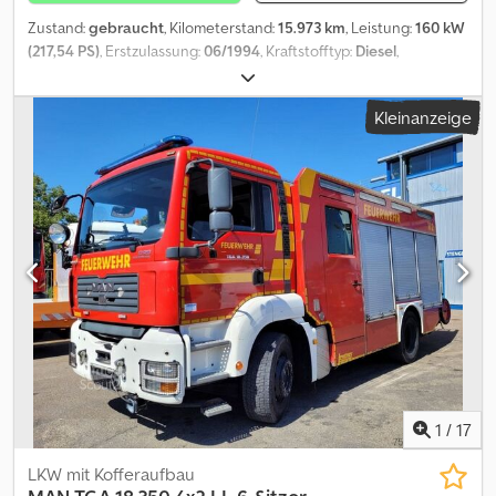
Zustand:
gebraucht
, Kilometerstand:
15.973 km
, Leistung:
160 kW
(217,54 PS)
, Erstzulassung:
06/1994
, Kraftstofftyp:
Diesel
,
Gesamtgewicht:
13.500 kg
, Achsen-Konfiguration:
2 Achsen
,
nächste Prüfung (TÜV):
06/2028
, Farbe:
Rot
, Getriebetyp:
Kleinanzeige
mechanisch
, Ausstattung:
Allradantrieb
, * 9083- Fahrzeug-ID für
telefonische Anfragen * Doppelkabine 6-Sitzer (2+4), 4-Türen
Dcsdpfsztidcsx Am Hsk * Allrad * 3x Sperre *
Geländeuntersetzung * Aufbau Magirus * letzter Service bei
14.280 km! * Reifengröße: 10R22,5 ----unsere E-Mail Adresse:
unser Service für Sie: - Besorgung von Kurzzeit- oder
Zollkennzeichen - Überführung / Anlieferung EU-weit -
Verzollung von Fahrzeugen ins Drittland Whatsapp for english,
german, russian and other languages:
1
/
17
LKW mit Kofferaufbau