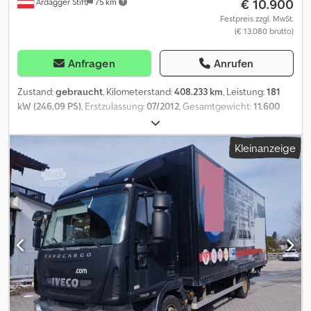
€ 10.900
Ardagger Stift
75 km
Festpreis zzgl. MwSt.
(€ 13.080 brutto)
Anfragen
Anrufen
Zustand:
gebraucht
, Kilometerstand:
408.233 km
, Leistung:
181
kW (246,09 PS)
, Erstzulassung:
07/2012
, Gesamtgewicht:
11.600
kg
, Achsen-Konfiguration:
2 Achsen
, Getriebetyp:
Automatisch
,
Laderaumlänge:
7.200 mm
, Laderaumbreite:
2.480 mm
,
Kleinanzeige
Laderaumhöhe:
2.320 mm
, Ausstattung:
ABS, Klimaanlage,
Ladebordwand
, Lastkraftwagen Volvo FL-4x2R, Koffer mit
Ladebordwand MBB Palfinger Typ KL, Baujahr 2012, max.
Tragfähigkeit 1.500 kg, Rückfahrkamera, Bereifung ca. 30 - 40 %,
Eigengewicht: 6.565 kg, Radstand: 5.000 mm, L: 7,20 m, B: 2,48 m, H:
2,32 m, österreichische Papiere, FgNr. YV2TN12A7CB6228, Kontakt:
Ivelina Redl (Russisch, Bulgarisch, Serbisch, Englisch, Deutsch)
TelNr. , Irrtum und Zwischenverkauf vorbehalten! ACHTUNG:Unser
Büro ist von 01.08.2026 bis 16.08.2026 wegen Betriebsurlaub
geschlossen. Ab Montag, 17.08.2026 sind wir wieder für Sie
erreichbar! Dcjdpjzg Rw Rsfx Am Hek