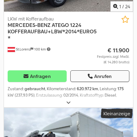
1
/
24
LKW mit Kofferaufbau
MERCEDES-BENZ
ATEGO 1224
KOFFERAUFBAU+LBW*2014*EURO5
*
€ 11.900
St.Lorenz
100 km
Festpreis zzgl. MwSt.
(€ 14.280 brutto)
Anfragen
Anrufen
Zustand:
gebraucht
, Kilometerstand:
620.972 km
, Leistung:
175
kW (237,93 PS)
, Erstzulassung:
02/2014
, Kraftstofftyp:
Diesel
,
Gesamtgewicht:
11.990 kg
, Achsen-Konfiguration:
2 Achsen
,
Farbe:
Weiß
, Getriebetyp:
mechanisch
, Emissionsklasse:
Euro5
,
Kleinanzeige
Baujahr:
2014
, Ausstattung:
ABS, Klimaanlage, Ladebordwand
,
Mercedes Benz Atego 1224 Kofferaufbau + Ladebordwand Euro 5
Koffer Innenlänge: 7,10 m Koffer Innenbreite: 2,50 mKoffer
Innenhöhe: 2,60 m Eigengewicht: 6800 kg - Gesamtgewicht: