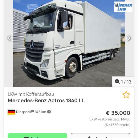
Laderaumlänge:
7.300 mm
, Laderaumbreite:
2.490 mm
,
Laderaumhöhe:
2.700 mm
, Ausstattung:
ABS, Klimaanlage,
Ladebordwand
, * 8704- Fahrzeug ID für telefonische Anfragen
Dcodeztibhspfx Am Hsk * Kabine: XLX, 2x Liege * Automatik,
Intarder, Sperre, Abstandsregeltempomat, Klima, Kühlschrank, 2x
Komfortsitz luftgefedert, Dachspoiler, Schleuderketten, AHK 40
mm, E-Rad, Luftfederung vorne + hinten * Portaltüren, 3x
Zurrleisten * unterfaltbare Ladebordwand BÄR, 1.500 kg *
Bereifung: 315/70R22,5 1 A: ( 8 / 8 mm) 2 A: ( 7 / 7 mm) * Radstand:
5400 mm ----unsere E-Mail Adresse: unser Service für Sie: -
Besorgung von Kurzzeit- oder Zollkennzeichen - Überführung
/ Anlieferung EU-weit - Verzollung von Fahrzeugen ins
Drittland Whatsapp for english, german, russian and other
1
/
13
languages:
LKW mit Kofferaufbau
Mercedes-Benz
Actros 1840 LL
€ 35.000
Diespeck
373 km
EXW Festpreis zzgl. MwSt.
(€ 41.650 brutto)