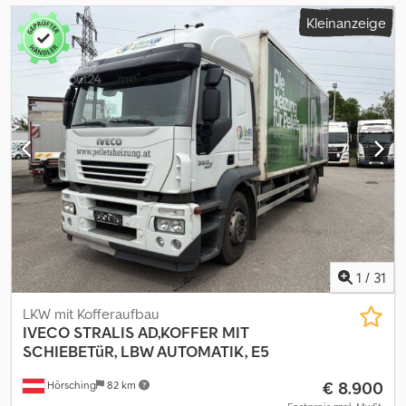
Kleinanzeige
1
/
31
LKW mit Kofferaufbau
IVECO
STRALIS AD,KOFFER MIT
SCHIEBETüR, LBW AUTOMATIK, E5
€ 8.900
Hörsching
82 km