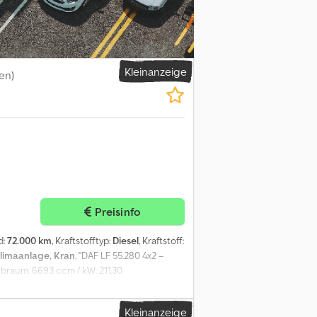
Kleinanzeige
en)
Preisinfo
d:
72.000 km
, Kraftstofftyp:
Diesel
, Kraftstoff:
limaanlage, Kran
, "DAF LF 55.280 4x2 –
ubraum: 6693 ccm / kW: 211,30
tattung: - Klimaanlage Dodpfsztdqwjx Ab
m - Ladekran PM 8523 LC * Radio"
Kleinanzeige