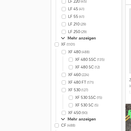
LF 220
(45)
LF 45
(41)
LF 55
(41)
LF 210
(29)
LF 250
(29)
Mehr anzeigen
XF
(1.101)
XF 480
(488)
XF 480 SSC
(135)
XF 480 SC
(12)
XF 460
(224)
XF 480 FT
(171)
XF 530
(127)
XF 530 SSC
(15)
XF 530 SC
(5)
XF 450
(90)
Mehr anzeigen
2
CF
(488)