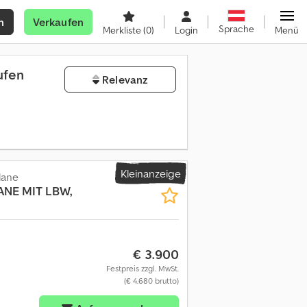
n
Verkaufen
Sprache
Merkliste
(0)
Login
Menü
ufen
Relevanz
Kleinanzeige
lane
ANE MIT LBW,
€ 3.900
Festpreis zzgl. MwSt.
(€ 4.680 brutto)