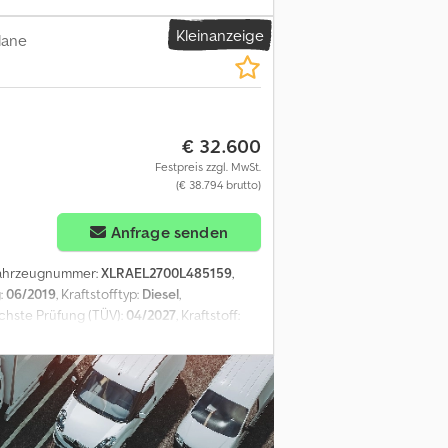
 Eigengewicht: 5400 kg - Gesmatgewicht:
Kleinanzeige
ähr * Irrtum und Zwischenverkauf
lane
€ 32.600
Festpreis zzgl. MwSt.
(€ 38.794 brutto)
Anfrage senden
Fahrzeugnummer:
XLRAEL2700L485159
,
g:
06/2019
, Kraftstofftyp:
Diesel
,
ächste Prüfung (TÜV):
04/2027
, Kraftstoff:
erung:
Luft
, Laderaumlänge:
7.200 mm
,
ulassung, Spurhalteassistent,
utomatik, Luft-Luft Federung,
g, Ladebordwand 1500 kg, Laderaum 7.25 x