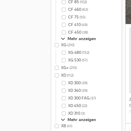
CF 85
(102)
CF 460
(63)
CF 75
(55)
CF 410
(49)
CF 450
(38)
Mehr anzeigen
XG
(210)
XG 480
(152)
XG 530
(57)
XG+
(210)
XD
(112)
XD 300
(39)
XD 340
(39)
XD 300 FAG
(37)
XD 450
(22)
XD 310
(3)
Mehr anzeigen
XB
(41)