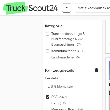
Kategorie
Transportfahrzeuge &
Nutzfahrzeuge
(2.252)
Baumaschinen
(107)
Kommunaltechnik
(8)
Landmaschinen
(5)
Fahrzeugdetails
Hersteller:
DAF
(2.372)
Benz
(320)
Mercedes-Benz
(319)