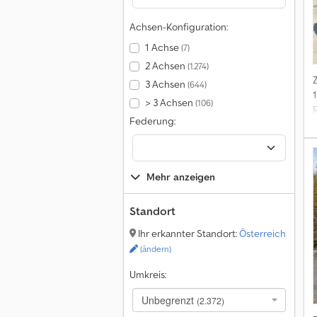
Achsen-Konfiguration:
1 Achse
(7)
2 Achsen
(1.274)
3 Achsen
(644)
> 3 Achsen
(106)
Federung:
Mehr anzeigen
Standort
Ihr erkannter Standort:
Österreich
(ändern)
Umkreis:
Unbegrenzt
(2.372)