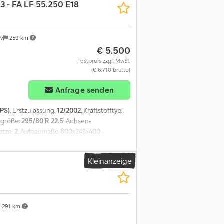
3 - FA LF 55.250 E18
Tv
259 km
€ 5.500
Festpreis zzgl. MwSt.
(€ 6.710 brutto)
Anfrage senden
 PS)
, Erstzulassung:
12/2002
, Kraftstofftyp:
ngröße:
295/80 R 22.5
, Achsen-
lätze:
2
, Aufbaumaße 800x245x400 -
Kleinanzeige
291 km