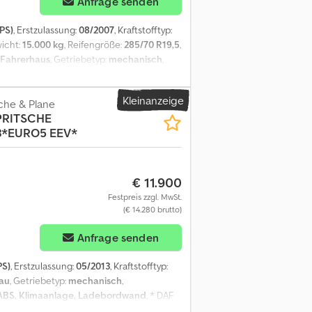
Anfrage senden
 PS)
, Erstzulassung:
08/2007
, Kraftstofftyp:
icht:
15.000 kg
, Reifengröße:
285/70 R19,5
,
Fahrerhaus
, Getriebetyp:
mechanisch
,
attung:
ABS, Differentialsperre, LKW-
finger PBS-1500 Ladebordwand 1500 kg | EURO
Kleinanzeige
torstaubremse | Werkzeugkasten | Irrtum und
sche & Plane
 PRITSCHE
*EURO5 EEV*
€ 11.900
Festpreis zzgl. MwSt.
(€ 14.280 brutto)
Anfrage senden
PS)
, Erstzulassung:
05/2013
, Kraftstofftyp:
au
, Getriebetyp:
mechanisch
,
ABS, Klimaanlage, Ladebordwand
, * DAF
1 * Pritsche Innenlänge: 6,10 m * Pritsche