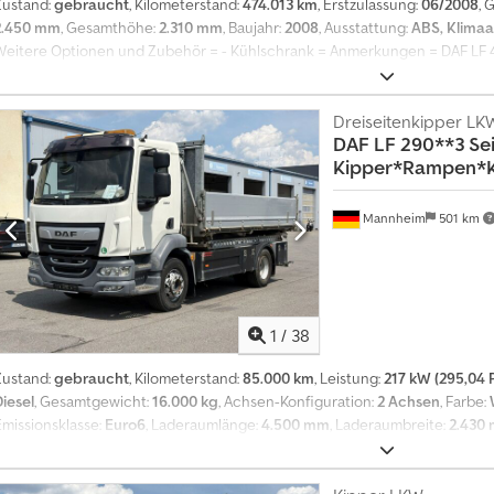
Zustand:
gebraucht
, Kilometerstand:
474.013 km
, Erstzulassung:
06/2008
, 
2.450 mm
, Gesamthöhe:
2.310 mm
, Baujahr:
2008
, Ausstattung:
ABS, Klima
Weitere Optionen und Zubehör = - Kühlschrank = Anmerkungen = DAF LF 45
und Thermoking TS 500 e KüMa 6-Zylinder Motor, 220 PS! 12 - Tonner Kl
Schaltgetriebe Multifunktionslenkrad VDO Radio/CD-Spieler HA luftgefedert
8-10 mm Leergewicht: 6.990 kg Nutzlast: 5.000 kg! Radstand: 4.900 mm Aufb
Dreiseitenkipper LK
DAF
LF 290**3 Se
2.450 x 2.310 mm (L x B x H) Thermoking TS 500e Kühlmaschine (Diesel / El
Kipper*Rampen*K
Typ BC 1500S2-K2 - deutscher LKW! Dcedpfx Abswmn N Ts Sek - sehr gepfle
und SP auf Wunsch gegen Aufpreis möglich Irrtürmer und Zwischenverkauf
Motorhubraum: 6.700 cc Schäden: keines
Mannheim
501 km
1
/
38
Zustand:
gebraucht
, Kilometerstand:
85.000 km
, Leistung:
217 kW (295,04 
Diesel
, Gesamtgewicht:
16.000 kg
, Achsen-Konfiguration:
2 Achsen
, Farbe:
Emissionsklasse:
Euro6
, Laderaumlänge:
4.500 mm
, Laderaumbreite:
2.430
ABS, Elektronisches Stabilitätsprogramm (ESP), Klimaanlage
, Fahrzeugnu
Weiterleitung an den zuständigen Ansprechpartner in Ihrer Sprache) 2 Achs