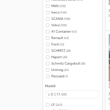
MAN
(318)
Iveco
(146)
SCANIA
(109)
Volvo
(100)
A1 Container
(43)
Renault
(40)
Ford
(32)
SCHMITZ
(28)
Hapert
(26)
Schmitz Cargobull
(26)
Unimog
(24)
Pezzaioli
(1)
Modell:
LF
(243)