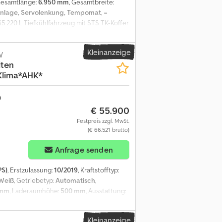
Gesamtlänge:
6.950 mm
, Gesamtbreite:
anlage, Servolenkung, Tempomat
, =
 220 L Tiefkühlfahrzeug mit STS TK-Koffer
ima Tempomat Motorbremse 6- Gang
 Reifengröße: 245/70 R17,5 Reifenprofil ca.
Kleinanzeige
au: STS Tiefkühlkoffer Innenmaße: 6.950 x
W
iten
ektro -380 V) BÄR- Ladebordwand / stehend
lima*AHK*
gter Zustand! - hohe Nutzlast! - HU/AU
 vorbehaltlich = Weitere Informationen =
€ 55.900
Festpreis zzgl. MwSt.
(€ 66.521 brutto)
Anfrage senden
PS)
, Erstzulassung:
10/2019
, Kraftstofftyp:
Weiß
, Getriebetyp:
Automatisch
,
 mm
, Laderaumhöhe:
500 mm
, Ausstattung:
mmer : P19421 M WhatsApp: KI-gestützt,
en (4x2) * kleines Haus * Euro 6 *
Kleinanzeige