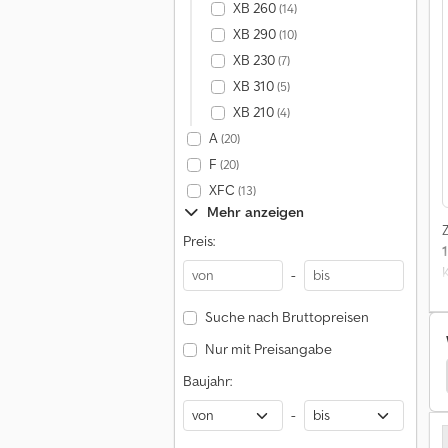
XB 260
(14)
XB 290
(10)
XB 230
(7)
XB 310
(5)
XB 210
(4)
A
(20)
F
(20)
XFC
(13)
Mehr anzeigen
Preis:
-
Suche nach Bruttopreisen
Nur mit Preisangabe
lfinger Geländestapler
Palfinger Schubmaststapler
Baujahr:
-