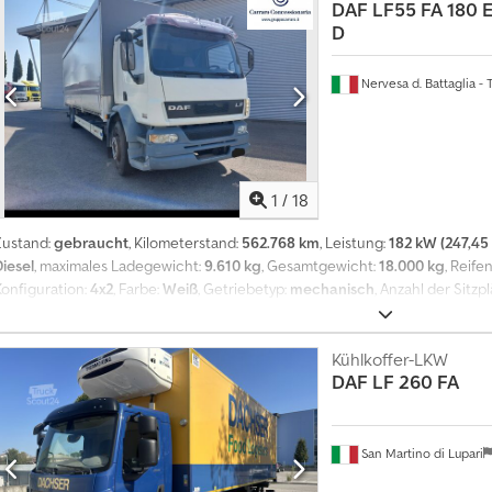
DAF
LF55 FA 180 E
D
Nervesa d. Battaglia - 
1
/
18
Zustand:
gebraucht
, Kilometerstand:
562.768 km
, Leistung:
182 kW (247,45
Diesel
, maximales Ladegewicht:
9.610 kg
, Gesamtgewicht:
18.000 kg
, Reife
Konfiguration:
4x2
, Farbe:
Weiß
, Getriebetyp:
mechanisch
, Anzahl der Sitzp
Schiebeplane - Hub-/Senkfunktion - neue Planen Dcodszcdctopfx Ab Sok
Kühlkoffer-LKW
DAF
LF 260 FA
San Martino di Lupari