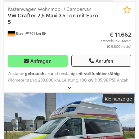
Kastenwagen Wohnmobil / Campervan
VW
Crafter 2,5 Maxi 3,5 Ton mit Euro
5
€ 11.662
Essen
701 km
Festpreis inkl. MwSt.
(€ 9.800 netto)
Anfragen
Anrufen
Zustand:
gebraucht
, Funktionsfähigkeit:
voll funktionsfähig
,
Kilometerstand:
230.000 km
, Leistung:
100 kW (135,96 PS)
, Anzahl
der Sitzplätze:
3
, Kraftstofftyp:
Diesel
, Getriebetyp:
mechanisch
,
Farbe:
Rot
, Erstzulassung:
07/2008
, Gesamtlänge:
6.900 mm
,
Kleinanzeige
Gesamtbreite:
2.461 mm
, Achsen-Konfiguration:
2 Achsen
,
Gesamtgewicht:
3.500 kg
, Leergewicht:
2.380 kg
, maximales
Ladegewicht:
1.200 kg
, Federung:
Blatt
, Laderaumlänge:
4.300
mm
, Ausstattung:
ABS, Airbag, LKW-Zulassung,
Scheckheftgepflegt, Servolenkung
, Fahrzeugbeschreibung VW
Crafter 2,5 Zwillingsreifen und 3,5 Ton Der Zahnriemen wurde bei
210.000 km gewechselt. Ausstatung: Euro 5 mit Ad Blue Anhänger