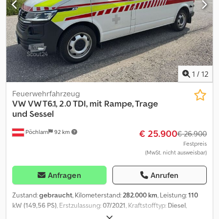
Kupplung Radio/ Tuner elektrische Fensterheber Telefonsystem
Zwillingsreifen Ersatzreifen Codpfxezpzfdo Ap Ejha
Laderaumlänge 4,30 Meter Auf Wunsch können wir die TÜV-
Abnahme für das Auto für Sie organisieren Das Auto wurde
regelmäßig gewartet und der Zahnriemen wurde am Oktober
2025 erneuert.
1
/
12
Feuerwehrfahrzeug
VW
VW T6.1, 2.0 TDI, mit Rampe, Trage
und Sessel
€ 25.900
Pöchlarn
92 km
€ 26.900
Festpreis
(MwSt. nicht ausweisbar)
Anfragen
Anrufen
Zustand:
gebraucht
, Kilometerstand:
282.000 km
, Leistung:
110
kW (149,56 PS)
, Erstzulassung:
07/2021
, Kraftstofftyp:
Diesel
,
Getriebetyp:
Automatisch
, Ausstattung:
ABS, Elektronisches