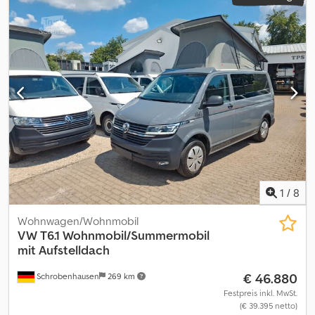
1
/
8
Wohnwagen/Wohnmobil
VW
T6.1 Wohnmobil/Summermobil
mit Aufstelldach
€ 46.880
Schrobenhausen
269 km
Festpreis inkl. MwSt.
(€ 39.395 netto)