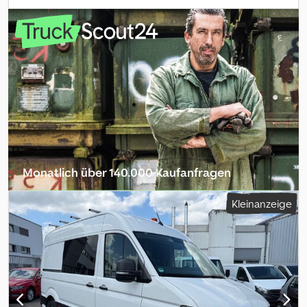
Stabilitätsprogramm (ESP), Klimaanlage, Standheizung
,
Besichtigung nach telefonischer Vereinbarung. Cjdpfsziwc Sjx Ap
Esha
Monatlich über 140.000 Kaufanfragen
Händlerpaket auswählen
Kleinanzeige