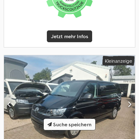
Zwischenverkauf und Irrtum vorbehalten. Ausstattungs- und
Verbrauchsangaben basieren auf der Abfrage der VIN-Daten über
das DAT SilverDAT System. Die VIN-Angaben werden nicht
Bestandteil des Kaufvertrages.\*Unsere Neuwägen: Aufgrund
verschiedener Herstellervorgaben kann es sein, dass diese
Jetzt mehr Infos
bereits eine Tages –und Kurzzeitzulassung bekommen haben
oder vor Verkauf noch bekommen werden.* Chedpfx Aev Hkxfep
Eea ... Änderungen, Zwischenverkauf und Irrtümer vorbehalten
Kleinanzeige
Suche speichern