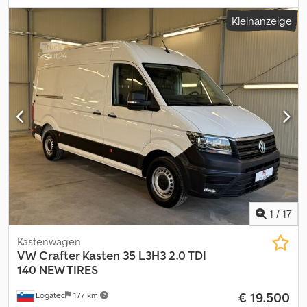
Stabilitätsprogramm (ESP), Klimaanlage, Zentralverriegelung
,
Kleinanzeige
Besichtigung nach telefonischer Vereinbarung. Chsdpszqxqmofx
Ap Eja
1
/
17
Kastenwagen
VW
Crafter Kasten 35 L3H3 2.0 TDI
140 NEW TIRES
€ 19.500
Logatec
177 km