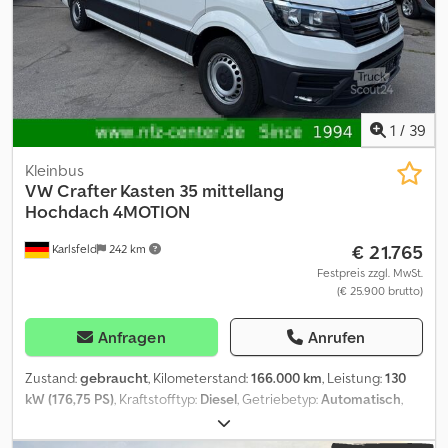
1
/
39
Kleinbus
VW
Crafter Kasten 35 mittellang
Hochdach 4MOTION
€ 21.765
Karlsfeld
242 km
Festpreis zzgl. MwSt.
(€ 25.900 brutto)
Anfragen
Anrufen
Zustand:
gebraucht
, Kilometerstand:
166.000 km
, Leistung:
130
kW (176,75 PS)
, Kraftstofftyp:
Diesel
, Getriebetyp:
Automatisch
,
Erstzulassung:
12/2019
, Emissionsklasse:
Euro6
, Farbe:
Weiß
,
Anzahl der Sitzplätze:
3
, Ausstattung:
ABS, Allradantrieb,