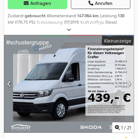
Anfragen
Anrufen
Zustand:
gebraucht
, Kilometerstand:
147.064 km
, Leistung:
130
kW (176,75 PS)
, Erstzulassung:
07/2019
, Kraftstofftyp:
Diesel
,
Kraftstoff:
Diesel
, Farbe:
Weiß
, Emissionsklasse:
Euro6
, Baujahr:
2019
, Ausstattung:
ABS, Airbag, Bordcomputer, Elektronisches
Kleinanzeige
Stabilitätsprogramm (ESP), Klimaanlage, Ladebordwand,
Traktionskontrolle, Wegfahrsperre, Zentralverriegelung
, ,, *
Weitere 1500 Fahrzeuge finden Sie auf unserer Homepage,
Leasing und Finanzierung auch ohne Anzahlung
möglich!\*Unsere Preise sind Barabholpreise d.h. Zusatzarbeiten
wie z.B. Nachrüstung einer AHK, zweiter Reifensatz, Kundendienst,
Garantie, Sorglospakete usw., werden zusätzlich
berechnet.\*Trotz größter Sorgfalt sind Inseratsfehler nicht
ausgeschlossen und deshalb ohne Gewähr! Eingabefehler,
Zwischenverkauf und Irrtum vorbehalten. Ausstattungs- und
Verbrauchsangaben basieren auf der Abfrage der VIN-Daten über
das DAT SilverDAT System. Die VIN-Angaben werden nicht
Bestandteil des Kaufvertrages.\*Unsere Neuwägen: Aufgrund
verschiedener Herstellervorgaben kann es sein, dass diese
1
/
21
bereits eine Tages –und Kurzzeitzulassung bekommen haben