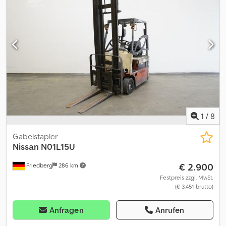
Sonstige
, Betriebsgewicht:
4.051 kg
, Hubkraft:
2.500 kg/m
,
Emissionsklasse:
keine
, Ausstattung:
Kabine, Seitenschieber
,
Autogas, keine Klimaanlage, Grundfarbe: rot Extras in der
Ausstattung Seitenschieber, Nutzlast(kg):2500 Aufbautyp: Nissan
2,5 t. Gas - Gabelstapler, Baujahr 2005, Betriebs-Std.:6.880 h, 4
Zylinder Benzin / Gasmotor mit 39 KW / 53 PS, Seitenschieber,
Vollkabine, Duplex - Mast, Hubhöhe 3.300 mm, Beleuchtung
Dsdpfx Aezrpldeiyock
1
/
8
Gabelstapler
Nissan
N01L15U
€ 2.900
Friedberg
286 km
Festpreis zzgl. MwSt.
(€ 3.451 brutto)
Anfragen
Anrufen