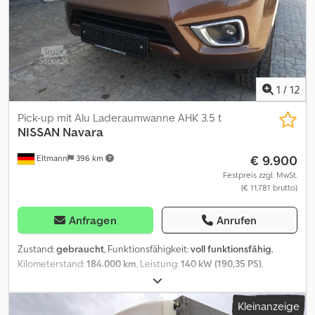
1
/
12
Pick-up mit Alu Laderaumwanne AHK 3.5 t
NISSAN
Navara
€ 9.900
Eltmann
396 km
Festpreis zzgl. MwSt.
(€ 11.781 brutto)
Anfragen
Anrufen
Zustand:
gebraucht
, Funktionsfähigkeit:
voll funktionsfähig
,
Kilometerstand:
184.000 km
, Leistung:
140 kW (190,35 PS)
,
Kraftstofftyp:
Diesel
, Getriebetyp:
mechanisch
, Achsen-
Konfiguration:
4x4
, Gesamtgewicht:
2.065 kg
, Leergewicht:
2.065
Kleinanzeige
kg
, Erstzulassung:
06/2018
, nächste Prüfung (TÜV):
12/2026
,