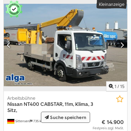
Kleinanzeige
1
/
15
Arbeitsbühne
Nissan
NT400 CABSTAR, 11m, Klima, 3
Sitz,
Suche speichern
€ 14.900
Sittensen
735 km
Festpreis zzgl. MwSt.