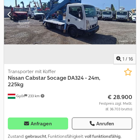
- Gesamtgewicht: 7490 kg * Nutzlast: 2915 kg - Radstand:
1660/1632 mm * Hubraum: 4462 ccm - Leistung: 135 * Alle
Angaben ohne Gewähr * Irrtum und Zwischenverkauf
Vorbehalten * Interne Nummer: 6
1
/
16
Transporter mit Koffer
Nissan
Cabstar Socage DA324 - 24m,
225kg
€ 28.900
Győr
233 km
Festpreis zzgl. MwSt.
(€ 36.703 brutto)
Anfragen
Anrufen
Zustand:
gebraucht
, Funktionsfähigkeit:
voll funktionsfähig
,