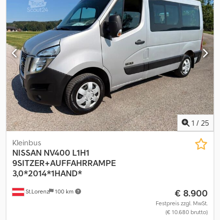
1
/
25
Kleinbus
NISSAN
NV400 L1H1
9SITZER+AUFFAHRRAMPE
3,0*2014*1HAND*
€ 8.900
St.Lorenz
100 km
Festpreis zzgl. MwSt.
(€ 10.680 brutto)