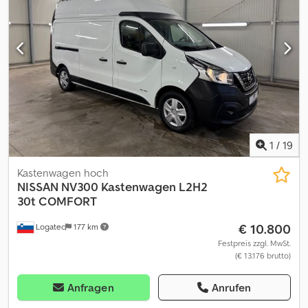
2018 + 8.884 Betriebsstunden + 46PS Diesel Motor + Meyer
endlos Drehgerät 360°, Typ 5-0122G-EU + Zinkenversteller, 55cm -
148cm (außen gemessen) + Gabellänge 120cm + Masthöhe:
230cm + Freihub - 160cm + Hubhöhe 470cm + Vollkabine mit
Heizung und Schiebefenstern Dsdpsznxh Tofx Aiyeck +
Beleuchtung + Kabinenschutzgitter + Mastschutzgitter +
Kommunalgerät aus 1. Hand Alle neu eingestellten Fahrzeuge per
Email erhalten – melden Sie sich bei unserem NEWSLETTER an!
Irrtümer und Schreibfehler möglich, Zwischenverkauf
vorbehalten!
1
/
19
Kastenwagen hoch
NISSAN
NV300 Kastenwagen L2H2
30t COMFORT
€ 10.800
Logatec
177 km
Festpreis zzgl. MwSt.
(€ 13.176 brutto)
Anfragen
Anrufen