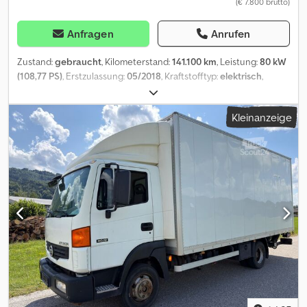
(€ 7.800 brutto)
Anfragen
Anrufen
Zustand:
gebraucht
, Kilometerstand:
141.100 km
, Leistung:
80 kW
(108,77 PS)
, Erstzulassung:
05/2018
, Kraftstofftyp:
elektrisch
,
Gesamtgewicht:
2.510 kg
, Farbe:
Weiß
, Getriebetyp:
Automatisch
,
Anzahl der Sitzplätze:
2
, Gesamtlänge:
4.560 mm
, Gesamtbreite:
Kleinanzeige
1.755 mm
, Gesamthöhe:
1.850 mm
, Ausstattung:
ABS,
Klimaanlage, Zentralverriegelung
, * NISSAN e-NV200 Elektro
KASTENWAGEN * FIN : VSKHAAME0U0600811 * EG - 1597 KG * NTZ
- 700 KG * GG - 2510 KG Dodpfezn Ex Eox Aiyjck * Interne NR : 74 *
Alle angaben ohne Gewähr * Tippfehler und Zwischenverkauf
vorbehalten * PREIS NETTO