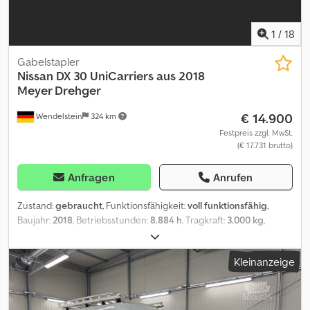
1
/
18
Gabelstapler
Nissan
DX 30 UniCarriers aus 2018
Meyer Drehger
€ 14.900
Wendelstein
324 km
Festpreis zzgl. MwSt.
(€ 17.731 brutto)
Anfragen
Anrufen
Zustand:
gebraucht
, Funktionsfähigkeit:
voll funktionsfähig
,
Baujahr:
2018
, Betriebsstunden:
8.884 h
, Tragkraft:
3.000 kg
,
Hubhöhe:
4.700 mm
, Freihub:
1.600 mm
, Kraftstofftyp:
Diesel
,
Masttyp:
Simplex
, Bauhöhe:
2.300 mm
, Leistung:
34 kW (46,23 PS)
,
Kleinanzeige
Getriebetyp:
Hydrostat
, Gabellänge:
1.200 mm
, Gesamthöhe:
2.300 mm
, Farbe:
Weiß
, Ausstattung:
Anhängerkupplung,
Beleuchtung, Frontschutzbügel, Kabine, Palettengabeln,
verstellbarer Ausleger
, Gabelstapler: + UniCarriers + 30 + Baujahr