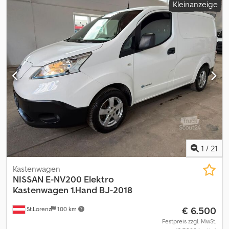
Kleinanzeige
1.755 mm
, Gesamthöhe:
1.850 mm
, Ausstattung:
ABS,
Klimaanlage, Zentralverriegelung
, * NISSAN e-NV200 Elektro
KASTENWAGEN * FIN : VSKHAAME0U0613928 * EG - 1597 KG *
NTZ - 700 KG * GG - 2510 KG * Interne NR : 74 * Alle angaben ohne
Gewähr Dcjdszn Ezajpfx Aiyek * Tippfehler und Zwischenverkauf
vorbehalten * PREIS NETTO
1
/
21
Kastenwagen
NISSAN
E-NV200 Elektro
Kastenwagen 1.Hand BJ-2018
€ 6.500
St.Lorenz
100 km
Festpreis zzgl. MwSt.