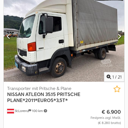
Emissionsklasse:
Euro6
, Farbe:
Braun
, Federung:
Sonstige
,
Reifengröße:
255/60 R18
, Anzahl der Sitzplätze:
5
, Anzahl der
Vorbesitzer:
2
, Baujahr:
2018
, Maschinen-/Fahrzeugnummer:
VSSKCTND23U0098078
, Ausstattung:
Airbag, Allradantrieb,
Allwetterreifen, Differentialsperre, LKW-Zulassung,
Navigationssystem, Rußfilter
, Gebrauchtwagen mit ca. 185.000
km 2,3 l Vierzyl. mit 140 kW Dcodpfozr H T Sjx Aiyok Bereifung 75 %
AHK - 3.500 kg Laderaumwanne aus Alu
1
/
21
Transporter mit Pritsche & Plane
NISSAN
ATLEON 35.15 PRITSCHE
PLANE*2011*EURO5*3,5T*
€ 6.900
St.Lorenz
100 km
Festpreis zzgl. MwSt.
(€ 8.280 brutto)