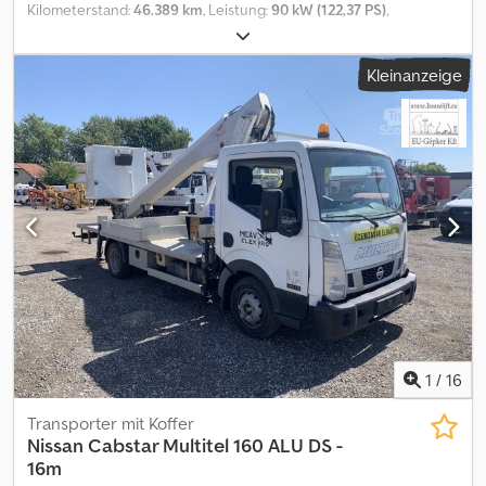
Kilometerstand:
46.389 km
, Leistung:
90 kW (122,37 PS)
,
Erstzulassung:
08/2016
, Kraftstofftyp:
Diesel
, Gesamtgewicht:
3.500 kg
, Achsen-Konfiguration:
4x2
, Farbe:
Weiß
, Getriebetyp:
Kleinanzeige
mechanisch
, Anzahl der Sitzplätze:
3
, Baujahr:
2016
,
Betriebsstunden:
5.003 h
, Ausstattung:
ABS, Servolenkung
,
Nissan Cabstar Socage DA324 – 24 m, 225 kg Arbeitshöhe: 24 m
Kilometerstand: 46.389 km Betriebsstunden: 5003 Baujahr:
2016/08 Emissionsklasse: EURO5B Leistung: 90 kW Hubraum (in
ccm): 2.488 Kraftstoff: Diesel Zulässiges Gesamtgewicht: 3500 kg
Hubkraft: 225 kg Anzahl der Sitzplätze: 3 Getriebe: Schaltgetriebe
Ausstattung: ABS, Servolenkung, Turbolader, vollhydraulischer
Betrieb von Boden und Korb aus, Stabilisierung Typ „A“, drehbarer
Korb, Motorstart und -stopp vom Korb aus Das Gerät befindet sich
in gutem Betriebszustand, Motor und Hydrauliksystem sind sehr
sauber und funktionieren einwandfrei. Der Preis ist ein NETTO-
Exportpreis. Wir sprechen folgende Sprachen: - Englisch
Dcsdozqr Nvopfx Aiyek - Deutsch - Ungarisch
1
/
16
Transporter mit Koffer
Nissan
Cabstar Multitel 160 ALU DS -
16m