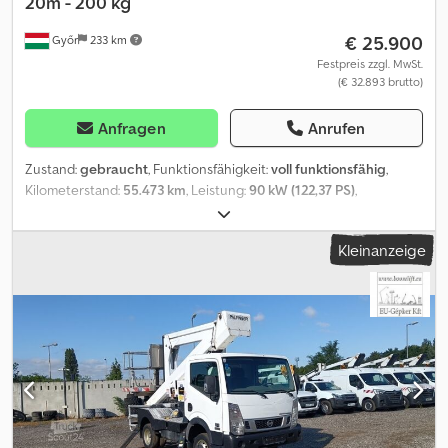
20m - 200 kg
€ 25.900
Győr
233 km
Festpreis zzgl. MwSt.
(€ 32.893 brutto)
Anfragen
Anrufen
Zustand:
gebraucht
, Funktionsfähigkeit:
voll funktionsfähig
,
Kilometerstand:
55.473 km
, Leistung:
90 kW (122,37 PS)
,
Erstzulassung:
05/2014
, Kraftstofftyp:
Diesel
, Gesamtgewicht:
3.500 kg
, Reifenzustand:
80 %
, Achsen-Konfiguration:
4x2
, Farbe:
Kleinanzeige
Weiß
, Getriebetyp:
mechanisch
, Emissionsklasse:
Euro5
, Anzahl
der Sitzplätze:
3
, Baujahr:
2014
, Betriebsstunden:
3.810 h
,
Ausstattung:
ABS, Servolenkung
, Nissan Cabstar Palfinger P200A
– 20 m – 200 kg Arbeitshöhe: 20 m Max. horizontale Reichweite: 7,5
m Dcedezn I Ntepfx Aiysk Kilometerstand: 55.473 km
Betriebsstunden: 3810 Datum der Erstzulassung: 2014/05
Emissionsklasse: EURO 5B Kraftstoff: Diesel Leistung: 90 kW
Hubraum (in ccm): 2488 Typ: Hydraulische Arbeitsbühne,
gebrauchtes Fahrzeug Zulässiges Gesamtgewicht: 3500 kg
Anzahl der Sitzplätze: 3 Getriebe: Schaltgetriebe Verfügbar: