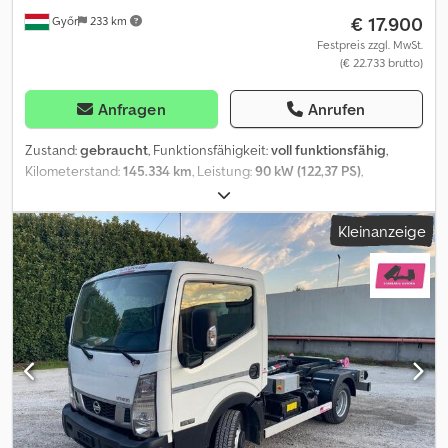
€ 17.900
Győr
233 km
Festpreis zzgl. MwSt.
(€ 22.733 brutto)
Anfragen
Anrufen
Zustand:
gebraucht
, Funktionsfähigkeit:
voll funktionsfähig
,
Kilometerstand:
145.334 km
, Leistung:
90 kW (122,37 PS)
,
Erstzulassung:
04/2014
, Kraftstofftyp:
Diesel
, Gesamtgewicht:
3.500 kg
, Achsen-Konfiguration:
4x2
, Farbe:
Weiß
, Getriebetyp:
Kleinanzeige
mechanisch
, Anzahl der Sitzplätze:
3
, Baujahr:
2014
,
Betriebsstunden:
4.157 h
, Ausstattung:
ABS, Servolenkung
, Nissan
Cabstar Multitel 160 ALU DS - 16 m Arbeitshöhe: 16 m
Kilometerstand: 145.334 km Betriebsstunden: 4157 Baujahr: 2014/04
Emissionsklasse: EURO 5 Hubkraft: 200 kg Leistung: 90 kW
Hubraum (in ccm): 2488 Typ: Hydraulische Arbeitsbühne,
Gebrauchtfahrzeug Kraftstoff: Diesel Zulässiges Gesamtgewicht:
3500 kg Anzahl der Sitzplätze: 3 Getriebe: Schaltgetriebe
Vorhanden: Auf Lager Ausstattung: ABS, Servolenkung, Turbolader
• Proportionale elektrohydraulische Steuerung von beiden
Bedienständen aus. • Reichweite proportional zur Last in der