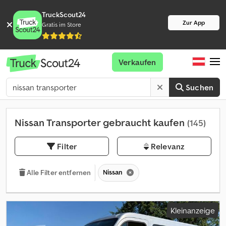
TruckScout24
Zur App
Gratis im Store
Verkaufen
Suchen
Nissan Transporter gebraucht kaufen
(145)
Filter
Relevanz
Nissan
Alle Filter entfernen
Kleinanzeige