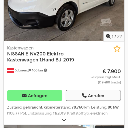
1
/
22
Kastenwagen
NISSAN
E-NV200 Elektro
Kastenwagen 1.Hand BJ-2019
€ 7.900
St.Lorenz
100 km
Festpreis zzgl. MwSt.
(€ 9.480 brutto)
Anfragen
Anrufen
Zustand:
gebraucht
, Kilometerstand:
78.760 km
, Leistung:
80 kW
(108,77 PS)
, Erstzulassung:
11/2019
, Kraftstofftyp:
elektrisch
,
Gesamtgewicht:
2.510 kg
, Farbe:
Weiß
, Getriebetyp:
Automatisch
,
Anzahl der Sitzplätze:
2
, Gesamtlänge:
4.560 mm
, Gesamtbreite: