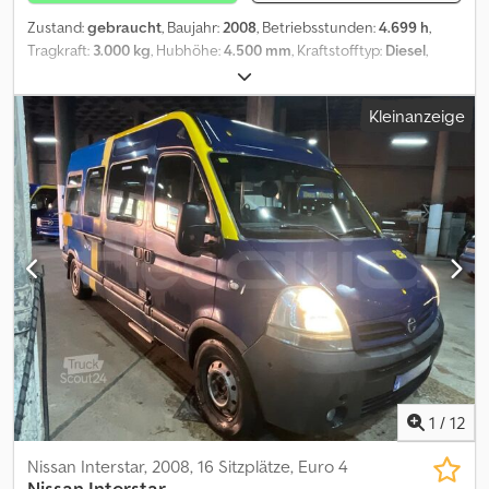
Zustand:
gebraucht
, Baujahr:
2008
, Betriebsstunden:
4.699 h
,
Tragkraft:
3.000 kg
, Hubhöhe:
4.500 mm
, Kraftstofftyp:
Diesel
,
Bauhöhe:
2.900 mm
, Reifenzustand:
60 %
, Leergewicht:
4.730 kg
,
Farbe:
Sonstige
, Anbaugeräte: Seitenschieber,
Kleinanzeige
Zinkenverstellgerät, Sonderausstattung: 3. Ventil, 4. Ventil, STVZO,
Vollkabine, CE Zertifikat, Innenspiegel, Rundumleuchte,
Scheibenwischer, Einpedal, Beschreibung: Werkstattgeprüft mit
UVV-Abnahme Dsdpfxoztf D Es Aiyeck
1
/
12
Nissan Interstar, 2008, 16 Sitzplätze, Euro 4
Nissan
Interstar