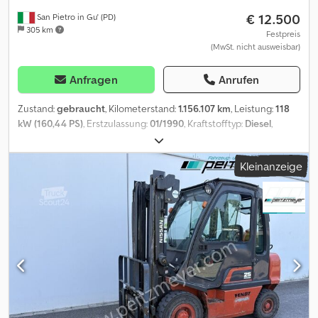
€ 12.500
San Pietro in Gu' (PD)
305 km
Festpreis
(MwSt. nicht ausweisbar)
Anfragen
Anrufen
Zustand:
gebraucht
, Kilometerstand:
1.156.107 km
, Leistung:
118
kW (160,44 PS)
, Erstzulassung:
01/1990
, Kraftstofftyp:
Diesel
,
Achsen-Konfiguration:
2 Achsen
, Farbe:
Weiß
, Getriebetyp:
mechanisch
, Emissionsklasse:
Euro2
, Baujahr:
1990
, TITEL: NISSAN
Kleinanzeige
130/115 ABROLLKIPPER VORDERACHSABBLATTUNG UND
HINTERACHSABBLATTUNG REF: 24C42 BAUJAHR: 1990 LEISTUNG:
160 PS HUBRAUM: 6.925 cm³ EURO-NORM: 2 KM-STAND: 1.156.107
GETRIEBE: manuell DIFFERENTIALSPERRE: ja RETARDER/INTARDER:
nein ACHSEN: 2 RADSTAND: 3.600 mm ZUGMASCHINE: nein
HERKUNFT: Italien FAHRERHAUS: kurz und niedrig SITZPLÄTZE: 2
NUTZLAST: 5.950 kg - ZUGMASCHINE: 11.500 kg Gesamtgewicht -
ZUGMASCHINE + ANHÄNGER: AUFBAUART: Abrollkipper MODELL
ABROLLKIPPER: BOB 8 Tonnen AUSSCHUB: ja SCHWENKARM: nein
ROLLEN: versenkbar ADR: nein AUFBAULÄNGE VON: 3,20 m + 0,20
m Dcsdpovq S Hxefx Aiyjk BIS: 4,60 m + 0,20 m GESAMTLÄNGE: