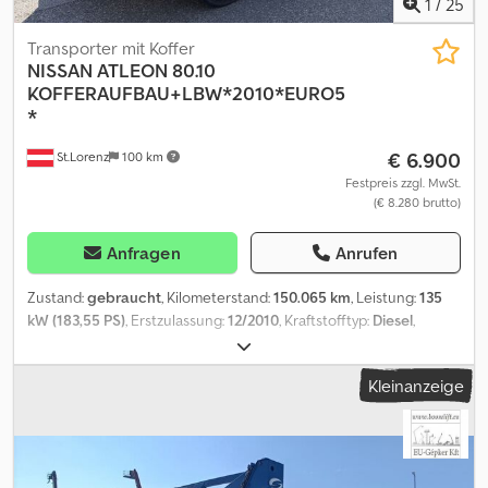
1
/
25
Transporter mit Koffer
NISSAN
ATLEON 80.10
KOFFERAUFBAU+LBW*2010*EURO5
*
€ 6.900
St.Lorenz
100 km
Festpreis zzgl. MwSt.
(€ 8.280 brutto)
Anfragen
Anrufen
Zustand:
gebraucht
, Kilometerstand:
150.065 km
, Leistung:
135
kW (183,55 PS)
, Erstzulassung:
12/2010
, Kraftstofftyp:
Diesel
,
Gesamtgewicht:
7.490 kg
, nächste Prüfung (TÜV):
12/2025
, Farbe:
Weiß
, Getriebetyp:
mechanisch
, Emissionsklasse:
Euro5
, Anzahl
Kleinanzeige
der Sitzplätze:
3
, Baujahr:
2010
, Ausstattung:
ABS, Klimaanlage,
Ladebordwand
, * Nissan Atleon 80.19
Kofferaufbau+Ladebordwand Djdpfxezn Exrs Aiysck * Euro 6 *
Koffer Innenlänge: 5,65 m * Koffer Innenbreite: 2,07 m * Koffer
Innenhöhe: 2,28 (Eingang) 2,38 m (Innen) * Eigengewicht: 4500 kg