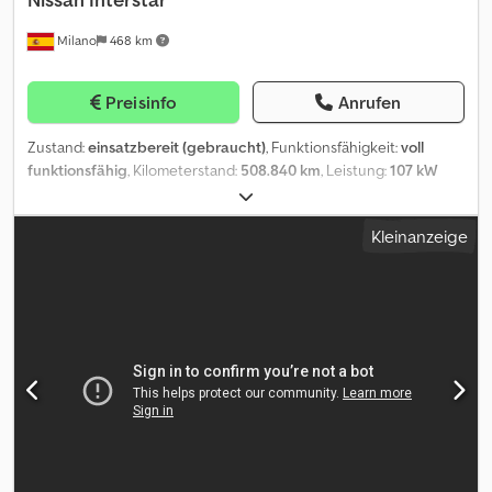
Milano
468 km
Preisinfo
Anrufen
Zustand:
einsatzbereit (gebraucht)
, Funktionsfähigkeit:
voll
funktionsfähig
, Kilometerstand:
508.840 km
, Leistung:
107 kW
(145,48 PS)
, Kraftstofftyp:
Diesel
, Getriebetyp:
mechanisch
,
Achsen-Konfiguration:
2 Achsen
, Erstzulassung:
03/2008
, nächste
Kleinanzeige
Prüfung (TÜV):
10/2026
, Emissionsklasse:
Euro4
, Reifengröße:
225/65 R16C
, Anzahl der Sitzplätze:
13
, Ausstattung:
ABS,
Klimaanlage, Traktionskontrolle
, Kleinbus - Nissan Interstar
Technische Daten: - Erstzulassung: 2008 - km: 508.840 -
Sitzplätze: 16 - Euro: Euro 4 - Kraftstoff: Diesel - Getriebe:
Schaltgetriebe - Leistung: 107 kW (145 CV/HP) - Länge: 5.90 m -
Achsen: 2 - Motor: Renault D/G9U - Hauptuntersuchung gültig bis:
2026-10-21 Ausstattung: - Klimaanlage - ABS Dcjdpfxjzrkvqo Aiyek -
ASR - Sicherheitsgurte - CD-Player Verkauft von Fleequid, dem
europäischen Marktplatz für gebrauchte Busse.