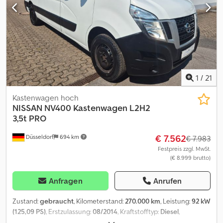
1
/
21
Kastenwagen hoch
NISSAN
NV400 Kastenwagen L2H2
3,5t PRO
€ 7.562
Düsseldorf
694 km
€ 7.983
Festpreis zzgl. MwSt.
(€ 8.999 brutto)
Anfragen
Anrufen
Zustand:
gebraucht
, Kilometerstand:
270.000 km
, Leistung:
92 kW
(125,09 PS)
, Erstzulassung:
08/2014
, Kraftstofftyp:
Diesel
,
Gesamtgewicht:
3.500 kg
, nächste Prüfung (TÜV):
09/2026
, Farbe: