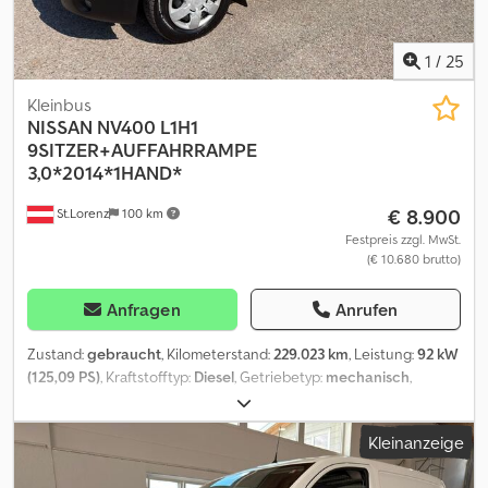
1
/
25
Kleinbus
NISSAN
NV400 L1H1
9SITZER+AUFFAHRRAMPE
3,0*2014*1HAND*
€ 8.900
St.Lorenz
100 km
Festpreis zzgl. MwSt.
(€ 10.680 brutto)
Anfragen
Anrufen
Zustand:
gebraucht
, Kilometerstand:
229.023 km
, Leistung:
92 kW
(125,09 PS)
, Kraftstofftyp:
Diesel
, Getriebetyp:
mechanisch
,
Erstzulassung:
07/2014
, nächste Prüfung (TÜV):
07/2026
,
Emissionsklasse:
Euro5
, Farbe:
Grau
, Anzahl der Sitzplätze:
9
,
Kleinanzeige
Ausstattung:
ABS, Elektronisches Stabilitätsprogramm (ESP),
Klimaanlage, Rußfilter, Wegfahrsperre, Zentralverriegelung
, *