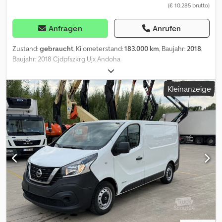
(€ 10.285 brutto)
* + * Inzahlungnahme und Finanzierung möglich. * Eingabefehler
sind nicht ausgeschlossen. * Bitte überprüfen Sie die
Ausstattung am Fahrzeug.Irrtum + Eingabefehler +
Anfragen
Anrufen
Zwischenverkauf vorbehalten
Zustand:
gebraucht
, Kilometerstand:
183.000 km
, Baujahr:
2018
,
Baujahr: 2018 Cjdpfszkrg Ujx Andoha
Kleinanzeige