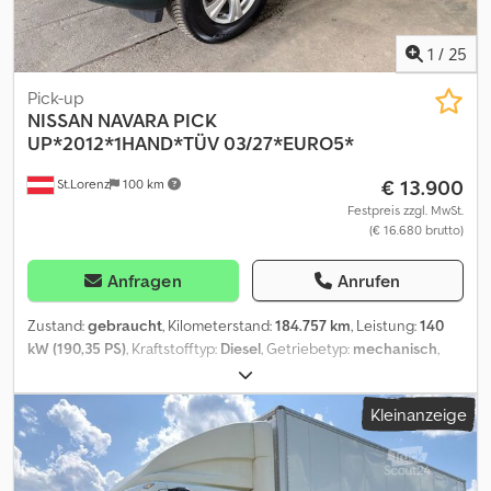
1
/
25
Pick-up
NISSAN
NAVARA PICK
UP*2012*1HAND*TÜV 03/27*EURO5*
€ 13.900
St.Lorenz
100 km
Festpreis zzgl. MwSt.
(€ 16.680 brutto)
Anfragen
Anrufen
Zustand:
gebraucht
, Kilometerstand:
184.757 km
, Leistung:
140
kW (190,35 PS)
, Kraftstofftyp:
Diesel
, Getriebetyp:
mechanisch
,
Erstzulassung:
03/2012
, nächste Prüfung (TÜV):
03/2027
,
Emissionsklasse:
Euro3
, Farbe:
Grün
, Anzahl der Sitzplätze:
5
,
Kleinanzeige
Ausstattung:
ABS, Klimaanlage
, * Nissan Navara Pick UP - LKW
Zugelassen! * Euro 5 * 1. Besitz Österreichisches Fahrzeug *
Servicegepflegt mit Scheckheft * TÜV-Pickerl gültig bis 03/2027
* Eigengewicht: 2085 kg - Gesamtgewicht: 3210 kg * Nutzlast: 996