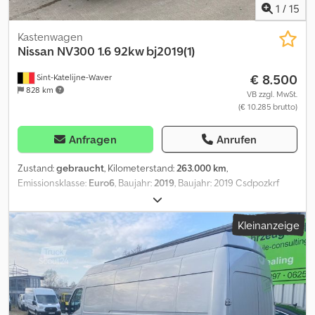
1
/
15
Kastenwagen
Nissan
NV300 1.6 92kw bj2019(1)
€ 8.500
Sint-Katelijne-Waver
828 km
VB zzgl. MwSt.
(€ 10.285 brutto)
Anfragen
Anrufen
Zustand:
gebraucht
, Kilometerstand:
263.000 km
,
Emissionsklasse:
Euro6
, Baujahr:
2019
, Baujahr: 2019 Csdpozkrf
Refx Andoha
Kleinanzeige