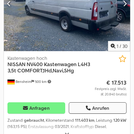
1
/
30
Kastenwagen hoch
NISSAN
NV400 Kastenwagen L4H3
3,5t COMFORT,1Hd,Navi,SHg
€ 17.513
Bensheim
500 km
Festpreis zzgl. MwSt.
(€ 20.840 brutto)
Anfragen
Anrufen
Zustand:
gebraucht
, Kilometerstand:
111.403 km
, Leistung:
120 kW
(163,15 PS)
, Erstzulassung:
03/2021
, Kraftstofftyp:
Diesel
,
Gesamtgewicht:
3.500 kg
, Farbe:
Grau
, Getriebetyp:
mechanisch
,