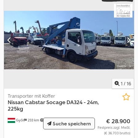
1
/
16
Transporter mit Koffer
Nissan
Cabstar Socage DA324 - 24m,
225kg
€ 28.900
Győr
233 km
Suche speichern
Festpreis zzgl. MwSt.
(€ 36.703 brutto)