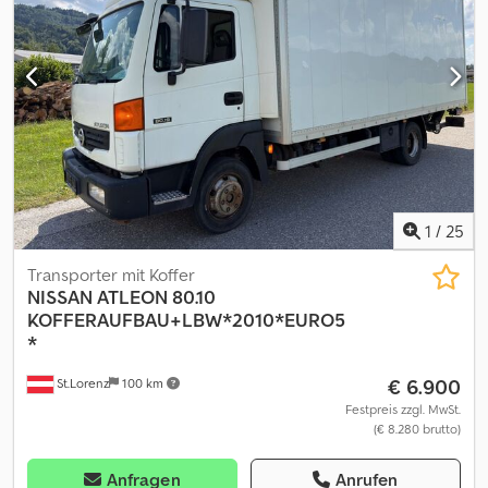
kg - Radstand: 3200 mm Cjdpfxjzn Ezme Andsha * Hubraum: 2488
ccm - Leistung: 140 kW * Alle Angaben ohne Gewähr * Irrtum und
Zwischenverkauf Vorbehalten * Interne Nummer: 46
1
/
25
Transporter mit Koffer
NISSAN
ATLEON 80.10
KOFFERAUFBAU+LBW*2010*EURO5
*
€ 6.900
St.Lorenz
100 km
Festpreis zzgl. MwSt.
(€ 8.280 brutto)
Anfragen
Anrufen