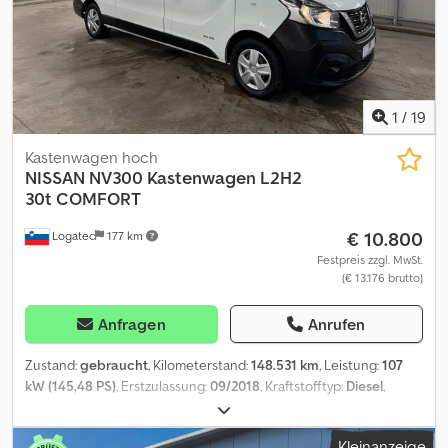
1
/
19
Kastenwagen hoch
NISSAN
NV300 Kastenwagen L2H2
30t COMFORT
€ 10.800
Logatec
177 km
Festpreis zzgl. MwSt.
(€ 13.176 brutto)
Anfragen
Anrufen
Zustand:
gebraucht
, Kilometerstand:
148.531 km
, Leistung:
107
kW (145,48 PS)
, Erstzulassung:
09/2018
, Kraftstofftyp:
Diesel
,
Gesamtgewicht:
3.070 kg
, Getriebetyp:
mechanisch
,
Laderaumvolumen:
9 m³
, Laderaumlänge:
2.950 mm
,
Kleinanzeige