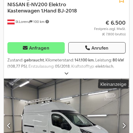
NISSAN
E-NV200 Elektro
Kastenwagen 1.Hand BJ-2018
€ 6.500
St.Lorenz
100 km
Festpreis zzgl. MwSt.
(€ 7.800 brutto)
Anfragen
Anrufen
Zustand:
gebraucht
, Kilometerstand:
141.100 km
, Leistung:
80 kW
(108,77 PS)
, Erstzulassung:
05/2018
, Kraftstofftyp:
elektrisch
,
Gesamtgewicht:
2.510 kg
, Farbe:
Weiß
, Getriebetyp:
Automatisch
,
Anzahl der Sitzplätze:
2
, Gesamtlänge:
4.560 mm
, Gesamtbreite:
Kleinanzeige
1.755 mm
, Gesamthöhe:
1.850 mm
, Ausstattung:
ABS,
Klimaanlage, Zentralverriegelung
, * NISSAN e-NV200 Elektro
KASTENWAGEN * FIN : VSKHAAME0U0600811 * EG - 1597 KG * NTZ
- 700 KG * GG - 2510 KG * Interne NR : 74 * Alle angaben ohne
Gewähr Chjdpfx Aezn Ex Esndsa * Tippfehler und
Zwischenverkauf vorbehalten * PREIS NETTO