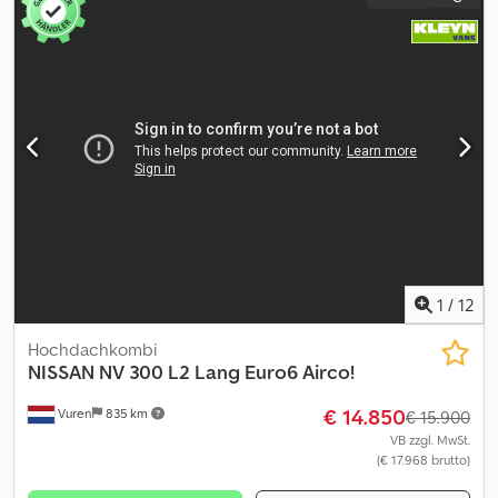
1
/
12
Hochdachkombi
NISSAN
NV 300 L2 Lang Euro6 Airco!
€ 14.850
Vuren
835 km
€ 15.900
VB zzgl. MwSt.
(€ 17.968 brutto)