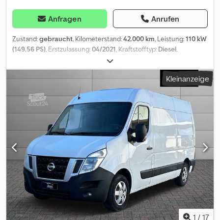
Anfragen
Anrufen
Zustand:
gebraucht
, Kilometerstand:
42.000 km
, Leistung:
110 kW
(149,56 PS)
, Erstzulassung:
04/2021
, Kraftstofftyp:
Diesel
,
Gesamtgewicht:
3.500 kg
, nächste Prüfung (TÜV):
08/2027
, Farbe:
Grau
, Getriebetyp:
mechanisch
, Emissionsklasse:
Euro6
, Anzahl
Kleinanzeige
der Sitzplätze:
3
, Laderaumlänge:
3.400 mm
, Laderaumbreite:
2.100 mm
, Laderaumhöhe:
2.000 mm
, Baujahr:
2021
, Ausstattung:
ABS, Elektronisches Stabilitätsprogramm (ESP), Klimaanlage,
Rußfilter, Zentralverriegelung
, Sonderausstattung: Metallic-
Lackierung, Türen öffnen bis Seitenwand, Verzurrschinen im
Boden, Induktives Laden, Klima, 3-Sitzer, Ablageschale
Dachhimmel, Trittbrett, Kamera, Be- und Entlüftung Laderaum
Weitere Ausstattung: Ablagefach mit Fußraumbeleuchtung,
Ablagegalerie, Airbag Fahrerseite, Audiobedienung am Lenkrad,
Audiosystem: Radio mit CD-Player mit Bluetooth, Außenspiegel
elektr. verstell- und heizbar, Bordcomputer, Brillenhalter im
Dachhimmel integriert, Design- und Ausstattungslinie COMFORT,
Drehzahlmesser, Einparkhilfe hinten, Elektr. Bremskraftverteilung
(EBD), Fahrassistenz-Paket plus, Fahrassistenz-System:
1
/
17