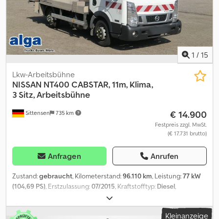
Objekt ein Finanzierungs- oder Leasingangebot. Bitte sprechen
Sie uns an!
1
/
15
Lkw-Arbeitsbühne
NISSAN
NT400 CABSTAR, 11m, Klima,
3 Sitz, Arbeitsbühne
€ 14.900
Sittensen
735 km
Festpreis zzgl. MwSt.
(€ 17.731 brutto)
Anfragen
Anrufen
Zustand:
gebraucht
, Kilometerstand:
96.110 km
, Leistung:
77 kW
(104,69 PS)
, Erstzulassung:
07/2015
, Kraftstofftyp:
Diesel
,
Gesamtgewicht:
3.200 kg
, Farbe:
Weiß
, Getriebetyp:
mechanisch
,
Emissionsklasse:
Euro3
, Anzahl der Sitzplätze:
3
, Gesamtlänge:
550
Kleinanzeige
mm
, Gesamtbreite:
1.800 mm
, Gesamthöhe:
2.700 mm
,