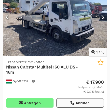
2016/08 Cedpfx Agjzqr Nvolsha Emissionsklasse: EURO5B
Leistung: 90 kW Hubraum (in ccm): 2.488 Kraftstoff: Diesel
Zulässiges Gesamtgewicht: 3500 kg Hubkraft: 225 kg Anzahl der
Sitzplätze: 3 Getriebe: Schaltgetriebe Ausstattung: ABS,
Servolenkung, Turbolader, vollhydraulischer Betrieb von Boden
und Korb aus, Stabilisierung Typ „A“, drehbarer Korb, Motorstart
und -stopp vom Korb aus Das Gerät befindet sich in gutem
Betriebszustand, Motor und Hydrauliksystem sind sehr sauber
und funktionieren einwandfrei. Der Preis ist ein NETTO-
Exportpreis. Wir sprechen folgende Sprachen: - Englisch -
1
/
16
Deutsch - Ungarisch
Transporter mit Koffer
Nissan
Cabstar Multitel 160 ALU DS -
16m
€ 17.900
Győr
233 km
Festpreis zzgl. MwSt.
(€ 22.733 brutto)
Anfragen
Anrufen