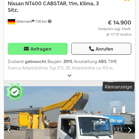
Nissan
NT400 CABSTAR, 11m, Klima, 3
Sitz,
€ 14.900
Sittensen
735 km
Festpreis zzgl. MwSt.
(€ 17.731 brutto)
Anfragen
Anrufen
Zustand:
gebraucht
, Baujahr:
2015
, Ausstattung:
ABS
, TIME
France Arbeitsbühne, Typ: ETL 30, Arbeitshöhe ca. 11.0 m,
Tragfähigkeit ca. 120 kg, Staukästen, ABS, ESP, Klimaanlage, elektr.
Fensterheber Fahrer- u. Beifahrertür, Mittelsitz mit
Kleinanzeige
Sicherheitsgurt, Nissan Achse(n), Scheibenbremsanlage,
Blattfederung, Fahrzeug kann mit Werbung beklebt und/oder
beschriftet sein SI83895 Cedpfx Aezp Tfpogljha Unser Angebot
ist generell ohne neue TÜV-Abnahme. Falls neue TÜV-Abnahme
erwünscht, unterbreiten wir Ihnen gerne ein Angebot unserer
Partnerwerkstätten! Fahrzeug kann mit Werbung beklebt
und/oder beschriftet sein. Es gelten unsere allgemeinen Liefer-
und Zahlungsbedingungen. Gerne erstellen wir Ihnen für dieses