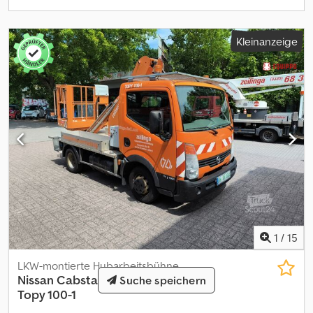
Kleinanzeige
1
/
15
LKW-montierte Hubarbeitsbühne
Nissan
Cabstar France Elevateur
Suche speichern
Topy 100-1