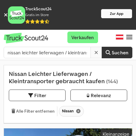
TruckScout24
Zur App
Gratis im Store
Verkaufen
Suchen
Nissan Leichter Lieferwagen /
Kleintransporter gebraucht kaufen
(144)
Filter
Relevanz
Nissan
Alle Filter entfernen
Kleinanzeige