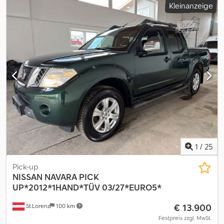
Kleinanzeige
1.755 mm
, Gesamthöhe:
1.850 mm
, Ausstattung:
ABS,
Klimaanlage, Zentralverriegelung
, * NISSAN e-NV200 Elektro
KASTENWAGEN * FIN : VSKHAAME0U0613928 * EG - 1597 KG *
NTZ - 700 KG * GG - 2510 KG * Interne NR : 74 * Alle angaben ohne
Gewähr * Tippfehler und Zwischenverkauf vorbehalten
Chedpfxszn Ezao Aglsa * PREIS NETTO
1
/
25
Pick-up
NISSAN
NAVARA PICK
UP*2012*1HAND*TÜV 03/27*EURO5*
€ 13.900
St.Lorenz
100 km
Festpreis zzgl. MwSt.