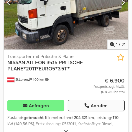
km 2,3 l Vierzyl. mit 140 kW Bereifung 75 % Chjdpfxjzr H T Ss Aglsa
AHK - 3.500 kg Laderaumwanne aus Alu
1
/
21
Transporter mit Pritsche & Plane
NISSAN
ATLEON 35.15 PRITSCHE
PLANE*2011*EURO5*3,5T*
€ 6.900
St.Lorenz
100 km
Festpreis zzgl. MwSt.
(€ 8.280 brutto)
Anfragen
Anrufen
Zustand:
gebraucht
, Kilometerstand:
204.321 km
, Leistung:
110
kW (149,56 PS)
, Erstzulassung:
05/2011
, Kraftstofftyp:
Diesel
,
Gesamtgewicht:
3.500 kg
, nächste Prüfung (TÜV):
05/2026
, Farbe: