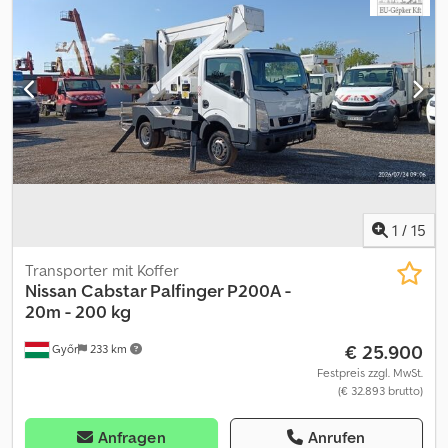
Gesamtlänge:
8.005 mm
, Gesamtbreite:
2.400 mm
, Baujahr:
1994
,
Ausstattung:
Ladebordwand, Tachograph, elektrische
Fensterheberregelung
, Fahrzeug mit Hubdach und
hydraulischer Ladebordwand in gutem Zustand Chedpfx Asydm
Egsglea
1
/
15
Transporter mit Koffer
Nissan
Cabstar Palfinger P200A -
20m - 200 kg
€ 25.900
Győr
233 km
Festpreis zzgl. MwSt.
(€ 32.893 brutto)
Anfragen
Anrufen