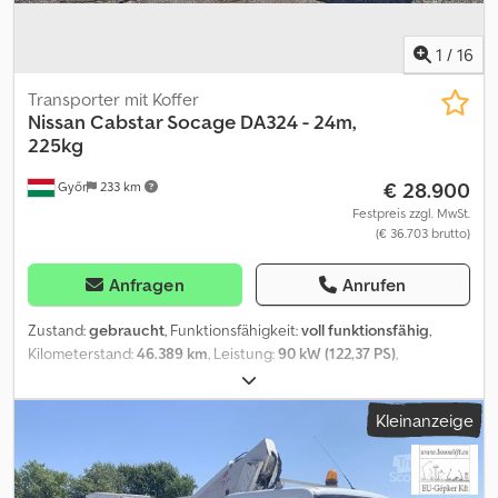
1
/
16
Transporter mit Koffer
Nissan
Cabstar Socage DA324 - 24m,
225kg
€ 28.900
Győr
233 km
Festpreis zzgl. MwSt.
(€ 36.703 brutto)
Anfragen
Anrufen
Zustand:
gebraucht
, Funktionsfähigkeit:
voll funktionsfähig
,
Kilometerstand:
46.389 km
, Leistung:
90 kW (122,37 PS)
,
Erstzulassung:
08/2016
, Kraftstofftyp:
Diesel
, Gesamtgewicht:
3.500 kg
, Achsen-Konfiguration:
4x2
, Farbe:
Weiß
, Getriebetyp:
Kleinanzeige
mechanisch
, Anzahl der Sitzplätze:
3
, Baujahr:
2016
,
Betriebsstunden:
5.003 h
, Ausstattung:
ABS, Servolenkung
,
Nissan Cabstar Socage DA324 – 24 m, 225 kg Arbeitshöhe: 24 m
Kilometerstand: 46.389 km Betriebsstunden: 5003 Baujahr: