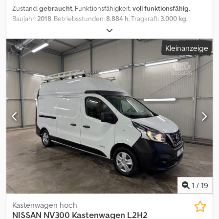
Zustand:
gebraucht
, Funktionsfähigkeit:
voll funktionsfähig
,
Baujahr:
2018
, Betriebsstunden:
8.884 h
, Tragkraft:
3.000 kg
,
Hubhöhe:
4.700 mm
, Freihub:
1.600 mm
, Kraftstofftyp:
Diesel
,
Masttyp:
Simplex
, Bauhöhe:
2.300 mm
, Leistung:
34 kW (46,23 PS)
,
Kleinanzeige
Getriebetyp:
Hydrostat
, Gabellänge:
1.200 mm
, Gesamthöhe:
2.300 mm
, Farbe:
Weiß
, Ausstattung:
Anhängerkupplung,
Beleuchtung, Frontschutzbügel, Kabine, Palettengabeln,
verstellbarer Ausleger
, Gabelstapler: + UniCarriers + 30 + Baujahr
2018 + 8.884 Betriebsstunden + 46PS Diesel Motor + Meyer
endlos Drehgerät 360°, Typ 5-0122G-EU + Zinkenversteller, 55cm -
148cm (außen gemessen) + Gabellänge 120cm + Masthöhe:
230cm + Freihub - 160cm + Hubhöhe 470cm + Vollkabine mit
Heizung und Schiebefenstern Chodpfoznxh Tex Aglsa +
Beleuchtung + Kabinenschutzgitter + Mastschutzgitter +
Kommunalgerät aus 1. Hand Alle neu eingestellten Fahrzeuge per
Email erhalten – melden Sie sich bei unserem NEWSLETTER an!
Irrtümer und Schreibfehler möglich, Zwischenverkauf
vorbehalten!
1
/
19
Kastenwagen hoch
NISSAN
NV300 Kastenwagen L2H2