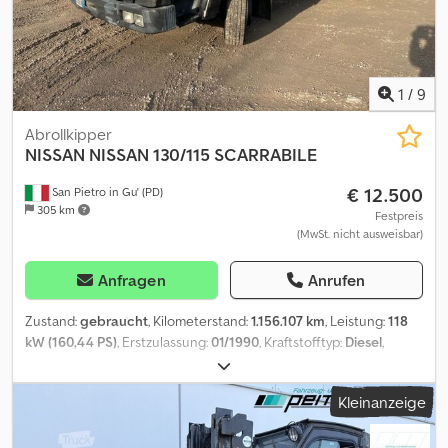
wir bei allen Fahrzeugen einen kleinen Service durch: - Motoröl
und Ölfilter, Luftfilter, Innenraumfilter; - alle Fahrzeuge werden
einer gründlichen Inspektion unterzogen. Exportkennzeichen
und Zulassungspapiere können vor der Fahrzeugabholung
bereitgestellt werden. Möchten Sie eine Live-Video-
1
/
9
Präsentation? Kein Problem, rufen Sie uns an.
Abrollkipper
NISSAN
NISSAN 130/115 SCARRABILE
€ 12.500
San Pietro in Gu' (PD)
305 km
Festpreis
(MwSt. nicht ausweisbar)
Anfragen
Anrufen
Zustand:
gebraucht
, Kilometerstand:
1.156.107 km
, Leistung:
118
kW (160,44 PS)
, Erstzulassung:
01/1990
, Kraftstofftyp:
Diesel
,
Achsen-Konfiguration:
2 Achsen
, Farbe:
Weiß
, Getriebetyp:
mechanisch
, Emissionsklasse:
Euro2
, Baujahr:
1990
, TITEL: NISSAN
Kleinanzeige
130/115 ABROLLKIPPER VORDERACHSABBLATTUNG UND
HINTERACHSABBLATTUNG REF: 24C42 BAUJAHR: 1990 LEISTUNG:
160 PS HUBRAUM: 6.925 cm³ EURO-NORM: 2 KM-STAND: 1.156.107