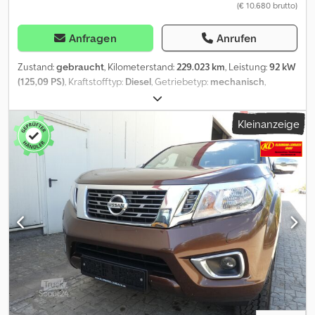
(€ 10.680 brutto)
Anfragen
Anrufen
Zustand:
gebraucht
, Kilometerstand:
229.023 km
, Leistung:
92 kW
(125,09 PS)
, Kraftstofftyp:
Diesel
, Getriebetyp:
mechanisch
,
Erstzulassung:
07/2014
, nächste Prüfung (TÜV):
07/2026
,
Emissionsklasse:
Euro5
, Farbe:
Grau
, Anzahl der Sitzplätze:
9
,
Kleinanzeige
Ausstattung:
ABS, Elektronisches Stabilitätsprogramm (ESP),
Klimaanlage, Rußfilter, Wegfahrsperre, Zentralverriegelung
, *
Nissan NV400 Kombi 9 Sitzer mit Auffahrrampe
(Behindertengerecht) * 1. Besitz Österreichisches Fahrzeug
Cjdpfx Aszrklxogleha * Euro 5b * Eigengewicht: 2113 kg -
Gesamtgewicht: 2980 kg * Anhängelast: 2500 kg - Radstand: 3182
mm * Alle Angaben ohne Gewähr * Irrtum und Zwischenverkauf
Vorbehalten * Intern Nummer: 71 Sonderausstattung: Cool &
Sound-Paket, Audiosystem: Radio mit CD-Player mit Bluetooth,
Freisprecheinrichtung Bluetooth, Handschuhfach mit
Kühlfunktion, Metallic-Lackierung Weitere Ausstattung:
Ablagegalerie, Airbag Beifahrerseite, Airbag Fahrerseite,
Außenspiegel elektr. verstell- und heizbar, Drehzahlmesser,