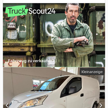
Weiß
, Getriebetyp:
mechanisch
, Emissionsklasse:
Euro5
, Anzahl
der Sitzplätze:
3
, Baujahr:
2011
, Ausstattung:
ABS, Klimaanlage
, *
Nissan Atleon 35.15 Pritsche Plane * Euro 5 * Pritsche Innenlänge:
4,35 m * Pritsche Innenbreite: 2,20 m * Pritsche Innenhöhe: 2,30 m
* Eigengewicht: 2670 kg - Gesamtgewicht: 3500 kg * Nutzlast: 755
kg - Radstand: 3200 mm Chjdpjzp Ttajfx Aglea * Hubraum: 2953
ccm - Leistung: 110 kW * Alle Angaben ohne Gewähr * Irrtum und
Zwischenverkauf Vorbehalten * Interne Numer: 123
Fahrzeug zu verkaufen?
Inserat erstellen
Kleinanzeige