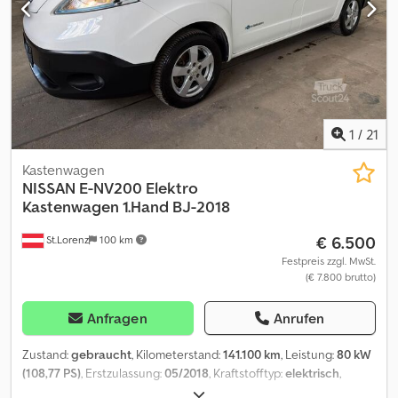
1
/
21
Kastenwagen
NISSAN
E-NV200 Elektro
Kastenwagen 1.Hand BJ-2018
€ 6.500
St.Lorenz
100 km
Festpreis zzgl. MwSt.
(€ 7.800 brutto)
Anfragen
Anrufen
Zustand:
gebraucht
, Kilometerstand:
141.100 km
, Leistung:
80 kW
(108,77 PS)
, Erstzulassung:
05/2018
, Kraftstofftyp:
elektrisch
,
Gesamtgewicht:
2.510 kg
, Farbe:
Weiß
, Getriebetyp:
Automatisch
,