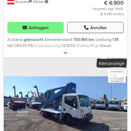
€ 6.900
St.Lorenz
100 km
Festpreis zzgl. MwSt.
(€ 8.280 brutto)
Anfragen
Anrufen
Zustand:
gebraucht
, Kilometerstand:
150.065 km
, Leistung:
135
kW (183,55 PS)
, Erstzulassung:
12/2010
, Kraftstofftyp:
Diesel
,
Gesamtgewicht:
7.490 kg
, nächste Prüfung (TÜV):
12/2025
, Farbe:
Weiß
, Getriebetyp:
mechanisch
, Emissionsklasse:
Euro5
, Anzahl
Kleinanzeige
der Sitzplätze:
3
, Baujahr:
2010
, Ausstattung:
ABS, Klimaanlage,
Ladebordwand
, * Nissan Atleon 80.19
Kofferaufbau+Ladebordwand * Euro 6 * Koffer Innenlänge: 5,65 m
* Koffer Innenbreite: 2,07 m * Koffer Innenhöhe: 2,28 (Eingang)
2,38 m (Innen) * Eigengewicht: 4500 kg - Gesamtgewicht: 7490 kg
* Nutzlast: 2915 kg - Radstand: 1660/1632 mm Chedpfxszn Exrs
Agloa * Hubraum: 4462 ccm - Leistung: 135 * Alle Angaben ohne
Gewähr * Irrtum und Zwischenverkauf Vorbehalten * Interne
Nummer: 6