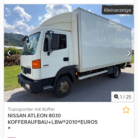
Anzahl der Sitzplätze:
2
, Gesamtlänge:
4.560 mm
, Gesamtbreite:
Kleinanzeige
1.755 mm
, Gesamthöhe:
1.850 mm
, Ausstattung:
ABS,
Klimaanlage, Zentralverriegelung
, * NISSAN e-NV200 Elektro
KASTENWAGEN * FIN : VSKHAAME0U0600811 * EG - 1597 KG
Chedpfx Agszn Ex Ejlja * NTZ - 700 KG * GG - 2510 KG * Interne NR
: 74 * Alle angaben ohne Gewähr * Tippfehler und
Zwischenverkauf vorbehalten * PREIS NETTO
1
/
25
Transporter mit Koffer
NISSAN
ATLEON 80.10
KOFFERAUFBAU+LBW*2010*EURO5
*