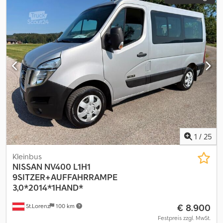
1
/
25
Kleinbus
NISSAN
NV400 L1H1
9SITZER+AUFFAHRRAMPE
3,0*2014*1HAND*
€ 8.900
St.Lorenz
100 km
Festpreis zzgl. MwSt.