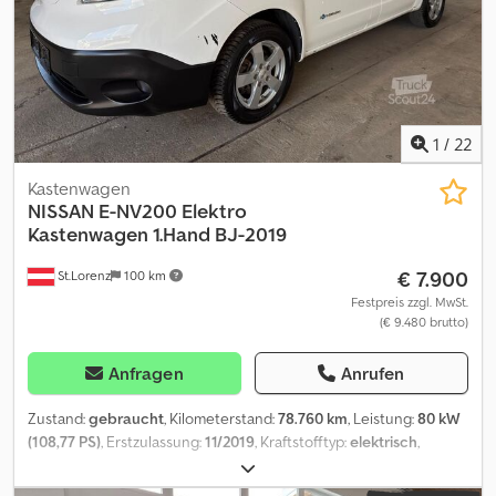
1
/
22
Kastenwagen
NISSAN
E-NV200 Elektro
Kastenwagen 1.Hand BJ-2019
€ 7.900
St.Lorenz
100 km
Festpreis zzgl. MwSt.
(€ 9.480 brutto)
Anfragen
Anrufen
Zustand:
gebraucht
, Kilometerstand:
78.760 km
, Leistung:
80 kW
(108,77 PS)
, Erstzulassung:
11/2019
, Kraftstofftyp:
elektrisch
,
Gesamtgewicht:
2.510 kg
, Farbe:
Weiß
, Getriebetyp:
Automatisch
,
Anzahl der Sitzplätze:
2
, Gesamtlänge:
4.560 mm
, Gesamtbreite: