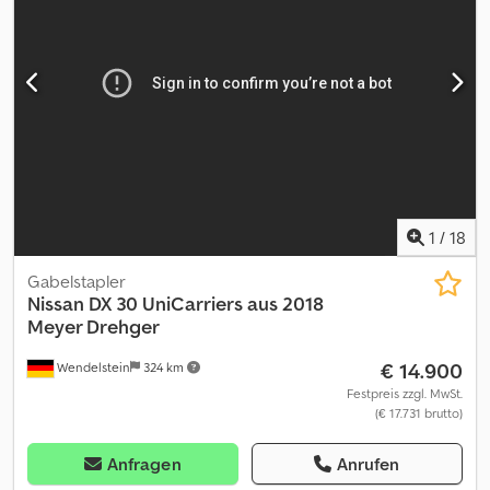
Technische Daten: - Erstzulassung: 2008 - km: 508.840 -
Sitzplätze: 16 - Euro: Euro 4 - Kraftstoff: Diesel - Getriebe:
Schaltgetriebe - Leistung: 107 kW (145 CV/HP) - Länge: 5.90 m -
Achsen: 2 - Motor: Renault D/G9U Chedjzrkvqjpfx Aglja -
Hauptuntersuchung gültig bis: 2026-10-21 Ausstattung: -
Klimaanlage - ABS - ASR - Sicherheitsgurte - CD-Player Verkauft
von Fleequid, dem europäischen Marktplatz für gebrauchte
Busse.
1
/
18
Gabelstapler
Nissan
DX 30 UniCarriers aus 2018
Meyer Drehger
€ 14.900
Wendelstein
324 km
Festpreis zzgl. MwSt.
(€ 17.731 brutto)
Anfragen
Anrufen