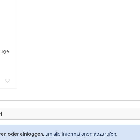
euge
H
eren oder einloggen,
um alle Informationen abzurufen.