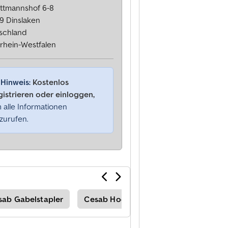
ttmannshof 6-8
9 Dinslaken
schland
rhein-Westfalen
Hinweis:
Kostenlos
gistrieren oder einloggen,
 alle Informationen
zurufen.
sab Gabelstapler
Cesab Hochhubwagen
Cesab Ni