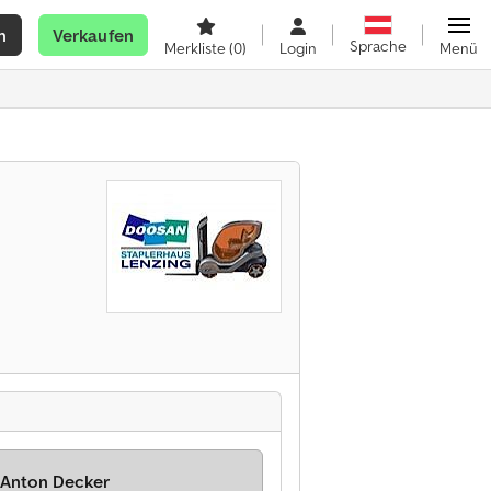
n
Verkaufen
Sprache
Merkliste
(0)
Login
Menü
 Anton Decker