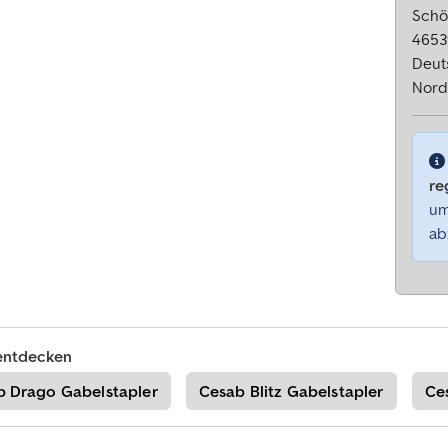
Schö
4653
Deut
Nord
re
um
ab
entdecken
b Drago Gabelstapler
Cesab Blitz Gabelstapler
Ce