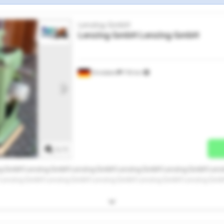
Lenzing GmbH
Lenzing GmbH
Lenzing GmbH
Dinslaken
718 km
Mehr Bilder anfragen
1
/
1
ng GmbH Lenzing GmbH Lenzing GmbH Lenzing GmbH Lenzing GmbH Lenz
Lenzing GmbH Lenzing GmbH Lenzing GmbH Lenzing GmbH Lenzing Gmb