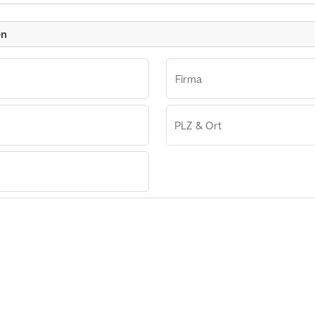
Kleinanzeige
en
Firma
PLZ & Ort
enzing