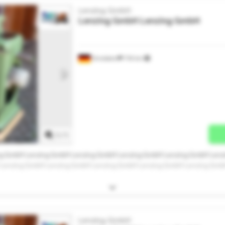
Lenzing GmbH
Lenzing GmbH
Lenzing GmbH
Dinslaken
718 km
Mehr Bilder anfragen
1
/
1
ng GmbH Lenzing GmbH Lenzing GmbH Lenzing GmbH Lenzing GmbH Lenz
Lenzing GmbH Lenzing GmbH Lenzing GmbH Lenzing GmbH Lenzing Gmb
Lenzing GmbH