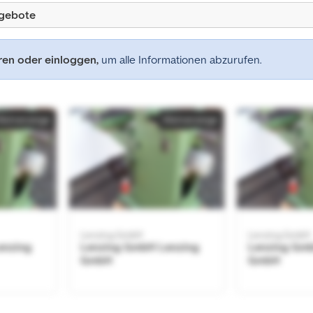
ngebote
eren oder einloggen,
um alle Informationen abzurufen.
Kleinanzeige
Kleinanzeige
Lenzing GmbH
Lenzing GmbH
enzing
Lenzing GmbH Lenzing
Lenzing Gm
GmbH
GmbH