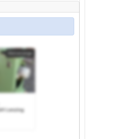
Kleinanzeige
bH Lenzing