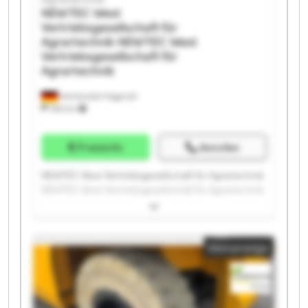
NEWTEC West
Vertriebsgesellschaft für
Agrartechnik
NEWTEC West
Vertriebsgesellschaft für
Agrartechnik
Heinbockel-Hagenah
766 km
Preisinfo
Anrufen
NEWTEC West Vertriebsgesellschaft für Agrartechnik
NEWTEC West Vertriebsgesellschaft für Agrartechnik
NEWTEC West Vertriebsgesellschaft für Agrartechnik
NEWTEC West Vertriebsgesellschaft für Agrartechnik
NEWTEC West Vertriebsgesellschaft für Agrartechnik
Kleinanzeige
NEWTEC West Vertriebsgesellschaft für Agrartechnik
NEWTEC West Vertriebsgesellschaft für Agrartechnik
NEWTEC West Vertriebsgesellschaft für Agrartechnik
NEWTEC West Vertriebsgesellschaft für Agrartechnik
NEWTEC West Vertriebsgesellschaft für Agrartechnik