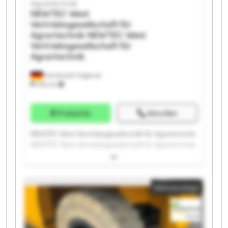
Agrartechnik
NEWTEC West
Vertriebsgesellschaft für
Agrartechnik
NEWTEC West
Vertriebsgesellschaft für
Agrartechnik
Heinbockel-Hagenah
766 km
Preisinfo
Anrufen
NEWTEC West Vertriebsgesellschaft für Agrartechnik
NEWTEC West Vertriebsgesellschaft für Agrartechnik
NEWTEC West Vertriebsgesellschaft für Agrartechnik
NEWTEC West Vertriebsgesellschaft für Agrartechnik
NEWTEC West Vertriebsgesellschaft für Agrartechnik
Kleinanzeige
NEWTEC West Vertriebsgesellschaft für Agrartechnik
NEWTEC West Vertriebsgesellschaft für Agrartechnik
NEWTEC West Vertriebsgesellschaft für Agrartechnik
NEWTEC West Vertriebsgesellschaft für Agrartechnik