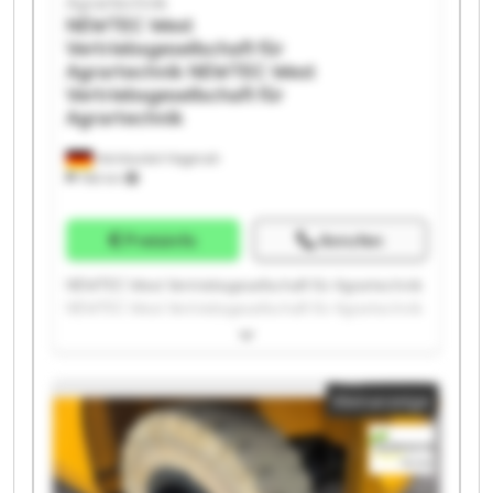
Agrartechnik
NEWTEC West
Vertriebsgesellschaft für
Agrartechnik
NEWTEC West
Vertriebsgesellschaft für
Agrartechnik
Heinbockel-Hagenah
766 km
Preisinfo
Anrufen
NEWTEC West Vertriebsgesellschaft für Agrartechnik
NEWTEC West Vertriebsgesellschaft für Agrartechnik
NEWTEC West Vertriebsgesellschaft für Agrartechnik
NEWTEC West Vertriebsgesellschaft für Agrartechnik
NEWTEC West Vertriebsgesellschaft für Agrartechnik
Kleinanzeige
NEWTEC West Vertriebsgesellschaft für Agrartechnik
NEWTEC West Vertriebsgesellschaft für Agrartechnik
NEWTEC West Vertriebsgesellschaft für Agrartechnik
NEWTEC West Vertriebsgesellschaft für Agrartechnik