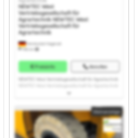
NEWTEC West
Vertriebsgesellschaft für
Agrartechnik
NEWTEC West
Vertriebsgesellschaft für
Agrartechnik
Heinbockel-Hagenah
766 km
Preisinfo
Anrufen
NEWTEC West Vertriebsgesellschaft für Agrartechnik
NEWTEC West Vertriebsgesellschaft für Agrartechnik
NEWTEC West Vertriebsgesellschaft für Agrartechnik
NEWTEC West Vertriebsgesellschaft für Agrartechnik
NEWTEC West Vertriebsgesellschaft für Agrartechnik
Kleinanzeige
NEWTEC West Vertriebsgesellschaft für Agrartechnik
NEWTEC West Vertriebsgesellschaft für Agrartechnik
NEWTEC West Vertriebsgesellschaft für Agrartechnik
NEWTEC West Vertriebsgesellschaft für Agrartechnik
NEWTEC West Vertriebsgesellschaft für Agrartechnik