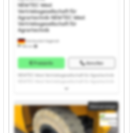
NEWTEC West
Vertriebsgesellschaft für
Agrartechnik
NEWTEC West
Vertriebsgesellschaft für
Agrartechnik
Heinbockel-Hagenah
766 km
Preisinfo
Anrufen
NEWTEC West Vertriebsgesellschaft für Agrartechnik
NEWTEC West Vertriebsgesellschaft für Agrartechnik
NEWTEC West Vertriebsgesellschaft für Agrartechnik
NEWTEC West Vertriebsgesellschaft für Agrartechnik
NEWTEC West Vertriebsgesellschaft für Agrartechnik
Kleinanzeige
NEWTEC West Vertriebsgesellschaft für Agrartechnik
NEWTEC West Vertriebsgesellschaft für Agrartechnik
NEWTEC West Vertriebsgesellschaft für Agrartechnik
NEWTEC West Vertriebsgesellschaft für Agrartechnik
NEWTEC West Vertriebsgesellschaft für Agrartechnik