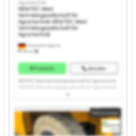
Agrartechnik
NEWTEC West
Vertriebsgesellschaft für
Agrartechnik
NEWTEC West
Vertriebsgesellschaft für
Agrartechnik
Heinbockel-Hagenah
766 km
Preisinfo
Anrufen
NEWTEC West Vertriebsgesellschaft für Agrartechnik
NEWTEC West Vertriebsgesellschaft für Agrartechnik
NEWTEC West Vertriebsgesellschaft für Agrartechnik
NEWTEC West Vertriebsgesellschaft für Agrartechnik
NEWTEC West Vertriebsgesellschaft für Agrartechnik
Kleinanzeige
NEWTEC West Vertriebsgesellschaft für Agrartechnik
NEWTEC West Vertriebsgesellschaft für Agrartechnik
NEWTEC West Vertriebsgesellschaft für Agrartechnik
NEWTEC West Vertriebsgesellschaft für Agrartechnik