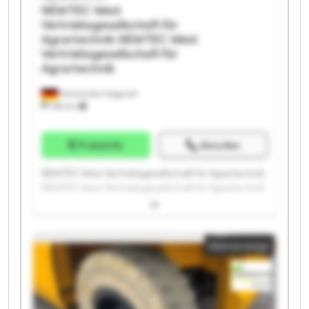
NEWTEC West
Vertriebsgesellschaft für
Agrartechnik
NEWTEC West
Vertriebsgesellschaft für
Agrartechnik
Heinbockel-Hagenah
766 km
Preisinfo
Anrufen
NEWTEC West Vertriebsgesellschaft für Agrartechnik
NEWTEC West Vertriebsgesellschaft für Agrartechnik
NEWTEC West Vertriebsgesellschaft für Agrartechnik
NEWTEC West Vertriebsgesellschaft für Agrartechnik
NEWTEC West Vertriebsgesellschaft für Agrartechnik
Kleinanzeige
NEWTEC West Vertriebsgesellschaft für Agrartechnik
NEWTEC West Vertriebsgesellschaft für Agrartechnik
NEWTEC West Vertriebsgesellschaft für Agrartechnik
NEWTEC West Vertriebsgesellschaft für Agrartechnik
NEWTEC West Vertriebsgesellschaft für Agrartechnik