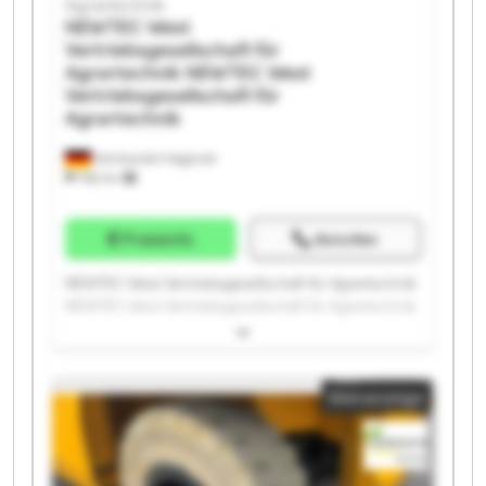
Agrartechnik
NEWTEC West
Vertriebsgesellschaft für
Agrartechnik
NEWTEC West
Vertriebsgesellschaft für
Agrartechnik
Heinbockel-Hagenah
766 km
Preisinfo
Anrufen
NEWTEC West Vertriebsgesellschaft für Agrartechnik
NEWTEC West Vertriebsgesellschaft für Agrartechnik
NEWTEC West Vertriebsgesellschaft für Agrartechnik
NEWTEC West Vertriebsgesellschaft für Agrartechnik
NEWTEC West Vertriebsgesellschaft für Agrartechnik
Kleinanzeige
NEWTEC West Vertriebsgesellschaft für Agrartechnik
NEWTEC West Vertriebsgesellschaft für Agrartechnik
NEWTEC West Vertriebsgesellschaft für Agrartechnik
NEWTEC West Vertriebsgesellschaft für Agrartechnik