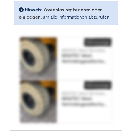
Hinweis:
Kostenlos registrieren oder
einloggen,
um alle Informationen abzurufen.
Kleinanzeige
NEWTEC West Vertriebsgesellschaft für Agrartechnik
NEWTEC West
Vertriebsgesellschaft
für Agrartechnik
NEWTEC West
Vertriebsgesellschaft
für Agrartechnik
Kleinanzeige
NEWTEC West Vertriebsgesellschaft für Agrartechnik
NEWTEC West
Vertriebsgesellschaft
für Agrartechnik
NEWTEC West
Vertriebsgesellschaft
für Agrartechnik