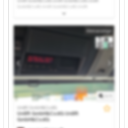
Unilift GmbH&Co.KG Unilift GmbH&Co.KG Unilift
GmbH&Co.KG Unilift GmbH&Co.KG Unilift
GmbH&Co.KG Unilift GmbH&Co.KG Unilift
GmbH&Co.KG Unilift GmbH&Co.KG Unilift
GmbH&Co.KG Unilift GmbH&Co.KG Unilift
Kleinanzeige
GmbH&Co.KG Unilift GmbH&Co.KG Unilift
GmbH&Co.KG Unilift GmbH&Co.KG Unilift
GmbH&Co.KG Unilift GmbH&Co.KG Unilift
GmbH&Co.KG Unilift GmbH&Co.KG Unilift
GmbH&Co.KG Unilift GmbH&Co.KG
1
/
1
Unilift GmbH&Co.KG
Unilift GmbH&Co.KG
Unilift
GmbH&Co.KG