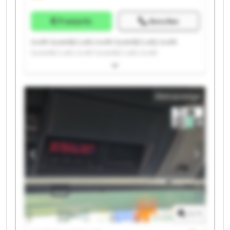
Preisinfo
Anrufen
Unilift GmbH&Co.KG Unilift GmbH&Co.KG Unilift
GmbH&Co.KG Unilift GmbH&Co.KG Unilift
GmbH&Co.KG Unilift GmbH&Co.KG Unilift
GmbH&Co.KG Unilift GmbH&Co.KG Unilift
GmbH&Co.KG Unilift GmbH&Co.KG Unilift
Kleinanzeige
GmbH&Co.KG Unilift GmbH&Co.KG Unilift
GmbH&Co.KG Unilift GmbH&Co.KG Unilift
GmbH&Co.KG Unilift GmbH&Co.KG Unilift
GmbH&Co.KG Unilift GmbH&Co.KG Unilift
GmbH&Co.KG Unilift GmbH&Co.KG
1
/
1