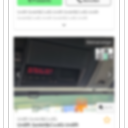
Preisinfo
Anrufen
Unilift GmbH&Co.KG Unilift GmbH&Co.KG Unilift
GmbH&Co.KG Unilift GmbH&Co.KG Unilift
GmbH&Co.KG Unilift GmbH&Co.KG Unilift
GmbH&Co.KG Unilift GmbH&Co.KG Unilift
GmbH&Co.KG Unilift GmbH&Co.KG Unilift
Kleinanzeige
GmbH&Co.KG Unilift GmbH&Co.KG Unilift
GmbH&Co.KG Unilift GmbH&Co.KG Unilift
GmbH&Co.KG Unilift GmbH&Co.KG Unilift
GmbH&Co.KG Unilift GmbH&Co.KG Unilift
GmbH&Co.KG Unilift GmbH&Co.KG
1
/
1
Unilift GmbH&Co.KG
Unilift GmbH&Co.KG
Unilift