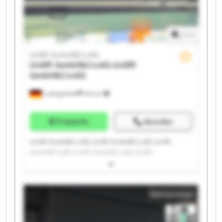
1
/
1
Unilift GmbH&Co.KG
Unilift GmbH&Co.KG
Unilift
GmbH&Co.KG
Ludwigsfelde
543 km
Preisinfo
Anrufen
Unilift GmbH&Co.KG Unilift GmbH&Co.KG Unilift
GmbH&Co.KG Unilift GmbH&Co.KG Unilift
GmbH&Co.KG Unilift GmbH&Co.KG Unilift
GmbH&Co.KG Unilift GmbH&Co.KG Unilift
GmbH&Co.KG Unilift GmbH&Co.KG Unilift
Kleinanzeige
GmbH&Co.KG Unilift GmbH&Co.KG Unilift
GmbH&Co.KG Unilift GmbH&Co.KG Unilift
GmbH&Co.KG Unilift GmbH&Co.KG Unilift