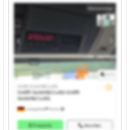
GmbH&Co.KG Unilift GmbH&Co.KG Unilift
Kleinanzeige
GmbH&Co.KG Unilift GmbH&Co.KG Unilift
GmbH&Co.KG Unilift GmbH&Co.KG Unilift
GmbH&Co.KG Unilift GmbH&Co.KG Unilift
GmbH&Co.KG Unilift GmbH&Co.KG Unilift
GmbH&Co.KG Unilift GmbH&Co.KG
1
/
1
Unilift GmbH&Co.KG
Unilift GmbH&Co.KG
Unilift
GmbH&Co.KG
Ludwigsfelde
543 km
Preisinfo
Anrufen