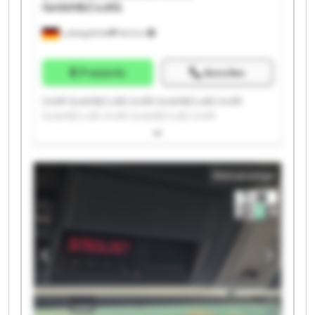
GmbH&Co.KG
Ludwigsfelde
543 km
Preisinfo
Anrufen
Unilift GmbH&Co.KG Unilift GmbH&Co.KG Unilift
GmbH&Co.KG Unilift GmbH&Co.KG Unilift
GmbH&Co.KG Unilift GmbH&Co.KG Unilift
GmbH&Co.KG Unilift GmbH&Co.KG Unilift
GmbH&Co.KG Unilift GmbH&Co.KG Unilift
Kleinanzeige
GmbH&Co.KG Unilift GmbH&Co.KG Unilift
GmbH&Co.KG Unilift GmbH&Co.KG Unilift
GmbH&Co.KG Unilift GmbH&Co.KG Unilift
GmbH&Co.KG Unilift GmbH&Co.KG Unilift
GmbH&Co.KG Unilift GmbH&Co.KG