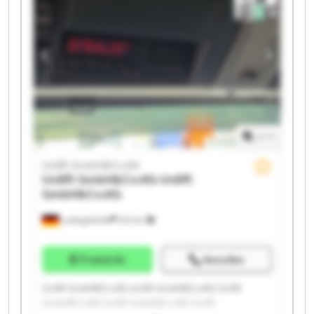
GmbH&Co.KG Unilift GmbH&Co.KG Unilift
GmbH&Co.KG Unilift GmbH&Co.KG Unilift
GmbH&Co.KG Unilift GmbH&Co.KG
1
/
1
Unilift GmbH&Co.KG
Unilift GmbH&Co.KG
Unilift
GmbH&Co.KG
Ludwigsfelde
543 km
Preisinfo
Anrufen
Unilift GmbH&Co.KG Unilift GmbH&Co.KG Unilift
GmbH&Co.KG Unilift GmbH&Co.KG Unilift