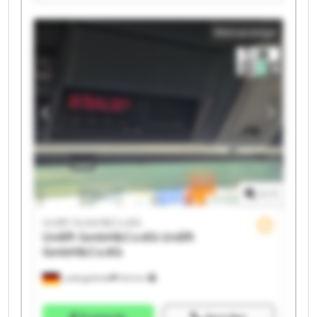
GmbH&Co.KG Unilift GmbH&Co.KG Unilift
GmbH&Co.KG Unilift GmbH&Co.KG Unilift
Kleinanzeige
GmbH&Co.KG Unilift GmbH&Co.KG Unilift
GmbH&Co.KG Unilift GmbH&Co.KG Unilift
GmbH&Co.KG Unilift GmbH&Co.KG Unilift
GmbH&Co.KG Unilift GmbH&Co.KG Unilift
GmbH&Co.KG Unilift GmbH&Co.KG
1
/
1
Unilift GmbH&Co.KG
Unilift GmbH&Co.KG
Unilift
GmbH&Co.KG
Ludwigsfelde
543 km