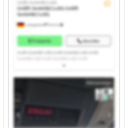
Unilift GmbH&Co.KG
Unilift GmbH&Co.KG
Unilift
GmbH&Co.KG
Ludwigsfelde
543 km
Preisinfo
Anrufen
Unilift GmbH&Co.KG Unilift GmbH&Co.KG Unilift
GmbH&Co.KG Unilift GmbH&Co.KG Unilift
GmbH&Co.KG Unilift GmbH&Co.KG Unilift
GmbH&Co.KG Unilift GmbH&Co.KG Unilift
GmbH&Co.KG Unilift GmbH&Co.KG Unilift
Kleinanzeige
GmbH&Co.KG Unilift GmbH&Co.KG Unilift
GmbH&Co.KG Unilift GmbH&Co.KG Unilift
GmbH&Co.KG Unilift GmbH&Co.KG Unilift
GmbH&Co.KG Unilift GmbH&Co.KG Unilift
GmbH&Co.KG Unilift GmbH&Co.KG