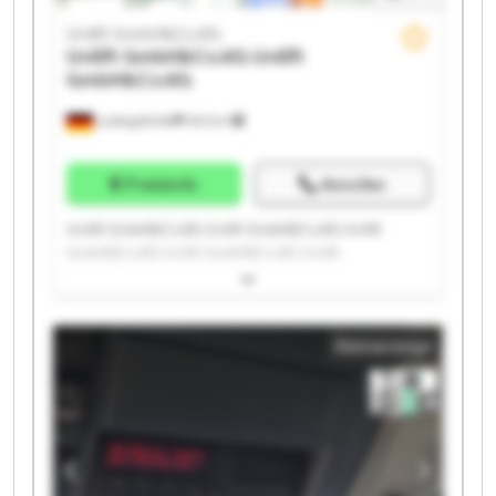
Unilift GmbH&Co.KG
Unilift GmbH&Co.KG
Unilift
GmbH&Co.KG
Ludwigsfelde
543 km
Preisinfo
Anrufen
Unilift GmbH&Co.KG Unilift GmbH&Co.KG Unilift
GmbH&Co.KG Unilift GmbH&Co.KG Unilift
GmbH&Co.KG Unilift GmbH&Co.KG Unilift
GmbH&Co.KG Unilift GmbH&Co.KG Unilift
GmbH&Co.KG Unilift GmbH&Co.KG Unilift
Kleinanzeige
GmbH&Co.KG Unilift GmbH&Co.KG Unilift
GmbH&Co.KG Unilift GmbH&Co.KG Unilift
GmbH&Co.KG Unilift GmbH&Co.KG Unilift
GmbH&Co.KG Unilift GmbH&Co.KG Unilift
GmbH&Co.KG Unilift GmbH&Co.KG