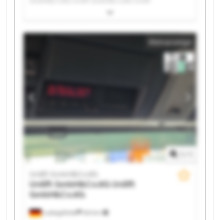
GmbH&Co.KG Unilift GmbH&Co.KG Unilift
GmbH&Co.KG Unilift GmbH&Co.KG Unilift
GmbH&Co.KG Unilift GmbH&Co.KG Unilift
GmbH&Co.KG Unilift GmbH&Co.KG Unilift
Kleinanzeige
GmbH&Co.KG Unilift GmbH&Co.KG Unilift
GmbH&Co.KG Unilift GmbH&Co.KG Unilift
GmbH&Co.KG Unilift GmbH&Co.KG Unilift
GmbH&Co.KG Unilift GmbH&Co.KG Unilift
GmbH&Co.KG Unilift GmbH&Co.KG
1
/
1
Unilift GmbH&Co.KG
Unilift GmbH&Co.KG
Unilift
GmbH&Co.KG
Ludwigsfelde
543 km