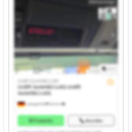
Kleinanzeige
GmbH&Co.KG Unilift GmbH&Co.KG Unilift
GmbH&Co.KG Unilift GmbH&Co.KG Unilift
GmbH&Co.KG Unilift GmbH&Co.KG Unilift
GmbH&Co.KG Unilift GmbH&Co.KG Unilift
GmbH&Co.KG Unilift GmbH&Co.KG
1
/
1
Unilift GmbH&Co.KG
Unilift GmbH&Co.KG
Unilift
GmbH&Co.KG
Ludwigsfelde
543 km
Preisinfo
Anrufen