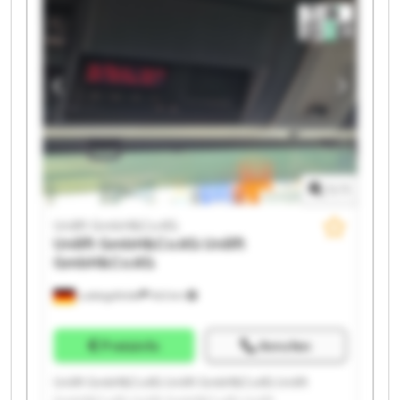
1
/
1
Unilift GmbH&Co.KG
Unilift GmbH&Co.KG
Unilift
GmbH&Co.KG
Ludwigsfelde
543 km
Preisinfo
Anrufen
Unilift GmbH&Co.KG Unilift GmbH&Co.KG Unilift