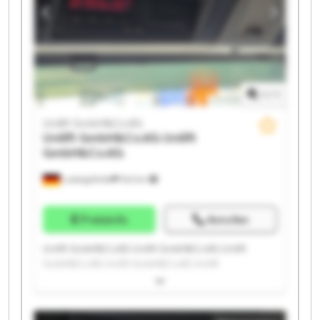
1
/
1
Unilift GmbH&Co.KG
Unilift GmbH&Co.KG
Unilift
GmbH&Co.KG
Ludwigsfelde
543 km
Preisinfo
Anrufen
Unilift GmbH&Co.KG Unilift GmbH&Co.KG Unilift
GmbH&Co.KG Unilift GmbH&Co.KG Unilift
GmbH&Co.KG Unilift GmbH&Co.KG Unilift
GmbH&Co.KG Unilift GmbH&Co.KG Unilift
GmbH&Co.KG Unilift GmbH&Co.KG Unilift