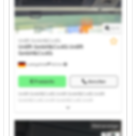
1
/
1
Unilift GmbH&Co.KG
Unilift GmbH&Co.KG
Unilift
GmbH&Co.KG
Ludwigsfelde
543 km
Preisinfo
Anrufen
Unilift GmbH&Co.KG Unilift GmbH&Co.KG Unilift
GmbH&Co.KG Unilift GmbH&Co.KG Unilift
GmbH&Co.KG Unilift GmbH&Co.KG Unilift
GmbH&Co.KG Unilift GmbH&Co.KG Unilift
GmbH&Co.KG Unilift GmbH&Co.KG Unilift
Kleinanzeige
GmbH&Co.KG Unilift GmbH&Co.KG Unilift
GmbH&Co.KG Unilift GmbH&Co.KG Unilift