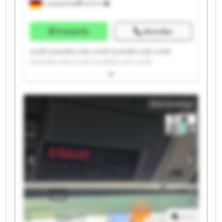
Ludwigsfelde
543 km
Preisinfo
Anrufen
Unilift GmbH&Co.KG Unilift GmbH&Co.KG Unilift
GmbH&Co.KG Unilift GmbH&Co.KG Unilift
GmbH&Co.KG Unilift GmbH&Co.KG Unilift
GmbH&Co.KG Unilift GmbH&Co.KG Unilift
GmbH&Co.KG Unilift GmbH&Co.KG Unilift
Kleinanzeige
GmbH&Co.KG Unilift GmbH&Co.KG Unilift
GmbH&Co.KG Unilift GmbH&Co.KG Unilift
GmbH&Co.KG Unilift GmbH&Co.KG Unilift
GmbH&Co.KG Unilift GmbH&Co.KG Unilift
GmbH&Co.KG Unilift GmbH&Co.KG
1
/
1