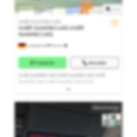
1
/
1
Unilift GmbH&Co.KG
Unilift GmbH&Co.KG
Unilift
GmbH&Co.KG
Ludwigsfelde
543 km
Preisinfo
Anrufen
Unilift GmbH&Co.KG Unilift GmbH&Co.KG Unilift
GmbH&Co.KG Unilift GmbH&Co.KG Unilift
GmbH&Co.KG Unilift GmbH&Co.KG Unilift
GmbH&Co.KG Unilift GmbH&Co.KG Unilift
GmbH&Co.KG Unilift GmbH&Co.KG Unilift
Kleinanzeige
GmbH&Co.KG Unilift GmbH&Co.KG Unilift
GmbH&Co.KG Unilift GmbH&Co.KG Unilift
GmbH&Co.KG Unilift GmbH&Co.KG Unilift
GmbH&Co.KG Unilift GmbH&Co.KG Unilift
GmbH&Co.KG Unilift GmbH&Co.KG