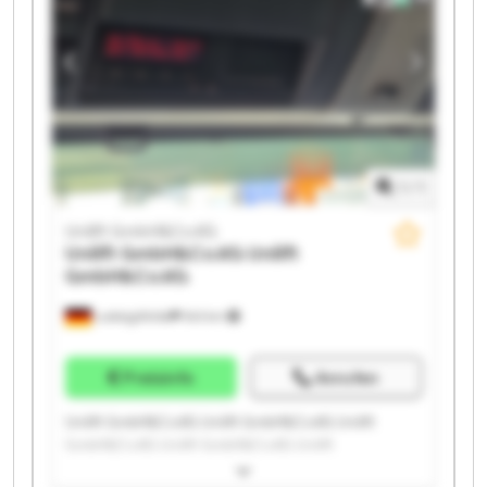
GmbH&Co.KG Unilift GmbH&Co.KG Unilift
GmbH&Co.KG Unilift GmbH&Co.KG
1
/
1
Unilift GmbH&Co.KG
Unilift GmbH&Co.KG
Unilift
GmbH&Co.KG
Ludwigsfelde
543 km
Preisinfo
Anrufen
Unilift GmbH&Co.KG Unilift GmbH&Co.KG Unilift
GmbH&Co.KG Unilift GmbH&Co.KG Unilift
GmbH&Co.KG Unilift GmbH&Co.KG Unilift