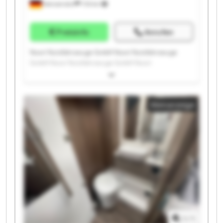
Wenzendorf
733 km
Preisinfo
Anrufen
Noori Nutzfahrzeuge GmbH Noori Nutzfahrzeuge
GmbH Noori Nutzfahrzeuge GmbH Noori
Nutzfahrzeuge GmbH Noori Nutzfahrzeuge GmbH
Noori Nutzfahrzeuge GmbH Noori Nutzfahrzeuge
GmbH Noori Nutzfahrzeuge GmbH Noori
Kleinanzeige
Nutzfahrzeuge GmbH Noori Nutzfahrzeuge GmbH
Noori Nutzfahrzeuge GmbH Noori Nutzfahrzeuge
GmbH Noori Nutzfahrzeuge GmbH Noori
Nutzfahrzeuge GmbH Noori Nutzfahrzeuge GmbH
Noori Nutzfahrzeuge GmbH Noori Nutzfahrzeuge
GmbH Noori Nutzfahrzeuge GmbH Noori
Nutzfahrzeuge GmbH Noori Nutzfahrzeuge GmbH
1
/
1