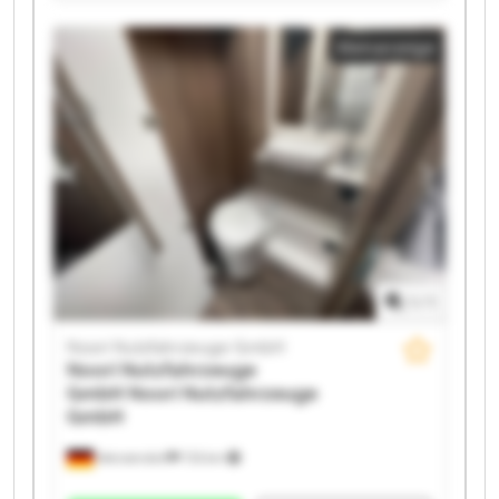
Noori Nutzfahrzeuge GmbH Noori Nutzfahrzeuge
GmbH Noori Nutzfahrzeuge GmbH Noori
Kleinanzeige
Nutzfahrzeuge GmbH Noori Nutzfahrzeuge GmbH
Noori Nutzfahrzeuge GmbH Noori Nutzfahrzeuge
GmbH Noori Nutzfahrzeuge GmbH Noori
Nutzfahrzeuge GmbH Noori Nutzfahrzeuge GmbH
Noori Nutzfahrzeuge GmbH Noori Nutzfahrzeuge
GmbH Noori Nutzfahrzeuge GmbH Noori
Nutzfahrzeuge GmbH Noori Nutzfahrzeuge GmbH
1
/
1
Noori Nutzfahrzeuge GmbH
Noori Nutzfahrzeuge
GmbH
Noori Nutzfahrzeuge
GmbH
Wenzendorf
733 km