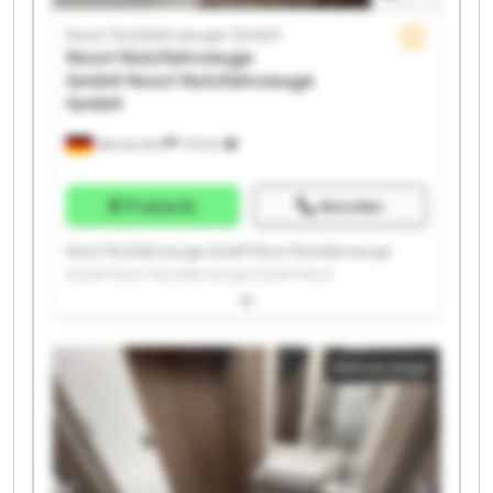
Noori Nutzfahrzeuge GmbH
Noori Nutzfahrzeuge
GmbH
Noori Nutzfahrzeuge
GmbH
Wenzendorf
733 km
Preisinfo
Anrufen
Noori Nutzfahrzeuge GmbH Noori Nutzfahrzeuge
GmbH Noori Nutzfahrzeuge GmbH Noori
Nutzfahrzeuge GmbH Noori Nutzfahrzeuge GmbH
Noori Nutzfahrzeuge GmbH Noori Nutzfahrzeuge
GmbH Noori Nutzfahrzeuge GmbH Noori
Kleinanzeige
Nutzfahrzeuge GmbH Noori Nutzfahrzeuge GmbH
Noori Nutzfahrzeuge GmbH Noori Nutzfahrzeuge
GmbH Noori Nutzfahrzeuge GmbH Noori
Nutzfahrzeuge GmbH Noori Nutzfahrzeuge GmbH
Noori Nutzfahrzeuge GmbH Noori Nutzfahrzeuge
GmbH Noori Nutzfahrzeuge GmbH Noori