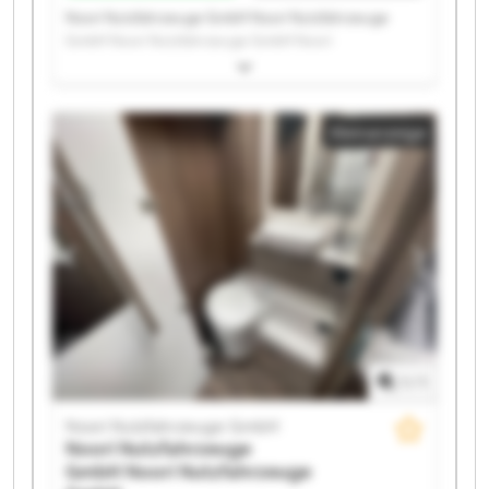
Noori Nutzfahrzeuge GmbH Noori Nutzfahrzeuge
GmbH Noori Nutzfahrzeuge GmbH Noori
Nutzfahrzeuge GmbH Noori Nutzfahrzeuge GmbH
Noori Nutzfahrzeuge GmbH Noori Nutzfahrzeuge
GmbH Noori Nutzfahrzeuge GmbH Noori
Kleinanzeige
Nutzfahrzeuge GmbH Noori Nutzfahrzeuge GmbH
Noori Nutzfahrzeuge GmbH Noori Nutzfahrzeuge
GmbH Noori Nutzfahrzeuge GmbH Noori
Nutzfahrzeuge GmbH Noori Nutzfahrzeuge GmbH
Noori Nutzfahrzeuge GmbH Noori Nutzfahrzeuge
GmbH Noori Nutzfahrzeuge GmbH Noori
Nutzfahrzeuge GmbH Noori Nutzfahrzeuge GmbH
1
/
1
Noori Nutzfahrzeuge GmbH
Noori Nutzfahrzeuge
GmbH
Noori Nutzfahrzeuge