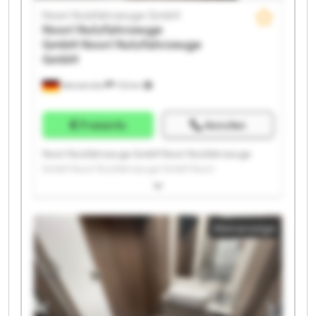
Noori Nutzfahrzeuge GmbH
Noori Nutzfahrzeuge
GmbH
Noori Nutzfahrzeuge
GmbH
Wenzendorf
733 km
Preisinfo
Anrufen
Noori Nutzfahrzeuge GmbH Noori Nutzfahrzeuge
GmbH Noori Nutzfahrzeuge GmbH Noori
Nutzfahrzeuge GmbH Noori Nutzfahrzeuge GmbH
Noori Nutzfahrzeuge GmbH Noori Nutzfahrzeuge
GmbH Noori Nutzfahrzeuge GmbH Noori
Kleinanzeige
Nutzfahrzeuge GmbH Noori Nutzfahrzeuge GmbH
Noori Nutzfahrzeuge GmbH Noori Nutzfahrzeuge
GmbH Noori Nutzfahrzeuge GmbH Noori
Nutzfahrzeuge GmbH Noori Nutzfahrzeuge GmbH
Noori Nutzfahrzeuge GmbH Noori Nutzfahrzeuge
GmbH Noori Nutzfahrzeuge GmbH Noori