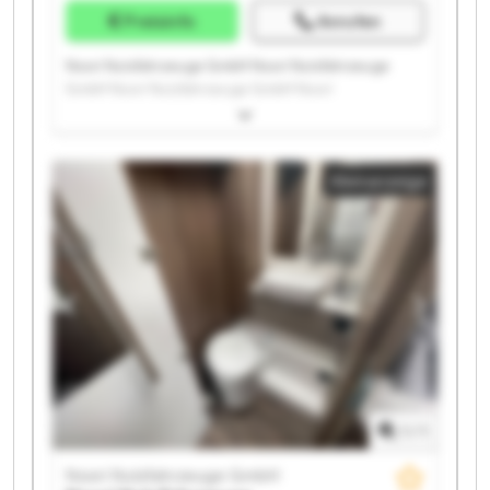
Preisinfo
Anrufen
Noori Nutzfahrzeuge GmbH Noori Nutzfahrzeuge
GmbH Noori Nutzfahrzeuge GmbH Noori
Nutzfahrzeuge GmbH Noori Nutzfahrzeuge GmbH
Noori Nutzfahrzeuge GmbH Noori Nutzfahrzeuge
GmbH Noori Nutzfahrzeuge GmbH Noori
Kleinanzeige
Nutzfahrzeuge GmbH Noori Nutzfahrzeuge GmbH
Noori Nutzfahrzeuge GmbH Noori Nutzfahrzeuge
GmbH Noori Nutzfahrzeuge GmbH Noori
Nutzfahrzeuge GmbH Noori Nutzfahrzeuge GmbH
Noori Nutzfahrzeuge GmbH Noori Nutzfahrzeuge
GmbH Noori Nutzfahrzeuge GmbH Noori
Nutzfahrzeuge GmbH Noori Nutzfahrzeuge GmbH
1
/
1
Noori Nutzfahrzeuge GmbH