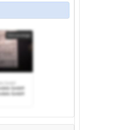
Kleinanzeige
els GmbH
ndels GmbH
ndels GmbH