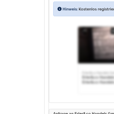
Hinweis:
Kostenlos registri
Erler&co Handels 
Erler&co Hande
Erler&co Hande
Anfrage an Erler&co Handels G