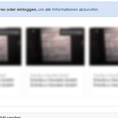
eren oder einloggen,
um alle Informationen abzurufen.
Kleinanzeige
Kleinanzeige
GmbH
Erler&co Handels GmbH
Erler&co Hand
ls GmbH
Erler&co Handels GmbH
Erler&co Ha
ls GmbH
Erler&co Handels GmbH
Erler&co Ha
Kleinanzeige
mbH senden