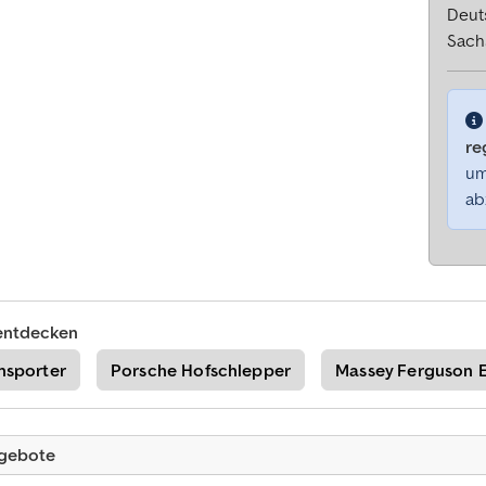
Deut
Sach
re
um
ab
entdecken
nsporter
Porsche Hofschlepper
Massey Ferguson 
ngebote