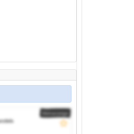
Kleinanzeige
andels