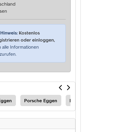
schland
sen
Hinweis:
Kostenlos
gistrieren oder einloggen,
 alle Informationen
zurufen.
Eggen
Porsche Eggen
Porsche
Porsche Baum