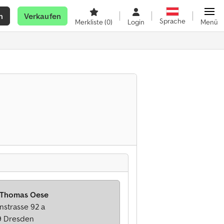
n
Verkaufen
Sprache
Merkliste
(0)
Login
Menü
 Thomas Oese
nstrasse 92 a
9 Dresden