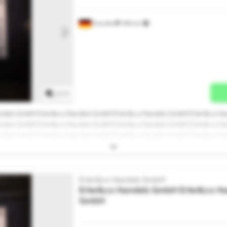
Dresden
398 km
Mehr Bilder anfragen
1
/
1
ndels GmbH Erler&co Handels GmbH Erler&co Handels GmbH Erler&co H
ndels GmbH Erler&co Handels GmbH Erler&co Handels GmbH Erler&co H
ndels GmbH Erler&co Handels GmbH Erler&co Handels GmbH Erler&co H
andels GmbH
Erler&co Handels GmbH
Erler&co Handels GmbH
Erler&co H
GmbH