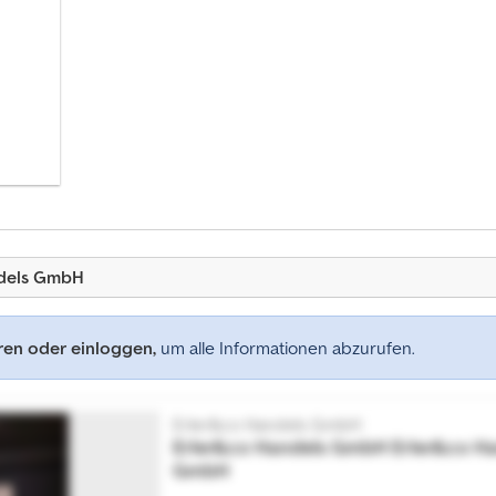
ndels GmbH
eren oder einloggen,
um alle Informationen abzurufen.
Erler&co Handels GmbH
Erler&co Handels GmbH
Erler&co H
GmbH