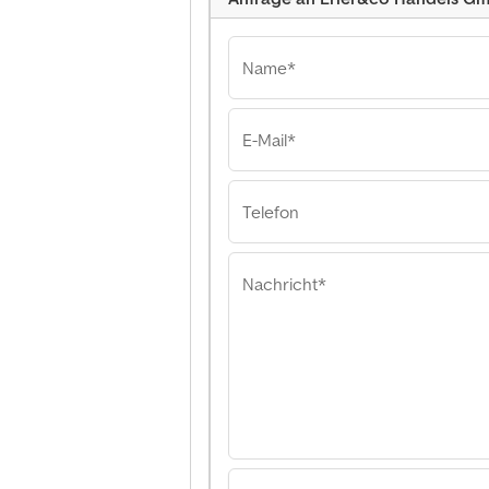
Name*
E-Mail*
Erler&co Handels 
Erler&co Hande
Erler&co Hande
Telefon
Nachricht*