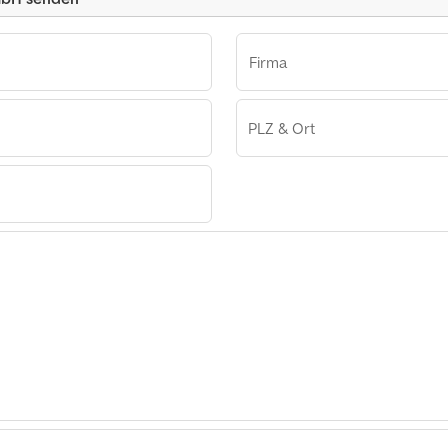
Firma
PLZ & Ort
GmbH
ls GmbH
ls GmbH