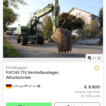
SWP hydr., Bereifung: 340/80 R18 Firest.Duraf. ET10, Lenksäule
verstellbar, Telematik: EquipCare 36M Zusatzausstattung: Radio
komplett, Lasthaken, Diff.-Sperre 100% HA, Hundeganglenkung,
Druckentlastung 3. Steuerkreis, Zusatzballastgewicht,
Schmierung Pendelachslagerung inkl. 1 x Stapeleinrichtung
1200mm - KRA 1x Schaufel (HVF) 2050 mm KRA - 1,05 m³
Dokumente: Credpfx Aew Dk Tcjgxjf Datenbestätigung
1
/
22
Mobilbagger
FUCHS
713, Verstellausleger,
Allradantrieb
€ 9.900
Mulfingen
407 km
Festpreis zzgl. MwSt.
(€ 11.781 brutto)