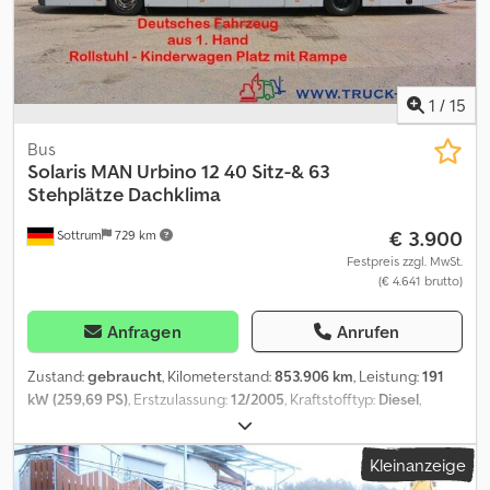
1
/
15
Bus
Solaris
MAN Urbino 12 40 Sitz-& 63
Stehplätze Dachklima
€ 3.900
Sottrum
729 km
Festpreis zzgl. MwSt.
(€ 4.641 brutto)
Anfragen
Anrufen
Zustand:
gebraucht
, Kilometerstand:
853.906 km
, Leistung:
191
kW (259,69 PS)
, Erstzulassung:
12/2005
, Kraftstofftyp:
Diesel
,
Anzahl der Sitzplätze:
40
, Getriebetyp:
Automatisch
, Achsen-
Konfiguration:
4x2
, Leergewicht:
11.700 kg
, maximales
Kleinanzeige
Ladegewicht:
6.300 kg
, Gesamtgewicht:
18.000 kg
,