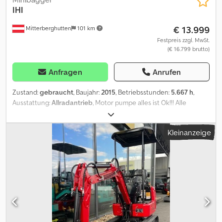
IHI
€ 13.999
Mitterberghutten
101 km
Festpreis zzgl. MwSt.
(€ 16.799 brutto)
Anfragen
Anrufen
Zustand:
gebraucht
, Baujahr:
2015
, Betriebsstunden:
5.667 h
,
Ausstattung:
Allradantrieb
, Motor pumpe alles ist Ok!!! Alle
angaben ohne Gewähr!!! Csdpov A Sbtofx Agxorf Standort 5662
Hauserdorf Bacherstr.1
Kleinanzeige