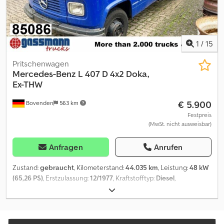
1
/
15
Pritschenwagen
Mercedes-Benz
L 407 D 4x2 Doka,
Ex-THW
€ 5.900
Bovenden
563 km
Festpreis
(MwSt. nicht ausweisbar)
Anfragen
Anrufen
Zustand:
gebraucht
, Kilometerstand:
44.035 km
, Leistung:
48 kW
(65,26 PS)
, Erstzulassung:
12/1977
, Kraftstofftyp:
Diesel
,
Leergewicht:
2.600 kg
, maximales Ladegewicht:
2.000 kg
,
Gesamtgewicht:
4.600 kg
, Reifengröße:
6.00R16C
, Achsen-
Konfiguration:
4x2
, Radstand:
3.500 mm
, Farbe:
Blau
, Fahrerkabine:
Sonstige
, Getriebetyp:
mechanisch
, Emissionsklasse:
keine
,