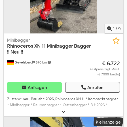
1
/
9
Minibagger
Rhinoceros XN 11 Minibagger Bagger
!! Neu !!
€ 6.722
Gevelsberg
670 km
Festpreis zzgl. MwSt.
(€ 7.999 brutto)
Anfragen
Anrufen
Zustand:
neu
, Baujahr:
2026
, Rhinoceros XN 11 * Kompacktbagger
* Minibagger * Raupenbagger * Kettenbagger * BJ: 2026 *
Betriebsstunden: 0 * GesMaße: 2900mm x 930mm x 2500mm *
GesGew: 1100kg * Leergewicht: 1020kg * Leistung: 9KW / 12PS * 5
Kleinanzeige
km/h * Schaufelgröße: 0,025m³ * Gummikette * 360-Grad-