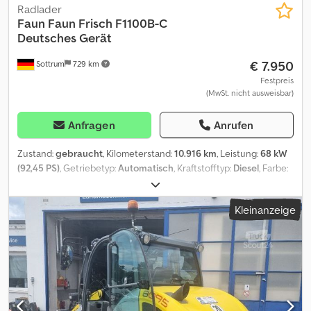
Radlader
Faun
Faun Frisch F1100B-C
Deutsches Gerät
€ 7.950
Sottrum
729 km
Festpreis
(MwSt. nicht ausweisbar)
Anfragen
Anrufen
Zustand:
gebraucht
, Kilometerstand:
10.916 km
, Leistung:
68 kW
(92,45 PS)
, Getriebetyp:
Automatisch
, Kraftstofftyp:
Diesel
, Farbe:
Gelb
, Gesamtgewicht:
8.200 kg
, Leergewicht:
3.700 kg
, maximales
Ladegewicht:
4.500 kg
, Achsen-Konfiguration:
4x4
, Anzahl der
Kleinanzeige
Sitzplätze:
1
, Erstzulassung:
03/1981
, Bremsen:
Sonstige
, Baujahr:
1981
, Betriebsstunden:
10.916 h
, Fahrerkabine:
Fahrerhaus
,
Ausstattung:
Allradantrieb, Kabine, Kopfschutz, Standard-
Schaufel
, * Deutsches Gerät * Zustand, siehe Fotos Crsdpfsv
Efnlex Agxsf * 10.916 Betriebsstunden * Faun Frisch Radlader
F1100B-C * 4x4 Allrad * Schaufel ca. 1,3m³ * 4.100 kg Vorderachse *
4.300kg Hinterachse * Lenkhilfe Hydrostatisch mit Hydraulik *