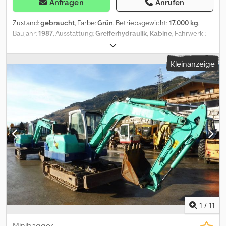
Anfragen
Anrufen
Zustand:
gebraucht
, Farbe:
Grün
, Betriebsgewicht:
17.000 kg
,
Baujahr:
1987
, Ausstattung:
Greiferhydraulik, Kabine
, Fahrwerk :
Rad Fahrerplatz : Kabine Bauart : Verstellausleger Ausrüstung :
StVZO-Beleuchtung Anbauteile : Schaufel Löffel : Aushublöffel,
Kleinanzeige
mit Zähne ID:116943 11621 Std Mobilbagger Fuchs 713
Verstellausleger Allradantrieb Sofort einsatzbereit Voll
funktionsfaehig Wir haben ständig eine große Auswahl an
gebrauchten Fahrzeugen auf Lager. Mehr aus unserem Angebot
finden Sie unter Unverbindliches Angebot, Verkauf nur an
Gewerbetreibende, Irrtum und Zwischenverkauf vorbehalten
Werbungen und Firmenlogos auf Fahrzeuge können evtl. auf
Fotos digital bearbeitet worden sein Cjdpfx Ajv S Nr Ujgxsrf
1
/
11
Minibagger