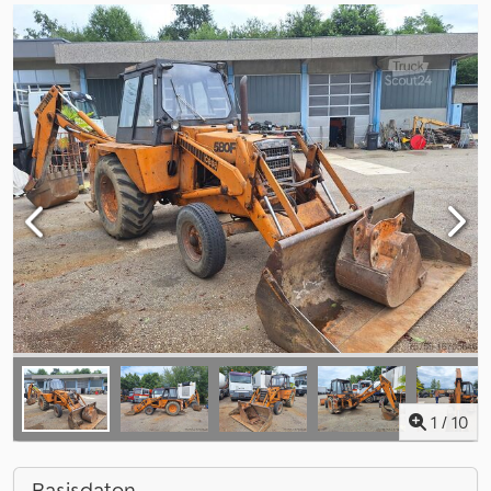
1
/
10
Basisdaten