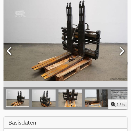
1
/
5
Basisdaten