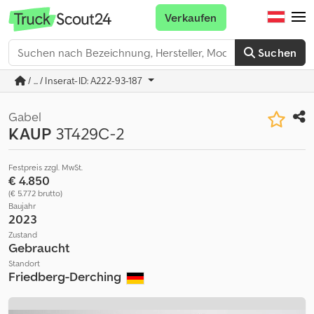
Verkaufen
Suchen
/ ... / Inserat-ID: A222-93-187
Gabel
KAUP
3T429C-2
Festpreis zzgl. MwSt.
€ 4.850
(€ 5.772 brutto)
Baujahr
2023
Zustand
Gebraucht
Standort
Friedberg-Derching