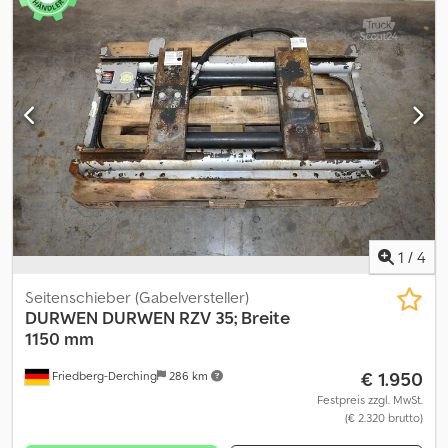
mm, Seitenschub unabhängig vom Öffnungsbereich,
Öffnungsbereich Mitte - Mitte Gabel: 250 - 1050 mm, FEM III,
Baubreite 1.150 mm, incl FEM III A Gabelzinken, incl Schläuche,
forkCarriageWidth: 1150, forkLength: 1100, loadCentreOfGravity:
500, ownCentre: 63 Csdpfxezkmvdo Ab Rerf
1
/
4
Seitenschieber (Gabelversteller)
DURWEN
DURWEN RZV 35; Breite
1150 mm
€ 1.950
Friedberg-Derching
286 km
Festpreis zzgl. MwSt.
(€ 2.320 brutto)