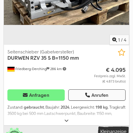
1
/
4
Seitenschieber (Gabelversteller)
DURWEN
RZV 35 S B=1150 mm
€ 4.095
Friedberg-Derching
286 km
Festpreis zzgl. MwSt.
(€ 4.873 brutto)
Anfragen
Anrufen
Zustand:
gebraucht
, Baujahr:
2024
, Leergewicht:
198 kg
, Tragkraft
3500 kg bei 500 mm Lastschwerpunkt, Baubreite: 1150 mm,
Öffnungsbereich: 490-1230 mm, Aufhängung: FEM3, Vorbaumaß:
155 mm, Eigenschwerpunkt: 68 mm, DURWEN Zinkenverstellgerät:
Kleinanzeige
RZV 35 S Breite 1150 mm, separater Seitenschub +/- 100 mm,