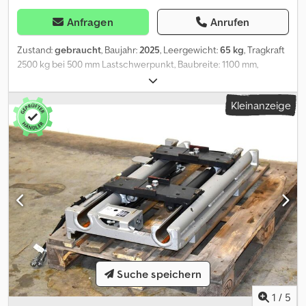
Anfragen
Anrufen
Zustand:
gebraucht
, Baujahr:
2025
, Leergewicht:
65 kg
, Tragkraft
2500 kg bei 500 mm Lastschwerpunkt, Baubreite: 1100 mm,
Aufhängung: FEM2, Vorbaumaß: 58 mm, Eigenschwerpunkt: 23
mm, neues JAZGOT Zinkenverstellgerät 201100B, Baubreite 1100
Kleinanzeige
mm, FEM II, ohne Schläuche, ohne Gabelzinken,
forkCarriageWidth: 1100, loadCentreOfGravity: 500, ownCentre:
23. Crjdpfexuupgox Ab Rjf
Suche speichern
1
/
5