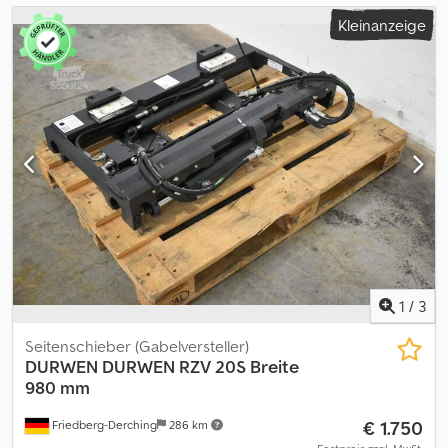
Kleinanzeige
1
/
3
Seitenschieber (Gabelversteller)
DURWEN
DURWEN RZV 20S Breite
980 mm
€ 1.750
Friedberg-Derching
286 km