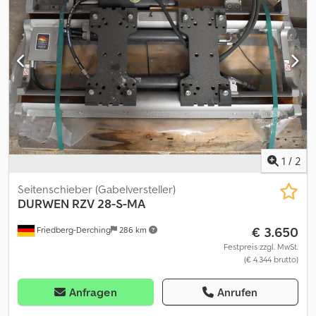
D2113505/D4113621R/L, Gabelträgerbreite: 750 mm,
Lastenschwerpunkt: 500 mm, Eigenschwerpunkt: 490 mm.
Crsdjxluq Sepfx Ab Rjf
1
/
2
Seitenschieber (Gabelversteller)
DURWEN
RZV 28-S-MA
€ 3.650
Friedberg-Derching
286 km
Festpreis zzgl. MwSt.
(€ 4.344 brutto)
Anfragen
Anrufen