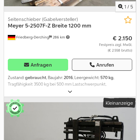
1
/
5
Seitenschieber (Gabelversteller)
Meyer
5-2507F-Z Breite 1200 mm
€ 2.150
Friedberg-Derching
286 km
Festpreis zzgl. MwSt.
(€ 2.558 brutto)
Anfragen
Anrufen
Zustand:
gebraucht
, Baujahr:
2016
, Leergewicht:
570 kg
,
Tragfähigkeit 3500 kg bei 500 mm Lastschwerpunkt,
Gabelzinkenquerschnitt 100 x 50 mm, Gabelzinkenlänge: 1000
mm, Baubreite: 1200 mm, Öffnungsbereich: 80 - 850 mm,
Kleinanzeige
Aufhängung: FEM3A, Vorbaumaß: 261 mm, Eigenschwerpunkt: 165
mm, gebrauchtes, drehbares MEYER-Zinkenverstellgerät,
Drehbereich 360° endlos, Baubreite 1200 mm, Öffnungsbereich
80 - 850 mm, (Mi-Mi) 200 - 990 mm, FEM III A, Tragfähigkeit 3500 kg
bei 500 mm LSP, Eigengewicht 570 kg, Baujahr 2016, inkl.
Schläuche, Gabelzinken verschraubt, Gabelträgerbreite: 1200,