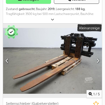
Zustand:
gebraucht
, Baujahr:
2019
, Leergewicht:
188 kg
,
Tragfähigkeit 3500 kg bei 500 mm Lastschwerpunkt, Bauhöhe:
1150 mm, Öffnungsbereich: 490–1230 mm, Aufhängung: FEM3,
Vorbaumaß: 152 mm, Eigenschwerpunkt: 62 mm, gebrauchtes
Kleinanzeige
DURWEN Gabelverstellgerät RZV 35 S mit separatem
Seitenschub, unabhängig vom Öffnungsbereich,
Öffnungsbereich Mitte-Mitte 490–1230 mm, FEM III, Bauhöhe 1.150
mm, Führungssystem: Welle in Rohr, Seitenschub: +/- 100 mm, inkl.
Schläuche, Gabelträgerbreite: 1150, Lastschwerpunkt: 500,
Eigenschwerpunkt: 62. Csdozkm Dhspfx Ab Rerf
1
/
5
Seitenschieber (Gabelversteller)