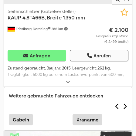
Seitenschieber (Gabelversteller)
KAUP
4,8T466B, Breite 1.350 mm
€ 2.100
Friedberg-Derching
286 km
Festpreis zzgl. MwSt.
(€ 2.499 brutto)
Anfragen
Anrufen
Zustand:
gebraucht
, Baujahr:
2015
, Leergewicht:
262 kg
,
Tragfähigkeit 5000 kg bei einem Lastschwerpunkt von 600 mm,
Bauhöhe: 1350 mm, Öffnungsbereich: 180 - 1.180 mm, Aufhängung:
FEM3, Ausladung: 153 mm, Eigenschwerpunkt: 69 mm, gebrauchte
KAUP 4,8T466B Gabelverstellvorrichtung mit separatem
Weitere gebrauchte Fahrzeuge entdecken
Seitenschub +/- 100 mm, Bauhöhe 1.350 mm, ISO FEM3,
Öffnungsbereich IK - IK 180 - 1.180 mm, ohne
Schnellwechselvorrichtung, passend für
Schnellwechselvorrichtungen bis zum Querschnitt 120x50 mm,
Gabeln
Kranarme
inkl. Schläuche, Gabelträgerbreite: 1350, Lastschwerpunkt: 600,
Eigenschwerpunkt: 69. Credpfxszpggge Ab Rof