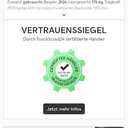
Zustand:
gebraucht
, Baujahr:
2024
, Leergewicht:
174 kg
, Tragkraft
2500 kg bei 600 mm Lastschwerpunkt, Baubreite: 1150 mm,
Öffnungsbereich: 490-1230 mm, Aufhängung: FEM2, Vorbaumaß:
145 mm, Eigenschwerpunkt: 60 mm, neuwertiges DURWEN
Zinkenverstellgerät RZV 28 S mit separatem Seitenschub +/- 100
VERTRAUENSSIEGEL
mm, Führungssystem Well in Rohr, Körberbreite 1150 mm, FEM II,
Öffnungsbereich mittig 370-1110 mm passend für Standardgabeln
Durch TruckScout24 zertifizierte Händler
max. Zinkenbreite 125 mm, inkl. Schläuche, ohne Gabelzinken,
Gabelträgerbreite: 1150, Lastschwerpunkt: 600,
Eigenschwerpunkt: 60. Crodpfx Aoxlun Rob Ref
Jetzt mehr Infos