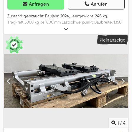
Anfragen
Anrufen
Zustand:
gebraucht
, Baujahr:
2024
, Leergewicht:
246 kg
,
Tragkraft 5000 kg bei 600 mm Lastschwerpunkt, Baubreite: 1350
mm, Öffnungsbereich: 490-1430 mm, Aufhängung: FEM3,
Vorbaumaß: 153 mm, Eigenschwerpunkt: 63 mm, Seitenschub
Kleinanzeige
ventilgesteuert, abhängig vom Verstellbereich, Öffnungsbereich
Außenkante - Außenkante 490 - 1430 mm, Gabelträgerbreite:
1350, Lastschwerpunkt: 600, Eigenschwerpunkt: 63 Cjdpfx Abjw
Uxxgs Rsrf
1
/
4