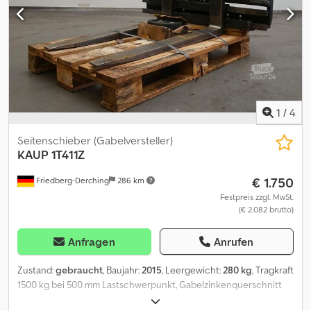
Gabelzinkenlänge: 1000, Lastschwerpunkt: 500,
Eigenschwerpunkt: 165. Credpszrqb Tjfx Ab Ref
1
/
4
Seitenschieber (Gabelversteller)
KAUP
1T411Z
€ 1.750
Friedberg-Derching
286 km
Festpreis zzgl. MwSt.
(€ 2.082 brutto)
Anfragen
Anrufen
Zustand:
gebraucht
, Baujahr:
2015
, Leergewicht:
280 kg
, Tragkraft
1500 kg bei 500 mm Lastschwerpunkt, Gabelzinkenquerschnitt
100 x 40 mm, Gabelzinkenlänge: 1000 mm, Baubreite: 1130 mm,