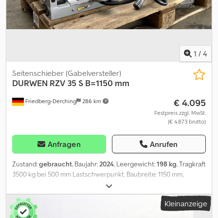
1
/
4
Seitenschieber (Gabelversteller)
DURWEN
RZV 35 S B=1150 mm
€ 4.095
Friedberg-Derching
286 km
Festpreis zzgl. MwSt.
(€ 4.873 brutto)
Anfragen
Anrufen
Zustand:
gebraucht
, Baujahr:
2024
, Leergewicht:
198 kg
, Tragkraft
3500 kg bei 500 mm Lastschwerpunkt, Baubreite: 1150 mm,
Öffnungsbereich: 490-1230 mm, Aufhängung: FEM3, Vorbaumaß:
155 mm, Eigenschwerpunkt: 68 mm, neuwertiges DURWEN RZV 35
Kleinanzeige
S Zinkenverstellgerät, Breite 1150 mm, separater Seitenschub +/-
100 mm, Öffnungsbereich Außenkante - Außenkante 490 - 1230