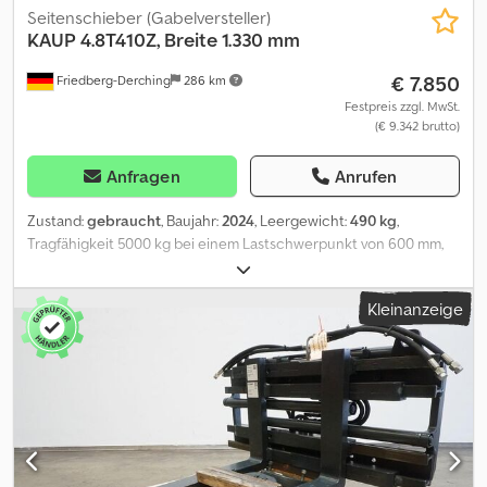
Seitenschieber (Gabelversteller)
KAUP
4.8T410Z, Breite 1.330 mm
€ 7.850
Friedberg-Derching
286 km
Festpreis zzgl. MwSt.
(€ 9.342 brutto)
Anfragen
Anrufen
Zustand:
gebraucht
, Baujahr:
2024
, Leergewicht:
490 kg
,
Tragfähigkeit 5000 kg bei einem Lastschwerpunkt von 600 mm,
Bauhöhe: 1330 mm, Öffnungsbereich: 540 - 1980 mm, Aufhängung:
FEM3, Ausladung: 253 mm, Eigenschwerpunkt: 112 mm,
Kleinanzeige
gebrauchtes KAUP-Zinkenverstellgerät 4,8T410Z mit separater
Seitenschubfunktion +/- 100 mm, FEM III, Bauhöhe 1.330 mm,
Öffnungsbereich 540 - 1980 mm, ohne Gabelzinken, ohne
Schläuche, Gabelträgerbreite: 1330, Lastschwerpunkt: 600,
Eigenschwerpunkt: 112. Csdpsznn R Refx Ab Rorf