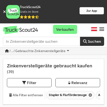
TruckScout24
Zur App
Gratis im Store
Verkaufen
Suchen
/ ... / Gebrauchte Zinkenverstellgeräte
Zinkenverstellgeräte gebraucht kaufen
(39)
Filter
Relevanz
Stapler & Flurförderzeuge
Anbau
Alle Filter entfernen