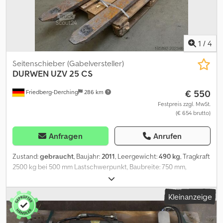
1
/
4
Seitenschieber (Gabelversteller)
DURWEN
UZV 25 CS
€ 550
Friedberg-Derching
286 km
Festpreis zzgl. MwSt.
(€ 654 brutto)
Anfragen
Anrufen
Zustand:
gebraucht
, Baujahr:
2011
, Leergewicht:
490 kg
, Tragkraft
2500 kg bei 500 mm Lastschwerpunkt, Baubreite: 750 mm,
Öffnungsbereich: 600-1400 mm, Aufhängung: FEM2A,
Eigenschwerpunkt: 490 mm, gebrauchtes Durwen
Kleinanzeige
Zinkenverstellgerät. Verstellbereich 600 - 1.400 mm AK-AK, inkl.
teleskopierbare Gabelzinken geschraubt: Grundlänge 1.350 mm,
Ausfahrlänge 1.350 mm, Außenquerschnitt 165 x 56 mm, Serien-Nr.: