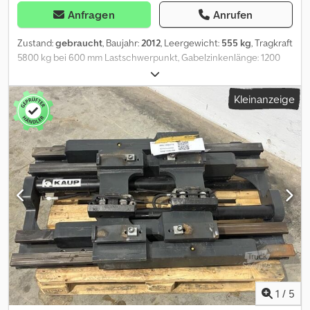
Anfragen
Anrufen
Zustand:
gebraucht
, Baujahr:
2012
, Leergewicht:
555 kg
, Tragkraft
5800 kg bei 600 mm Lastschwerpunkt, Gabelzinkenlänge: 1200
mm, Baubreite: 1400 mm, Aufhängung: FEM3, Vorbaumaß: 125 mm,
Eigenschwerpunkt: 310 mm, gebrauchtes Griptech
Kleinanzeige
Zinkenverstellgerät mit KOOI-Teleskopgabeln, Verstellbereich
510-1410 mm, Typ RG4 58/FPX 58 1200/850-SV, Zinken Grundlänge
1200 mm / ausgefahren 2050 mm, Tele. Gabeln integriert, Typ:
RG4-58-1200-850, SE 9121493, mit Magnetventil,
Gabelträgerbreite: 1400, Gabelzinkenlänge: 1200,
Lastschwerpunkt: 600, Eigenschwerpunkt: 310 Cedozn A Hyspfx
Ab Rerf
1
/
5