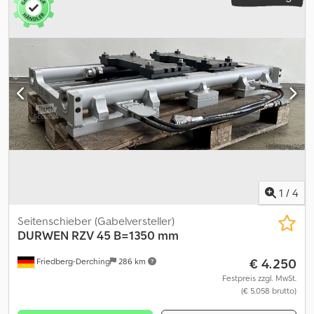
Öffnungsbereich Außenkante - Außenkante 490 - 1230 mm,
Gabelbreiten max. 140 mm, FEM III, inkl. Schläuche, ohne
Gabelzinken, Gabelträgerbreite: 1150, Lastschwerpunkt: 500,
Eigenschwerpunkt: 68 Crjdpjw Uxw Nsfx Ab Rjf
1
/
4
Seitenschieber (Gabelversteller)
DURWEN
RZV 45 B=1350 mm
€ 4.250
Friedberg-Derching
286 km
Festpreis zzgl. MwSt.
(€ 5.058 brutto)