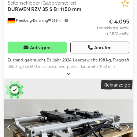
Seitenschieber (Gabelversteller)
DURWEN
RZV 35 S B=1150 mm
€ 4.095
Friedberg-Derching
286 km
Festpreis zzgl. MwSt.
(€ 4.873 brutto)
Anfragen
Anrufen
Zustand:
gebraucht
, Baujahr:
2024
, Leergewicht:
198 kg
, Tragkraft
3500 kg bei 500 mm Lastschwerpunkt, Baubreite: 1150 mm,
Öffnungsbereich: 490-1230 mm, Aufhängung: FEM3, Vorbaumaß:
155 mm, Eigenschwerpunkt: 68 mm, DURWEN Zinkenverstellgerät:
Kleinanzeige
RZV 35 S Breite 1150 mm, separater Seitenschub +/- 100 mm,
Öffnungsbereich Außenkante - Außenkante 490 - 1230 mm, FEM
III, inkl. Schläuche, Gabelträgerbreite: 1150, Lastschwerpunkt: 500,
Eigenschwerpunkt: 68 Cedpjw Uxwvjfx Ab Rjrf