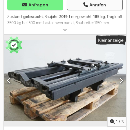
Anfragen
Anrufen
Zustand:
gebraucht
, Baujahr:
2019
, Leergewicht:
165 kg
, Tragkraft
3500 kg bei 500 mm Lastschwerpunkt, Baubreite: 1150 mm,
Öffnungsbereich: 490-1230 mm, Aufhängung: FEM3, Vorbaumaß:
138 mm, Eigenschwerpunkt: 65 mm, gebrauchtes DURWEN RZV 35
Kleinanzeige
Zinkenverstellgerät mit Ventilblockseitenschub, Baubreite 1.150
mm, Öffnungsbereich Führungssystem 490-1230 mm abhängig
vom Verstellbereich, FEM III, inkl. Schläuche, Gabelträgerbreite:
1150 mm, Lastschwerpunktabstand: 500 mm, Eigenschwerpunkt:
65 mm Crsdpfezkmu Tex Ab Ref
1
/
3