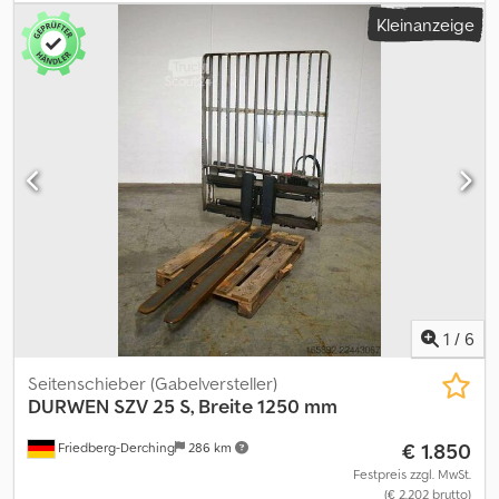
Öffnungsbereich: 350-1700 mm, Aufhängung: FEM2A, Vorbaumaß:
Kleinanzeige
138 mm, Eigenschwerpunkt: 148 mm, gebrauchtes Kaup
Zinkenverstellgerät 1T411Z mit integriertem Seitenschub +/- 100
mm, Seitenschub unabhängig vom Öffnungsbereich. GZ-mit
Hardox verschleißblech. Gabelträgerbreite: 1130 mm,
Gabelzinkenlänge: 1000 mm, Lastschwerpunkt: 500 mm,
Eigenschwerpunkt: 148 mm. Codpezp Sg Ejfx Ab Rjrf
1
/
6
Seitenschieber (Gabelversteller)
DURWEN
SZV 25 S, Breite 1250 mm
€ 1.850
Friedberg-Derching
286 km
Festpreis zzgl. MwSt.
(€ 2.202 brutto)