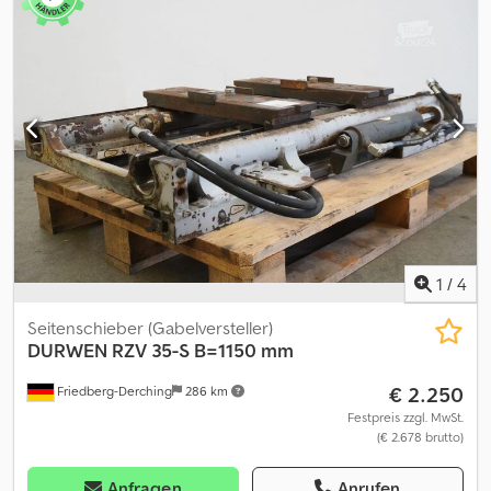
mm, überholte KAUP-Gabelzinkenverstellvorrichtung 1T411Z,
inklusive Seitenschub +/- 100 mm zu beiden Seiten, Gerät mit
Doppelpendelrahmen, Sperrventil und integriertem
Ausgleichsventil, Gabelträgerbreite: 1130, Gabelzinkenlänge: 1000,
Lastschwerpunkt: 500, Eigenschwerpunkt: 148. Csdpfx Asycygzob
Rorf
1
/
4
Seitenschieber (Gabelversteller)
DURWEN
RZV 35-S B=1150 mm
€ 2.250
Friedberg-Derching
286 km
Festpreis zzgl. MwSt.
(€ 2.678 brutto)
Anfragen
Anrufen