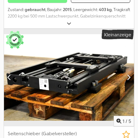
Zustand:
gebraucht
, Baujahr:
2015
, Leergewicht:
403 kg
, Tragkraft
2200 kg bei 500 mm Lastschwerpunkt, Gabelzinkenquerschnitt
130 x 40 mm, Gabelzinkenlänge: 1300 mm, Baubreite: 1130 mm,
Öffnungsbereich: 0 - 1300 mm, Aufhängung: FEM2A, Vorbaumaß:
Kleinanzeige
150 mm, Eigenschwerpunkt: 220 mm, gebrauchtes KAUP
Zinkenverstellgerät 1,5T411Z in Sonderausführung mit separatem
Seitenschieber +/-100, GZ-gekröpft um Öffnungsbereich 0 zu
erreichen, inkl. Schläuche, feste Gabelzinken, Gabelträgerbreite:
1130 mm, Gabelzinkenlänge: 1300 mm, Lastschwerpunkt: 500 mm,
Eigenschwerpunkt: 220 mm. Cjdpfx Abow Uxv Ej Rsrf
1
/
5
Seitenschieber (Gabelversteller)