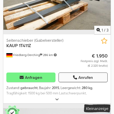
1
/
3
Seitenschieber (Gabelversteller)
KAUP
1T411Z
€ 1.950
Friedberg-Derching
286 km
Festpreis zzgl. MwSt.
(€ 2.320 brutto)
Anfragen
Anrufen
Zustand:
gebraucht
, Baujahr:
2015
, Leergewicht:
280 kg
,
Tragfähigkeit: 1500 kg bei 500 mm Lastschwerpunkt,
Gabelzinkenquerschnitt: 100 x 40 mm, Gabelzinkenlänge: 1000
mm, Bauhöhe: 1130 mm, Öffnungsweite: 350–1700 mm,
Kleinanzeige
Aufhängung: FEM2A, Vorbaumaß: 138 mm, Eigenschwerpunkt: 148