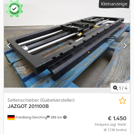
Kleinanzeige
1
/
4
Seitenschieber (Gabelversteller)
JAZGOT
201100B
€ 1.450
Friedberg-Derching
286 km
Festpreis zzgl. MwSt.
(€ 1.726 brutto)