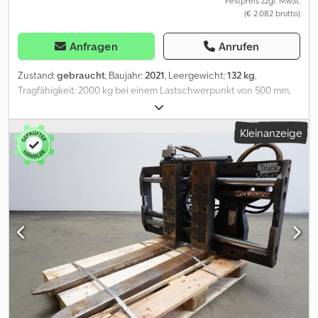
Festpreis zzgl. MwSt.
(€ 2.082 brutto)
Anfragen
Anrufen
Zustand:
gebraucht
, Baujahr:
2021
, Leergewicht:
132 kg
,
Tragfähigkeit: 2000 kg bei einem Lastschwerpunkt von 500 mm,
Baubreite: 980 mm, Öffnungsbereich: 490 - 1060 mm,
Aufhängung: FEM2A, Vorbaumaß: 142 mm, Eigenschwerpunkt: 45
Kleinanzeige
mm, gebrauchtes DURWEN ZVG, RZV 20S, Baujahr 2021, Nennkraft:
2000 kg bei einem Lastschwerpunkt von 500 mm,
Öffnungsbereich: 490 - 1060 mm mit separater
Seitenschubvorrichtung +/- 100 mm, Eigengewicht: 132 kg, Breite:
980 mm, Aufhängung: FEM 2A, inklusive Schläuche, ohne
Gabelzinken, Gabelträgerbreite: 980, Lastschwerpunkt: 500,
Eigenschwerpunkt: 45. Crsdpozrz Nnofx Ab Ref