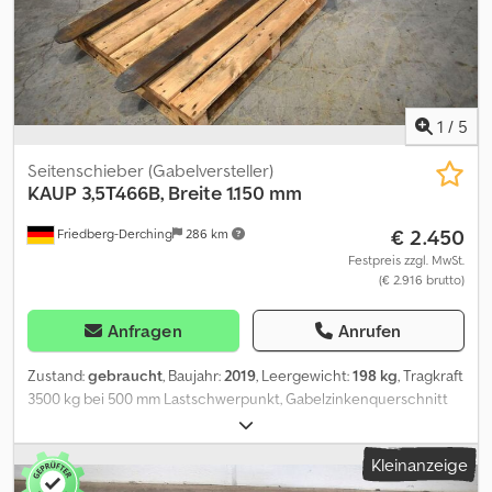
1
/
5
Seitenschieber (Gabelversteller)
KAUP
3,5T466B, Breite 1.150 mm
€ 2.450
Friedberg-Derching
286 km
Festpreis zzgl. MwSt.
(€ 2.916 brutto)
Anfragen
Anrufen
Zustand:
gebraucht
, Baujahr:
2019
, Leergewicht:
198 kg
, Tragkraft
3500 kg bei 500 mm Lastschwerpunkt, Gabelzinkenquerschnitt
120 x 50 mm, Gabelzinkenlänge: 1100 mm, Baubreite: 1150 mm,
Öffnungsbereich: 250 - 1050 mm, Aufhängung: FEM3, Vorbaumaß:
Kleinanzeige
153 mm, Eigenschwerpunkt: 63 mm, gebrauchtes KAUP
Zinkenverstellgerät 3,5T466B mit separatem Seitenschub +/- 100