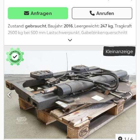
Anfragen
Anrufen
Zustand:
gebraucht
, Baujahr:
2016
, Leergewicht:
247 kg
, Tragkraft
2500 kg bei 500 mm Lastschwerpunkt, Gabelzinkenquerschnitt
100 x 45 mm, Gabelzinkenlänge: 1600 mm, Baubreite: 1250 mm,
Öffnungsbereich: 320 - 1150 mm, Aufhängung: FEM2A, Vorbaumaß:
Kleinanzeige
77 mm, Eigenschwerpunkt: 80 mm, gebrauchtes DURWEN SZV 25
S Zinkenverstellgerät ohne Seitenschub, Öffnungsbereich
Zinkenverstellgerät: 320 - 1150 mm, Baubreite 1150 mm, mit
Lastschutzgitter, inkl. Schläuche, inkl. Gabelzinken 1600x100x45
mm FEM II A , forkCarriageWidth: 1250, forkLength: 1600,
loadCentreOfGravity: 500, ownCentre: 80 Csdpfx Abozp Sb Ne
Rerf
1
/
4