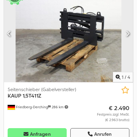
mm, Gabelbreiten max. 140 mm, ohne Gabelzinken, inkl.
Schläuche. Cjdjw Uxwpjpfx Ab Rjrf
1
/
4
Seitenschieber (Gabelversteller)
KAUP
1,5T411Z
€ 2.490
Friedberg-Derching
286 km
Festpreis zzgl. MwSt.
(€ 2.963 brutto)
Anfragen
Anrufen