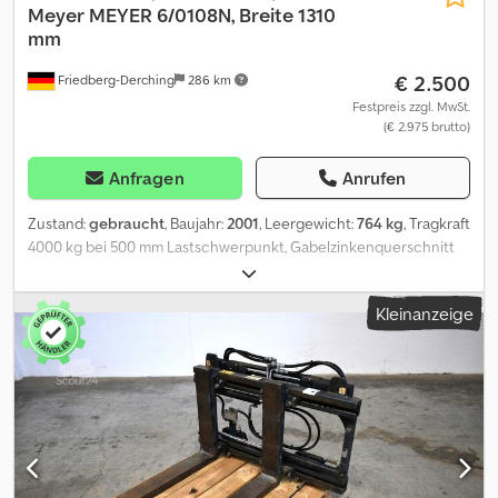
Meyer
MEYER 6/0108N, Breite 1310
mm
€ 2.500
Friedberg-Derching
286 km
Festpreis zzgl. MwSt.
(€ 2.975 brutto)
Anfragen
Anrufen
Zustand:
gebraucht
, Baujahr:
2001
, Leergewicht:
764 kg
, Tragkraft
4000 kg bei 500 mm Lastschwerpunkt, Gabelzinkenquerschnitt
150 x 60 mm, Gabelzinkenlänge: 2000 mm, Baubreite: 1310 mm,
Öffnungsbereich: 260 - 1.740 mm, Aufhängung: FEM3B, Vorbaumaß:
Kleinanzeige
173 mm, Eigenschwerpunkt: 414 mm, Gebrauchtes Meyer
Zinkenverstellgerät mit Ventilblockseitenschub, Seitenschub
abhängig vom Öffnungsbereich, Öffnungsbereich 260 - 1.740 mm,
FEM3B, Anschraubgabelzinken, mit Schnellwechselkupplungen,
inkl. Schläuche, forkCarriageWidth: 1310, forkLength: 2000,
loadCentreOfGravity: 500, ownCentre: 414 Crsdpezkmwusfx Ab
Rsf