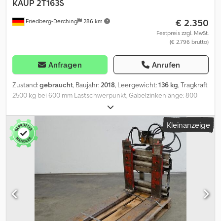
KAUP
2T163S
€ 2.350
Friedberg-Derching
286 km
Festpreis zzgl. MwSt.
(€ 2.796 brutto)
Anfragen
Anrufen
Zustand:
gebraucht
, Baujahr:
2018
, Leergewicht:
136 kg
, Tragkraft
2500 kg bei 600 mm Lastschwerpunkt, Gabelzinkenlänge: 800
mm, Baubreite: 1120 mm, Öffnungsbereich: 140 - 990 mm,
Aufhängung: FEM2A, Vorbaumaß: 126 mm, Eigenschwerpunkt: 49
Kleinanzeige
mm, neuwertiges Zinkenverstellgerät 2T163S mit Seitenschub
abhängig von Öffnungsbereich 140-990 mm, Baubreite 1120 mm,
FEMII, incl. Schläuche, ohne Gabelzinken, passend für
Gabelbreiten bis 125 mm, maximaler Seitenschub bei
Gabelstellung im kleinsten Öffnungsbereich, Gabelträgerbreite:
1120, Gabelzinkenlänge: 800, Lastschwerpunkt: 600,
Eigenschwerpunkt: 49 Csdpfxoxgu U Te Ab Rjrf