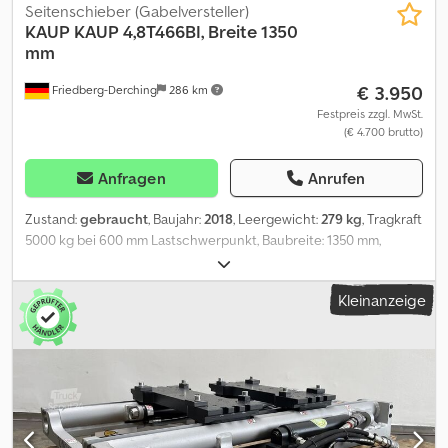
Seitenschieber (Gabelversteller)
KAUP
KAUP 4,8T466BI, Breite 1350
mm
€ 3.950
Friedberg-Derching
286 km
Festpreis zzgl. MwSt.
(€ 4.700 brutto)
Anfragen
Anrufen
Zustand:
gebraucht
, Baujahr:
2018
, Leergewicht:
279 kg
, Tragkraft
5000 kg bei 600 mm Lastschwerpunkt, Baubreite: 1350 mm,
Öffnungsbereich: 250–1250 mm, Aufhängung: FEM3, Vorbaumaß:
148 mm, Eigenschwerpunkt: 65 mm. Gebrauchtes KAUP 4,8T466BI
Kleinanzeige
integriertes Zinkenverstellgerät mit separatem Seitenschub +/-
100 mm, Baubreite 1350 mm. Seitenschub unabhängig vom
Öffnungsbereich. Öffnungsbereich Mitte–Mitte 250–1250 mm.
Passend für einen Standardmast 189. Gabelträgerbreite: 1350 mm,
Lastschwerpunkt: 600 mm, Eigenschwerpunkt: 65 mm. Crsdpfx
Ajzdv A Teb Rof