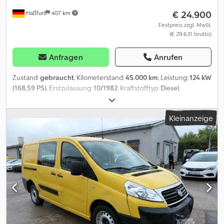
€ 24.900
Haßfurt
407 km
Festpreis zzgl. MwSt.
(€ 29.631 brutto)
Anfragen
Anrufen
Zustand:
gebraucht
, Kilometerstand:
45.000 km
, Leistung:
124 kW
(168,59 PS)
, Erstzulassung:
10/1982
, Kraftstofftyp:
Diesel
,
Getriebetyp:
mechanisch
, Farbe:
Weiß
, Baujahr:
1981
, Ausstattung:
Klimaanlage
, * PREISANGEBOT - so wie Fahrzeug steht * S 208 H
Kleinanzeige
* Hersteller: Kässbohrer / SETRA * 124 KW / 5675 ccm, Motor OM
352 A * Fahrzeug steht baujahrbedingt noch sehr gut * Baujahr:
1981 * KM-Stand lt. Tacho -> vermutl. über 1 Mio. km * Gerippe
baujahrbeingt in Ordnung (siehe Fotos) * Besonderheit: eine
Fahrgasttüre * Klimaanlage verbaut * schöner "kleiner
Odltimerbus" * Reisebestuhlung * Gerne senden wir Ihnen bei
Bedarf weitere Fotos zu. * etc. * Verkauf an Gewerbetreibende *
ALLE ANGABEN OHNE GEWÄHR * Den Zwischenverkauf behalten
wir uns vor. Csdeqw Tr Dopfx An Eerf * DEN ZWISCHENVERKAUF
BEHALTEN WIR UNS VOR