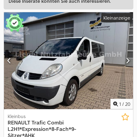
Diese Inserate könnten Sie auch interessieren.
Kleinanzeige
1
/
20
Kleinbus
RENAULT
Trafic Combi
L2H1*Expression*8-Fach*9-
Sitzer*AHK