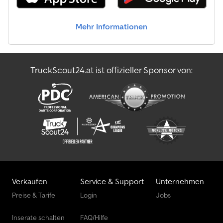
55 stehende Passagiere, was es für den öffentlichen Nahverkehr
besonders attraktiv macht. Die Karosserie in einer
Mehr Informationen
ansprechenden weiß-blauen Metallic-Lackierung hat die
Abmessungen von 11.980 mm Länge, 2.500 mm Breite und 2.880
mm Höhe. Mit einem zulässigen Gesamtgewicht von 18.000 kg ist
der Bus robust und für den täglichen Einsatz gut gerüstet.
TruckScout24.at ist offizieller Sponsor von:
Verkauf nur an Gewerbetreibende (Landwirtschaft, Freiberufler,
Klein- und Großgewerbe) oder Export. Irrtum und
Zwischenverkauf vorbehalten.
Verkaufen
Service & Support
Unternehmen
Preise & Tarife
Login
Jobs
Inserate schalten
FAQ/Hilfe