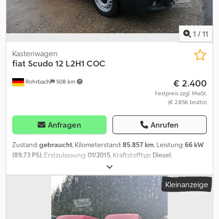
1
/
11
Kastenwagen
fiat
Scudo 12 L2H1 COC
€ 2.400
Rohrbach
508 km
Festpreis zzgl. MwSt.
(€ 2.856 brutto)
Anfragen
Anrufen
Zustand:
gebraucht
, Kilometerstand:
85.857 km
, Leistung:
66 kW
(89,73 PS)
, Erstzulassung:
01/2015
, Kraftstofftyp:
Diesel
,
Leergewicht:
1.831 kg
, maximales Ladegewicht:
1.049 kg
,
Gesamtgewicht:
2.880 kg
, Radstand:
3.122 mm
, Kraftstoff:
Diesel
,
Kleinanzeige
Kraftstoffverbrauch (innerorts):
8 l/100km
, Kraftstoffverbrauch
(außerorts):
6,3 l/100km
, Kraftstoffverbrauch (kombiniert):
6,9
l/100km
, Farbe:
Gelb
, Fahrerkabine:
Sonstige
, Getriebetyp:
mechanisch
, Emissionsklasse:
Euro5
, Federung:
Sonstige
,