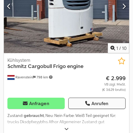
1
/
10
Kühlsystem
Schmitz Cargobull
Frigo engine
€ 2.999
Ravenstein
798 km
VB zzgl. MwSt.
(€ 3.629 brutto)
Anfragen
Anrufen
Zustand:
gebraucht
, Neu: Nein Farbe: Weiß Teil geeignet für:
trucks Dksdpfxeyybfns Afhor Allgemeiner Zustand: gut
Technischer Zustand: gut Optischer Zustand: gut