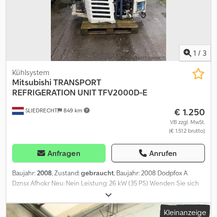
1
/
3
Kühlsystem
Mitsubishi
TRANSPORT
REFRIGERATION UNIT TFV2000D-E
€ 1.250
SLIEDRECHT
849 km
VB zzgl. MwSt.
(€ 1.512 brutto)
Anfragen
Anrufen
Baujahr:
2008
, Zustand:
gebraucht
, Baujahr: 2008 Dodpfox A
Dznsx Afhokr Neu: Nein Leistung: 26 kW (35 PS) Wenden Sie sich
an Arjan Kamsteeg oder Rob Veldhuis, um weitere Informationen
zu erhalten.
Kleinanzeige