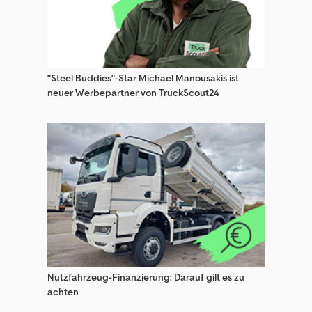
Sonstige Gülletechnik
Sonstige Kühltransporter / Frischdienstfahrzeug
Sonstige Landmaschinen Teile & Zubehör
"Steel Buddies"-Star Michael Manousakis ist
Sonstige Landwirtschaftliche Presse
neuer Werbepartner von TruckScout24
Sonstige Melktechnik / Melkanlage
Sonstige Obst- Und Weinbaumaschine
Sonstige Pflanzenschutzmaschinen
Sonstige Rübentechnik
Sonstige Sattelzugmaschinen
Sonstige Sieb/Brechanlage
Nutzfahrzeug-Finanzierung: Darauf gilt es zu
Sonstige Silagetechnik
achten