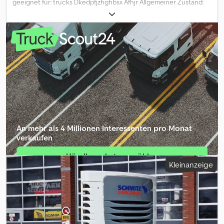
geeignet für: trucks Dkedpfjzhghbsx Afhjr Allgemeiner Zustand:
gut Technischer Zustand: gut Optischer Zustand: gut
An mehr als 4 Millionen Inte­ressenten pro Monat
verkaufen
Händlerpaket auswählen
Kleinanzeige
Einzelinserat erstellen