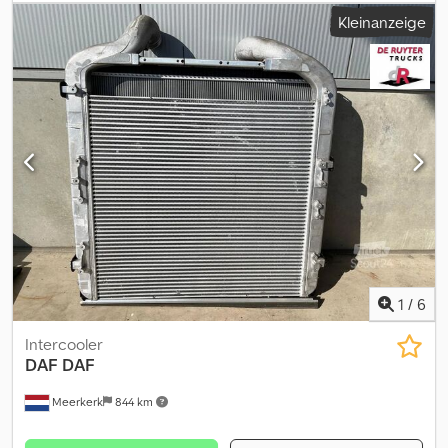
Kleinanzeige
1
/
6
Intercooler
DAF
DAF
Meerkerk
844 km