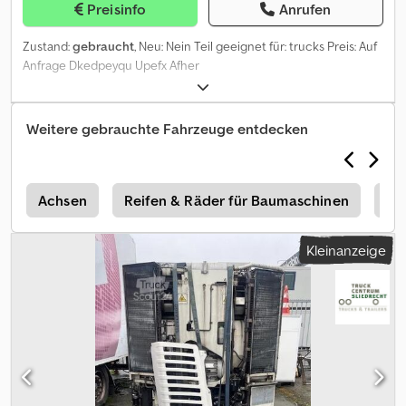
Preisinfo
Anrufen
Zustand:
gebraucht
, Neu: Nein Teil geeignet für: trucks Preis: Auf
Anfrage Dkedpeyqu Upefx Afher
Mehrwertsteuer/Differenzbesteuerung: Mehrwertsteuer
abzugsfähig Typennummer: 2319325
Weitere gebrauchte Fahrzeuge entdecken
Achsen
Reifen & Räder für Baumaschinen
Vä
Kleinanzeige