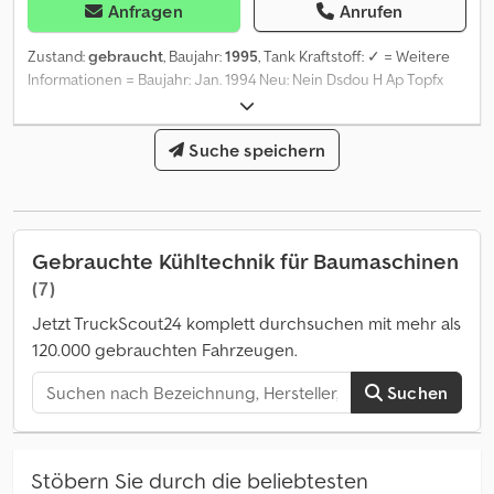
Anfragen
Anrufen
Zustand:
gebraucht
, Baujahr:
1995
, Tank Kraftstoff: ✓ = Weitere
Informationen = Baujahr: Jan. 1994 Neu: Nein Dsdou H Ap Topfx
Afhskr = Firmeninformationen = For more information on this unit
please call: or e-mail: . A full stock overview can be found at: .
Please do not forget to subscribe to our newsletter for weekly
Suche speichern
updates on our stock.
Gebrauchte Kühltechnik für Baumaschinen
(7)
Jetzt TruckScout24 komplett durchsuchen mit mehr als
120.000 gebrauchten Fahrzeugen.
Suchen
Stöbern Sie durch die beliebtesten