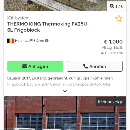
1
/
6
Kühlsystem
THERMO KING
Thermoking FK25U-
6L Frigoblock
€ 1.000
Herentals
812 km
VB zzgl. MwSt.
(€ 1.210 brutto)
Anfragen
Anrufen
Baujahr:
2017
, Zustand:
gebraucht
, Kühlgruppe / Kühleinheit
Frigoblock Baujahr 2017 Cevoman bv. Dkedpozldt Aofx Afhjr
Lenskensdijk 5 2200 Herentals Belgien
Kleinanzeige