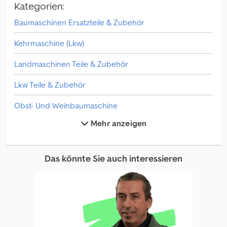
Kategorien:
Baumaschinen Ersatzteile & Zubehör
Kehrmaschine (Lkw)
Landmaschinen Teile & Zubehör
Lkw Teile & Zubehör
Obst- Und Weinbaumaschine
Mehr anzeigen
Sonstige Baumaschinen Ersatzteile & Zubehör
Sonstige Bodenbearbeitungsmaschine
Das könnte Sie auch interessieren
Sonstige Futtertechnik
Sonstige Fördertechnik Für Landwirtschaft
Sonstige Gemüsebaumaschine