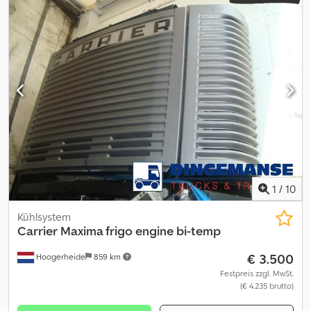
1
/
10
Kühlsystem
Carrier
Maxima frigo engine bi-temp
€ 3.500
Hoogerheide
859 km
Festpreis zzgl. MwSt.
(€ 4.235 brutto)