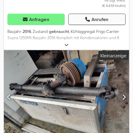
VB zzgl. MwSt.
(€ 6.655 brutto)
Anfragen
Anrufen
Baujahr:
2016
, Zustand:
gebraucht
, Kühlaggregat Frigo Carrier
Supra 1250Mt Baujahr 2016 Komplett mit Kondensatoren und 8
Meter Kühlaggregat. Dsdpfx Afezl Tqqohekr Cevoman bv.
Lenskensdijk 5 2200 Herentals Belgien
Kleinanzeige