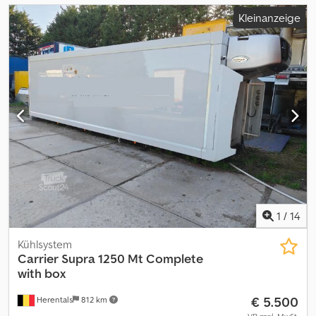
Kleinanzeige
1
/
14
Kühlsystem
Carrier
Supra 1250 Mt Complete
with box
€ 5.500
Herentals
812 km