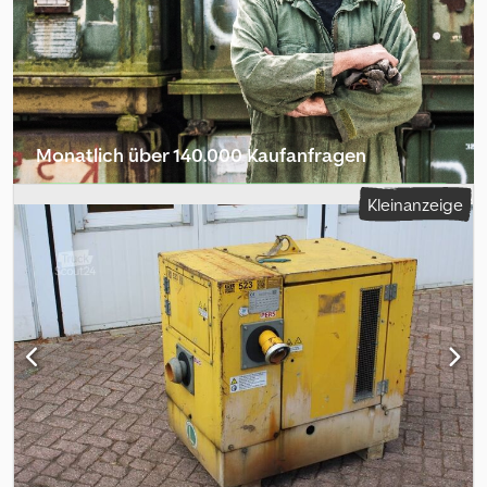
Aifo, 4-Zylinder Turbo-Intercooler Pumpenstunden: n. a.
Bereifung: 13 R 22.5 ca. 20% Zulässiges Gesamtgewicht: 40.000 kg
Kilometerstand: 244.261 km Erstzulassung des Lkw: 07.08.2007
Monatlich über 140.000 Kaufanfragen
Händlerpaket auswählen
Kleinanzeige