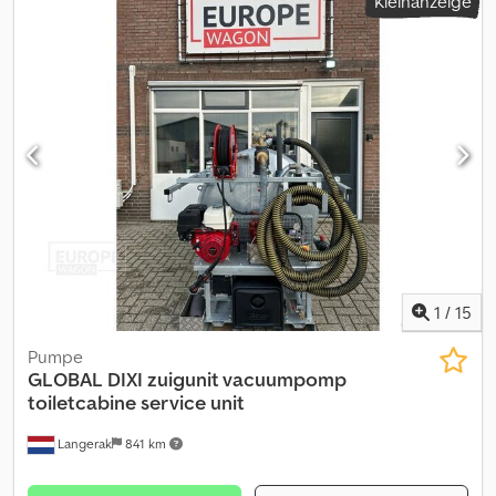
Kleinanzeige
1
/
15
Pumpe
GLOBAL
DIXI zuigunit vacuumpomp
toiletcabine service unit
Langerak
841 km