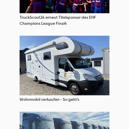
Sonstige Pflug
TruckScout24 erneut Titelsponsor des EHF
Sonstige Pritschenwagen
Champions League Final4
Sonstige Sattelzugmaschinen
Sonstige Sieb/Brechanlage
Sonstige Sonderfahrzeuge
Teile & Zubehör
Wohnmobil verkaufen - So geht's