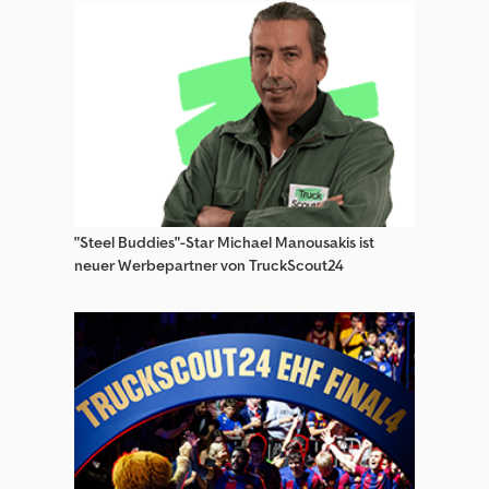
Schwing Betonpumpe
Sonstige
Sonstige Baukompressor
Sonstige Betonpumpe
Sonstige Busse
"Steel Buddies"-Star Michael Manousakis ist
Sonstige Forstfahrzeuge
neuer Werbepartner von TruckScout24
Sonstige Landwirtschaftliche Presse
Sonstige Lkw Betonpumpe
Sonstige Mobilbagger
Sonstige Pferdetransporter / Viehtransporter
Sonstige Pflanzenschutzmaschinen