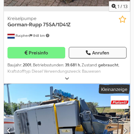
1
/
13
Kreiselpumpe
Gorman-Rupp
75SA/1D41Z
Rucphen
848 km
Preisinfo
Anrufen
Baujahr:
2001
, Betriebsstunden:
39.681 h
, Zustand:
gebraucht
,
Kraftstofftyp: Diesel Verwendungszweck: Bauwesen
Verwendbares Material: Wasser Leergewicht: 530 kg Motormarke:
Hatz 1D41Z Wenden Sie sich an J.A.J. Jansen, um weitere
Kleinanzeige
Informationen zu erhalten. Dcedjww Sm Djpfx Ab Hsk