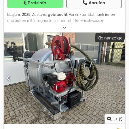
Preisinfo
Anrufen
Baujahr:
2025
, Zustand:
gebraucht
, Verzinkter Stahltank innen
und außen mit integriertem Innenrohr für Frischwasser·
Kompaktes Design – geeignet für den Laderaum von Pick-up
Trucks (z. B. Ranger, Dodge) mit Einzelkabine· Erforderliche
Kleinanzeige
Mindestzuladung: 1000 kg· Andere FLX-Modelle mit Tankinhalten
bis 3400 Liter auf Anfrage erhältlichAusstattung standardmäßig:·
Verzinkter Abwassertank (innen und außen)· MEC 1600P
Vakuumpumpe· Honda GX 390 Motor· Oszillierende
Maschinenplatte· 9,1 m Saugschlauch mit Lanze und Kugelhahn·
Füllstandsanzeigen für alle Tanks· Leichte Aluminiumkonstruktion·
Notausschalter Gewicht: 525 kg = Weitere Informationen =
Djdpfoxyv Hdjx Ab Hock Baujahr: 2025 Verwendungszweck:
Bauwesen Leergewicht: 525 kg Inhalt des Laderaums: 1.000 l
Allgemeiner Zustand: sehr gut Technischer Zustand: sehr gut
Optischer Zustand: sehr gut Preis: Auf Anfrage =
Firmeninformationen = Direkt vom Alleinimporteur aller Marken!
Keine Zwischenhändler, nur direkt vom Importeur. GROSSER
LAGERBESTAND, sofort lieferbar.
1
/
15