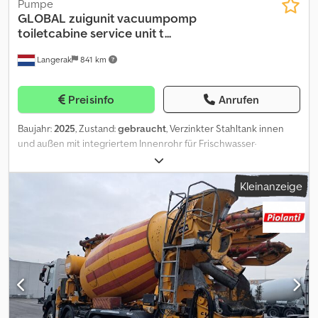
Pumpe
GLOBAL
zuigunit vacuumpomp
toiletcabine service unit t...
Langerak
841 km
Preisinfo
Anrufen
Baujahr:
2025
, Zustand:
gebraucht
, Verzinkter Stahltank innen
und außen mit integriertem Innenrohr für Frischwasser·
Kompaktes Design – geeignet für den Laderaum von Pick-up
Trucks (z. B. Ranger, Dodge) mit Einzelkabine· Erforderliche
Kleinanzeige
Mindestzuladung: 1000 kg· Andere FLX-Modelle mit Tankinhalten
bis 3400 Liter auf Anfrage erhältlichAusstattung standardmäßig:·
Verzinkter Abwassertank (innen und außen)· MEC 1600P
Vakuumpumpe· Honda GX 390 Motor· Oszillierende
Maschinenplatte· 9,1 m Saugschlauch mit Lanze und Kugelhahn·
Füllstandsanzeigen für alle Tanks· Leichte Aluminiumkonstruktion·
Notausschalter Gewicht: 525 kg = Weitere Informationen =
Dedpfx Asyw It Tsb Hjck Baujahr: 2025 Verwendungszweck:
Bauwesen Leergewicht: 525 kg Inhalt des Laderaums: 1.000 l