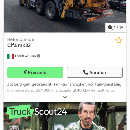
Allgemeiner Zustand: sehr gut Technischer Zustand: sehr gut
Optischer Zustand: sehr gut Preis: Auf Anfrage =
Firmeninformationen = Direkt vom Alleinimporteur aller Marken!
Keine Zwischenhändler, nur direkt vom Importeur. GROSSER
LAGERBESTAND, sofort lieferbar.
1
/
15
Betonpumpe
Cifa
mk32
Forlì
410 km
Preisinfo
Anrufen
Zustand:
gut (gebraucht)
, Funktionsfähigkeit:
voll funktionsfähig
,
Kilometerstand:
244.000 km
, Baujahr:
2010
, Lkw Renault Kerax
450-8x4, 450 PS, Euro 4 ZF 16-Gang Schaltgetriebe +
Rückwärtsgang Klimaanlage, elektrische Fensterheber, Radio
Aufbau: Betonpumpe Cifa MK 32 L-RHS 115 Baujahr 2010 Ausleger
mit 4 Sektionen – Rohrleitung 4” Vertikale Förderhöhe: 32 Meter
Dcodpfsyhwq Rox Ab Hek Pumpeneinheit PB 607 – max.
Förderleistung 61 m³/h Ekos-Deckel Angetrieben von Hilfsmotor