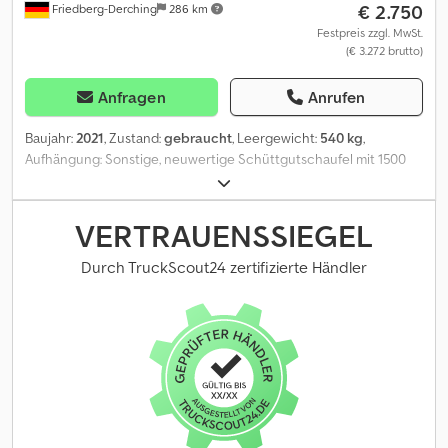
€ 2.750
Friedberg-Derching
286 km
Festpreis zzgl. MwSt.
(€ 3.272 brutto)
Anfragen
Anrufen
Baujahr:
2021
, Zustand:
gebraucht
, Leergewicht:
540 kg
,
Aufhängung: Sonstige, neuwertige Schüttgutschaufel mit 1500
Liter Inhalt, Aufnahme JCB / E, Baubreite LSB, Schaufel, 2100 mm -
1500 ltr.- Schneide 200x20 mm aus Hartstahl 400 HB- Seitenteile
nach außen geschwungen- EURO-Aufnahme- DEMOGERÄT -
VERTRAUENSSIEGEL
Cedpfx Acexg S T Hjgorf
Durch TruckScout24 zertifizierte Händler