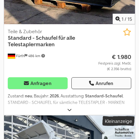
1
/
15
Teile & Zubehör
Standard - Schaufel für alle
Telestaplermarken
€ 1.980
Fürth
486 km
Festpreis zzgl. MwSt.
(€ 2.356 brutto)
Anfragen
Anrufen
Zustand:
neu
, Baujahr:
2026
, Ausstattung:
Standard-Schaufel
,
STANDARD - SCHAUFEL für sämtliche TELESTAPLER - MARKEN
(JCB, BOBCAT, CAT, DIECI, MANITOU, GENIE (TEREX), CLAAS,
MERLO, AUSA, KRAMER, KOMATSU, NEW HOLLAND, SAMBRON,
Kleinanzeige
MAGNI, SUNWARD) SCHAUFELVOLUMEN: ca. 1.4 m³ / Hardox -
Schnürfleiste Transportmaße: Breite: ca. 2.220 mm, Tiefe: ca. 1.050
mm, Höhe: ca. 900 mm. Diese Schaufeln sind auch in den Breiten