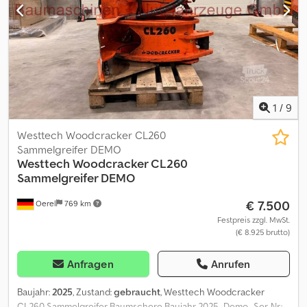
1
/
9
Westtech Woodcracker CL260
Sammelgreifer DEMO
Westtech
Woodcracker CL260
Sammelgreifer DEMO
€ 7.500
Oerel
769 km
Festpreis zzgl. MwSt.
(€ 8.925 brutto)
Anfragen
Anrufen
Baujahr:
2025
, Zustand:
gebraucht
, Westtech Woodcracker
CL260 Sammelgreifer Baumschere Baujahr 2025 -Demo- Ser. Nr.: -