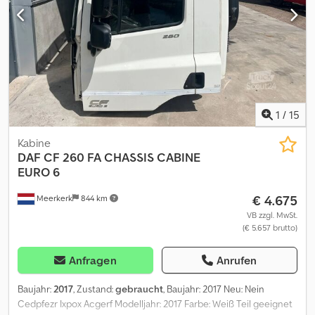
1
/
15
Kabine
DAF
CF 260 FA CHASSIS CABINE
EURO 6
€ 4.675
Meerkerk
844 km
VB zzgl. MwSt.
(€ 5.657 brutto)
Anfragen
Anrufen
Baujahr:
2017
, Zustand:
gebraucht
, Baujahr: 2017 Neu: Nein
Cedpfezr Ixpox Acgerf Modelljahr: 2017 Farbe: Weiß Teil geeignet