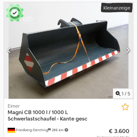
Kleinanzeige
1
/
5
Eimer
Magni
CB 1000 l / 1000 L
Schwerlastschaufel - Kante gesc
€ 3.600
Friedberg-Derching
286 km