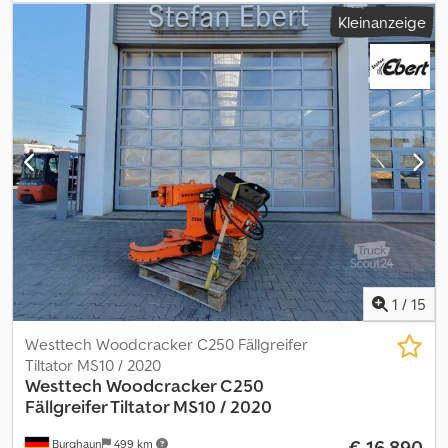
Kleinanzeige
1
/
15
Westtech Woodcracker C250 Fällgreifer
Tiltator MS10 / 2020
Westtech
Woodcracker C250
Fällgreifer Tiltator MS10 / 2020
€ 16.890
Burghaun
499 km