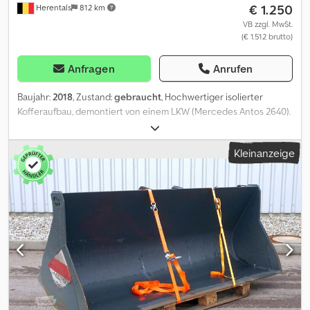
€ 1.250
Herentals
812 km
VB zzgl. MwSt.
(€ 1.512 brutto)
Anfragen
Anrufen
Baujahr:
2018
, Zustand:
gebraucht
, Hochwertiger isolierter
Kofferaufbau, demontiert von einem LKW (Mercedes Antos 2640).
Geeignet zur Wiederverwendung als Kühlaufbau, mobiler
Lagerraum, Werkstatt oder für Umbauprojekte. Dank der
Kleinanzeige
hochwertigen Isolierung eignet sich der Aufbau für zahlreiche
professionelle Einsatzbereiche. Technische Daten: Hersteller:
Wüllhorst Baujahr: 2018 Laderaum: Länge: 7,6 Meter Breite: 2,48
Meter Höhe: 2,20 Meter Über Cevoman: ✔ Mehr als 45 Jahre
Erfahrung mit LKW und Nutzfahrzeugen ✔ Technisch geprüft in
unserer eigenen Werkstatt ✔ Spezialist für MAN LKW, Ladekrane
und Containersysteme ✔ COP-zertifiziert ✔ Erfahrung im
weltweiten Export ✔ Persönlicher Service und professionelle
Beratung Cjdjzp Hrvopfx Acgerf Gewicht: 3500 kg = Weitere
Informationen = Allgemeine Informationen Baujahr: 2018 Neu:
Nein Modelljahr: 2018 Farbe: Silber Typennummer: / Thermobox –