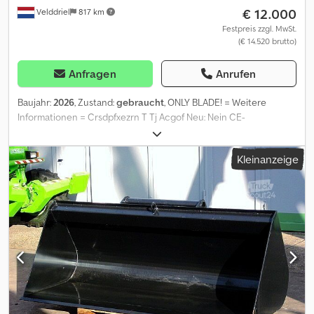
€ 12.000
Velddriel
817 km
Festpreis zzgl. MwSt.
(€ 14.520 brutto)
Anfragen
Anrufen
Baujahr:
2026
, Zustand:
gebraucht
, ONLY BLADE! = Weitere
Informationen = Crsdpfxezrn T Tj Acgof Neu: Nein CE-
Kennzeichnung: ja Seriennummer: 00032112
Kleinanzeige