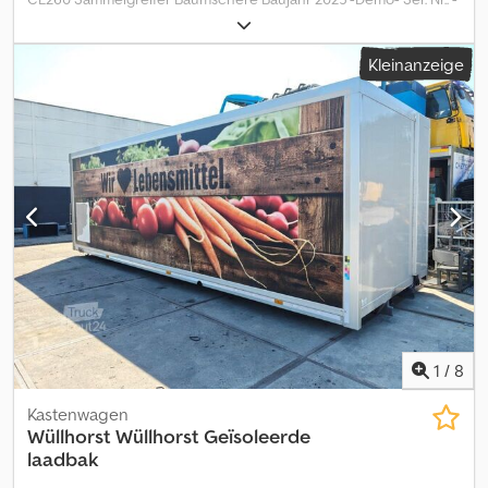
Schneiddurchmesser Weichholz ca. 320 mm -
Schneiddurchmesser Hartholz ca. 260 mm - Greiferöffnung =
Kleinanzeige
Scherenöffnung ca. 760 mm - Empfohlene Literleistung
Hauptkreis ca. 50-100 l/min. - Empfohlener Betriebsdruck ca. 280
bar - für Trägergeräte von ca. 6 bis 14 to. - Einsatzgewicht ca. 360
kg (ohne Adapterplatte) - inkl. Sammelgreifer - inkl. Schlauchsatz
Csdpfxozp Dcfj Acgsrf - inkl. Aufnahme MS08 Lieferung per
Spedition möglich, die Kosten müssen vom Käufer übernommen
werden. Änderungen/ Irrtümer/ Zwischenverkauf vorbehalten =
Weitere Informationen = Neu: Nein Teil geeignet für:
Verwendungszweck Forstwirtschaft Wenden Sie sich an Jens
Schlüter, um weitere Informationen zu erhalten.
1
/
8
Kastenwagen
Wüllhorst
Wüllhorst Geïsoleerde
laadbak