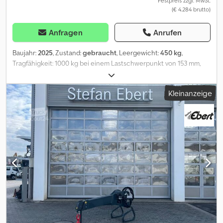
Festpreis zzgl. MwSt.
(€ 4.284 brutto)
Anfragen
Anrufen
Baujahr:
2025
, Zustand:
gebraucht
, Leergewicht:
450 kg
,
Tragfähigkeit: 1000 kg bei einem Lastschwerpunkt von 153 mm,
Bauhöhe: 2450 mm, Fahrwerk: Sonstige, neuwertiger Schaufel für
Schüttgut mit einem Fassungsvermögen von 1000 Litern,
Kleinanzeige
passend für eine Magni-Aufnahme, Schaufelbreite: 2450,
Lastschwerpunkt: 153. Cedpfx Acsznfgiegorf