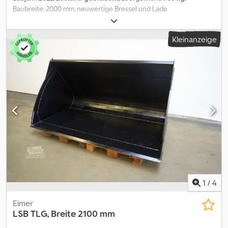
Baubreite: 2000 mm, neuwertige Bressel und Lade
Großvolumenschaufel XL, Breite 2000 mm, Inhalt 2080 l, für JCB
531-70, Gabelträgerbreite: 2000 mm. Csdpfx Aexg S D Eecgjrf
Kleinanzeige
1
/
4
Eimer
LSB
TLG, Breite 2100 mm