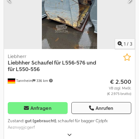
1
/
3
Liebherr
Liebhher
Schaufel für L556-576 und
für L550-556
€ 2.500
Tannheim
336 km
VB zzgl. MwSt.
(€ 2.975 brutto)
Anfragen
Anrufen
Zustand:
gut (gebraucht)
, schaufel für bagger Cjdpfx
Aeznvygjcgerf