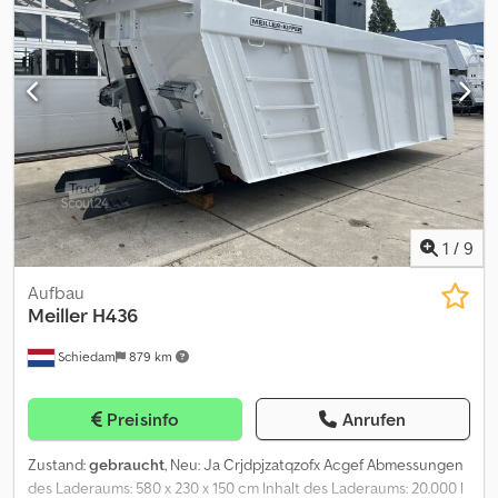
1.800 mm und 1.600 mm verfügbar. Hinweis: Es sind auch andere
Anbaugeräte für Teleskopstapler sämtlicher Marken vorhanden.
© pb STANDARD BUCKET / STANDARD SHOVEL for all existing
telescopic forklift - brands (JCB, BOBCAT, CAT, DIECI, MANITOU,
GENIE (TEREX), CLAAS, MERLO, AUSA, KRAMER, KOMATSU, NEW
HOLLAND, SAMBRON, MAGNI, SUNWARD) BUCKET / SHOVEL -
VOLUME: approx. 1.4 m³ / Hardox - Scraper bar Transport
dimensions: width: ca. 2.220 mm, depth: ca. 1.050 mm, height: ca.
900 mm. These buckets / shovels are also available at 1.800 mm
and 1.600 mm width. Codpfx Aji Itahocgjrf Note: There are also
other attachments available for all existing telescopic forklifts
1
/
9
brands. © pb
Aufbau
Meiller
H436
Schiedam
879 km
Preisinfo
Anrufen
Zustand:
gebraucht
, Neu: Ja Crjdpjzatqzofx Acgef Abmessungen
des Laderaums: 580 x 230 x 150 cm Inhalt des Laderaums: 20.000 l