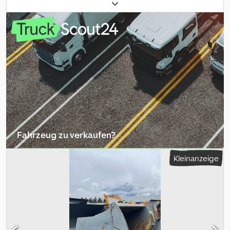
SWA48(R918) Codpfxjznv Hgo Acgjrf
Fahrzeug zu verkaufen?
Inserat erstellen
Kleinanzeige