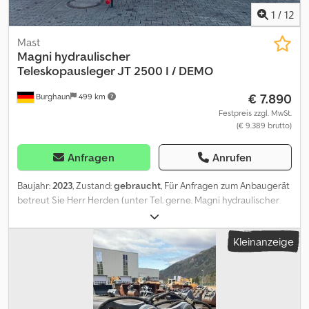
1
/
12
Mast
Magni
hydraulischer
Teleskopausleger JT 2500 I / DEMO
€ 7.890
Burghaun
499 km
Festpreis zzgl. MwSt.
(€ 9.389 brutto)
Anfragen
Anrufen
Baujahr:
2023
, Zustand:
gebraucht
, Für Anfragen zum Anbaugerät
betreut Sie Herr Herden (unter Tel. gerne. Magni hydraulischer
Teleskopausleger JT 2500 I / 2,5 Tonnen / RTH & TH Reihen
geeignet / Baujahr: 2023 / NEU-Gerät / lagernd & sofort verfügbar
Kleinanzeige
Preis: 7.890,00 € netto / 9.389,10 € brutto - Max. Traglast
eingefahren: 2.500 kg - Max. Traglast ausgefahren: 1.500 kg -
Länge ausgefahren: 2.690 mm - Länge eingefahren: 1.790 mm -
Automatische Anbaugeräteerkennung: ja Dieses Anbaugerät ist
für die RTH und TH Reihen geeignet. Produktcode: ATT-04-021 In