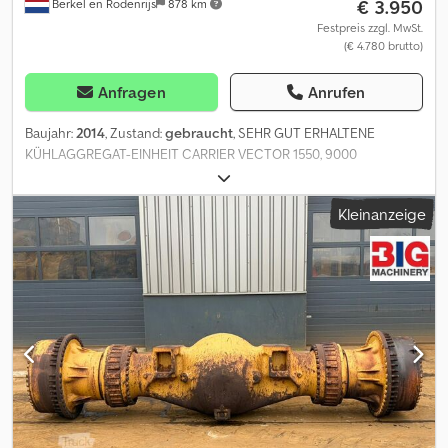
€ 3.950
Berkel en Rodenrijs
878 km
Festpreis zzgl. MwSt.
(€ 4.780 brutto)
Anfragen
Anrufen
Baujahr:
2014
, Zustand:
gebraucht
, SEHR GUT ERHALTENE
KÜHLAGGREGAT-EINHEIT CARRIER VECTOR 1550, 9000
BETRIEBSSTUNDEN Codpfx Ajzrff Tocgorf = Weitere
Informationen = Herstellungsjahr: August 2014 Neuwagen: Nein
Kleinanzeige