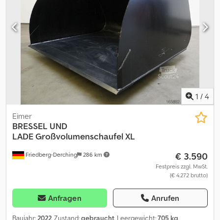
1
/
4
Eimer
BRESSEL UND
LADE
Großvolumenschaufel XL
€ 3.590
Friedberg-Derching
286 km
Festpreis zzgl. MwSt.
(€ 4.272 brutto)
Anfragen
Anrufen
Baujahr:
2022
, Zustand:
gebraucht
, Leergewicht:
705 kg
,