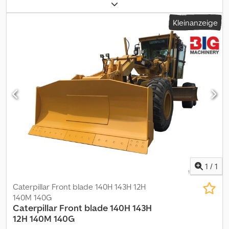
für: DAF Typennummer: 0G146736 Seriennummer: 0G146736
Kleinanzeige
1
/
1
Caterpillar Front blade 140H 143H 12H
140M 140G
Caterpillar
Front blade 140H 143H
12H 140M 140G