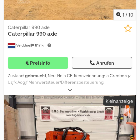
1
/
10
Caterpillar 990 axle
Caterpillar
990 axle
Velddriel
817 km
Preisinfo
Anrufen
Zustand:
gebraucht
, Neu: Nein CE-Kennzeichnung: ja Credpezqz
Uzjfx Acgjf Mehrwertsteuer/Differenzbesteuerung:
Mehrwertsteuer abzugsfähig
Kleinanzeige