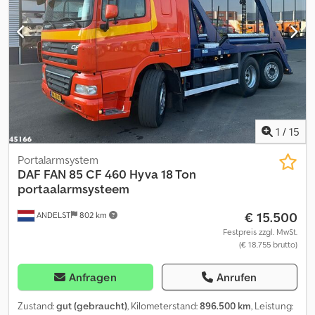
innnerhalb: 7 mm; Reifen Profil links außen: 6 mm; Reifen Profil
rechts innerhalb: 5 mm; Reifen Profil rechts außen: 6 mm;
Federung: Luftfederung Dedpfeztcy Rjx An Heck Hinterachse 2:
Reifen Profil links: 4 mm; Reifen Profil rechts: 5 mm Schäden:
keines
1
/
15
Portalarmsystem
DAF
FAN 85 CF 460 Hyva 18 Ton
portaalarmsysteem
€ 15.500
ANDELST
802 km
Festpreis zzgl. MwSt.
(€ 18.755 brutto)
Anfragen
Anrufen
Zustand:
gut (gebraucht)
, Kilometerstand:
896.500 km
, Leistung: