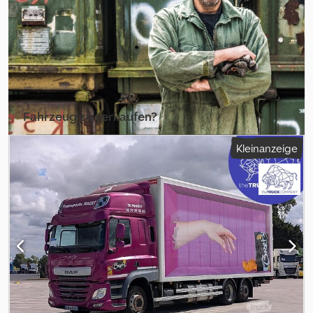
Hjk - Sonnenblendschutzvorrichtung - Tacho analog - Zapfwelle
(PTO) = Weitere Informationen = Bremsen: Scheibenbremsen
Federung: Blattfederung Reifengröße vorn: 385/65/22.5
Hinterachse 1: Reifenmaß: 315/80/22.5 Hinterachse 2: Reifenmaß:
315/80/22.5 Leergewicht: 15.090 kg APK (Technische
Hauptuntersuchung): geprüft bis 05.2027 Schäden: keines
Kennzeichen: 1WCX288
Fahrzeug zu verkaufen?
Inserat erstellen
Kleinanzeige