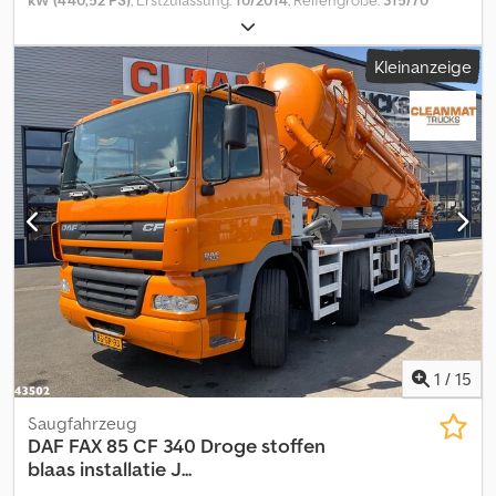
kW (440,52 PS)
, Erstzulassung:
10/2014
, Reifengröße:
315/70
R22.5
, Achsen-Konfiguration:
4x2
, Farbe:
Sonstige
, Fahrerkabine:
Schlafkabine
, Getriebetyp:
Automatisch
, Emissionsklasse:
Euro6
,
Kleinanzeige
Federung:
Blatt-Luft
, Baujahr:
2014
, Ausstattung:
ABS, Rußfilter,
Standheizung, Tempomat, Zentralverriegelung, elektrisch
verstellbarer Spiegel, elektrische Fensterheberregelung
, =
Weitere Optionen und Zubehör = - Kraftstofftank aus Aluminium -
Partikelfilter - Scheinwerfer - Visier - Wechselstrom -
Werkzeugkasten = Weitere Informationen = Reifenmaß: 315/70
R22.5 Bremsen: Scheibenbremsen Vorderachse: Gelenkt; Reifen
Profil links: 1 mm; Reifen Profil rechts: 1 mm; Federung:
Blattfederung Hinterachse: Doppelbereift; Reifen Profil links
innnerhalb: 1 mm; Reifen Profil links außen: 1 mm; Reifen Profil
rechts innerhalb: 1 mm; Reifen Profil rechts außen: 1 mm;
Federung: Luftfederung Leergewicht: 7.350 kg Zuladung: 11.650 kg
zGG: 19.000 kg Schäden: keines Dedpozra A Hofx An Hock
1
/
15
Saugfahrzeug
DAF
FAX 85 CF 340 Droge stoffen
blaas installatie J...