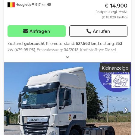
€ 14.900
Hooglede
917 km
Festpreis zzgl. MwSt.
(€ 18.029 brutto)
Anfragen
Anrufen
Zustand:
gebraucht
, Kilometerstand:
627.563 km
, Leistung:
353
kW (479,95 PS)
, Erstzulassung:
04/2018
, Kraftstofftyp:
Diesel
,
Reifengröße:
385/55 R22.5
, Achsen-Konfiguration:
4x2
, Kraftstoff:
Diesel
, Farbe:
Sonstige
, Fahrerkabine:
Schlafkabine
, Getriebetyp:
Kleinanzeige
Automatisch
, Emissionsklasse:
Euro6
, Federung:
Blatt-Luft
,
Baujahr:
2018
, Ausstattung:
ABS, Kühlschrank, Rußfilter, Spoiler,
Standheizung, Tempomat, Zentralverriegelung, elektrisch
verstellbarer Spiegel, elektrische Fensterheberregelung
, =
Weitere Optionen und Zubehör = - Dachspoiler - Hydraulischer
Kippersatz - Kraftstofftank aus Aluminium - Leichtmetallräder -
Partikelfilter - Scheinwerfer - Seitenschweller - Visier -
Wechselstrom - Werkzeugkasten = Weitere Informationen =
Bremsen: Scheibenbremsen Vorderachse: Reifenmaß: 385/55
R22.5; LM Felgen; Gelenkt; Reifen Profil links: 6 mm; Reifen Profil
rechts: 6 mm; Federung: Blattfederung Hinterachse: Reifenmaß: