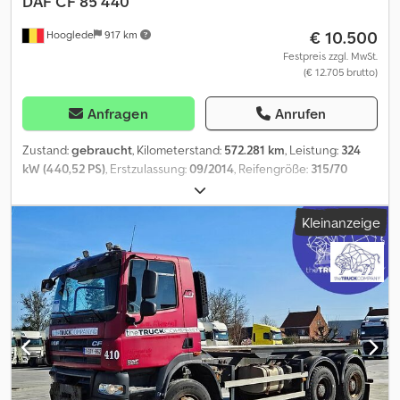
DAF
CF 85 440
€ 10.500
Hooglede
917 km
Festpreis zzgl. MwSt.
(€ 12.705 brutto)
Anfragen
Anrufen
Zustand:
gebraucht
, Kilometerstand:
572.281 km
, Leistung:
324
kW (440,52 PS)
, Erstzulassung:
09/2014
, Reifengröße:
315/70
R22.5
, Achsen-Konfiguration:
4x2
, Farbe:
Sonstige
, Fahrerkabine:
Schlafkabine
, Getriebetyp:
Automatisch
, Emissionsklasse:
Euro6
,
Kleinanzeige
Federung:
Blatt-Luft
, Baujahr:
2014
, Ausstattung:
ABS,
Standheizung, Tempomat, Zentralverriegelung, elektrisch
verstellbarer Spiegel, elektrische Fensterheberregelung
, =
Weitere Optionen und Zubehör = - Kraftstofftank aus Aluminium -
Leichtmetallräder - Scheinwerfer - Wechselstrom -
Werkzeugkasten = Weitere Informationen = Reifenmaß: 315/70
R22.5 Bremsen: Scheibenbremsen Vorderachse: LM Felgen;
Gelenkt; Reifen Profil links: 2 mm; Reifen Profil rechts: 2 mm;
Federung: Blattfederung Hinterachse: Doppelbereift; LM Felgen;
Reifen Profil links innnerhalb: 2 mm; Reifen Profil links außen: 2