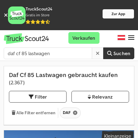
TruckScout24
Zur App
Gratis im Store
Verkaufen
Suchen
Daf Cf 85 Lastwagen gebraucht kaufen
(2.367)
Filter
Relevanz
DAF
Alle Filter entfernen
Kleinanzeige