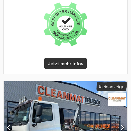
und Zubehör = - Aluminium-Kraftstofftank - Luftfederung -
Gepäckabdeckung - Geräuscharm - Geschwindigkeitsbegrenzer
Sonnenschutzklappe - Zugmaul = Weitere Informationen =
- Hydraulic - Kuhlschrank - Partikelfilter - Radio/CD-Spieler -
Achskonfiguration Vorderachse 1: Max. Achslast: 9000 kg
Sonnenschutzklappe - Stabilitätskontrolle - Webasto -
Vorderachse 2: Max. Achslast: 9000 kg Hinterachse 1: Max.
Werkzeugkasten - Zapfwelle (PTO) - Zugmaul
Achslast: 11500 kg Hinterachse 2: Liftachse; Max. Achslast: 7500 kg;
Gelenkt Gewichte Leergewicht: 23.330 kg Zuladung: 13.670 kg
zGG: 37.000 kg Funktionell Marke des Aufbaus: HMF 6020-O K6
CE-Kennzeichnung: ja Zustand Technischer Zustand: sehr gut
Optischer Zustand: sehr gut Finanzielle Informationen Preis: Auf
Anfrage Identifikation Kennzeichen: BZ-PS-78 Dcjdpfx Anew
Jetzt mehr Infos
Tavde Hok
Kleinanzeige