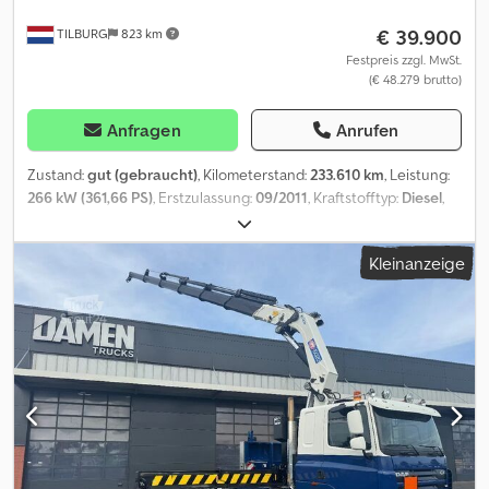
Arbeiten am Fahrzeug liegen vor (neue und runderneuerte
€ 39.900
TILBURG
823 km
Reifen, neue Luftfederbalge, Beleuchtung usw.). Wird mit einer
Kippmulde verkauft.
Festpreis zzgl. MwSt.
(€ 48.279 brutto)
Anfragen
Anrufen
Zustand:
gut (gebraucht)
, Kilometerstand:
233.610 km
, Leistung:
266 kW (361,66 PS)
, Erstzulassung:
09/2011
, Kraftstofftyp:
Diesel
,
Reifengröße:
385 / 55 / R22.5
, Achsen-Konfiguration:
6x2
,
Radstand:
6.450 mm
, Kraftstoff:
Diesel
, Farbe:
Rot
, Fahrerkabine:
Kleinanzeige
Schlafkabine
, Getriebetyp:
Automatisch
, Anzahl der Gänge:
12
,
Emissionsklasse:
Euro5
, Federung:
Blatt-Luft
, Anzahl der
Sitzplätze:
2
, Gesamtlänge:
10.060 mm
, Gesamtbreite:
2.550 mm
,
Gesamthöhe:
3.500 mm
, zulässige Achslast (Achse 1):
9.000 kg
,
zulässige Achslast (Achse 2):
11.500 kg
, zulässige Achslast (Achse
3):
7.500 kg
, Laderaumlänge:
7.350 mm
, Laderaumbreite:
2.490
mm
, Laderaumhöhe:
2.520 mm
, Baujahr:
2011
, Ausstattung:
ABS,
Anhängerkupplung, Differentialsperre, Klimaanlage, Kran,
Nebelscheinwerfer, Rußfilter, Tempomat, Zentralverriegelung,
elektrisch verstellbarer Spiegel, elektrische