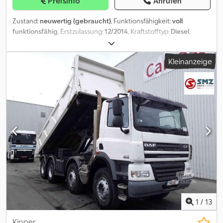
Preisinfo
Anrufen
Zustand:
neuwertig (gebraucht)
, Funktionsfähigkeit:
voll
funktionsfähig
, Erstzulassung:
12/2014
, Kraftstofftyp:
Diesel
,
Emissionsklasse:
Euro6
, Baujahr:
2014
, Leistung:
340 kW (462,27
PS)
, Ausstattung:
ABS, Airbag, Klimaanlage, Retarder, Spoiler
,
Kleinanzeige
DAF CF 85-460 Hakengerät PRIS-MAG 30 TON 4 Achsen 8x2
Baujahr 12/2014 Euro 6 440 PS (340 kW) Hubraum 12.902 ccm
Diesel Automatikgetriebe Retarder Radstand 4.600 mm
Gesamtlänge Fahrzeug 8.900 mm Gesamtgewicht 32.000 kg
Nutzlast 18.600 kg Klimaanlage 4. Achse lenk- und liftbar ABS
Kurzes Fahrerhaus Elektrische Fensterheber und Spiegel Djdpfx
Aexvxkwon Hsck Kilometerstand 420.000 km
1
/
13
Kipper