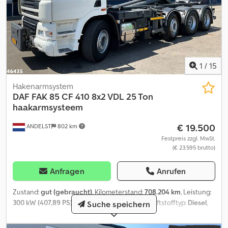
1
/
15
Hakenarmsystem
DAF
FAK 85 CF 410 8x2 VDL 25 Ton
haakarmsysteem
€ 19.500
ANDELST
802 km
Festpreis zzgl. MwSt.
(€ 23.595 brutto)
Anfragen
Anrufen
Zustand:
gut (gebraucht)
, Kilometerstand:
708.204 km
, Leistung:
300 kW (407,89 PS)
, Erstzulassung:
12/2010
, Kraftstofftyp:
Diesel
,
Suche speichern
Reifengröße:
385/65 22.5
, Achsen-Konfiguration:
8x2
, Radstand:
4.700 mm
, Kraftstoff:
Diesel
, Fahrerkabine:
Fahrerhaus
,