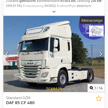
Zustand:
gebraucht
, Kilometerstand:
61.544 km
, Leistung:
235 kW
(319,51 PS)
, Erstzulassung:
01/2022
, Kraftstofftyp:
elektrisch
,
Reifengröße:
315/70 R22.5
, Achsen-Konfiguration:
4x2
, Kraftstoff:
Strom
, Farbe:
Sonstige
, Fahrerkabine:
Schlafkabine
, Federung:
Kleinanzeige
Blatt-Luft
, Baujahr:
2022
, Ausstattung:
ABS, Kühlschrank, Spoiler,
Tempomat, Zentralverriegelung, elektrisch verstellbarer
Spiegel, elektrische Fensterheberregelung
, = Weitere Optionen
und Zubehör = - Dachspoiler - Scheinwerfer - Seitenschweller -
Visier - Wechselstrom - Werkzeugkasten Dcedpfx Anezrbh De
Hsk = Weitere Informationen = Reifenmaß: 315/70 R22.5 Bremsen:
Scheibenbremsen Vorderachse: Gelenkt; Reifen Profil links: 8 mm;
Reifen Profil rechts: 8 mm; Federung: Blattfederung Hinterachse:
Doppelbereift; Reifen Profil links innnerhalb: 12 mm; Reifen Profil
links außen: 12 mm; Reifen Profil rechts innerhalb: 12 mm; Reifen
Profil rechts außen: 12 mm; Federung: Luftfederung Schäden:
keines
1
/
14
Standard-SZM
DAF
85 CF 480