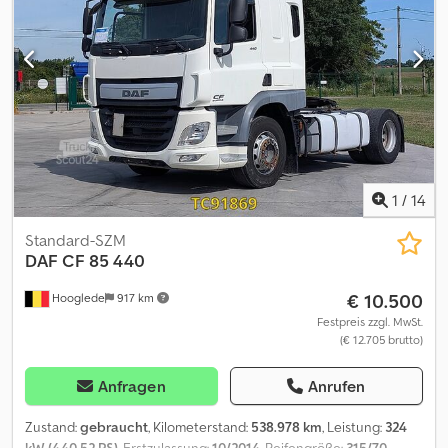
und Zubehör = - Dachspoiler - Ersatzrad - Ersatzschlüssel -
Kraftstofftank aus Aluminium Dcodpfezra Ebox An Hjk -
Stabilitätskontrolle - Visier - Wechselstrom - Werkzeugkasten =
Weitere Informationen = Reifenmaß: 315/70 R22.5 Bremsen:
Scheibenbremsen Vorderachse: Gelenkt; Reifen Profil links: 5 mm;
Reifen Profil rechts: 5 mm; Federung: Blattfederung Hinterachse:
Doppelbereift; Reifen Profil links innnerhalb: 3 mm; Reifen Profil
links außen: 3 mm; Reifen Profil rechts innerhalb: 4 mm; Reifen
Profil rechts außen: 3 mm; Federung: Luftfederung Leergewicht:
7.691 kg Zuladung: 11.309 kg zGG: 19.000 kg Schäden: keines
1
/
14
Standard-SZM
DAF
CF 85 440
€ 10.500
Hooglede
917 km
Festpreis zzgl. MwSt.
(€ 12.705 brutto)
Anfragen
Anrufen
Zustand:
gebraucht
, Kilometerstand:
538.978 km
, Leistung:
324