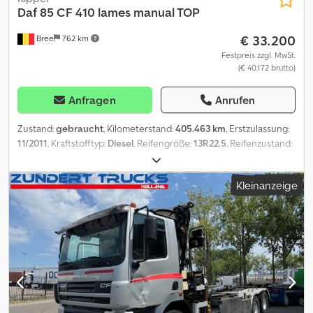
Daf
85 CF 410 lames manual TOP
€ 33.200
Bree
762 km
Festpreis zzgl. MwSt.
(€ 40.172 brutto)
Anfragen
Anrufen
Zustand:
gebraucht
, Kilometerstand:
405.463 km
, Erstzulassung:
11/2011
, Kraftstofftyp:
Diesel
, Reifengröße:
13R22.5
, Reifenzustand:
25 %
, Achsen-Konfiguration:
8x4
, Radstand:
4.300 mm
, Kraftstoff:
Diesel
, Getriebetyp:
mechanisch
, Anzahl der Gänge:
16
,
Kleinanzeige
Emissionsklasse:
Euro5
, Federung:
Blatt
, Gesamtlänge:
8.700 mm
,
Gesamthöhe:
3.500 mm
, Laderaumlänge:
5.900 mm
,
Laderaumbreite:
2.300 mm
, Baujahr:
2011
, Ausstattung:
Klimaanlage, Navigationssystem
, = Weitere Optionen und
Zubehör = - Digitaler Tachograph - Sonnenschutzklappe
Dcodpfszr Axkex An Hek = Weitere Informationen = Reifenmaß:
13R22.5 Reifen Profil: 25% Federung: Blattfederung Vorderachse 1:
Gelenkt Motorhubraum: 12.902 cc Leergewicht: 15.180 kg
Zuladung: 16.820 kg zGG: 32.000 kg = Firmeninformationen = Bei