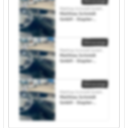
Kleinanzeige
Matthias Schmidt GmbH - Stapler-Service
Matthias Schmidt
GmbH - Stapler-
Service Matthias
Schmidt GmbH -
Stapler-Service
Kleinanzeige
Matthias Schmidt GmbH - Stapler-Service
Matthias Schmidt
GmbH - Stapler-
Service Matthias
Schmidt GmbH -
Stapler-Service
Kleinanzeige
Matthias Schmidt GmbH - Stapler-Service
Matthias Schmidt
GmbH - Stapler-
Service Matthias
Schmidt GmbH -
Stapler-Service