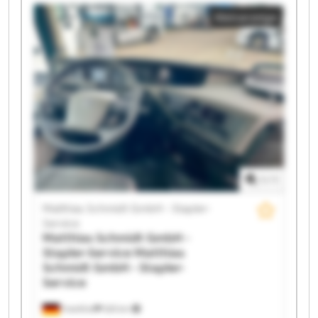
Service Matthias Schmidt GmbH - Stapler-Service
Kleinanzeige
Matthias Schmidt GmbH - Stapler-Service Matthias
Schmidt GmbH - Stapler-Service Matthias Schmidt
GmbH - Stapler-Service Matthias Schmidt GmbH -
Stapler-Service Matthias Schmidt GmbH - Stapler-
Service Matthias Schmidt GmbH - Stapler-Service
Matthias Schmidt GmbH - Stapler-Service Matthias
Schmidt GmbH - Stapler-Service Matthias Schmidt
GmbH - Stapler-Service Matthias Schmidt GmbH -
Stapler-Service Matthias Schmidt GmbH - Stapler-
Service Matthias Schmidt GmbH - Stapler-Service
Matthias Schmidt GmbH - Stapler-Service Matthias
1
/
1
Schmidt GmbH - Stapler-Service
Matthias Schmidt GmbH - Stapler-
Service
Matthias Schmidt GmbH -
Stapler-Service
Matthias
Schmidt GmbH - Stapler-
Service
Frankfurt
525 km