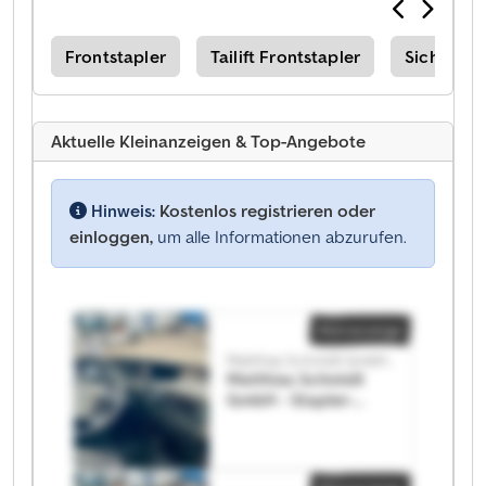
Frontstapler
Tailift Frontstapler
Sichelsch
Aktuelle Kleinanzeigen & Top-Angebote
Hinweis:
Kostenlos registrieren oder
einloggen,
um alle Informationen abzurufen.
Kleinanzeige
Matthias Schmidt GmbH - Stapler-Service
Matthias Schmidt
GmbH - Stapler-
Service Matthias
Schmidt GmbH -
Stapler-Service