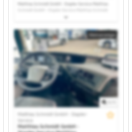
Matthias Schmidt GmbH - Stapler-Service Matthias
Schmidt GmbH - Stapler-Service Matthias Schmidt
GmbH - Stapler-Service Matthias Schmidt GmbH -
Stapler-Service Matthias Schmidt GmbH - Stapler-
Service Matthias Schmidt GmbH - Stapler-Service
Kleinanzeige
Matthias Schmidt GmbH - Stapler-Service Matthias
Schmidt GmbH - Stapler-Service Matthias Schmidt
GmbH - Stapler-Service Matthias Schmidt GmbH -
Stapler-Service Matthias Schmidt GmbH - Stapler-
Service Matthias Schmidt GmbH - Stapler-Service
Matthias Schmidt GmbH - Stapler-Service Matthias
Schmidt GmbH - Stapler-Service Matthias Schmidt
GmbH - Stapler-Service Matthias Schmidt GmbH -
Stapler-Service Matthias Schmidt GmbH - Stapler-
Service Matthias Schmidt GmbH - Stapler-Service
Matthias Schmidt GmbH - Stapler-Service Matthias
1
/
1
Schmidt GmbH - Stapler-Service
Matthias Schmidt GmbH - Stapler-
Service
Matthias Schmidt GmbH -