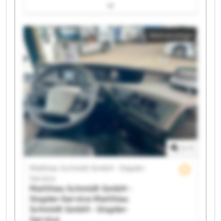
GmbH - Stapler-Service Matthias Schmidt GmbH -
Stapler-Service Matthias Schmidt GmbH - Stapler-
Service Matthias Schmidt GmbH - Stapler-Service
Kleinanzeige
Matthias Schmidt GmbH - Stapler-Service Matthias
Schmidt GmbH - Stapler-Service Matthias Schmidt
GmbH - Stapler-Service Matthias Schmidt GmbH -
Stapler-Service Matthias Schmidt GmbH - Stapler-
Service Matthias Schmidt GmbH - Stapler-Service
Matthias Schmidt GmbH - Stapler-Service Matthias
Schmidt GmbH - Stapler-Service Matthias Schmidt
GmbH - Stapler-Service Matthias Schmidt GmbH -
Stapler-Service Matthias Schmidt GmbH - Stapler-
Service Matthias Schmidt GmbH - Stapler-Service
Matthias Schmidt GmbH - Stapler-Service Matthias
1
/
1
Schmidt GmbH - Stapler-Service
Matthias Schmidt GmbH - Stapler-
Service
Matthias Schmidt GmbH -
Stapler-Service
Matthias
Schmidt GmbH - Stapler-
Service