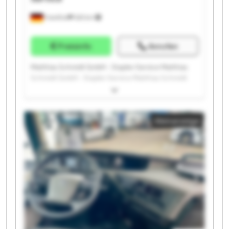
Frankfurt
525 km
Preisinfo
Anrufen
Matthias Schmidt GmbH - Stapler-Service Matthias
Schmidt GmbH - Stapler-Service Matthias Schmidt
GmbH - Stapler-Service Matthias Schmidt GmbH -
Stapler-Service Matthias Schmidt GmbH - Stapler-
Service Matthias Schmidt GmbH - Stapler-Service
Kleinanzeige
Matthias Schmidt GmbH - Stapler-Service Matthias
Schmidt GmbH - Stapler-Service Matthias Schmidt
GmbH - Stapler-Service Matthias Schmidt GmbH -
Stapler-Service Matthias Schmidt GmbH - Stapler-
Service Matthias Schmidt GmbH - Stapler-Service
Matthias Schmidt GmbH - Stapler-Service Matthias
Schmidt GmbH - Stapler-Service Matthias Schmidt
GmbH - Stapler-Service Matthias Schmidt GmbH -
Stapler-Service Matthias Schmidt GmbH - Stapler-
Service Matthias Schmidt GmbH - Stapler-Service
Matthias Schmidt GmbH - Stapler-Service Matthias