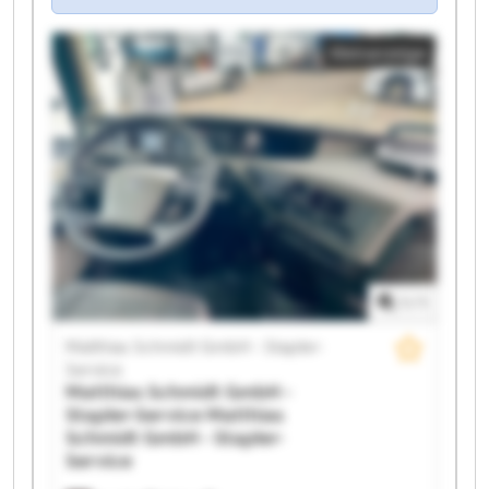
Kleinanzeige
1
/
1
Matthias Schmidt GmbH - Stapler-
Service
Matthias Schmidt GmbH -
Stapler-Service
Matthias
Schmidt GmbH - Stapler-
Service