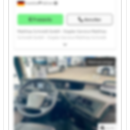
Frankfurt
525 km
Preisinfo
Anrufen
Matthias Schmidt GmbH - Stapler-Service Matthias
Schmidt GmbH - Stapler-Service Matthias Schmidt
GmbH - Stapler-Service Matthias Schmidt GmbH -
Stapler-Service Matthias Schmidt GmbH - Stapler-
Service Matthias Schmidt GmbH - Stapler-Service
Kleinanzeige
Matthias Schmidt GmbH - Stapler-Service Matthias
Schmidt GmbH - Stapler-Service Matthias Schmidt
GmbH - Stapler-Service Matthias Schmidt GmbH -
Stapler-Service Matthias Schmidt GmbH - Stapler-
Service Matthias Schmidt GmbH - Stapler-Service
Matthias Schmidt GmbH - Stapler-Service Matthias
Schmidt GmbH - Stapler-Service Matthias Schmidt
GmbH - Stapler-Service Matthias Schmidt GmbH -
Stapler-Service Matthias Schmidt GmbH - Stapler-
Service Matthias Schmidt GmbH - Stapler-Service
Matthias Schmidt GmbH - Stapler-Service Matthias
1
/
1
Schmidt GmbH - Stapler-Service