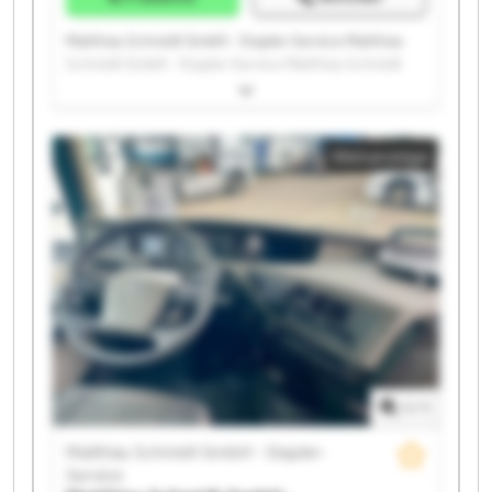
Matthias Schmidt GmbH - Stapler-Service Matthias
Schmidt GmbH - Stapler-Service Matthias Schmidt
GmbH - Stapler-Service Matthias Schmidt GmbH -
Stapler-Service Matthias Schmidt GmbH - Stapler-
Service Matthias Schmidt GmbH - Stapler-Service
Kleinanzeige
Matthias Schmidt GmbH - Stapler-Service Matthias
Schmidt GmbH - Stapler-Service Matthias Schmidt
GmbH - Stapler-Service Matthias Schmidt GmbH -
Stapler-Service Matthias Schmidt GmbH - Stapler-
Service Matthias Schmidt GmbH - Stapler-Service
Matthias Schmidt GmbH - Stapler-Service Matthias
Schmidt GmbH - Stapler-Service Matthias Schmidt
GmbH - Stapler-Service Matthias Schmidt GmbH -
Stapler-Service Matthias Schmidt GmbH - Stapler-
Service Matthias Schmidt GmbH - Stapler-Service
Matthias Schmidt GmbH - Stapler-Service Matthias
1
/
1
Schmidt GmbH - Stapler-Service
Matthias Schmidt GmbH - Stapler-
Service