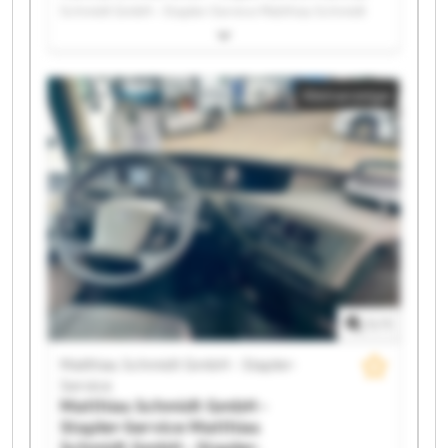
Schmidt GmbH - Stapler-Service Matthias Schmidt
GmbH - Stapler-Service Matthias Schmidt GmbH -
Stapler-Service Matthias Schmidt GmbH - Stapler-
Service Matthias Schmidt GmbH - Stapler-Service
Kleinanzeige
Matthias Schmidt GmbH - Stapler-Service Matthias
Schmidt GmbH - Stapler-Service Matthias Schmidt
GmbH - Stapler-Service Matthias Schmidt GmbH -
Stapler-Service Matthias Schmidt GmbH - Stapler-
Service Matthias Schmidt GmbH - Stapler-Service
Matthias Schmidt GmbH - Stapler-Service Matthias
Schmidt GmbH - Stapler-Service Matthias Schmidt
GmbH - Stapler-Service Matthias Schmidt GmbH -
Stapler-Service Matthias Schmidt GmbH - Stapler-
Service Matthias Schmidt GmbH - Stapler-Service
Matthias Schmidt GmbH - Stapler-Service Matthias
1
/
1
Schmidt GmbH - Stapler-Service
Matthias Schmidt GmbH - Stapler-
Service
Matthias Schmidt GmbH -
Stapler-Service
Matthias
Schmidt GmbH - Stapler-