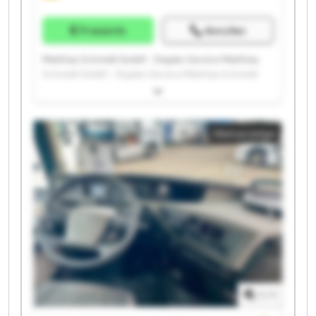
Preisinfo
Anrufen
Matthias Schmidt GmbH - Stapler-Service Matthias
Schmidt GmbH - Stapler-Service Matthias Schmidt
GmbH - Stapler-Service Matthias Schmidt GmbH -
Stapler-Service Matthias Schmidt GmbH - Stapler-
Service Matthias Schmidt GmbH - Stapler-Service
Kleinanzeige
Matthias Schmidt GmbH - Stapler-Service Matthias
Schmidt GmbH - Stapler-Service Matthias Schmidt
GmbH - Stapler-Service Matthias Schmidt GmbH -
Stapler-Service Matthias Schmidt GmbH - Stapler-
Service Matthias Schmidt GmbH - Stapler-Service
Matthias Schmidt GmbH - Stapler-Service Matthias
Schmidt GmbH - Stapler-Service Matthias Schmidt
GmbH - Stapler-Service Matthias Schmidt GmbH -
Stapler-Service Matthias Schmidt GmbH - Stapler-
Service Matthias Schmidt GmbH - Stapler-Service
Matthias Schmidt GmbH - Stapler-Service Matthias
1
/
1
Schmidt GmbH - Stapler-Service