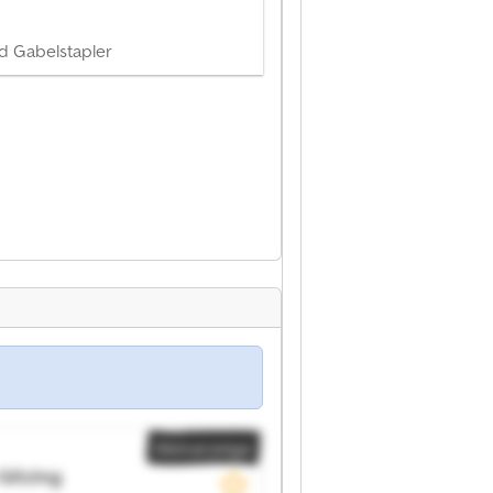
d Gabelstapler
Kleinanzeige
Gitzing