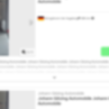
Automobile
Königsbrunn bei Augsburg
286 km
Mehr Bilder anfragen
1
/
1
itzing Automobile Johann Gitzing Automobile Johann Gitzing Automobil
Automobile Johann Gitzing Automobile Johann Gitzing Automobile Johann
le Johann Gitzing Automobile Johann Gitzing Automobile Johann Gitzing
le Johann Gitzing Automobile Johann Gitzing Automobile Johann Gitzin
Johann Gitzing Automobile
Johann Gitzing Automobile
Johann 
Automobile