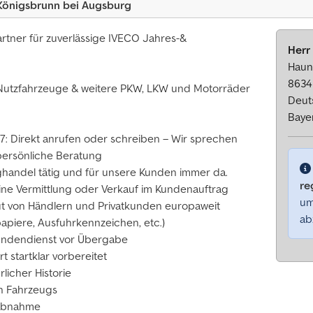
Königsbrunn bei Augsburg
artner für zuverlässige IVECO Jahres-&
Herr
Haun
8634
 Nutzfahrzeuge & weitere PKW, LKW und Motorräder
Deut
Baye
7: Direkt anrufen oder schreiben – Wir sprechen
 persönliche Beratung
ghandel tätig und für unsere Kunden immer da.
re
ine Vermittlung oder Verkauf im Kundenauftrag
um
aut von Händlern und Privatkunden europaweit
ab
apiere, Ausfuhrkennzeichen, etc.)
undendienst vor Übergabe
 startklar vorbereitet
licher Historie
en Fahrzeugs
rabnahme