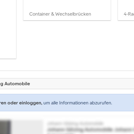
Container & Wechselbrücken
4-Ra
ng Automobile
eren oder einloggen,
um alle Informationen abzurufen.
Johann Gitzing Automobile
Johann Gitzing Automobile
Johann 