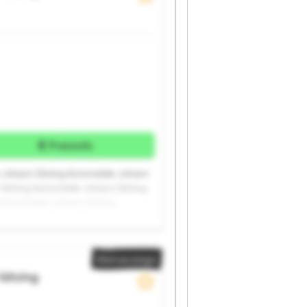
Preisinfo
e Johann Gitzing Automobile Johann
 Gitzing Automobile Johann Gitzing
 Automobile Johann Gitzing
g Automobile
Kleinanzeige
Gitzing