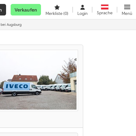
n
Verkaufen
Sprache
Merkliste
(0)
Login
Menü
 bei Augsburg