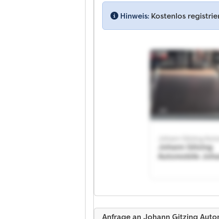
Hinweis:
Kostenlos registri
Johann Gitzing Aut
Johann Gitzing
Automobile Joh
Gitzing Automob
Anfrage an Johann Gitzing Auto