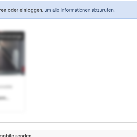
eren oder einloggen,
um alle Informationen abzurufen.
Kleinanzeige
omobile
ann
ile
mobile senden