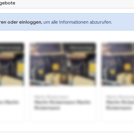
ngebote
eren oder einloggen,
um alle Informationen abzurufen.
Kleinanzeige
Kleinanzeige
Martin Rickermann
Martin Ricker
nn Martin
Martin Rickermann Martin
Martin Rick
Rickermann
Rickermann