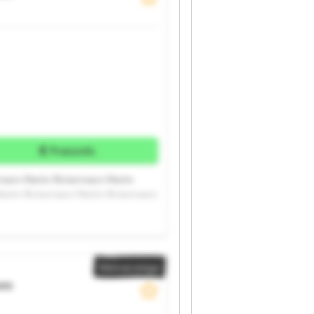
Preisinfo
rmann Martin Rickermann Martin
Martin Rickermann Martin Rickermann
Kleinanzeige
nn