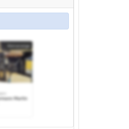
Kleinanzeige
mann
ermann Martin