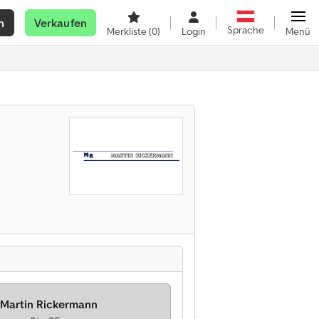
n
Verkaufen
Sprache
Merkliste
(0)
Login
Menü
 Martin Rickermann