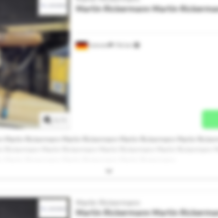
Martin Rickermann
Martin Rickerma
Greven
716 km
Mehr Bilder anfragen
1
/
1
n Martin Rickermann Martin Rickermann Martin Rickermann Martin Ricke
n Rickermann Martin Rickermann Martin Rickermann Martin Rickermann 
n Martin Rickermann Martin Rickermann Martin Rickermann
Martin Rickermann
Martin Rickermann
Martin Rickerma