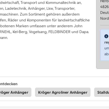
Herbe
wirtschaft, Transport und Kommunaltechnik an,
4826
n, Ladetechnik, Anhänger, Lkw, Transporter,
Deut
ndmaschinen. Zum Sortiment gehören außerdem
Nord
ifen, Räder und Komponenten für landwirtschaftliche
ebotenen Marken umfassen unter anderem John
RNEHL, Kel-Berg, Vogelsang, FELDBINDER und Dapa.
mann.
re
um
ab
entdecken
röger Anhänger
Kröger Agroliner Anhänger
Stalld