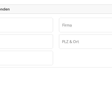
Kleinanzeige
enden
Firma
PLZ & Ort
nn Martin