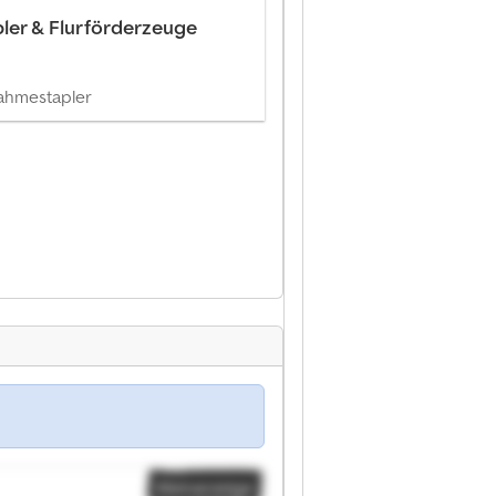
pler & Flurförderzeuge
ahmestapler
Kleinanzeige