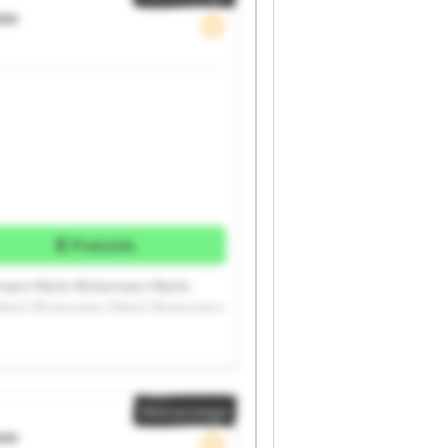
nn
Preisinfo
rmann Martin Rickermann Martin
Martin Rickermann Martin Rickermann
Kleinanzeige
nn