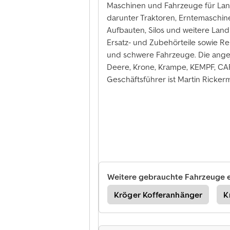
Maschinen und Fahrzeuge für Land
darunter Traktoren, Erntemaschine
Aufbauten, Silos und weitere La
Ersatz- und Zubehörteile sowie Re
und schwere Fahrzeuge. Die ang
Deere, Krone, Krampe, KEMPF, CA
Geschäftsführer ist Martin Ricker
Weitere gebrauchte Fahrzeuge 
er
Eggers Anhänger
Kröger Kofferanhänger
K