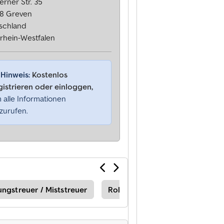
rner Str. 35
8 Greven
schland
rhein-Westfalen
Hinweis:
Kostenlos
gistrieren oder einloggen,
 alle Informationen
zurufen.
ungstreuer / Miststreuer
Rolland Stalldungstreuer / Mist