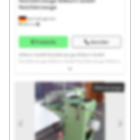
Nutzfahrzeuge
Ahlborn GmbH
Nutzfahrzeuge
Bad Fallingbostel
689 km
Preisinfo
Anrufen
Ahlborn GmbH Nutzfahrzeuge Ahlborn GmbH
Nutzfahrzeuge Ahlborn GmbH Nutzfahrzeuge Ahlborn
GmbH Nutzfahrzeuge Ahlborn GmbH Nutzfahrzeuge
Ahlborn GmbH Nutzfahrzeuge Ahlborn GmbH
Nutzfahrzeuge Ahlborn GmbH Nutzfahrzeuge Ahlborn
Kleinanzeige
GmbH Nutzfahrzeuge Ahlborn GmbH Nutzfahrzeuge
Ahlborn GmbH Nutzfahrzeuge Ahlborn GmbH
Nutzfahrzeuge Ahlborn GmbH Nutzfahrzeuge Ahlborn
GmbH Nutzfahrzeuge Ahlborn GmbH Nutzfahrzeuge
Ahlborn GmbH Nutzfahrzeuge Ahlborn GmbH
Nutzfahrzeuge Ahlborn GmbH Nutzfahrzeuge Ahlborn
GmbH Nutzfahrzeuge Ahlborn GmbH Nutzfahrzeuge