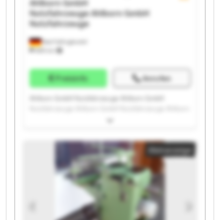
Ahlborn GmbH
Nutzfahrzeuge
Ahlborn GmbH
Nutzfahrzeuge
Bad Fallingbostel
689 km
Preisinfo
Anrufen
Ahlborn GmbH Nutzfahrzeuge Ahlborn GmbH
Nutzfahrzeuge Ahlborn GmbH Nutzfahrzeuge Ahlborn
GmbH Nutzfahrzeuge Ahlborn GmbH Nutzfahrzeuge
Ahlborn GmbH Nutzfahrzeuge Ahlborn GmbH
Nutzfahrzeuge Ahlborn GmbH Nutzfahrzeuge Ahlborn
Kleinanzeige
GmbH Nutzfahrzeuge Ahlborn GmbH Nutzfahrzeuge
Ahlborn GmbH Nutzfahrzeuge Ahlborn GmbH
Nutzfahrzeuge Ahlborn GmbH Nutzfahrzeuge Ahlborn
GmbH Nutzfahrzeuge Ahlborn GmbH Nutzfahrzeuge
Ahlborn GmbH Nutzfahrzeuge Ahlborn GmbH
Nutzfahrzeuge Ahlborn GmbH Nutzfahrzeuge Ahlborn
GmbH Nutzfahrzeuge Ahlborn GmbH Nutzfahrzeuge