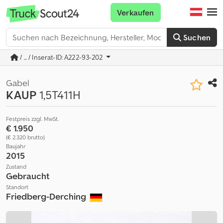
Verkaufen
Suchen
/ ... / Inserat-ID: A222-93-202
Gabel
KAUP
1,5T411H
Festpreis zzgl. MwSt.
€ 1.950
(€ 2.320 brutto)
Baujahr
2015
Zustand
Gebraucht
Standort
Friedberg-Derching