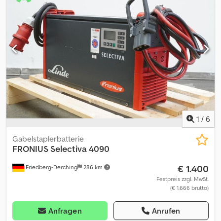
Antriebsbatterie im Stahlbatterietrog DIN C, befüllt und geladen,
mit Elektrolytzirkulation, inklusive Kabel und Stecker MRC 160A,
Trogfarbe RAL 7021. Dkodpfx Aieztgrqjdsr
1
/
6
Gabelstaplerbatterie
FRONIUS
Selectiva 4090
€ 1.400
Friedberg-Derching
286 km
Festpreis zzgl. MwSt.
(€ 1.666 brutto)
Anfragen
Anrufen