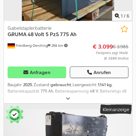
1
/
6
Gabelstaplerbatterie
GRUMA
48 Volt 5 PzS 775 Ah
€ 3.099
Friedberg-Derching
286 km
€ 3.985
Festpreis zzgl. MwSt.
(€ 3.688 brutto)
Anfragen
Anrufen
Baujahr:
2025
, Zustand:
gebraucht
, Leergewicht:
1.141 kg
,
Batteriekapazität:
775 Ah
, Batteriespannung:
48 V
, Batterietyp: 48
Volt 5 PzS 775 Ah, Aquamatic auf Batterie, DIN A Batterietrog,
Batteriemaße: 832 x 631 x 784 mm, Fahrzeugstecker: REMA 160A,
Kleinanzeige
Batterie Aufbereitung: 30.09.2025, werksüberholte Q2 GRUMA
48V Antriebsbatterie im Stahltrog DIN A, gefüllt und geladen, inkl
Kabel und Stecker REMA 160A, Trogfarbe RAL 7021 schwarzgrau.
Dkjdpfjxuuq Rex Aidor