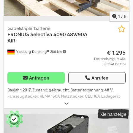
1
/
6
Gabelstaplerbatterie
FRONIUS
Selectiva 4090 48V/90A
AIR
€ 1.295
Friedberg-Derching
286 km
Festpreis zzgl. MwSt.
(€ 1.541 brutto)
Anfragen
Anrufen
Baujahr:
2017
, Zustand:
gebraucht
, Batteriespannung:
48 V
,
Fahrzeugstecker: REMA 160A, Netzstecker: CEE 16A, Ladegerät
mit EUW (Erdungsschutzschalter), gebrauchtes Fronius HF-
Batterieladegerät Selectiva 4090 48V/90A, mit Elektrolytrührung,
Kleinanzeige
inklusive Kabel und Stecker REMA 160A, Netzstecker CEE 16A,
Wandhalterung. Dkedpfx Ajztgqtsider