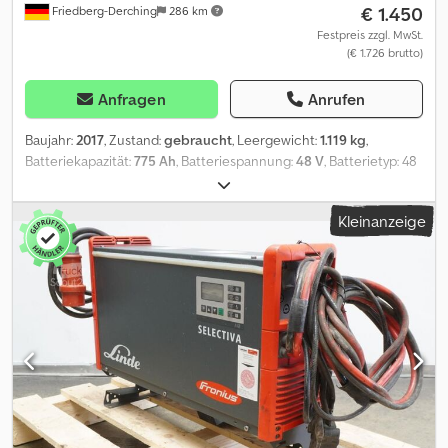
€ 1.450
Friedberg-Derching
286 km
Festpreis zzgl. MwSt.
(€ 1.726 brutto)
Anfragen
Anrufen
Baujahr:
2017
, Zustand:
gebraucht
, Leergewicht:
1.119 kg
,
Batteriekapazität:
775 Ah
, Batteriespannung:
48 V
, Batterietyp: 48
Volt, 5 PzS, 775 Ah, Aquamatic und Elektrolytumlaufsystem am
Akku, DIN C-Batteriebehälter, Batterieabmessungen: 1220 x 424 x
Kleinanzeige
784 mm, Fahrzeugstecker: MRC 160A, Wirkungsgrad: 70 %,
gebrauchte 48-V-AIM-Antriebsbatterie in Stahlbehälter, DIN C,
gefüllt und geladen, mit Elektrolytumlaufsystem, inkl. Kabel und
Stecker REMA 160A. Dksdpfxsztgqyo Aidor