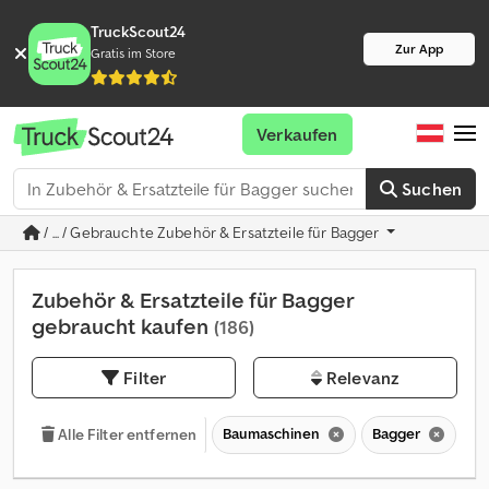
TruckScout24
Zur App
Gratis im Store
Verkaufen
Suchen
/ ... / Gebrauchte Zubehör & Ersatzteile für Bagger
Zubehör & Ersatzteile für Bagger
gebraucht kaufen
(186)
Filter
Relevanz
Baumaschinen
Bagger
Zu
Alle Filter entfernen