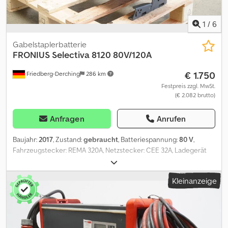
1
/
6
Gabelstaplerbatterie
FRONIUS
Selectiva 8120 80V/120A
€ 1.750
Friedberg-Derching
286 km
Festpreis zzgl. MwSt.
(€ 2.082 brutto)
Anfragen
Anrufen
Baujahr:
2017
, Zustand:
gebraucht
, Batteriespannung:
80 V
,
Fahrzeugstecker: REMA 320A, Netzstecker: CEE 32A, Ladegerät
mit EUW (Erdung, Überlast- und Kurzschlussschutz), gebrauchtes
Fronius-Batterieladegerät Selectiva 8120 80V/120A, mit
Kleinanzeige
Elektrolytrührwerk, inklusive Kabel und Stecker REMA 320A,
Netzstecker CEE 32A. Dkodpfozq H Dzjx Aider