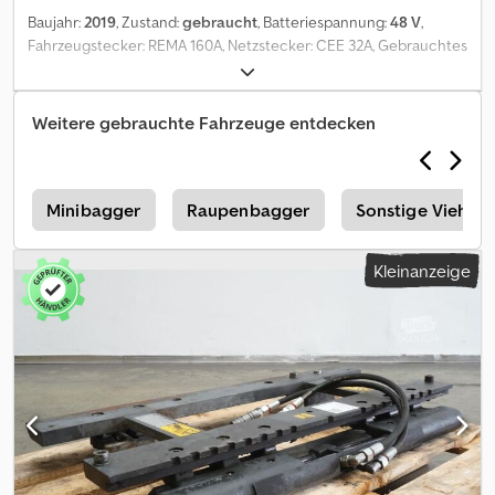
Baujahr:
2019
, Zustand:
gebraucht
, Batteriespannung:
48 V
,
Fahrzeugstecker: REMA 160A, Netzstecker: CEE 32A, Gebrauchtes
Fronius Selectiva 4090 Batterieladegerät 48V/90A, inkl. Kabel und
Stecker REMA 160A, Netzstecker CEE 32A. Dedpfx Aoztgrkjidekr
Weitere gebrauchte Fahrzeuge entdecken
n
Minibagger
Raupenbagger
Sonstige Viehtra
Kleinanzeige