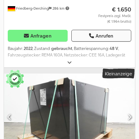
€ 1.650
Friedberg-Derching
286 km
Festpreis zzgl. MwSt.
(€ 1.964 brutto)
Anfragen
Anrufen
Baujahr:
2022
, Zustand:
gebraucht
, Batteriespannung:
48 V
,
Fahrzeugstecker: REMA 160A, Netzstecker: CEE 16A, Ladegerät
mit EUW, gebrauchtes Fronius HF Batterieladegerät Selectiva 4.0
4140 48V/140A, mit Elektrolyt-Umwälzfunktion, inklusive Kabel und
Kleinanzeige
Stecker REMA 160, Netzstecker CEE 16A. Dksdpfezrqbtox Aidjr