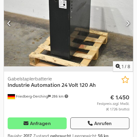
1
/
8
Gabelstaplerbatterie
Industrie Automation
24 Volt 120 Ah
€ 1.450
Friedberg-Derching
286 km
Festpreis zzgl. MwSt.
(€ 1.726 brutto)
Anfragen
Anrufen
Baujahr:
2017
, Zustand:
gebraucht
, Leergewicht:
56 kg
,