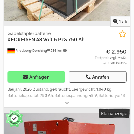
1
/
5
Gabelstaplerbatterie
KECKEISEN
48 Volt 6 PzS 750 Ah
€ 2.950
Friedberg-Derching
286 km
Festpreis zzgl. MwSt.
(€ 3.510 brutto)
Anfragen
Anrufen
Baujahr:
2026
, Zustand:
gebraucht
, Leergewicht:
1.040 kg
,
Batteriekapazität:
750 Ah
, Batteriespannung:
48 V
, Batterietyp: 48
Volt, 6 PzS 750 Ah, Aquamatic-System, DIN B-Batterietrog,
Batterieabmessungen: 830 x 735 x 625 mm, Fahrzeugstecker:
Kleinanzeige
REMA 320A, Wirkungsgrad: 93 %, generalüberholte 48-V-Gruma-
Antriebsbatterie in einem Stahlbehälter nach DIN A, befüllt und
geladen, inklusive Aquamatic-System, Kabel und Stecker REMA
320A. Dedpfxszq S T Is Aidjkr