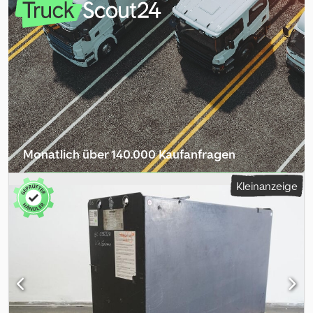
Effizienz: 68 %, Gebrauchte 80V GNB Antriebsbatterie im
Stahltrog DIN A, gefüllt und geladen, inkl. Kabel und Stecker MRC
160A. Dkedpfx Aisztgrwjder
Monatlich über 140.000 Kaufanfragen
Händlerpaket auswählen
Kleinanzeige