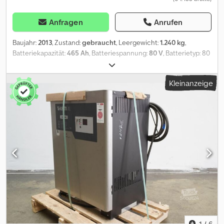
Anfragen
Anrufen
Baujahr:
2013
, Zustand:
gebraucht
, Leergewicht:
1.240 kg
,
Batteriekapazität:
465 Ah
, Batteriespannung:
80 V
, Batterietyp: 80
Volt 3 PZM 465 Ah, Aquamatic auf Batterie, DIN A Batterietrog,
Batteriemaße: 1025 x 564 x 784 mm, Fahrzeugstecker: REMA 160A,
Kleinanzeige
Effizienz: 20 %, gebrauchte HAWKER waterless Antriebsbatterie
im Stahltrog DIN A, gefüllt und geladen, inkl. Kabel und Stecker
MRC 160A. Dkedpfx Aioztk Hlsdjr
1
/
6