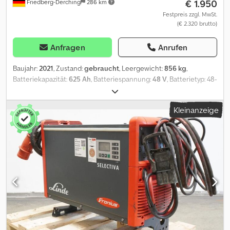
€ 1.950
Friedberg-Derching
286 km
Festpreis zzgl. MwSt.
(€ 2.320 brutto)
Anfragen
Anrufen
Baujahr:
2021
, Zustand:
gebraucht
, Leergewicht:
856 kg
,
Batteriekapazität:
625 Ah
, Batteriespannung:
48 V
, Batterietyp: 48-
Volt-Batterie, 5 PzS 625 Ah, Aquamatic-System für die
Batteriepflege, DIN-A-Batteriebehälter, Batterieabmessungen:
Kleinanzeige
827 x 627 x 627 mm, Fahrzeugstecker: REMA 160A, Wirkungsgrad:
76 %, gebrauchte 48-V-GRUMA-Antriebsbatterie in einem
Stahlbehälter (DIN A), befüllt und geladen, inklusive Kabel und
Stecker REMA 160A. Dsdpfxjzq H Ero Aidekr