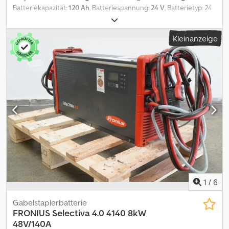
Batteriekapazität:
120 Ah
, Batteriespannung:
24 V
, Batterietyp: 24
Volt, 2 PzS 120 Ah, DIN B Batteriekassette, vertikaler
Batteriewechsel, Fahrzeugstecker: REMA 160A, gebrauchtes
Kleinanzeige
Lithium-Energiesystem für industrielle Automatisierung, Typ Liflex
24V/120Ah, Li-Ionen-Batterie inklusive integriertem Ladegerät,
geladen, inklusive Batteriekabel und -stecker Rema 160A,
zusätzlich Batteriekabel und -stecker MRC 80A,
Ladegerätstecker Schuko. Dedpozgn A Rjfx Aidskr
1
/
6
Gabelstaplerbatterie
FRONIUS
Selectiva 4.0 4140 8kW
48V/140A