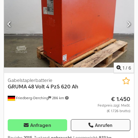
To Aider
1
/
6
Gabelstaplerbatterie
GRUMA
48 Volt 4 PzS 620 Ah
€ 1.450
Friedberg-Derching
286 km
Festpreis zzgl. MwSt.
(€ 1.726 brutto)
Anfragen
Anrufen
Baujahr:
2015
, Zustand:
gebraucht
, Leergewicht:
933 kg
,