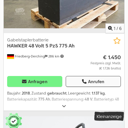
1
/
6
Gabelstaplerbatterie
HAWKER
48 Volt 5 PzS 775 Ah
€ 1.450
Friedberg-Derching
286 km
Festpreis zzgl. MwSt.
(€ 1.726 brutto)
Anfragen
Anrufen
Baujahr:
2018
, Zustand:
gebraucht
, Leergewicht:
1.137 kg
,
Batteriekapazität:
775 Ah
, Batteriespannung:
48 V
, Batterietyp: 48
Volt, 5 PzS 775 Ah, Aquamatic und Elektrolytzirkulation in der
Batterie, DIN C Batterietrog, Batterieabmessungen: 1220 x 424 x
Kleinanzeige
784 mm, seitlicher Batteriewechsel mit Rollen, Fahrzeugstecker:
MRC 160A, Wirkungsgrad: 59 %, gebrauchte HAWKER 48 V