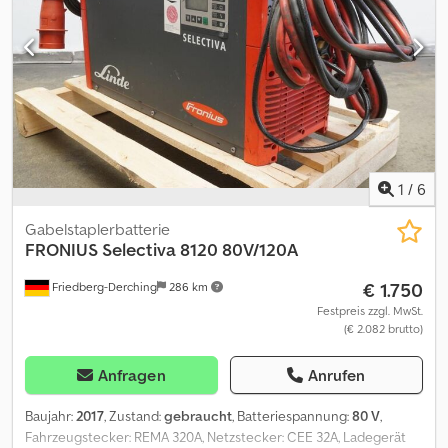
1
/
6
Gabelstaplerbatterie
FRONIUS
Selectiva 8120 80V/120A
€ 1.750
Friedberg-Derching
286 km
Festpreis zzgl. MwSt.
(€ 2.082 brutto)
Anfragen
Anrufen
Baujahr:
2017
, Zustand:
gebraucht
, Batteriespannung:
80 V
,
Fahrzeugstecker: REMA 320A, Netzstecker: CEE 32A, Ladegerät