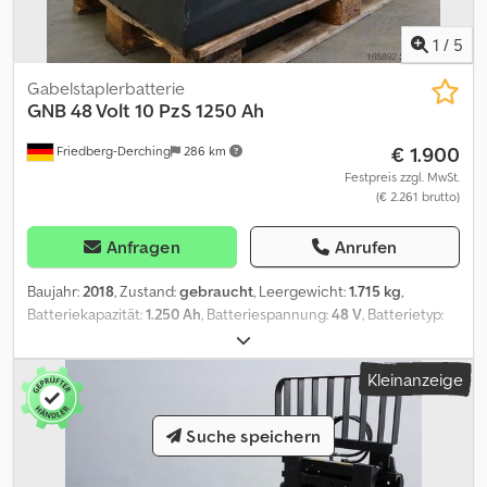
1
/
5
Gabelstaplerbatterie
GNB
48 Volt 10 PzS 1250 Ah
€ 1.900
Friedberg-Derching
286 km
Festpreis zzgl. MwSt.
(€ 2.261 brutto)
Anfragen
Anrufen
Baujahr:
2018
, Zustand:
gebraucht
, Leergewicht:
1.715 kg
,
Batteriekapazität:
1.250 Ah
, Batteriespannung:
48 V
, Batterietyp:
48 Volt 10 PzS 1250 Ah, Aquamatic auf Batterie, Sondertrog,
Batteriemaße: 1216 x 798 x 627 mm, Fahrzeugstecker: REMA 320A,
Kleinanzeige
gebrauchte GNB 48 V Antriebsbatterie im Sonder-Stahltrog 1216 x
798 x 627 mm, gefüllt und geladen, inkl Kabel und Stecker REMA
320A, Trogfarbe RAL 7021. Dkedpszp Sf Uofx Aidor
Suche speichern