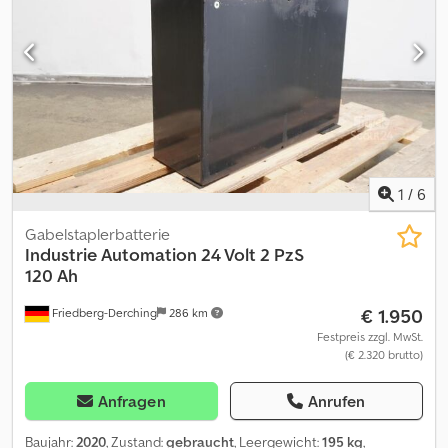
1
/
6
Gabelstaplerbatterie
Industrie Automation
24 Volt 2 PzS
120 Ah
€ 1.950
Friedberg-Derching
286 km
Festpreis zzgl. MwSt.
(€ 2.320 brutto)
Anfragen
Anrufen
Baujahr:
2020
, Zustand:
gebraucht
, Leergewicht:
195 kg
,