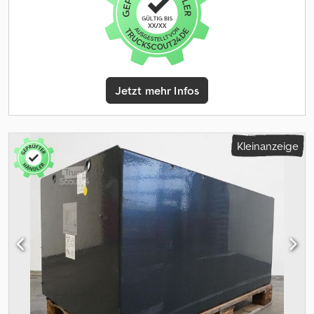
Sgxjidjr
Jetzt mehr Infos
Kleinanzeige