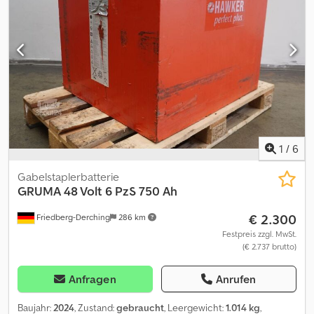
1
/
6
Gabelstaplerbatterie
GRUMA
48 Volt 6 PzS 750 Ah
€ 2.300
Friedberg-Derching
286 km
Festpreis zzgl. MwSt.
(€ 2.737 brutto)
Anfragen
Anrufen
Baujahr:
2024
, Zustand:
gebraucht
, Leergewicht:
1.014 kg
,