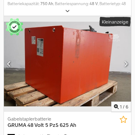
Batteriekapazität:
750 Ah
, Batteriespannung:
48 V
, Batterietyp: 48
Volt, 6 PzS 750 Ah, Aquamatic-System für die Batterie, DIN-A-
Batteriekasten, Batterieabmessungen: 827 x 735 x 627 mm,
Kleinanzeige
Fahrzeugstecker: MRC 160A, Wirkungsgrad: 91 %, gebrauchte 48-
V-GRUMA-Antriebsbatterie in einem Stahlkasten nach DIN A,
gefüllt und geladen, inklusive Kabel und Stecker MRC 160A.
Dodpfx Aiozq S Tzjdokr
1
/
6
Gabelstaplerbatterie
GRUMA
48 Volt 5 PzS 625 Ah