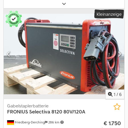
mit EUW, gebrauchtes Fronius-Batterieladegerät Selectiva 8120
80V/120A, mit Elektrolytrührwerk, inklusive Kabel und Stecker
Kleinanzeige
REMA 320A, Netzstecker CEE 32A. Djdezq H Duepfx Aidskr
1
/
6
Gabelstaplerbatterie
FRONIUS
Selectiva 8120 80V/120A
€ 1.750
Friedberg-Derching
286 km