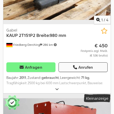
1
/
4
Gabel
KAUP
2T151P2 Breite:980 mm
€ 450
Friedberg-Derching
286 km
Festpreis zzgl. MwSt.
(€ 536 brutto)
Anfragen
Anrufen
Baujahr:
2011
, Zustand:
gebraucht
, Leergewicht:
71 kg
,
Tragfähigkeit 2500 kg bei 600 mm Lastschwerpunkt, Bauweise:
980 mm, Aufhängung: FEM2, Vorbaumaß: 72 mm,
Eigenschwerpunkt: 35 mm, gebrauchter KAUP-Seitenschieber
Kleinanzeige
2T151P2, Breite 980 mm, Seitenschub +/- 100 mm, mit
Schlauchanschluss mit Schnellkupplungen, Gabelträgerbreite:
980, Lastschwerpunkt: 600, Eigenschwerpunkt: 35. Dkjdpfxjztgq