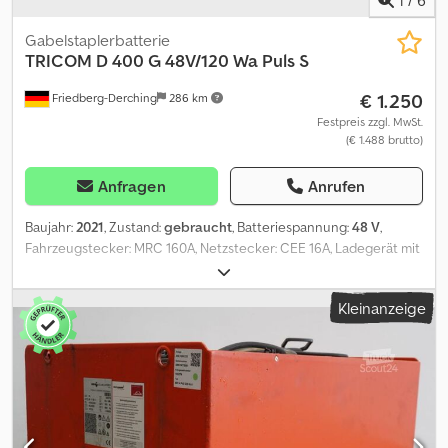
Gabelstaplerbatterie
TRICOM
D 400 G 48V/120 Wa Puls S
€ 1.250
Friedberg-Derching
286 km
Festpreis zzgl. MwSt.
(€ 1.488 brutto)
Anfragen
Anrufen
Baujahr:
2021
, Zustand:
gebraucht
, Batteriespannung:
48 V
,
Fahrzeugstecker: MRC 160A, Netzstecker: CEE 16A, Ladegerät mit
EUW, gebrauchtes TriCOM-Batterieladegerät XL D 48/120,
inklusive Kabel und Stecker MRC 160A, Netzstecker CEE 16A, für
Kleinanzeige
Batterien mit einer Kapazität von 660–756 Ah. Dksdpfxoztk D Ro
Aider