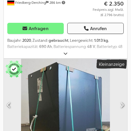
€ 2.350
Friedberg-Derching
286 km
Festpreis zzgl. MwSt.
(€ 2.796 brutto)
Anfragen
Anrufen
Baujahr:
2020
, Zustand:
gebraucht
, Leergewicht:
1.013 kg
,
Batteriekapazität:
690 Ah
, Batteriespannung:
48 V
, Batterietyp: 48
Volt, 6 PzS, 690 Ah, Aquamatic-System für die Batterie, DIN A-
Batteriebehälter, Batterieabmessungen: 830 x 738 x 627 mm,
Kleinanzeige
Fahrzeugstecker: MRC 160A, Wirkungsgrad: 69 %, gebrauchte
GRUMA-Antriebsbatterie 48V 6PzS 690Ah, in einem Stahlbehälter
nach DIN A, befüllt und geladen, mit Stecker 160A MRC,
Eigengewicht 1013 kg, geprüft am 20.07.2026 mit einem
Wirkungsgrad von 69 %, Behälterfarbe RAL 2002. Dodpezrz Nusfx
Aidekr