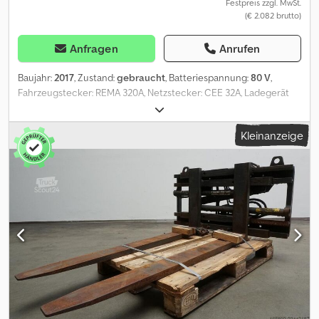
Festpreis zzgl. MwSt.
(€ 2.082 brutto)
Anfragen
Anrufen
Baujahr:
2017
, Zustand:
gebraucht
, Batteriespannung:
80 V
,
Fahrzeugstecker: REMA 320A, Netzstecker: CEE 32A, Ladegerät
mit EUW, gebrauchtes Fronius-Batterieladegerät Selectiva 8120
80V/120A, mit Elektrolyt-Umwälzfunktion, inklusive Kabel und
Kleinanzeige
Stecker REMA 320A, Netzstecker CEE 32A. Dedpfx Aiozq H
Dnsdskr