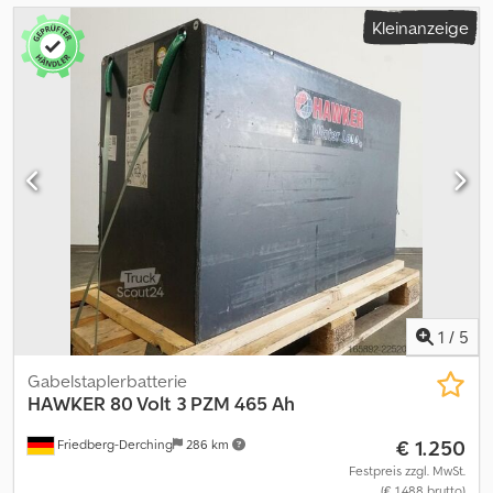
Kleinanzeige
1
/
5
Gabelstaplerbatterie
HAWKER
80 Volt 3 PZM 465 Ah
€ 1.250
Friedberg-Derching
286 km
Festpreis zzgl. MwSt.
(€ 1.488 brutto)