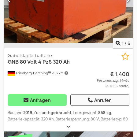
1
/
6
Gabelstaplerbatterie
GNB
80 Volt 4 PzS 320 Ah
€ 1.400
Friedberg-Derching
286 km
Festpreis zzgl. MwSt.
(€ 1.666 brutto)
Anfragen
Anrufen
Baujahr:
2019
, Zustand:
gebraucht
, Leergewicht:
858 kg
,
Batteriekapazität:
320 Ah
, Batteriespannung:
80 V
, Batterietyp: 80
Volt 4 PzS 320 Ah, Aquamatic auf Batterie, DIN A Batterietrog,
Batteriemaße: 1025 x 708 x 465 mm, Fahrzeugstecker: MRC 160A,