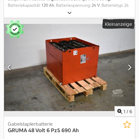
Batteriekapazität:
120 Ah
, Batteriespannung:
24 V
, Batterietyp: 24
Volt 120 Ah, DIN B Batterietrog, Batteriemaße: 627 x 212 x 631,
Fahrzeugstecker: REMA 80A, Netzstecker: Schuko 230V, liflex
Kleinanzeige
Lithium-Ionen-Batteriesystem eingebaut in Stahltrog (Trog in
Trog System), Trog ausgerüstet mit Zusatzgewicht, Stecker 80A
REMA mit Fahrzeug/Ladegeräteerkennung inkl. Entladeanzeiger
inkl. Einbauladegerät powertron liflex spez. 24V/50A ON-BOARD
IP66 mit Can-Bus-Anbindung Ladezeit f. Vollladung: ca. 2,5 h
Eingangsspannung: 1 Phasen, 230V/N/PE, 50 Hz, Ladekabel mit
Ladestecker REMA 160A zum Fahrzeug 80A Gerät mit
Netzspiralkabel 2,5 m in robuster Ausführung mit Stecker Schuko
16A, System m. integriertem Losfahrschutz, Dodpfx Asztgqmeidjkr
1
/
6
Gabelstaplerbatterie
GRUMA
48 Volt 6 PzS 690 Ah