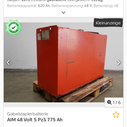
Batteriekapazität:
620 Ah
, Batteriespannung:
48 V
, Batterietyp: 48
Volt, 4 PzS, 620 Ah, Aquamatic und Elektrolyt-Umwälzsystem im
Batterieblock, DIN C Batterietrog, Batterieabmessungen: 1220 x
Kleinanzeige
352 x 784 mm, Fahrzeugstecker: MRC 160A, Wirkungsgrad: 57 %,
gebrauchte 48-V-GRUMA-Antriebsbatterie im Stahl-Batterietrog
DIN C, befüllt und geladen, mit Elektrolyt-Umwälzsystem, inklusive
Kabel und Stecker MRC 160A. Dksdpfxjztgq Ho Aidor
1
/
6
Gabelstaplerbatterie
AIM
48 Volt 5 PzS 775 Ah