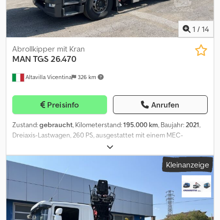
T26 TELESKOPARM: ja SCHWENKARM: ja WALZE: vertikal ADR: nein
AUFBAUMÖGLICHKEITEN VON: 4,40 m + 0,20 m BIS: 6,10 m + 0,20 m
GESAMTLÄNGE: 9,62 m GESAMTLÄNGE MIT CONTAINER: 10,02 m
1
/
14
ZUBEHÖR: - Rückseitige Leitungen für Zusatzbetriebe Credpfx
Ajw Iibxolbjf - Hintere Greifer - Hydraulikölkühler - PALFINGER
Abrollkipper mit Kran
Kran M100Z77, Reichweite 7,70 m + Rozzi Polypgreifer RV 180, 5
MAN
TGS 26.470
Zangen, 180 l, mit integriertem Rotator und Funkfernsteuerung
Altavilla Vicentina
326 km
AUFBEREITET: nein GEPRÜFT: ja BEREIFUNG: 1. und 2. Achse 100%
(neu), 3. Achse 70% PREIS: 39.500,00 € zzgl. MwSt. Irrtümer und
Zwischenverkauf vorbehalten. Die angegebenen Preise
Preisinfo
Anrufen
verstehen sich zzgl. MwSt. Bitte kontaktieren Sie den Vertrieb für
ein aktuelles Preis- und Konditionenangebot. Weitere
Zustand:
gebraucht
, Kilometerstand:
195.000 km
, Baujahr:
2021
,
Informationen: Loris: 3484773001 URL:
Dreiaxis-Lastwagen, 260 PS, ausgestattet mit einem MEC-
#glispecialistidelloscarrabile SCARRABILI AURORA ist im Handel
Abrollsystem der Serie SC266XL, Nutzlast 10.460 kg, Baron-
und Ankauf von Industrie- und Nutzfahrzeugen tätig und auf den
Wiegesystem, MEC-Kran der Serie CL120.83.1Z1 mit hydraulischem
Bereich Entsorgung spezialisiert. Spezialisiert auf LKW, Anhänger
Kleinanzeige
Greifer, Radstand 4200 mm, Automatikgetriebe, fahrbereit, erfüllt
und Abrollkipperausstattungen. Sofort verfügbare Fahrzeugflotte
die Abgasnorm Euro 6. Hinweis: Die Fahrzeugbeschreibung ist als
mit über 50 LKW und mehr als 150 Abrollbehältern/Containern mit
Richtwert zu verstehen und kann Fehler oder Ungenauigkeiten
und ohne Kran. Irrtümer und Änderungen vorbehalten.
enthalten. Wir empfehlen Ihnen daher, uns zu kontaktieren, um
Angesichts der Vielzahl der Inserate und Details bittet Aurora, die
die genaue Übereinstimmung der Daten zu überprüfen. Cjdpfx
Richtigkeit der angegebenen Daten mit dem Verkaufspersonal zu
Aezrpf Rolbsrf