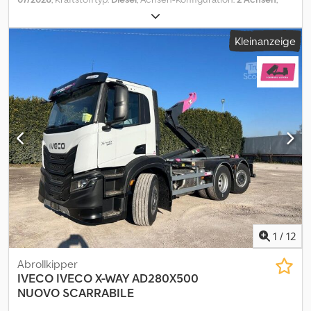
Euro 5 emissions standard, Wheel configuration 8x2/4, Hydrodrive
Farbe:
Weiß
, Getriebetyp:
mechanisch
, Emissionsklasse:
Euro6
,
2 Axle (All-wheel drive), Hydraulic connections + power , Manual
Baujahr:
2026
, TITEL: IVECO EUROCARGO 180E32K, NEUER
Kleinanzeige
transmission, Check book, Pritarder, Cruise control, Air
ABROLLKI PPER, VORNE UND HINTERE BLATTFEDERUNG Credozr
conditioning, Leaf/air suspension, Lift/steering axle, Empty weight
Sk Aopfx Albef REFERENZ: 26C34 JAHR: neu PS: 320 HUBRAUM:
13,800 kg, Payload 18,200 kg, Radstand 5,30m , Reifen 6/9/9/8mm,
6728 EURO-NORM: 6 KM-STAND: 0 GETRIEBE: Schaltgetriebe, 9
First owner, ?Video: , , Online review is available via WhatsApp and
Gänge DIFFERENZIALSPERRE: ja VERZÖGERER/INTARDER: nein
Viber. , We can organize a delivery to your address in Germany and
ACHSEN: 2 RADSTAND: 3690 ANHÄNGERKUPPLUNG: ja HERKUNFT:
Europe or to the international ports for extra charge. , On
Italien KABINE: kurz und niedrig ANZAHL SITZPLÄTZE: 3
request, we can offer quality assurance from a distance by doing
ZULÄSSIGES GESAMTGEWICHT: 10.350 kg - ZUGMASCHINE:
MOT for you (chargeable). , Fast and easy financing options for
18.000 kg bei voller Last - ZUGMASCHINE + ANHÄNGER: 36.000 kg
customers from Germany. , For export outside the EU, the legal
bei voller Last AUFBAUART: Abrollkipper MODELL ABROLLKIPPER:
VAT has to be paid as a deposit. Errors and intermediate trade
TAM T14/16-44 AUSFAHRMECHANISMUS: ja
reserved. , For more offers visit our website . We are happy to
SCHWENKMECHANISMUS: nein ROLLE: vertikal ADR: nein
answer all your questions. , German and English: , , Czech, French,
AUFBAUABMESSUNGEN: - VON: 4,00 m + 0,20 m - BIS: 5,10 m + 0,20
Russian, Bulgarian, German and English: . , All data without
m GESAMTLÄNGE: 6,85 m GESAMTLÄNGE MIT CONTAINER: 7,25 m
guarantee incl. equipment and accessories. Cedozp Rt Repfx
AUSSTATTUNG: - Klimaanlage - Zugelassen für den Betrieb ohne
1
/
12
Alberf
Anhängerkupplung - Leitungen für Kran und Anhänger
GENERALÜBERHOLT: neu ÜBERPRÜFT: neu REIFENZUSTAND: 100
Abrollkipper
% PREIS: 125.000,00 € + MwSt. Irrtümer und/oder Auslassungen
IVECO
IVECO X-WAY AD280X500
vorbehalten. Die angegebenen Preise verstehen sich ohne
NUOVO SCARRABILE
Mehrwertsteuer. Bitte kontaktieren Sie den Vertriebsmitarbeiter