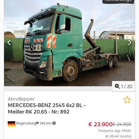
Automatikgetriebe, Retarder, anhängbar, erfüllt die Euro-6-Norm.
Csdjzrpblspfx Alberf Hinweis: Bitte beachten Sie, dass die
Fahrzeugbeschreibung als Richtwert zu betrachten ist und
Fehler oder Ungenauigkeiten enthalten kann. Wir empfehlen
Ihnen daher, uns zu kontaktieren, um die Richtigkeit der Daten zu
überprüfen.
1
/
20
Abrollkipper
MERCEDES-BENZ
2545 6x2 BL -
Meiller RK 20.65 - Nr.: 892
€ 23.900
Regensburg
245 km
€ 24.900
Festpreis zzgl. MwSt.
(€ 28.441 brutto)