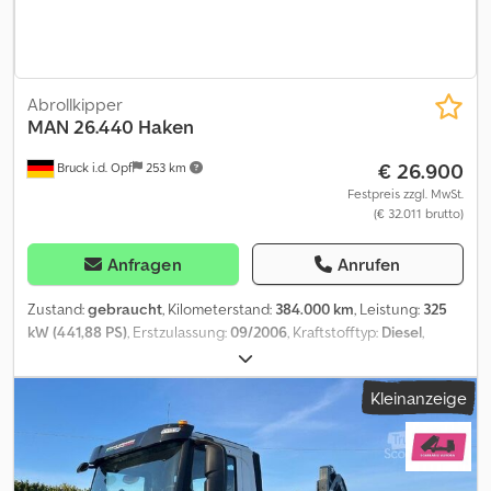
GESAMTLÄNGE: 7,31 m GESAMTLÄNGE MIT CONTAINER: 7,69 m
AUSSTATTUNG: - Klimaanlage - Leitungen für Kran und
Zusatzfunktionen - vordere und hintere Greifer ZUSTAND: neu
ÜBERHOLT: neu BEREIFUNG: 100 % PREIS: 175.000,00 € + MwSt.
Alle angegebenen Preise verstehen sich zzgl. MwSt. Für ein
Abrollkipper
aktuelles Preis- und Angebotsübersicht wenden Sie sich bitte an
MAN
26.440 Haken
den Vertrieb. Weitere Informationen: Loris: 3484773001 URL:
€ 26.900
Bruck i.d. Opf
253 km
#dieabrollkipperprofis SCARRABILI AURORA tätig im An- und
Verkauf von Nutz- und Industriefahrzeugen, spezialisiert auf den
Festpreis zzgl. MwSt.
(€ 32.011 brutto)
Abfallsektor. Spezialisiert auf LKW, Anhänger und Abrollkipper-
Ausrüstung. Fuhrpark mit über 50 Lieferfahrzeugen und über 150
Mulden und Containern – mit und ohne Abrollkran – sofort
Anfragen
Anrufen
verfügbar. Irrtum und Zwischenverkauf vorbehalten. Angesichts
der Vielzahl der Inserate und Details bittet Aurora darum, die
Zustand:
gebraucht
, Kilometerstand:
384.000 km
, Leistung:
325
Angaben mit dem Verkaufspersonal abzugleichen.
kW (441,88 PS)
, Erstzulassung:
09/2006
, Kraftstofftyp:
Diesel
,
Gesamtgewicht:
26.000 kg
, Achsen-Konfiguration:
3 Achsen
,
Bremsen:
Retarder
, Farbe:
Weiß
, Getriebetyp:
Automatisch
,
Kleinanzeige
Emissionsklasse:
Euro4
, Laderaumlänge:
5.500 mm
, Baujahr:
2006
,
Ausstattung:
ABS, Klimaanlage
, MAN 26.440 Meiller Abrollkipper,
grosses Fahrerhaus mit Schlafliege, Rundumleuchten am Dach,
sonnenblende aussen, Differenzialsperren, 6 x 4 Antrieb,