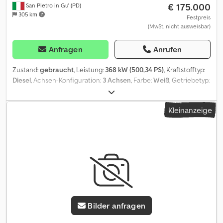
€ 175.000
San Pietro in Gu' (PD)
für eine aktuelle Preis- und Konditionsübersicht. Für weitere
305 km
Informationen: Loris: 3484773001 URL:
Festpreis
(MwSt. nicht ausweisbar)
#glispecialistidelloscarrabile SCARRABILI AURORA ist im Bereich
des Verkaufs und Kaufs von Nutzfahrzeugen tätig und spezialisiert
sich hauptsächlich auf den Bereich der Abfallentsorgung.
Anfragen
Anrufen
Spezialisiert auf LKWs, Anhänger und Abrollkipperausrüstung. Mit
einem Lagerbestand von über 50 LKWs und über 150
Zustand:
gebraucht
, Leistung:
368 kW (500,34 PS)
, Kraftstofftyp:
Abrollkippern, Containern mit und ohne Kran, die sofort verfügbar
Diesel
, Achsen-Konfiguration:
3 Achsen
, Farbe:
Weiß
, Getriebetyp:
sind. S.E.&O Angesichts der Anzahl der Anzeigen und Details, die
Automatisch
, Emissionsklasse:
Euro6
, Baujahr:
2026
, TITEL: IVECO
enthalten sind, fordert Aurora auf, die Richtigkeit der
X-WAY AD280X500 NEUES ABROLLKIPPER-FAHRGESTELL
Kleinanzeige
eingegebenen Daten mit dem Vertriebspersonal zu überprüfen.
VORDERACHSE MIT BLATTFEDERUNG UND HINTERACHSE MIT
LUFTFEDERUNG 6X2 REF: 25C27 Csdpfxsycmtho Albsrf JAHR: neu
PS: 500 HUBRAUM: 12.882 EURO NORM: 6 KM-STAND: 0 GETRIEBE:
Automatik DIFFERENTIALSPERRE: ja RETARDER/INTARDER: ja
ACHSEN: 3 6x2 RADSTAND: 3.120 mm ZUGVORRICHTUNG: ja
HERKUNFT: Italien FAHRERHAUS: kurz und niedrig SITZPLÄTZE: 2
NUTZLAST: 15.500 kg - ZUL. GESAMTGEWICHT MOTORWAGEN:
26.000 kg - ZUL. GESAMTGEWICHT ZUGKOMBINATION: 44.000 kg
AUFBAUART: Abrollkipper ABROLLKIPPER-MODELL: TAM 26/47
Bilder anfragen
AUSSCHUB: ja SCHWENKUNG: ja ROLLE: vertikal ADR: ja
AUFBAUBARKEIT VON: 3,70 m + 0,20 m BIS: 5,20 m + 0,20 m