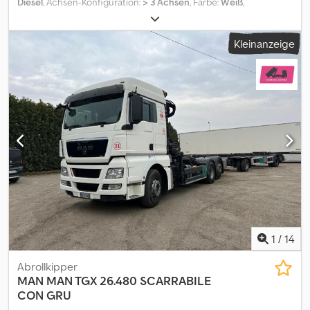
Diesel
, Achsen-Konfiguration:
> 3 Achsen
, Farbe:
Weiß
,
Getriebetyp:
Automatisch
, Emissionsklasse:
Euro6
, Baujahr:
2026
,
FAHRGESTELL: auf Bestellung TITEL: IVECO TRAKKER T-WAY
Kleinanzeige
AD500 NEUER ABROLLKIPPER MIT BLATTFEDERUNG VORNE UND
HINTEN 8x4 REF: 26C17 BAUJAHR: zur Erstzulassung PS: 500
HUBRAUM: 12.882 EURO-NORM: 6 KM-STAND: 0 GETRIEBE:
Automatik DIFFERENTIALSPERRE: ja RETARDER/INTARDER: ja
ACHSEN: 4 (8x4) RADSTAND: 4250 mm ZUGAUSSTATTUNG: ja
HERKUNFT: Italien FAHRERHAUS: kurz und niedrig SITZPLÄTZE: 2
ZULADUNG: 18.550 kg - MOTORWAGEN: 32.000 kg Gesamtgewicht
/ 40.000 kg Baustellenfahrzeug - MOTORWAGEN + ANHÄNGER:
44.000 kg Gesamtgewicht / 56.000 kg Baustellenfahrzeug
AUFBAUART: neuer Abrollkipper MODELL ABROLLKIPPER:
MULTILIFT T28.53 AUSZUG: ja SCHWENKARM: ja ROLLEN: nein ADR:
ja AUFBAUMASSEN VON: 3,90 m + 0,20 m BIS: 6,20 m + 0,20 m
GESAMTLÄNGE: 8,270 m GESAMTLÄNGE MIT CONTAINER: 8,650 m
AUSSTATTUNG: - Klimaanlage - Kran-Vorbereitung - vordere und
1
/
14
hintere Zangen - 2 Zylinder an der 4. Achse REKONDITIONIERT:
neu ÜBERPRÜFT: neu BEREIFUNG: 100 % PREIS: auf Anfrage Alle
Abrollkipper
Angaben ohne Gewähr. Fehler und Irrtümer vorbehalten. Die
MAN
MAN TGX 26.480 SCARRABILE
angegebenen Preise verstehen sich zzgl. MwSt. Bitte wenden Sie
CON GRU
sich an den Vertrieb für ein aktuelles Preis- und