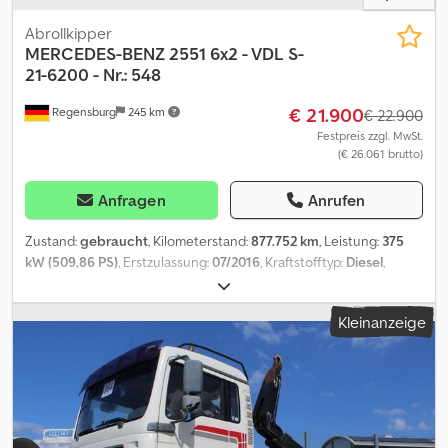
Sinne dar. Ausschlaggebend ist die Beschreibung gemäß
Kaufvertrag. Unser Angebot ist generell ohne neue TÜV-
Abrollkipper
Abnahme. Falls neue TÜV-Abnahme erwünscht, unterbreiten wir
MERCEDES-BENZ
2551 6x2 - VDL S-
Ihnen gerne ein Angebot unserer Partnerwerkstätten! Fahrzeug
21-6200 - Nr.: 548
kann mit Werbung beklebt und/oder beschriftet sein. Es gelten
€ 21.900
Regensburg
245 km
unsere allgemeinen Liefer- und Zahlungsbedingungen.
€ 22.900
Festpreis zzgl. MwSt.
(€ 26.061 brutto)
Anfragen
Anrufen
Zustand:
gebraucht
, Kilometerstand:
877.752 km
, Leistung:
375
kW (509,86 PS)
, Erstzulassung:
07/2016
, Kraftstofftyp:
Diesel
,
Gesamtgewicht:
26.000 kg
, Achsen-Konfiguration:
3 Achsen
,
Bremsen:
Retarder
, Farbe:
Blau
, Getriebetyp:
Automatisch
,
Kleinanzeige
Emissionsklasse:
Euro6
, Ausstattung:
ABS, Klimaanlage, Rußfilter,
Standheizung
, Fahrzeug-Ident-Nr.: WDB96302010022548
Eigengewicht: 12.215 kg ABROLLER VDL mit hydraulischer
Verriegelung DE HU fällig ----StreamSpace - Fahrerhaus - 2.300
mm RETARDER, Tacho Digital Klimaautomatik, Standheizung, 1
Liege, Radio-CD/Bluetooth, Mautvorbereitung,