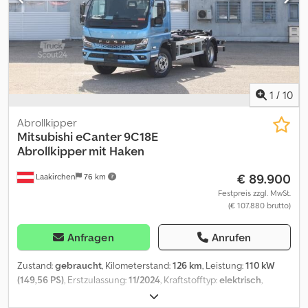
Fahrerhausdach, Außenspiegel und Weitwinkelspiegel elektr.
verstell- und heizbar, Weitwinkelspiegel mit elektr. Rangierhilfe,
Batterietrennschalter mechanisch, Bordsteinspiegel rechts
elektr. verstell- und heizbar, Brückenbefestigungswinkel
geschraubt, Dachantenne CB-Funk, Differentialsperre
Hinterachse, Digitale Achslastanzeige für Achsen luftgefedert,
Drucklufthörner auf Fahrerhausdach (2), Drucksensor für
1
/
10
Luftfederbälge, Fahrerhaus: Kippeinrichtung elektro-hydraulisch,
Fahrerhaus: mit Luftfederung, Fahrersitz Komfort, luftgefedert
Abrollkipper
und beheizt, mit Lendenwirbelstütze und Schulteranpassung,
Mitsubishi
eCanter 9C18E
Feststellbremse Vorderachse pneumatisch, Flammstartanlage,
Abrollkipper mit Haken
Getriebe 12-Gang - Typ: ZF 12 AS, Tipmatic, Kraftstofftank:
€ 89.900
Laakirchen
76 km
Kombitank Alu - 400 Ltr. Diesel + 80 Ltr. Harnstofflösung (AdBlue),
Luftleitblech gegen Staubaufwirbelung, Luftleitkörper Dach,
Festpreis zzgl. MwSt.
(€ 107.880 brutto)
Luftpresser 2-Zyl. 720 ccm, Luftzusatzheizung Eberspächer D4S,
Nebenabtrieb NH/4C ohne Flansch, Retarder, Sonnenblende
außen, Sound-System, Steckdose Fahrerhaus 12V und 24V,
Anfragen
Anrufen
Stoßfänger in Stahlausführung 3-teilig, Türverlängerung für
Fahrerhaus, Vorderachse VOK-09 gekröpft, Zusatz
Zustand:
gebraucht
, Kilometerstand:
126 km
, Leistung:
110 kW
Fern-/Nebelscheinwerfer mit Abbiegelicht Weitere Ausstattung:
(149,56 PS)
, Erstzulassung:
11/2024
, Kraftstofftyp:
elektrisch
,
Achskonfiguration: 6x2, Ambiente-Beleuchtung,
maximales Ladegewicht:
5.000 kg
, Gesamtgewicht:
8.550 kg
,
Anfahr-/Frontspiegel, Anhängersteckdose 24V / 7-polig,