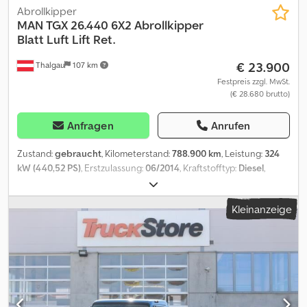
Fahrerhausbreite 2,30 m, Frontscheibe getönt, mit Bandfilter,
Abrollkipper
heizbar, Lederlenkrad, Multimedia Cockpit, interaktiv,
MAN
TGX 26.440 6X2 Abrollkipper
Kühlschrank, auf Motortunnel, Klimaautomatik, Warmwasser-
Blatt Luft Lift Ret.
Zusatzheizung, Fahrer-Schwingsitz, Komfort, Regensensor,
€ 23.900
Thalgau
107 km
Spurhalte-Assistent, Aufmerksamkeits Assistent,
Verkehrszeichen-Assistent, Tempomat, Navigationssystem, Meiller
Festpreis zzgl. MwSt.
(€ 28.680 brutto)
RS 21.55 für Container bis 5,5m & Palfinger Ladekran 300 TEC E
mit Jib b is 24 m - 320 kg und 2,5 to Seilwinde, 4x Abstützung,
Unterfahrschutz ausfahrbar, Kippmulde gegen Aufpreis,
Anfragen
Anrufen
Funksteuerung, Cjdpfx Alszr Ahxsbsrf
Zustand:
gebraucht
, Kilometerstand:
788.900 km
, Leistung:
324
kW (440,52 PS)
, Erstzulassung:
06/2014
, Kraftstofftyp:
Diesel
,
Gesamtgewicht:
26.000 kg
, Achsen-Konfiguration:
3 Achsen
,
nächste Prüfung (TÜV):
06/2026
, Bremsen:
Retarder
, Farbe:
Kleinanzeige
Orange
, Getriebetyp:
Automatisch
, Emissionsklasse:
Euro6
,
Baujahr:
2014
, Ausstattung:
ABS, Elektronisches
Stabilitätsprogramm (ESP), Klimaanlage, Kran,
Navigationssystem, Standheizung
, Achtung ohne Container
und hinten keine Gelenk AchseSonderausstattung:
Anhängerkupplung: Rockinger 400 G 150 A, Antenne Autotelefon,
Anzeige Anhängerdaten, Arbeitsscheinwerfer (2) auf