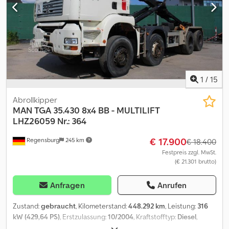
Multifunktionslenkrad, Sitzheizung, Kühlschrank, Spurassistent,
ActiveBrakeAssistent, Radstand: 4.600 mm Liftachse
Anhängerkupplung 40 mm Dieseltank: 500 l. AdBlue Tank
Werkzeugkasten Bereifung: 315/80 R 22,5 Änderungen,
Zwischenverkauf und Irrtümer sind ausdrücklich vorbehalten. Die
Beschreibung dient der allgemeinen Identifizierung des
Fahrzeuges und stellt keine Gewährleistung im kaufrechtlichen
Sinne dar. Ausschlaggebend ist die Beschreibung gemäß
1
/
15
Kaufvertrag. Csdoxlv Hbepfx Albsrf Unser Angebot ist generell
ohne neue TÜV-Abnahme. Falls neue TÜV-Abnahme erwünscht,
Abrollkipper
unterbreiten wir Ihnen gerne ein Angebot unserer
MAN
TGA 35.430 8x4 BB - MULTILIFT
Partnerwerkstätten! Fahrzeug kann mit Werbung beklebt
LHZ26059 Nr.: 364
und/oder beschriftet sein. Es gelten unsere allgemeinen Liefer-
€ 17.900
Regensburg
245 km
und Zahlungsbedingungen.
€ 18.400
Festpreis zzgl. MwSt.
(€ 21.301 brutto)
Anfragen
Anrufen
Zustand:
gebraucht
, Kilometerstand:
448.292 km
, Leistung:
316
kW (429,64 PS)
, Erstzulassung:
10/2004
, Kraftstofftyp:
Diesel
,
Gesamtgewicht:
37.000 kg
, Achsen-Konfiguration:
> 3 Achsen
,