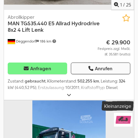
guarantee incl. equipment and accessories. Credjzp Rt Depfx
organisieren., Auf Wunsch können wir auch Qualitätssicherung
1
/
25
Albjf
aus der Ferne, indem wir für Sie TÜV machen (kostenpflichtig)
anbieten., Schnelle und einfache Finanzierungsmöglichkeiten für
Abrollkipper
Kunden aus Deutschland., Bei Export außerhalb der EU muss die
MAN
TGS35.440 E5 Allrad Hydrodrive
gesetzliche Mehrwertsteuer als Kaution hinterlegt werden.
8x2 4 Lift Lenk
Irrtümer und Zwischenhandel vorbehalten., Weitere Angebote
€ 29.900
Deggendorf
186 km
finden Sie auf unserer Website . Wir beantworten gerne alle Ihre
Anfragen., Deutsch und Englisch: ,, Tschechisch, Französisch,
Festpreis zzgl. MwSt.
(€ 35.581 brutto)
Russisch, Bulgarisch, Deutsch und Englisch: ., Alle Angaben ohne
Gewähr inkl. Ausstattung und Zubehör., ----, (EN), DAF CF85.410
hooklift truck Euro 5 emissions standard, Wheel configuration
Anfragen
Anrufen
8x4, Manual transmission, Engine brake, Cruise control, Air
conditioning, Trailer coupling preparation, Leaf/leaf suspension,
Zustand:
gebraucht
, Kilometerstand:
502.255 km
, Leistung:
324
Empty weight 14,240 kg, Wheelbase 5.00 m, Tires 7/5/8/6 mm , 1st
kW (440,52 PS)
, Erstzulassung:
10/2011
, Kraftstofftyp:
Diesel
,
Hand, , , We can organize a delivery to your address in Germany
Leergewicht:
13.800 kg
, maximales Ladegewicht:
18.200 kg
,
and Europe or to the international ports for extra charge., On
Gesamtgewicht:
32.000 kg
, Radstand:
5.300 mm
, Bremsen:
Kleinanzeige
request, we can offer quality assurance from a distance by doing
Retarder
, Farbe:
Sonstige
, Fahrerkabine:
Fahrerhaus
,
MOT for you (chargeable)., Fast and easy financing options for
Getriebetyp:
mechanisch
, Emissionsklasse:
Euro5
, Federung:
customers from Germany., For export outside the EU, the legal
Blatt-Luft
, Anzahl der Sitzplätze:
2
, Ausstattung:
ABS,
VAT has to be paid as a deposit. Errors and intermediate trade
Allradantrieb, Bordcomputer, Differentialsperre, Elektronisches
reserved., For more offers visit our website . We are happy to
Stabilitätsprogramm (ESP), Hydraulik, Klimaanlage, Rußfilter,