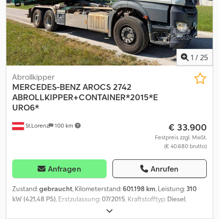
1
/
25
Abrollkipper
MERCEDES-BENZ
AROCS 2742
ABROLLKIPPER+CONTAINER*2015*E
URO6*
€ 33.900
St.Lorenz
100 km
Festpreis zzgl. MwSt.
(€ 40.680 brutto)
Anfragen
Anrufen
Zustand:
gebraucht
, Kilometerstand:
601.198 km
, Leistung:
310
kW (421,48 PS)
, Erstzulassung:
07/2015
, Kraftstofftyp:
Diesel
,
Gesamtgewicht:
26.000 kg
, Achsen-Konfiguration:
3 Achsen
,