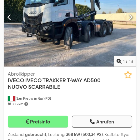
Anhängekupplung mit Luftanschlüssen, Lüftungsklappe im Dach,
Klimaanlage, mit 5,5o m Mulde, TÜV und SP neu, sehr guter
Zustand! Crjdpfx Aljzrat Ejbjf Ansprechpartner Herr Hinz Mail: hv.,
WhatsApp:
1
/
13
Abrollkipper
IVECO
IVECO TRAKKER T-WAY AD500
NUOVO SCARRABILE
San Pietro in Gu' (PD)
305 km
Preisinfo
Anrufen
Zustand:
gebraucht
, Leistung:
368 kW (500,34 PS)
, Kraftstofftyp: