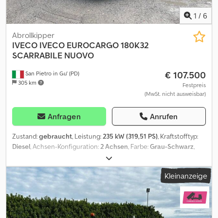
m GESAMTLÄNGE MIT CONTAINER: 5,25 m ZUBEHÖR: - Spurweite
Vorderachse: 1,75 m - Spurweite Hinterachse: 1,80 m AUFBEREITET:
1
/
6
ja ÜBERPRÜFT: ja BEREIFUNG: 80 % PREIS: 37.000,00 € zzgl. MwSt.
Irrtümer und/oder Auslassungen vorbehalten. Die angegebenen
Abrollkipper
Preise verstehen sich zzgl. MwSt. Für ein aktuelles Preis- und
IVECO
IVECO EUROCARGO 180K32
Angebotsupdate wenden Sie sich bitte an den Vertrieb. Für
SCARRABILE NUOVO
weitere Informationen: Loris: 3484773001 URL:
€ 107.500
San Pietro in Gu' (PD)
#glispecialistidelloscarrabile SCARRABILI AURORA tätig im Verkauf
305 km
und Ankauf von Industrie- und Nutzfahrzeugen, spezialisiert
Festpreis
(MwSt. nicht ausweisbar)
insbesondere auf den Entsorgungsbereich. Spezialisiert auf LKW,
Anhänger und Absetzausrüstungen. Mehr als 50 LKW und über
150 Absetzmulden und Container – mit und ohne Ladekran –
Anfragen
Anrufen
sofort verfügbar. S.E.&O Aufgrund der Vielzahl an Inseraten und
Angaben bittet Aurora, die Richtigkeit der Daten mit dem
Zustand:
gebraucht
, Leistung:
235 kW (319,51 PS)
, Kraftstofftyp:
Verkaufspersonal abzustimmen.
Diesel
, Achsen-Konfiguration:
2 Achsen
, Farbe:
Grau-Schwarz
,
Getriebetyp:
mechanisch
, Emissionsklasse:
Euro6
, Baujahr:
2025
,
FAHRGESTELL: in Kürze verfügbar TITEL: IVECO EUROCARGO 180
Kleinanzeige
K32 NEUER ABROLLKIPPER MIT BLATTFEDERUNG VORNE UND
HINTEN REF: 26C01 BAUJAHR: noch zuzulassen PS: 320 HUBRAUM:
6.728 EURO: 6 KM-STAND: 0 GETRIEBE: Schaltgetriebe
DIFFERENTIALSPERRE: ja RETARDER/INTARDER: nein ACHSEN: 2