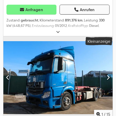
Anfragen
Anrufen
Zustand:
gebraucht
, Kilometerstand:
891.376 km
, Leistung:
330
kW (448,67 PS)
, Erstzulassung:
01/2012
, Kraftstofftyp:
Diesel
,
Gesamtgewicht:
26.000 kg
, Achsen-Konfiguration:
3 Achsen
,
Farbe:
Blau
, Getriebetyp:
Automatisch
, Emissionsklasse:
Euro5
,
Kleinanzeige
Ausstattung:
ABS, Klimaanlage, Standheizung
, Fahrzeug-Ident-
Nr.: WDB9630201L633892 EURO 5 - ABROLLKIPPER RK 20.65
Eigengewicht: 12.150 kg DE HU 08.2026 - SP fällig StreamSpace -
Fahrerhaus Motorbremse, Tacho Digital Klimaautomatik,
Standheizung, 2 Liegen, Radio, Mautvorbereitung,
Multifunktionslenkrad, Tempomat, Sitzheizung, Kühlschrank,
Blattfederung vorne / Luftfederung hinten ABROLLKIPPER RK
20.65 Credpfxoyxa Hhs Albjf ACHSE 3 = LIFTACHSE
Anhängerkupplung - 40 mm Tank: 600 l. - beschädigt
(eingedrückt) Radstand: 4.600 - 1.350 mm Bereifung: 1. Achse
385/65 R 22,5 2. + 3. Achse 315/80 R 22,5 Änderungen,
Zwischenverkauf und Irrtümer sind ausdrücklich vorbehalten. Die
Beschreibung dient der allgemeinen Identifizierung des
Fahrzeuges und stellt keine Gewährleistung im kaufrechtlichen
1
/
15