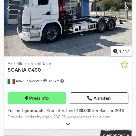
überprüfen.
1
/
17
Abrollkipper mit Kran
SCANIA
G490
Altavilla Vicentina
326 km
Preisinfo
Anrufen
Zustand:
gebraucht
, Kilometerstand:
438.000 km
, Baujahr:
2016
,
Dreiaxis-Lastkraftwagen, 260 PS, ausgestattet mit einem
Guimatrag BG26-Abrollsystem mit Schwenkvorrichtung, Nutzlast
9960 kg, Epsilon/Palfinger Q150Z95TR-Kran mit hydraulischem
Kleinanzeige
Greifer, Baujahr des Krans 2022, Radstand 4500 mm,