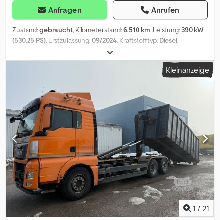
Anfragen
Anrufen
Zustand:
gebraucht
, Kilometerstand:
6.510 km
, Leistung:
390 kW
(530,25 PS)
, Erstzulassung:
09/2024
, Kraftstofftyp:
Diesel
,
maximales Ladegewicht:
9.500 kg
, Gesamtgewicht:
26.000 kg
,
Achsen-Konfiguration:
6x2
, Radstand:
4.200 mm
, Farbe:
Sonstige
,
Kleinanzeige
Fahrerkabine:
Sonstige
, Getriebetyp:
Halbautomatisch
,
Emissionsklasse:
Euro6
, Federung:
Luft
, Baujahr:
2024
,
Ausstattung:
Allradantrieb, Anhängerkupplung, Bordcomputer,
Hydraulik, Klimaanlage, Kran, Navigationssystem,
Standheizung, Tempomat
, Dieses Angebot ist unverbindlich.
Irrtum und Zwischenverkauf vorbehalten. Bei Angabe einer
Fremdwährung erfolgt diese zum aktuellen Tageskurs. Gültig ist
die Währung des Fahrzeugstandortes. Restwärmenutzung,
Baustellenfilter, Motor OM471, R6, 12,8 l, 390 kW (530 PS), 2600 Nm,
High Performance Engine Brake, Hydraulic Auxiliary Drive (HAD),
Predictive Powertrain Control, Getriebeölkühlung, Vorderachse
9,0 t, Hinterachse 13 t, Nachlaufachse, 8 t, gelenkt, entlastbar,
liftbar, Luftfederung, Hinterachse, Feststellbremse, elektronisch,
Anhängerbremse, 2-Leitung, Rahmenüberhang 1650 mm,
1
/
21
Radstand 4200 mm, Tank 290 l Alu, S-Fahrerhaus, S-Fahrerhaus,