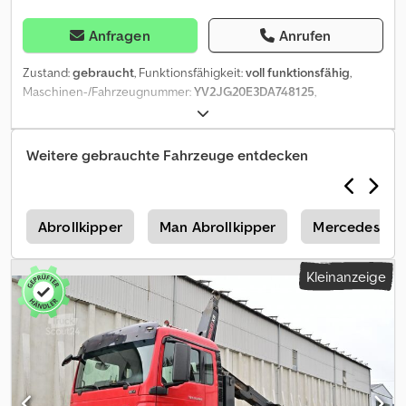
Anfragen
Anrufen
Zustand:
gebraucht
, Funktionsfähigkeit:
voll funktionsfähig
,
Maschinen-/Fahrzeugnummer:
YV2JG20E3DA748125
,
Kilometerstand:
387.993 km
, Leistung:
345 kW (469,07 PS)
,
Erstzulassung:
10/2013
, Kraftstofftyp:
Diesel
, Leergewicht:
14.640
kg
, maximales Ladegewicht:
11.285 kg
, Gesamtgewicht:
26.000 kg
,
Weitere gebrauchte Fahrzeuge entdecken
Achsen-Konfiguration:
6x6
, nächste Prüfung (TÜV):
10/2026
,
Kraftstoff:
Diesel
, Kraftstofftankvolumen:
300 l
, Bremsen:
Retarder
,
Farbe:
Weiß
, Fahrerkabine:
Fahrerhaus
, Getriebetyp:
Hydrostat
,
Emissionsklasse:
Euro5
, Federung:
Blatt
, Anzahl der Sitzplätze:
2
,
n
Abrollkipper
Man Abrollkipper
Mercedes-Ben
Baujahr:
2013
, Betriebsstunden:
387.993 h
, Ausstattung:
ABS,
Airbag, EBS (Elektronisches Bremssystem), Elektronisches
Kleinanzeige
Stabilitätsprogramm (ESP), Klimaanlage, LKW-Zulassung,
Retarder, Servolenkung, Sitzheizung, Tempomat,
Traktionskontrolle
, Bei weiteren Fragen einfach per Telefon oder
Whatsapp melden. Bei Bedarf können auch Weitere
Krancontainer oder normale Abrollcontainer dazu gekauft
werden. Credpfxszq U Hds Albjf Preis ist ohne Container.