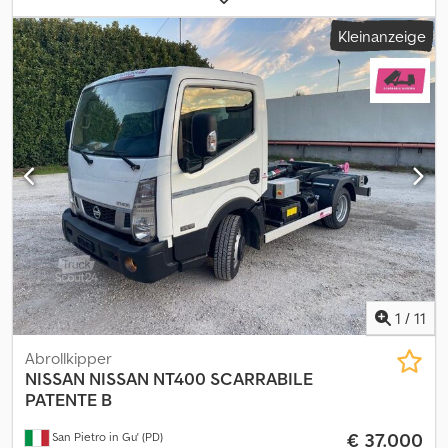
Bremsen:
Retarder
, Farbe:
Weiß
, Getriebetyp:
mechanisch
,
Kleinanzeige
Emissionsklasse:
Euro3
, Ausstattung:
ABS, Klimaanlage
,
Fahrzeug-Ident-Nr.: WMAH37ZZ35M399364 Manual Gearbox -
Schaltgetriebe - 3 + 7 Gang Synchrom (Getriebe kratzt)
Eigengewicht: 13.800 kg ABROLLER MULTILIFT LHZ26059 FP-ION
mit hydraulischen Containerverriegelung DE HU fällig ----
Mittleres - Fahrerhaus ZF-INTARDER, Tacho Analog Klima, Radio,
Mautvorbereitung, Sitzheizung, Mautvorbereitung Auspuff
hochgezogen Blattfederung vorne und hinten Radstand: 1.798 -
2.980 - 1.380 mm AP Achsen 400 Liter Tank Anhängertraverse,
OHNE Kupplungsmaul vorhanden Unterfahrschutz verstellbar
Bereifung: 315/80 R 22,5 Änderungen, Zwischenverkauf und
Irrtümer sind ausdrücklich vorbehalten. Die Beschreibung dient
der allgemeinen Identifizierung des Fahrzeuges und stellt keine
Gewährleistung im kaufrechtlichen Sinne dar. Ausschlaggebend
1
/
11
ist die Beschreibung gemäß Kaufvertrag. Unser Angebot ist
generell ohne neue TÜV-Abnahme. Falls neue TÜV-Abnahme
Abrollkipper
erwünscht, unterbreiten wir Ihnen gerne ein Angebot unserer
NISSAN
NISSAN NT400 SCARRABILE
Partnerwerkstätten! Fahrzeug kann mit Werbung beklebt
PATENTE B
und/oder beschriftet sein. Es gelten unsere allgemeinen Liefer-
€ 37.000
San Pietro in Gu' (PD)
und Zahlungsbedingungen. Cedpfx Alewg Sugebjrf