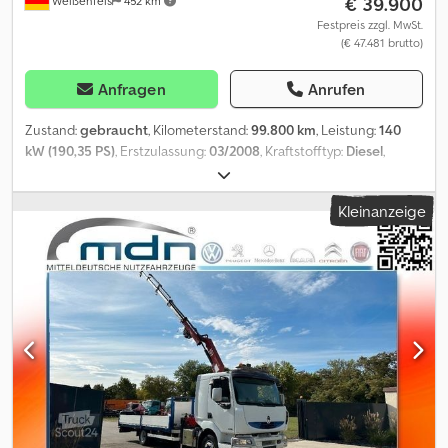
€ 39.900
Weißenfels
452 km
Festpreis zzgl. MwSt.
(€ 47.481 brutto)
Anfragen
Anrufen
Zustand:
gebraucht
, Kilometerstand:
99.800 km
, Leistung:
140
kW (190,35 PS)
, Erstzulassung:
03/2008
, Kraftstofftyp:
Diesel
,
Gesamtgewicht:
10.000 kg
, Achsen-Konfiguration:
2 Achsen
,
Farbe:
Weiß
, Getriebetyp:
mechanisch
, Emissionsklasse:
Euro4
,
Kleinanzeige
Ausstattung:
ABS, Klimaanlage, Rußfilter
, Int-Nr.: 269 Renault
Midlum mit SAUG- DRUCK- KOMBI- AUFBAU * Renault * Midlum
190 -7 * 4x2 Radformel * Schaltgetriebe * zulä 10000kg * RIONED
KOMBI * Vakuumpumpe Battioni Pagani WPT 480 *
Hochdruckpumpe Speck P55/128 -180G max 160bar *
Frischwassertank 1000L * Schlammkammer 2000L * 1.Hand
Dkodpfeylru Nex Aahsr * sehr guter Zustand * MWST.ausweisbar!!!
Inzahlungnahme möglich Finanzierung ab 4,99% Irrtümer und
Zwischenverkauf vorbehalten! Die Angaben in dieser Anzeige
sind unverbindliche Beschreibungen und dienen nicht als
zugesicherte Eigenschaften. Der Verkäufer übernimmt keine
Haftung für Tipp- und Datenübermittlungsfehler. Aufgeführte