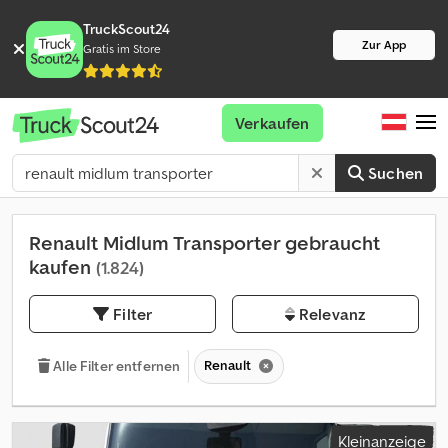
TruckScout24
Zur App
Gratis im Store
Verkaufen
Suchen
Renault Midlum Transporter gebraucht
kaufen
(1.824)
Filter
Relevanz
Renault
Alle Filter entfernen
Kleinanzeige