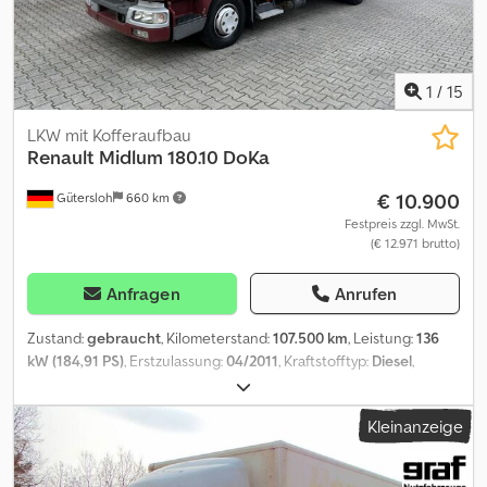
1
/
15
LKW mit Kofferaufbau
Renault
Midlum 180.10 DoKa
€ 10.900
Gütersloh
660 km
Festpreis zzgl. MwSt.
(€ 12.971 brutto)
Anfragen
Anrufen
Zustand:
gebraucht
, Kilometerstand:
107.500 km
, Leistung:
136
kW (184,91 PS)
, Erstzulassung:
04/2011
, Kraftstofftyp:
Diesel
,
Leergewicht:
5.870 kg
, maximales Ladegewicht:
4.130 kg
,
Gesamtgewicht:
10.000 kg
, Achsen-Konfiguration:
4x2
, Radstand:
Kleinanzeige
4.100 mm
, Bremsen:
Motorbremsung
, Farbe:
Rot
, Fahrerkabine:
Sonstige
, Getriebetyp:
Automatisch
, Emissionsklasse:
Euro5
,
Federung:
Blatt-Luft
, Laderaumvolumen:
18 m³
, Laderaumlänge: