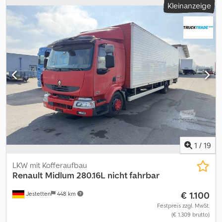
Kleinanzeige
Breite: 2,48 Meter Höhe: 1,20 Meter
1
/
19
LKW mit Kofferaufbau
Renault
Midlum 280.16L nicht fahrbar
€ 1.100
Jestetten
448 km
Festpreis zzgl. MwSt.
(€ 1.309 brutto)