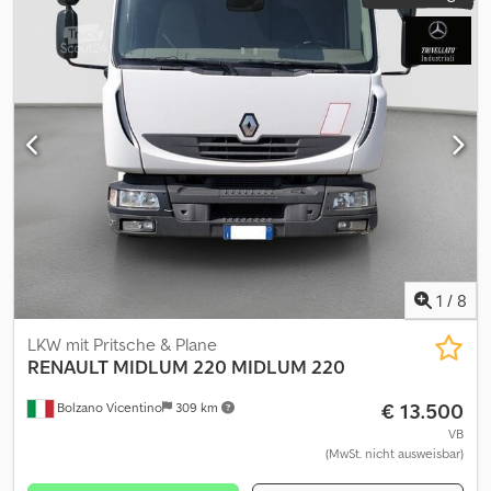
1
/
8
LKW mit Pritsche & Plane
RENAULT MIDLUM 220
MIDLUM 220
€ 13.500
Bolzano Vicentino
309 km
VB
(MwSt. nicht ausweisbar)