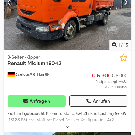
1
/
15
3-Seiten-Kipper
Renault
Midlum 180-12
€ 6.900
Saarlouis
611 km
€ 8.000
Festpreis zzgl. MwSt.
(€ 8.211 brutto)
Anfragen
Anrufen
Zustand:
gebraucht
, Kilometerstand:
424.213 km
, Leistung:
97 kW
(131,88 PS)
, Kraftstofftyp:
Diesel
, Achsen-Konfiguration:
4x2
,
Kraftstoff:
Diesel
, Farbe:
Orange
, Getriebetyp:
mechanisch
,
Baujahr:
2002
, Renault Mildlum 180-12 Baujahr : 2002