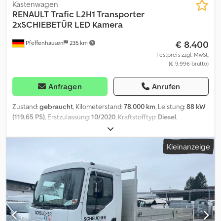
Kastenwagen
RENAULT
Trafic L2H1 Transporter
2xSCHIEBETÜR LED Kamera
€ 8.400
Pfeffenhausen
235 km
Festpreis zzgl. MwSt.
(€ 9.996 brutto)
Anfragen
Anrufen
Zustand:
gebraucht
, Kilometerstand:
78.000 km
, Leistung:
88 kW
(119,65 PS)
, Erstzulassung:
10/2020
, Kraftstofftyp:
Diesel
,
Gesamtgewicht:
3.050 kg
, Farbe:
Gelb
, Getriebetyp:
mechanisch
,
Emissionsklasse:
Euro6
, Anzahl der Sitzplätze:
3
, Baujahr:
2020
,
Kleinanzeige
Ausstattung:
ABS, Elektronisches Stabilitätsprogramm (ESP),
Rußfilter, Zentralverriegelung
, Nettoverkaufspreis: 8.400.-¤
Renault Trafic MAXI / LANG aus 1. Hand mit 2x Schiebetüre EZ:
10/2020 KM: 78.000 TÜV/HU: 10/2026 88KW/120PS
Schadstoffklasse EURO6 Mwst ausweisbar: Besondere Merkmale:
- 2x Schiebetüre - Langer Radstand - LED Scheinwerfer -
Rückfahrkamera - Nebelscheinwerfer - LED
Innenraumbeleuchtungen - 3-Sitzplätze eingetragen /