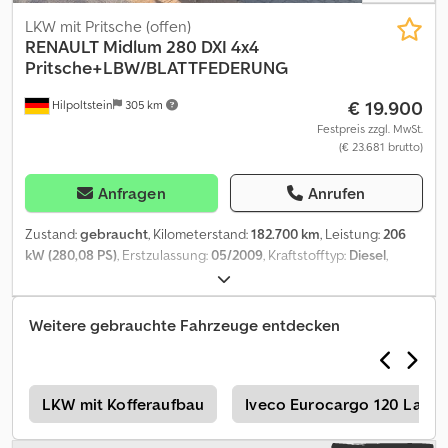
LKW mit Pritsche (offen)
RENAULT
Midlum 280 DXI 4x4
Pritsche+LBW/BLATTFEDERUNG
€ 19.900
Hilpoltstein
305 km
Festpreis zzgl. MwSt.
(€ 23.681 brutto)
Anfragen
Anrufen
Zustand:
gebraucht
, Kilometerstand:
182.700 km
, Leistung:
206
kW (280,08 PS)
, Erstzulassung:
05/2009
, Kraftstofftyp:
Diesel
,
Gesamtgewicht:
11.990 kg
, Achsen-Konfiguration:
2 Achsen
,
Farbe:
Rot
, Getriebetyp:
mechanisch
, Emissionsklasse:
Euro5
,
Laderaumlänge:
4.720 mm
, Laderaumbreite:
2.480 mm
,
Weitere gebrauchte Fahrzeuge entdecken
Laderaumhöhe:
1.200 mm
, Ausstattung:
ABS, Allradantrieb,
Ladebordwand
, Renault Midlum 280 DXI EURO 5 Pritsche +
Ladebordwand 6-Gang-Schaltgetriebe, Sonnenblende außen, 2x
Anhängerkupplung, BLATTFEDERUNG, 3-Sitze, Tempomat,
n
LKW mit Kofferaufbau
Iveco Eurocargo 120 Last
Differentialsperre, Rückfahrkamera, ABS. Nutzlast: 4.910 Kg
Aufbaumaße innen: Länge: 4,72 Meter Dksdpfx Aaezm Ebwohor