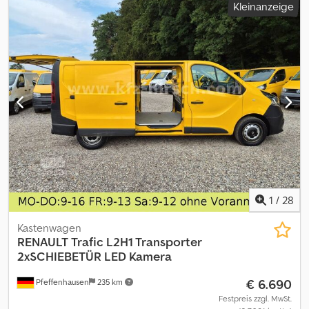
Kleinanzeige
Bilometerstand : 424.213 Km 4x2 Doka Schaltgetriebe 7 Sitzer 3 -
Seiten Kipper Doppelbereifung hinten ! : 11.900 Kg Eigengewicht :
5.940 Kg Klima Djdpsyda Tkofx Aahjkr el. fenster Aufbau : Forez
Benne - TRIB 010789 = Weitere Informationen = Kabine: doppelt
Leergewicht: 5.940 kg Zuladung: 5.960 kg zGG: 11.900 kg Marke
des Aufbaus: Forez-Bennes
1
/
28
Kastenwagen
RENAULT
Trafic L2H1 Transporter
2xSCHIEBETÜR LED Kamera
€ 6.690
Pfeffenhausen
235 km
Festpreis zzgl. MwSt.