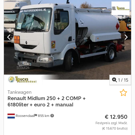
Laderaumbreite:
2.450 mm
, Laderaumhöhe:
2.200 mm
, Baujahr:
2013
, Ausstattung:
ABS, Klimaanlage, Ladebordwand
, Gut
erhaltene lkw Radstand 3800 mm vorne Blatt hinten luftfederung
Gesamtgewicht 12000 kg Dkjdjzg R Dqjpfx Aahor
1
/
15
Tankwagen
Renault
Midlum 250 + 2 COMP +
6180liter + euro 2 + manual
€ 12.950
Roosendaal
855 km
Festpreis zzgl. MwSt.
(€ 15.670 brutto)