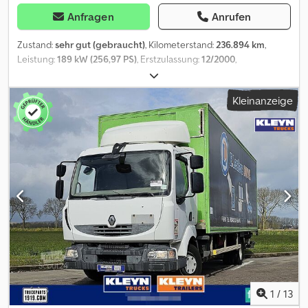
Anfragen
Anrufen
Zustand:
sehr gut (gebraucht)
, Kilometerstand:
236.894 km
,
Leistung:
189 kW (256,97 PS)
, Erstzulassung:
12/2000
,
Kraftstofftyp:
Diesel
, Kraftstoff:
Diesel
, Farbe:
Weiß
, Fahrerkabine:
Fahrerhaus
, Getriebetyp:
mechanisch
, Baujahr:
2000
,
Kleinanzeige
Ausstattung:
ABS, Klimaanlage, elektrisch verstellbarer Spiegel,
elektrische Fensterheberregelung
, = Weitere Optionen und
Zubehör = Sonstige - Nebenabtrieb (PTO) -
Radio-/Kassettenspieler - Radio/CD-Player - Werkzeugkasten -
Zapfwelle Sonstiges - Geschwindigkeitsbegrenzer =
Anmerkungen = VF642ACA00000889 = Weitere Informationen =
Leergewicht: 5.280 kg Zuladung: 4.720 kg zGG: .000 kg
Technischer Zustand: sehr gut Optischer Zustand: sehr gut
Kennzeichen: CW059YN = Firmeninformationen = If you have any
questions or suggestions, Don't hesitate to contact us. We
guarantee an answer within 8 hours. Prices are without VAT. No
rights could be derived from given information. Office Phone:
MOB: Nederlands - English - Deutsch - Francais - Español -
Italiano)Available on What's App and Viber. MOB: Nederlands)
1
/
13
Available on What's App and Viber. When you pay by bank transfer,