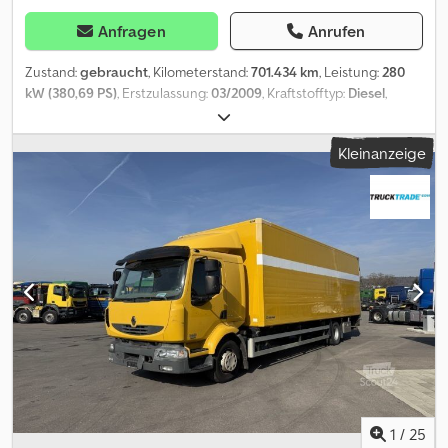
Anfragen
Anrufen
Zustand:
gebraucht
, Kilometerstand:
701.434 km
, Leistung:
280
kW (380,69 PS)
, Erstzulassung:
03/2009
, Kraftstofftyp:
Diesel
,
Leergewicht:
7.800 kg
, maximales Ladegewicht:
6.200 kg
,
Reifengröße:
285 / 70 R 19.5 / 8mm
, Achsen-Konfiguration:
4x2
,
Kleinanzeige
nächste Prüfung (TÜV):
10/2022
, Fahrerkabine:
Fahrerhaus
,
Getriebetyp:
mechanisch
, Emissionsklasse:
Euro5
, Federung:
Blatt-Luft
, Anzahl der Sitzplätze:
2
, Gesamtbreite:
25.500 mm
,
Vorderreifengröße:
285 / 70 R 19.5 / 8mm
, Betriebsgewicht:
14.000 kg
, Ausstattung:
Klimaanlage
,
1
/
25