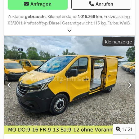
Anfragen
Anrufen
Zustand:
gebraucht
, Kilometerstand:
1.016.268 km
, Erstzulassung:
03/2011
, Kraftstofftyp:
Diesel
, Gesamtgewicht:
115 kg
, Farbe:
Weiß
,
Fahrerkabine:
Schlafkabine
, Emissionsklasse:
Euro5
, Federung:
Luft
, Baujahr:
2011
, RENAULT MIDLUM, ZWEI-ACHS-CHASSIS, MIT
Kleinanzeige
LADEBORDWAND Dkodpozk D Nnofx Aaher
1
/
21