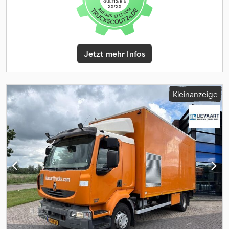
Fensterheberregelung
, = Weitere Optionen und Zubehör = -
Beheizte Spiegel - Digitaler Tachograph - Fahrtenschreiber
(Kontrollgerät) - Festgelegt - Halogenlampe - Kurze Kabine -
Ladebordwand - Manuell - Radio/Kassette - Stoff = Anmerkungen
= Anzahl der Achsen: 2, Konfiguration: 4x2, Eigengewicht: 6315 kg,
Jetzt mehr Infos
Bruttogewicht: 11990 kg, Tankinhalt gesamt: 150 liter,
Sattelkupplung: Festgelegt, Federungstyp: Luftfederung, Art der
Kabine: Kurze Kabine, Fahrtenschreiber (Kontrollgerät), Digitaler
Tachograph, Elektrische Fensterheber, Elektrische Spiegel,
Kleinanzeige
Radio/Kassette, Farbe: Weiß, Beheizte Spiegel, Beleuchtungsart:
Halogenlampe, Motorleistung: 132 kW (177 Hp), Kraftstoff: Diesel,
Euro: 5, Getriebeart: Automatic, Gänge: 6, Servolenkung, ABS, ASR,
Starterbatterie, System-Typ: ., Zentralverriegelung, Sitzaufstellung:
1+1, Sitzbezug: Stoff, Sitzverstellung: Manuell, Ladebordwand,
Ladebordwandausführung: unterfaltbare Ladebordwand,
Tragfähigkeit der Ladebordwand: 1500 kg,
Ladebordwandhersteller: Palfinger, Ladebordwandmaterial:
Aluminium, Ladebordwandgröße: 125x219, Reserverad, Profil
Reserverad: 12 % = Weitere Informationen = Achskonfiguration
Reifenmaß: 245/70R17,5 Bremsen: Scheibenbremsen Federung:
Blattfederung Achse 1: Gelenkt; Reifen Profil links: 8 mm; Reifen