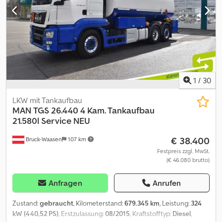
1
/
30
LKW mit Tankaufbau
MAN
TGS 26.440 4 Kam. Tankaufbau
21.580l Service NEU
€ 38.400
Bruck-Waasen
107 km
Festpreis zzgl. MwSt.
(€ 46.080 brutto)
Anfragen
Anrufen
Zustand:
gebraucht
, Kilometerstand:
679.345 km
, Leistung:
324
kW (440,52 PS)
, Erstzulassung:
08/2015
, Kraftstofftyp:
Diesel
,