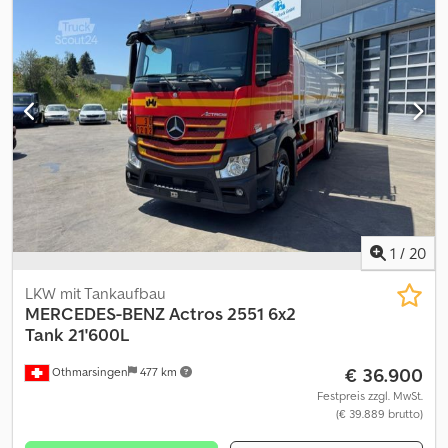
1
/
20
LKW mit Tankaufbau
MERCEDES-BENZ
Actros 2551 6x2
Tank 21'600L
€ 36.900
Othmarsingen
477 km
Festpreis zzgl. MwSt.
(€ 39.889 brutto)