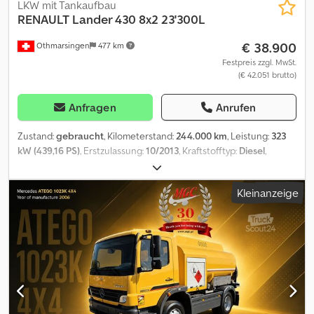
LKW mit Tankaufbau
RENAULT
Lander 430 8x2 23'300L
€ 38.900
Othmarsingen
477 km
Festpreis zzgl. MwSt.
(€ 42.051 brutto)
Anfragen
Anrufen
Zustand:
gebraucht
, Kilometerstand:
244.000 km
, Leistung:
323
kW (439,16 PS)
, Erstzulassung:
10/2013
, Kraftstofftyp:
Diesel
,
Gesamtgewicht:
32.000 kg
, Bremsen:
Retarder
, Getriebetyp:
Automatisch
, Emissionsklasse:
Euro5
, Ausstattung:
Rußfilter
, -
Kleinanzeige
Retarder- Klima- Tank Schwarzmüller 23'300L 2 Kammern-
AnhängerkupplungFederung: Blatt-Luft Crjdpeyakfiofx Ab Nof