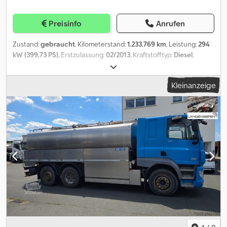
Preisinfo
Anrufen
Zustand:
gebraucht
, Kilometerstand:
1.233.769 km
, Leistung:
294
kW (399,73 PS)
, Erstzulassung:
02/2013
, Kraftstofftyp:
Diesel
,
Leergewicht:
11.680 kg
, Gesamtgewicht:
26.000 kg
, Achsen-
Konfiguration:
3 Achsen
, nächste Prüfung (TÜV):
10/2025
, Farbe:
Kleinanzeige
Blau
, Fahrerkabine:
Sonstige
, Getriebetyp:
Automatisch
,
Emissionsklasse:
Euro5
, Federung:
Luft
, Ausstattung:
ABS,
Anhängerkupplung, Bordcomputer, Differentialsperre,
Hydraulik, Klimaanlage, Rußfilter
, , Hersteller: MAN - Typ/Modell:
TGS 26.400 (6x2) - Erstzulassung: 20.02.2013 - Laufleistung:
1.233.769 km - Anzahl Achsen: 3 - Schadstoffklasse: Euro5 -
Getriebe: Automatik - Federung: Luft-Lift - Liftachse - Lenkachse -
Bremse: Scheibe - Klimaanlage - Länge: 9480 mm - Breite: 2550
mm - Höhe: 3250 mm - Leergewicht: 11680 kg - Aufbauhersteller:
Schwarte - Tankmaterial: Edelstahl - Tankvolumen gesamt: 17000
L - Tankkammern: 3 - Anlage-Bezeichnung: Schwarte V-2000
Saug- und Messanlage - Edelstahlkreiselpumpe - Ultrakust MAK
3002 - Sampler Probe - Datenübertragung - CIP-Reinigung -
Domwanne Credsvyr Ubepfx Ab Nof