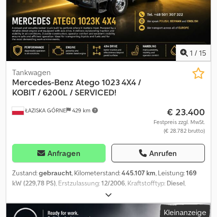
1
/
15
Tankwagen
Mercedes-Benz
Atego 1023 4X4 /
KOBIT / 6200L / SERVICED!
€ 23.400
ŁAZISKA GÓRNE
429 km
Festpreis zzgl. MwSt.
(€ 28.782 brutto)
Anfragen
Anrufen
Zustand:
gebraucht
, Kilometerstand:
445.107 km
, Leistung:
169
kW (229,78 PS)
, Erstzulassung:
12/2006
, Kraftstofftyp:
Diesel
,
Achsen-Konfiguration:
4x4
, Kraftstoff:
Diesel
, Bremsen:
Retarder
,
Farbe:
Gelb
, Getriebetyp:
mechanisch
, Anzahl der Gänge:
6
,
Kleinanzeige
Emissionsklasse:
Euro3
, Gesamtlänge:
5.700 mm
, Gesamtbreite: