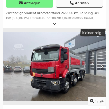
Anfragen
Anrufen
Zustand:
gebraucht
, Kilometerstand:
265.000 km
, Leistung:
375
kW (509,86 PS)
, Erstzulassung:
10/2012
, Kraftstofftyp:
Diesel
,
Gesamtgewicht:
26.000 kg
, Bremsen:
Retarder
, Getriebetyp:
Automatisch
, Emissionsklasse:
Euro6
, Ausstattung:
Rußfilter
, -
Kleinanzeige
Retarder- Klima- Lift- &amp, Lenkachse- Tank Schwingenschlögel
2 Kammern- 21'200 LFederung: Crodpfxey U Th Do Ab Nof
Luftfederung
1
/
24