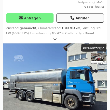
bei uns noch im Einsatz !
Festpreis zzgl. MwSt.
(€ 53.431 brutto)
Anfragen
Anrufen
Zustand:
gebraucht
, Kilometerstand:
1.041.703 km
, Leistung:
331
kW (450,03 PS)
, Erstzulassung:
10/2019
, Kraftstofftyp:
Diesel
,
Reifengröße:
385/75R22.5
, Achsen-Konfiguration:
4x2
, Radstand:
3.900 mm
, Kraftstoff:
Diesel
, Bremsen:
Retarder
, Farbe:
Weiß
,
Kleinanzeige
Fahrerkabine:
Schlafkabine
, Getriebetyp:
Automatisch
,
Emissionsklasse:
Euro6
, Federung:
Luft
, Gesamtlänge:
7.250 mm
,
Gesamtbreite:
2.500 mm
, Gesamthöhe:
3.400 mm
,
Laderaumvolumen:
14.300 m³
, Baujahr:
2019
, Ausstattung:
ABS,
Anhängerkupplung, Bordcomputer, Differentialsperre,
Klimaanlage, Nebelscheinwerfer, Retarder, Servolenkung,
Sitzheizung, Tempomat, Zentralverriegelung, elektrisch
verstellbarer Spiegel, elektrische Fensterheberregelung
, =
Weitere Optionen und Zubehör = - Klimaanlage - Kühlschrank -
Multifunktionales Lenkrad - Radio - Sitzheizung vorn -
Sonnenschutzklappe - Spurhalteassistent - Startunterbrecher -
Tachograph - Zwillingsreifen = Anmerkungen = Scania R450