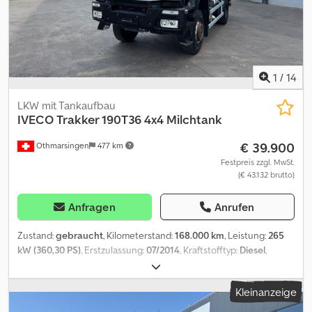
Edelstahl - Tankvolumen gesamt: 17000 L - Tankkammern: 3 -
Anlage-Bezeichnung: HLW Turbo - Kreiselpumpe - MAK 3003 -
Sampler Probe - CIP-Reinigung Crjdpfx Aoxtuiqeb Nef
1
/
14
LKW mit Tankaufbau
IVECO
Trakker 190T36 4x4 Milchtank
€ 39.900
Othmarsingen
477 km
Festpreis zzgl. MwSt.
(€ 43.132 brutto)
Anfragen
Anrufen
Zustand:
gebraucht
, Kilometerstand:
168.000 km
, Leistung:
265
kW (360,30 PS)
, Erstzulassung:
07/2014
, Kraftstofftyp:
Diesel
,
Gesamtgewicht:
18.000 kg
, Bremsen:
Retarder
, Getriebetyp:
Automatisch
, Emissionsklasse:
Euro5
, Ausstattung:
Rußfilter
, -
Kleinanzeige
Retarder- Klima- MilchtankFederung: Crsdpfx Abezbpyhs Nsf
Blatt-Luft