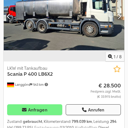
1
/
8
LKW mit Tankaufbau
Scania
P 400 LB6X2
€ 28.500
Langgöns
543 km
Festpreis zzgl. MwSt.
(€ 33.915 brutto)
Anfragen
Anrufen
Zustand:
gebraucht
, Kilometerstand:
799.039 km
, Leistung:
294
kW (399,73 PS)
, Erstzulassung:
02/2010
, Kraftstofftyp:
Diesel
,