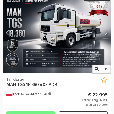
2.400 mm
, Gesamthöhe:
3.150 mm
, Laderaumvolumen:
6.200 m³
,
Baujahr:
2006
, Ausstattung:
ABS, Bordcomputer,
Differentialsperre, EBS (Elektronisches Bremssystem),
Klimaanlage, Nebelscheinwerfer, Retarder, Servolenkung,
Zentralverriegelung, elektrisch verstellbarer Spiegel
, = Weitere
Optionen und Zubehör = - ADR - Klimaanlage - Regensensor -
Reserverad - Startunterbrecher - Tachograph = Weitere
Informationen = Getriebe: ZF, 6 Gänge, Schaltgetriebe
Zylinderzahl: 6 Motorhubraum: 6.374 cc Leergewicht: 5.700 kg
Zuladung: 4.800 kg zGG: 10.500 kg Motortyp: Mercedes Benz in-
line Zahl der Eigentümer: 1 Garantie: 6 Monate Cedpfx Abezp Nq
Is Nerf
1
/
15
Tanklaster
MAN
TGS 18.360 4X2 ADR
€ 22.995
ŁAZISKA GÓRNE
429 km
Festpreis zzgl. MwSt.
(€ 28.284 brutto)