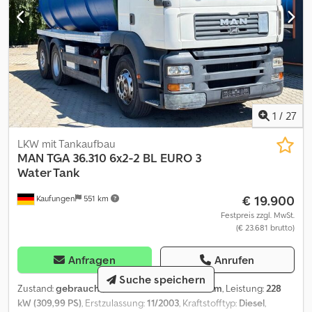
1
/
27
LKW mit Tankaufbau
MAN
TGA 36.310 6x2-2 BL EURO 3
Water Tank
€ 19.900
Kaufungen
551 km
Festpreis zzgl. MwSt.
(€ 23.681 brutto)
Anfragen
Anrufen
Suche speichern
Zustand:
gebraucht
, Kilometerstand:
462.231 km
, Leistung:
228
kW (309,99 PS)
, Erstzulassung:
11/2003
, Kraftstofftyp:
Diesel
,