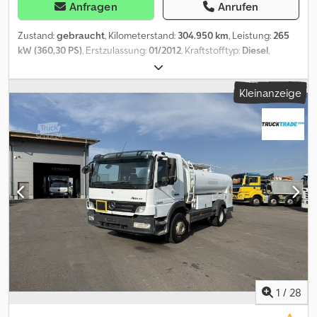
Anfragen
Anrufen
Zustand:
gebraucht
, Kilometerstand:
304.950 km
, Leistung:
265
kW (360,30 PS)
, Erstzulassung:
01/2012
, Kraftstofftyp:
Diesel
,
Reifengröße:
385/65R22,5
, Reifenzustand:
80 %
, Achsen-
Konfiguration:
4x2
, Radstand:
4.200 mm
, Kraftstoff:
Diesel
,
Kleinanzeige
Bremsen:
Retarder
, Farbe:
Weiß
, Fahrerkabine:
Schlafkabine
,
Getriebetyp:
Automatisch
, Emissionsklasse:
Euro5
, Federung:
Luft
, Gesamtlänge:
8.300 mm
, Gesamtbreite:
2.550 mm
,
Gesamthöhe:
3.400 mm
, Laderaumvolumen:
11.000 m³
, Baujahr:
2012
, Ausstattung:
ABS, Bordcomputer, Differentialsperre, EBS
(Elektronisches Bremssystem), Elektronisches
Stabilitätsprogramm (ESP), Klimaanlage, Nebelscheinwerfer,
Retarder, Servolenkung, Sitzheizung, Spoiler, Tempomat,
Zentralverriegelung, elektrisch verstellbarer Spiegel,
elektrische Fensterheberregelung
, - ADR - Heizung -
Klimaanlage - Multifunktionales Lenkrad - Radio/CD - Reserverad -
Sitzheizung vorn - Startunterbrecher - Tacho - Zwillingsreifen Wir
bieten einen frisch importierten Lkw unseres langjährigen
norwegischen Lieferanten an, der Kraftstoffe im Raum Oslo
1
/
28
transportiert. Dieser Lkw stammt aus erster Hand und wurde von