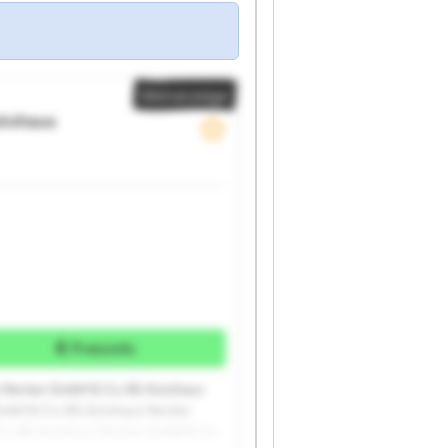
Kleinanzeige
tohaus
Preisinfo
 Hecker GmbH & Co. KG Autohaus
mbH & Co. KG Autohaus Hecker
o. KG Autohaus Hecker GmbH & Co.