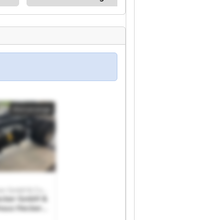
Kleinanzeige
Autohaus Hecker GmbH & Co. KG
ecker GmbH &
haus Hecker
 KG