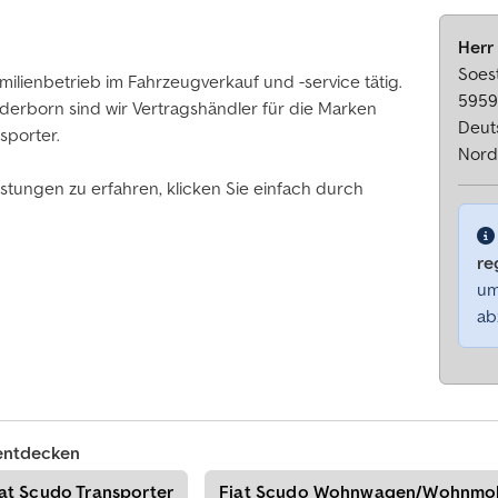
Herr
Soest
amilienbetrieb im Fahrzeugverkauf und -service tätig.
5959
derborn sind wir Vertragshändler für die Marken
Deut
sporter.
Nord
tungen zu erfahren, klicken Sie einfach durch
re
um
ab
entdecken
iat Scudo Transporter
Fiat Scudo Wohnwagen/Wohnmob