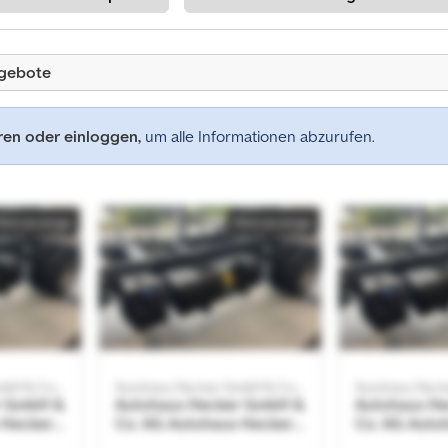
ngebote
eren oder einloggen,
um alle Informationen abzurufen.
Kleinanzeige
Kleinanzeige
Autohaus Hecker GmbH & Co. KG
Autohaus Hecker GmbH & Co. KG
r GmbH &
Autohaus Hecker GmbH &
Autohaus H
 Hecker
Co. KG Autohaus Hecker
Co. KG Auto
GmbH & Co. KG
GmbH & Co.