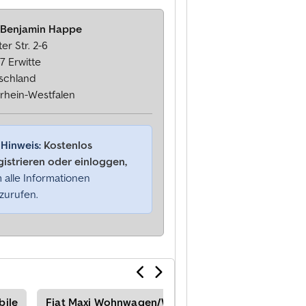
 Benjamin Happe
er Str. 2-6
7 Erwitte
schland
rhein-Westfalen
Hinweis:
Kostenlos
gistrieren oder einloggen,
 alle Informationen
zurufen.
ile
Fiat Maxi Wohnwagen/Wohnmobile
Fiat Duca