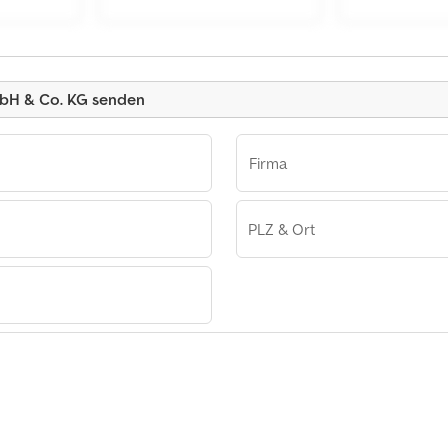
Kleinanzeige
bH & Co. KG senden
Firma
PLZ & Ort
Autohaus Hecker GmbH & Co. KG
r GmbH &
 Hecker