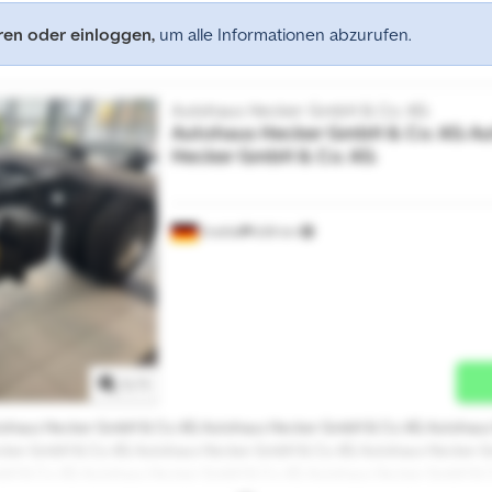
eren oder einloggen,
um alle Informationen abzurufen.
Autohaus Hecker GmbH & Co. KG
Autohaus Hecker GmbH & Co. KG
Au
Hecker GmbH & Co. KG
Erwitte
639 km
Mehr Bilder anfragen
1
/
1
tohaus Hecker GmbH & Co. KG Autohaus Hecker GmbH & Co. KG Autohaus
cker GmbH & Co. KG Autohaus Hecker GmbH & Co. KG Autohaus Hecker G
bH & Co. KG Autohaus Hecker GmbH & Co. KG Autohaus Hecker GmbH & C