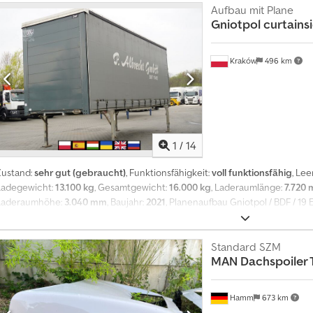
Aufbau mit Plane
Gniotpol
curtainsi
Kraków
496 km
1
/
14
Zustand:
sehr gut (gebraucht)
, Funktionsfähigkeit:
voll funktionsfähig
, Le
Ladegewicht:
13.100 kg
, Gesamtgewicht:
16.000 kg
, Laderaumlänge:
7.720
Laderaumhöhe:
3.040 mm
, Baujahr:
2021
, Planenaufbau Gniotpol / BDF / 19
Gesamtgewicht: 16.000 kg Crsdpfx Aiszmv I Ujyjf Eigengewicht: 2.900 kg Nu
781 cm Länge zwischen Verriegelungen: 580 cm Länge von Front bis vorder
Verriegelung bis Tür: 100 cm Innenmaße: Länge: 772 cm Breite: 247 cm Höhe
Standard SZM
MAN
Dachspoiler
Zustand.
Hamm
673 km