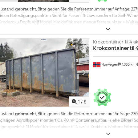
Zustand:
gebraucht
, Bitte geben Sie die Referenznummer auf Anfrage: 2
vielen Befestigungspunkten.Nicht für Hakenlift-Lkw, sondern für Seil-/Wind
Crodezqku Dopfx Aiyjf Model: Maskinflak med mange festepunkter = Weiter
Verwendungszweck: Gütertransport Wenden Sie sich an ATS Norway, um wei
Krokcontainer til 4 ak
Krokcontainer til 
Norwegen
1.330 km
1
/
8
Zustand:
gebraucht
, Bitte geben Sie die Referenznummer auf Anfrage: 230
achsigen Abrollkipper montiert Ca. 40 m³ Containeraufbau (siehe Bilder) Sof
Eigengewicht: 11 Model: Krokcontainer til 4 akslet Krokbil = Weitere Info
Gütertransport Wenden Sie sich an ATS Norway, um weitere Informationen 