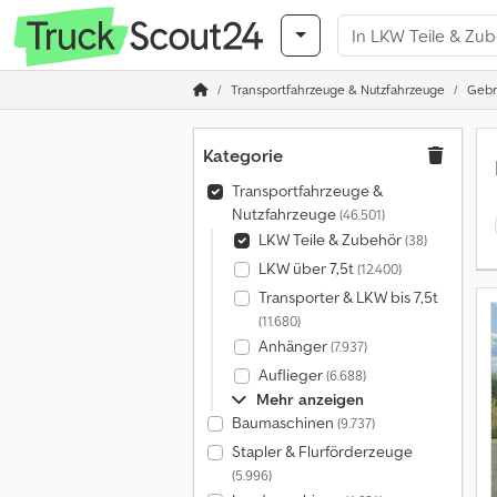
Transportfahrzeuge & Nutzfahrzeuge
Gebr
Kategorie
Transportfahrzeuge &
Nutzfahrzeuge
(46.501)
LKW Teile & Zubehör
(38)
LKW über 7,5t
(12.400)
Transporter & LKW bis 7,5t
(11.680)
Anhänger
(7.937)
Auflieger
(6.688)
Mehr anzeigen
Baumaschinen
(9.737)
Stapler & Flurförderzeuge
(5.996)