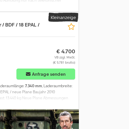
nd Abholung nur nach telefonischer
r vorbehalten. Wir sind Mitglied im
Kleinanzeige
 / BDF / 18 EPAL /
€ 4.700
VB zzgl. MwSt.
(€ 5.781 brutto)
Anfrage senden
Laderaumlänge:
7.340 mm
, Laderaumbreite:
8 EPAL / neue Plane Baujahr 2010
ast: 13.440 kg Neue Plane Abmessungen
irnwand bis vordere Verriegelung: 80 cm
reite: 249 cm Höhe: 255 cm Kapazität: 18