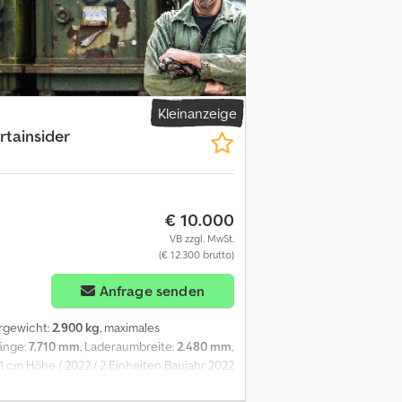
Kleinanzeige
rtainsider
€ 10.000
VB zzgl. MwSt.
(€ 12.300 brutto)
Anfrage senden
ergewicht:
2.900 kg
, maximales
änge:
7.710 mm
, Laderaumbreite:
2.480 mm
,
 cm Höhe / 2022 / 2 Einheiten Baujahr 2022
kg Eigengewicht 2.900 kg Nutzlast 13.100