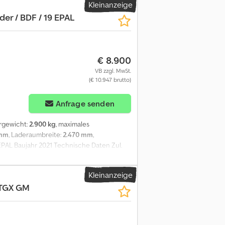
Kleinanzeige
der / BDF / 19 EPAL
€ 8.900
VB zzgl. MwSt.
(€ 10.947 brutto)
Anfrage senden
ergewicht:
2.900 kg
, maximales
 mm
, Laderaumbreite:
2.470 mm
,
 EPAL Baujahr 2021 Technische Daten Zul.
tzlast: 13.100 kg Abmessungen Gesamtlänge:
e Verriegelung: 100 cm Länge von hinterer
Kleinanzeige
: 304 cm Kapazität: 19 EPAL Sehr guter
 TGX GM