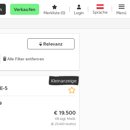
n
Verkaufen
Sprache
Merkliste
(0)
Login
Menü
Relevanz
Alle Filter entfernen
Kleinanzeige
E-5
€ 19.500
VB zzgl. MwSt.
(€ 23.400 brutto)