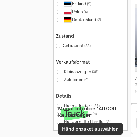
Estland
(9)
Polen
(4)
Deutschland
(2)
Zustand
Gebraucht
(38)
Verkaufsformat
Kleinanzeigen
(38)
Auktionen
(0)
Details
Nur mit Bildern
(38)
Monatlich über 140.000
Nur mit Videos
(4)
Kaufanfragen
Nur geprüfte Händler
(22)
Palfinger Spezial-Baumaschinen
Hmf Lastwagen
Händlerpaket auswählen