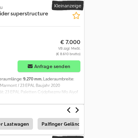
L-Paletten Der technische und optische
Kleinanzeige
au
ider superstructure
€ 7.000
VB zzgl. MwSt.
(€ 8.610 brutto)
Anfrage senden
deraumlänge:
9.270 mm
, Laderaumbreite:
Marmont / 23 EPAL Baujahr 2020
t: 23 EPAL Paletten Crjdpfxezmv Nfo Aiyof
er Lastwagen
Palfinger Geländestapler
Palfinger 