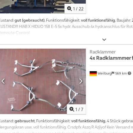
1
/
22
Zustand:
gut (gebraucht)
, Funktionsfähigkeit:
voll funktionsfähig
, Baujahr:
ZUSTAND!!! HIAB X HIDUO 158 E-5 5x hydr. Ausschub 4x hydr.anschlus für Rot
Remoute Control
Radklammer
4x Radklammmer f
Weilburg
569 km
1
/
7
Zustand:
gebraucht
, Funktionsfähigkeit:
voll funktionsfähig
, 4 Stück gebr
ergungskran usw, voll funktionsfähig. Crsdpfx Aszq R Azjiyof Kein Versand m