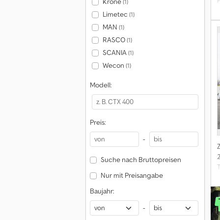
Krone
(1)
Limetec
(1)
MAN
(1)
RASCO
(1)
SCANIA
(1)
Wecon
(1)
Modell:
Preis:
-
Suche nach Bruttopreisen
Nur mit Preisangabe
Baujahr:
-