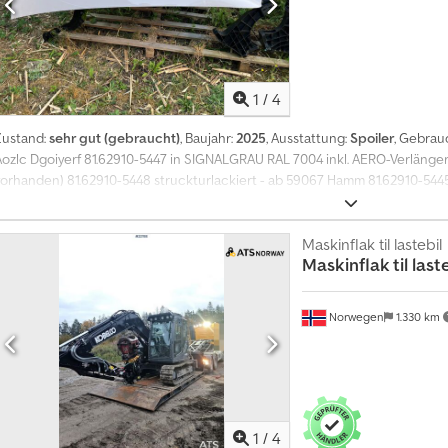
1
/
4
Zustand:
sehr gut (gebraucht)
, Baujahr:
2025
, Ausstattung:
Spoiler
, Gebrau
Aozlc Dgoiyerf 81.62910-5447 in SIGNALGRAU RAL 7004 inkl. AERO-Verläng
vorhanden) 81.62910-5448 struckturlackiert - ab 59067 Hamm 81.62910-544
Hörselberg-Hainich
Maskinflak til lastebil
Maskinflak til laste
Norwegen
1.330 km
1
/
4