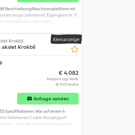
2798 Beschreibung:Maschinenplattform mit
enfahrzeuge.Lieferbereit. Eigengewicht: 11
e Informationen = Neu: Nein
tere Informationen zu erhalten.
Kleinanzeige
slet Krokbil
4 akslet Krokbil
€ 4.082
Festpreis zzgl. MwSt.
(€ 5.102 brutto)
Anfrage senden
03 Spezifikationen: War auf einem 4-
ort lieferbereit Csdpfx Aiozqktyjyorf
rmationen = Neu: Nein Verwendungszweck:
zu erhalten.