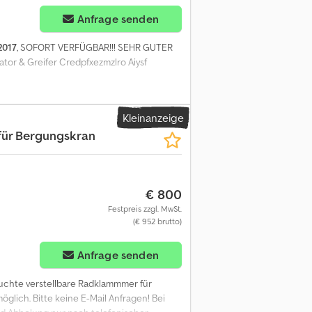
Anfrage senden
2017
, SOFORT VERFÜGBAR!!! SEHR GUTER
ator & Greifer Credpfxezmzlro Aiysf
Kleinanzeige
ür Bergungskran
€ 800
Festpreis zzgl. MwSt.
(€ 952 brutto)
Anfrage senden
auchte verstellbare Radklammmer für
öglich. Bitte keine E-Mail Anfragen! Bei