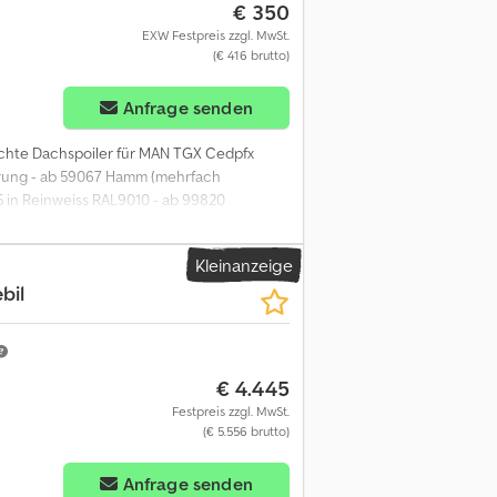
€ 350
EXW Festpreis zzgl. MwSt.
(€ 416 brutto)
Anfrage senden
chte Dachspoiler für MAN TGX Cedpfx
erung - ab 59067 Hamm (mehrfach
5 in Reinweiss RAL9010 - ab 99820
Kleinanzeige
bil
€ 4.445
Festpreis zzgl. MwSt.
(€ 5.556 brutto)
Anfrage senden