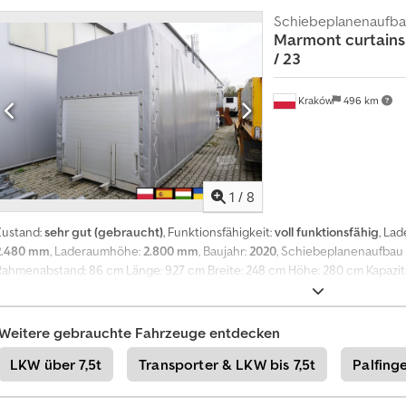
kg Innenmaße: Länge 771 cm Breite 248 cm Höhe 301 cm Kapazität: 19 EPA
Zustand ist sehr gut. 2 identische Aufbauten verfügbar.
Schiebeplanenaufb
Marmont
curtains
/ 23
Kraków
496 km
1
/
8
Zustand:
sehr gut (gebraucht)
, Funktionsfähigkeit:
voll funktionsfähig
, La
2.480 mm
, Laderaumhöhe:
2.800 mm
, Baujahr:
2020
, Schiebeplanenaufbau 
Rahmenabstand: 86 cm Länge: 927 cm Breite: 248 cm Höhe: 280 cm Kapazitä
Der technische und optische Zustand ist sehr gut.
Weitere gebrauchte Fahrzeuge entdecken
LKW über 7,5t
Transporter & LKW bis 7,5t
Palfing