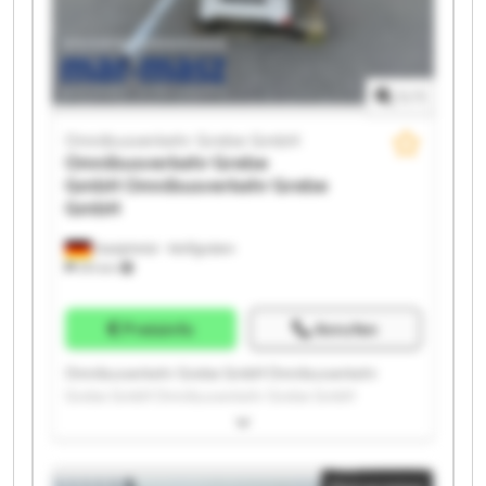
Omnibusverkehr Grebe GmbH Omnibusverkehr
Grebe GmbH
1
/
1
Omnibusverkehr Grebe GmbH
Omnibusverkehr Grebe
GmbH
Omnibusverkehr Grebe
GmbH
Dautphetal - Wolfgruben
574 km
Preisinfo
Anrufen
Omnibusverkehr Grebe GmbH Omnibusverkehr
Grebe GmbH Omnibusverkehr Grebe GmbH
Omnibusverkehr Grebe GmbH Omnibusverkehr
Grebe GmbH Omnibusverkehr Grebe GmbH
Omnibusverkehr Grebe GmbH Omnibusverkehr