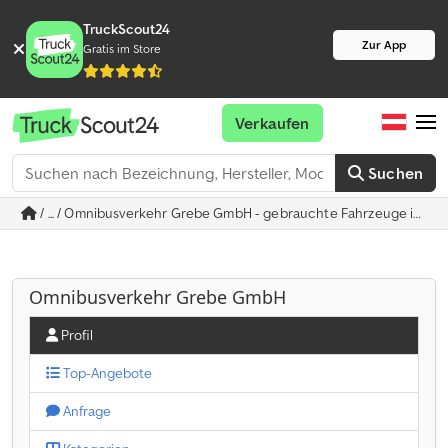
TruckScout24
Zur App
Gratis im Store
Verkaufen
Suchen
/ ... / Omnibusverkehr Grebe GmbH - gebrauchte Fahrzeuge in Da
Omnibusverkehr Grebe GmbH
Profil
Top-Angebote
Anfrage