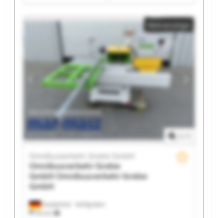
Grebe GmbH Omnibusverkehr Grebe GmbH
Omnibusverkehr Grebe GmbH Omnibusverkehr
Kleinanzeige
Grebe GmbH Omnibusverkehr Grebe GmbH
Omnibusverkehr Grebe GmbH Omnibusverkehr
Grebe GmbH Omnibusverkehr Grebe GmbH
Omnibusverkehr Grebe GmbH Omnibusverkehr
Grebe GmbH Omnibusverkehr Grebe GmbH
Omnibusverkehr Grebe GmbH Omnibusverkehr
Grebe GmbH Omnibusverkehr Grebe GmbH
Omnibusverkehr Grebe GmbH Omnibusverkehr
Grebe GmbH
1
/
1
Omnibusverkehr Grebe GmbH
Omnibusverkehr Grebe
GmbH
Omnibusverkehr Grebe
GmbH
Dautphetal - Wolfgruben
574 km