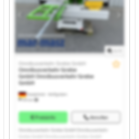
Grebe GmbH Omnibusverkehr Grebe GmbH
Omnibusverkehr Grebe GmbH Omnibusverkehr
Grebe GmbH Omnibusverkehr Grebe GmbH
Omnibusverkehr Grebe GmbH Omnibusverkehr
Grebe GmbH
1
/
1
Omnibusverkehr Grebe GmbH
Omnibusverkehr Grebe
GmbH
Omnibusverkehr Grebe
GmbH
Dautphetal - Wolfgruben
574 km
Preisinfo
Anrufen
Omnibusverkehr Grebe GmbH Omnibusverkehr
Grebe GmbH Omnibusverkehr Grebe GmbH