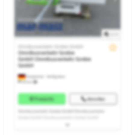
Grebe GmbH Omnibusverkehr Grebe GmbH
Omnibusverkehr Grebe GmbH Omnibusverkehr
Grebe GmbH
1
/
1
Omnibusverkehr Grebe GmbH
Omnibusverkehr Grebe
GmbH
Omnibusverkehr Grebe
GmbH
Dautphetal - Wolfgruben
574 km
Preisinfo
Anrufen
Omnibusverkehr Grebe GmbH Omnibusverkehr
Grebe GmbH Omnibusverkehr Grebe GmbH
Omnibusverkehr Grebe GmbH Omnibusverkehr
Grebe GmbH Omnibusverkehr Grebe GmbH