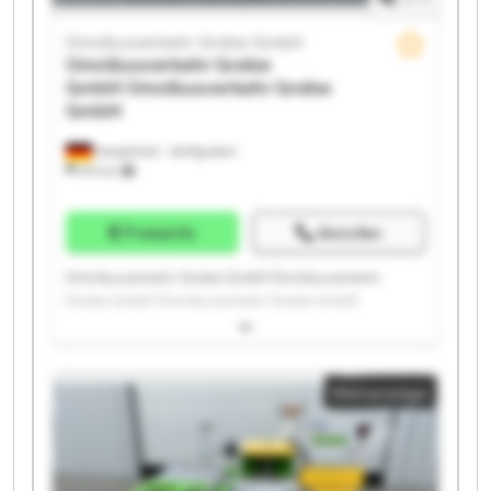
Omnibusverkehr Grebe GmbH
Omnibusverkehr Grebe
GmbH
Omnibusverkehr Grebe
GmbH
Dautphetal - Wolfgruben
574 km
Preisinfo
Anrufen
Omnibusverkehr Grebe GmbH Omnibusverkehr
Grebe GmbH Omnibusverkehr Grebe GmbH
Omnibusverkehr Grebe GmbH Omnibusverkehr
Grebe GmbH Omnibusverkehr Grebe GmbH
Omnibusverkehr Grebe GmbH Omnibusverkehr
Kleinanzeige
Grebe GmbH Omnibusverkehr Grebe GmbH
Omnibusverkehr Grebe GmbH Omnibusverkehr
Grebe GmbH Omnibusverkehr Grebe GmbH
Omnibusverkehr Grebe GmbH Omnibusverkehr
Grebe GmbH Omnibusverkehr Grebe GmbH