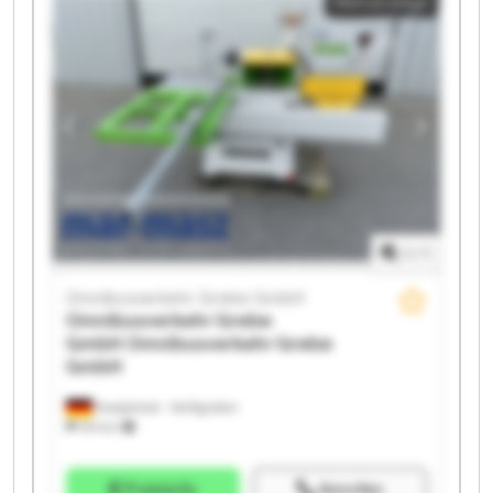
Kleinanzeige
Grebe GmbH Omnibusverkehr Grebe GmbH
Omnibusverkehr Grebe GmbH Omnibusverkehr
Grebe GmbH Omnibusverkehr Grebe GmbH
Omnibusverkehr Grebe GmbH Omnibusverkehr
Grebe GmbH Omnibusverkehr Grebe GmbH
Omnibusverkehr Grebe GmbH Omnibusverkehr
Grebe GmbH Omnibusverkehr Grebe GmbH
Omnibusverkehr Grebe GmbH Omnibusverkehr
Grebe GmbH
1
/
1
Omnibusverkehr Grebe GmbH
Omnibusverkehr Grebe
GmbH
Omnibusverkehr Grebe
GmbH
Dautphetal - Wolfgruben
574 km
Preisinfo
Anrufen