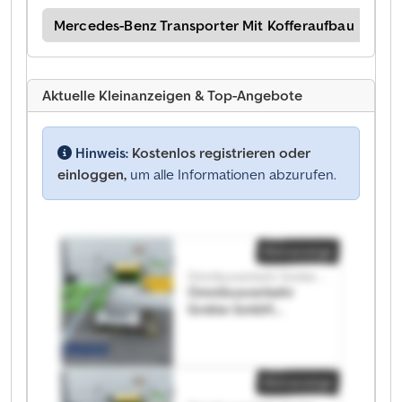
bus
Mercedes-Benz Transporter Mit Kofferaufbau
Me
Aktuelle Kleinanzeigen & Top-Angebote
Hinweis:
Kostenlos registrieren oder
einloggen,
um alle Informationen abzurufen.
Kleinanzeige
Omnibusverkehr Grebe GmbH
Omnibusverkehr
Grebe GmbH
Omnibusverkehr
Grebe GmbH
Kleinanzeige