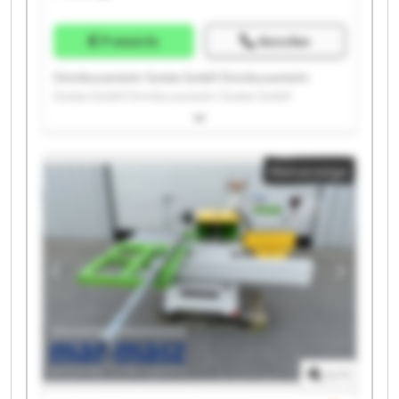
Preisinfo
Anrufen
Omnibusverkehr Grebe GmbH Omnibusverkehr
Grebe GmbH Omnibusverkehr Grebe GmbH
Omnibusverkehr Grebe GmbH Omnibusverkehr
Grebe GmbH Omnibusverkehr Grebe GmbH
Omnibusverkehr Grebe GmbH Omnibusverkehr
Kleinanzeige
Grebe GmbH Omnibusverkehr Grebe GmbH
Omnibusverkehr Grebe GmbH Omnibusverkehr
Grebe GmbH Omnibusverkehr Grebe GmbH
Omnibusverkehr Grebe GmbH Omnibusverkehr
Grebe GmbH Omnibusverkehr Grebe GmbH
Omnibusverkehr Grebe GmbH Omnibusverkehr
Grebe GmbH Omnibusverkehr Grebe GmbH
Omnibusverkehr Grebe GmbH Omnibusverkehr
Grebe GmbH
1
/
1