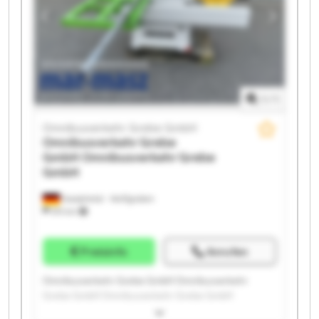
Omnibusverkehr Grebe GmbH Omnibusverkehr
Grebe GmbH Omnibusverkehr Grebe GmbH
Omnibusverkehr Grebe GmbH Omnibusverkehr
Grebe GmbH
1
/
1
Omnibusverkehr Grebe GmbH
Omnibusverkehr Grebe
GmbH
Omnibusverkehr Grebe
GmbH
Dautphetal - Wolfgruben
574 km
Preisinfo
Anrufen
Omnibusverkehr Grebe GmbH Omnibusverkehr
Grebe GmbH Omnibusverkehr Grebe GmbH
Omnibusverkehr Grebe GmbH Omnibusverkehr