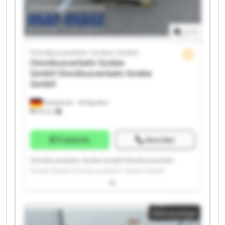
Grebe GmbH
1
/
1
Omnibusverkehr Grebe GmbH
Omnibusverkehr Grebe
GmbH
Omnibusverkehr Grebe
GmbH
Dautphetal - Wolfgruben
574 km
Preisinfo
Anrufen
Omnibusverkehr Grebe GmbH Omnibusverkehr
Grebe GmbH Omnibusverkehr Grebe GmbH
Omnibusverkehr Grebe GmbH Omnibusverkehr
Grebe GmbH Omnibusverkehr Grebe GmbH
Omnibusverkehr Grebe GmbH Omnibusverkehr
Kleinanzeige
Grebe GmbH Omnibusverkehr Grebe GmbH
Omnibusverkehr Grebe GmbH Omnibusverkehr