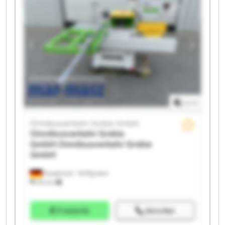
Grebe GmbH Omnibusverkehr Grebe GmbH
Omnibusverkehr Grebe GmbH Omnibusverkehr
Grebe GmbH Omnibusverkehr Grebe GmbH
Omnibusverkehr Grebe GmbH Omnibusverkehr
Grebe GmbH Omnibusverkehr Grebe GmbH
Omnibusverkehr Grebe GmbH Omnibusverkehr
Grebe GmbH
1
/
1
Omnibusverkehr Grebe GmbH
Omnibusverkehr Grebe
GmbH
Omnibusverkehr Grebe
GmbH
Dautphetal - Wolfgruben
574 km
Preisinfo
Anrufen