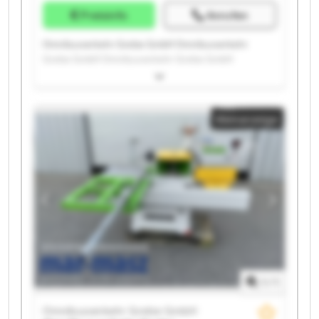
Preisinfo
Anrufen
Omnibusverkehr Grebe GmbH Omnibusverkehr
Grebe GmbH Omnibusverkehr Grebe GmbH
Omnibusverkehr Grebe GmbH Omnibusverkehr
Grebe GmbH Omnibusverkehr Grebe GmbH
Omnibusverkehr Grebe GmbH Omnibusverkehr
Kleinanzeige
Grebe GmbH Omnibusverkehr Grebe GmbH
Omnibusverkehr Grebe GmbH Omnibusverkehr
Grebe GmbH Omnibusverkehr Grebe GmbH
Omnibusverkehr Grebe GmbH Omnibusverkehr
Grebe GmbH Omnibusverkehr Grebe GmbH
Omnibusverkehr Grebe GmbH Omnibusverkehr
Grebe GmbH Omnibusverkehr Grebe GmbH
Omnibusverkehr Grebe GmbH Omnibusverkehr
Grebe GmbH
1
/
1
Omnibusverkehr Grebe GmbH