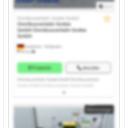
1
/
1
Omnibusverkehr Grebe GmbH
Omnibusverkehr Grebe
GmbH
Omnibusverkehr Grebe
GmbH
Dautphetal - Wolfgruben
574 km
Preisinfo
Anrufen
Omnibusverkehr Grebe GmbH Omnibusverkehr
Grebe GmbH Omnibusverkehr Grebe GmbH
Omnibusverkehr Grebe GmbH Omnibusverkehr
Grebe GmbH Omnibusverkehr Grebe GmbH
Omnibusverkehr Grebe GmbH Omnibusverkehr
Kleinanzeige
Grebe GmbH Omnibusverkehr Grebe GmbH
Omnibusverkehr Grebe GmbH Omnibusverkehr
Grebe GmbH Omnibusverkehr Grebe GmbH
Omnibusverkehr Grebe GmbH Omnibusverkehr