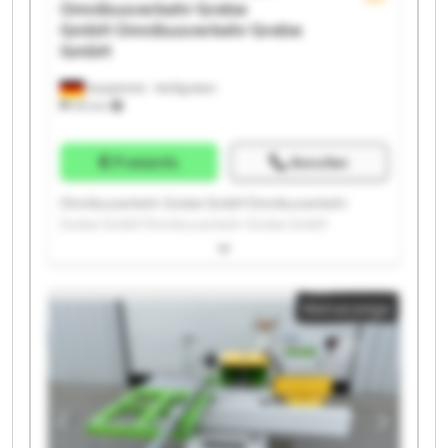
Omnibusverkehr Grebe
GmbH
Omnibusverkehr Grebe
GmbH
Dautphetal - Wolfgruben
574 km
Preisinfo
Anrufen
Omnibusverkehr Grebe GmbH Omnibusverkehr
Grebe GmbH Omnibusverkehr Grebe GmbH
Omnibusverkehr Grebe GmbH Omnibusverkehr
Grebe GmbH Omnibusverkehr Grebe GmbH
Omnibusverkehr Grebe GmbH Omnibusverkehr
Kleinanzeige
Grebe GmbH Omnibusverkehr Grebe GmbH
Omnibusverkehr Grebe GmbH Omnibusverkehr
Grebe GmbH Omnibusverkehr Grebe GmbH
Omnibusverkehr Grebe GmbH Omnibusverkehr
Grebe GmbH Omnibusverkehr Grebe GmbH
Omnibusverkehr Grebe GmbH Omnibusverkehr
Grebe GmbH Omnibusverkehr Grebe GmbH