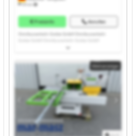
574 km
Preisinfo
Anrufen
Omnibusverkehr Grebe GmbH Omnibusverkehr
Grebe GmbH Omnibusverkehr Grebe GmbH
Omnibusverkehr Grebe GmbH Omnibusverkehr
Grebe GmbH Omnibusverkehr Grebe GmbH
Omnibusverkehr Grebe GmbH Omnibusverkehr
Kleinanzeige
Grebe GmbH Omnibusverkehr Grebe GmbH
Omnibusverkehr Grebe GmbH Omnibusverkehr
Grebe GmbH Omnibusverkehr Grebe GmbH
Omnibusverkehr Grebe GmbH Omnibusverkehr
Grebe GmbH Omnibusverkehr Grebe GmbH
Omnibusverkehr Grebe GmbH Omnibusverkehr
Grebe GmbH Omnibusverkehr Grebe GmbH
Omnibusverkehr Grebe GmbH Omnibusverkehr
Grebe GmbH
1
/
1