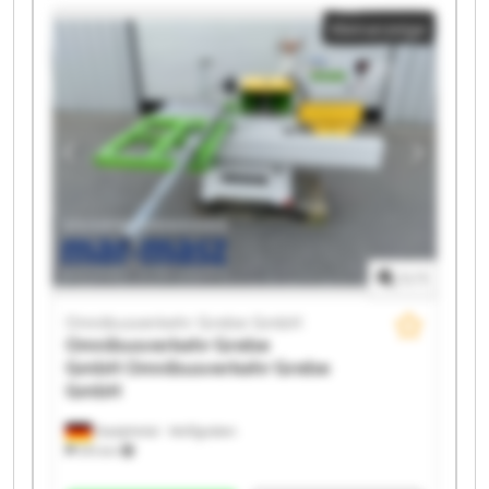
Omnibusverkehr Grebe GmbH Omnibusverkehr
Kleinanzeige
Grebe GmbH Omnibusverkehr Grebe GmbH
Omnibusverkehr Grebe GmbH Omnibusverkehr
Grebe GmbH Omnibusverkehr Grebe GmbH
Omnibusverkehr Grebe GmbH Omnibusverkehr
Grebe GmbH Omnibusverkehr Grebe GmbH
Omnibusverkehr Grebe GmbH Omnibusverkehr
Grebe GmbH Omnibusverkehr Grebe GmbH
Omnibusverkehr Grebe GmbH Omnibusverkehr
Grebe GmbH
1
/
1
Omnibusverkehr Grebe GmbH
Omnibusverkehr Grebe
GmbH
Omnibusverkehr Grebe
GmbH
Dautphetal - Wolfgruben
574 km