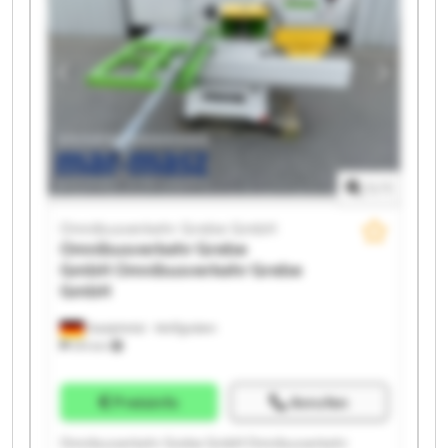
1
/
1
Omnibusverkehr Grebe GmbH
Omnibusverkehr Grebe
GmbH
Omnibusverkehr Grebe
GmbH
Dautphetal - Wolfgruben
574 km
Preisinfo
Anrufen
Omnibusverkehr Grebe GmbH Omnibusverkehr