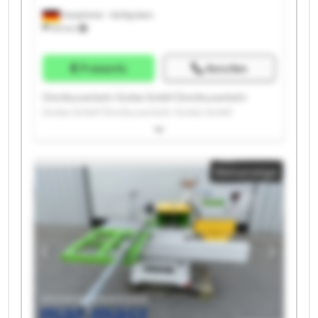
Dautphetal - Wolfgruben
574 km
Preisinfo
Anrufen
Omnibusverkehr Grebe GmbH Omnibusverkehr
Grebe GmbH Omnibusverkehr Grebe GmbH
Omnibusverkehr Grebe GmbH Omnibusverkehr
Grebe GmbH Omnibusverkehr Grebe GmbH
Omnibusverkehr Grebe GmbH Omnibusverkehr
Kleinanzeige
Grebe GmbH Omnibusverkehr Grebe GmbH
Omnibusverkehr Grebe GmbH Omnibusverkehr
Grebe GmbH Omnibusverkehr Grebe GmbH
Omnibusverkehr Grebe GmbH Omnibusverkehr
Grebe GmbH Omnibusverkehr Grebe GmbH
Omnibusverkehr Grebe GmbH Omnibusverkehr
Grebe GmbH Omnibusverkehr Grebe GmbH
Omnibusverkehr Grebe GmbH Omnibusverkehr
Grebe GmbH