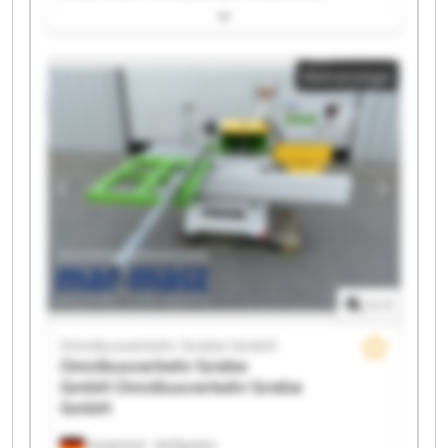
Omnibusverkehr Grebe GmbH Omnibusverkehr
Grebe GmbH Omnibusverkehr Grebe GmbH
Omnibusverkehr Grebe GmbH Omnibusverkehr
Kleinanzeige
Grebe GmbH Omnibusverkehr Grebe GmbH
Omnibusverkehr Grebe GmbH Omnibusverkehr
Grebe GmbH Omnibusverkehr Grebe GmbH
Omnibusverkehr Grebe GmbH Omnibusverkehr
Grebe GmbH Omnibusverkehr Grebe GmbH
Omnibusverkehr Grebe GmbH Omnibusverkehr
Grebe GmbH Omnibusverkehr Grebe GmbH
Omnibusverkehr Grebe GmbH Omnibusverkehr
Grebe GmbH
1
/
1
Omnibusverkehr Grebe GmbH
Omnibusverkehr Grebe
GmbH
Omnibusverkehr Grebe
GmbH
Dautphetal - Wolfgruben