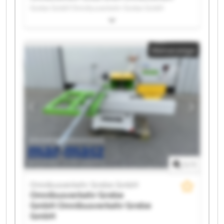
Grebe GmbH Omnibusverkehr Grebe GmbH
Omnibusverkehr Grebe GmbH Omnibusverkehr
Grebe GmbH Omnibusverkehr Grebe GmbH
Omnibusverkehr Grebe GmbH Omnibusverkehr
Kleinanzeige
Grebe GmbH Omnibusverkehr Grebe GmbH
Omnibusverkehr Grebe GmbH Omnibusverkehr
Grebe GmbH Omnibusverkehr Grebe GmbH
Omnibusverkehr Grebe GmbH Omnibusverkehr
Grebe GmbH Omnibusverkehr Grebe GmbH
Omnibusverkehr Grebe GmbH Omnibusverkehr
Grebe GmbH Omnibusverkehr Grebe GmbH
Omnibusverkehr Grebe GmbH Omnibusverkehr
Grebe GmbH
1
/
1
Omnibusverkehr Grebe GmbH
Omnibusverkehr Grebe
GmbH
Omnibusverkehr Grebe
GmbH