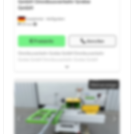
GmbH
Omnibusverkehr Grebe
GmbH
Dautphetal - Wolfgruben
574 km
Preisinfo
Anrufen
Omnibusverkehr Grebe GmbH Omnibusverkehr
Grebe GmbH Omnibusverkehr Grebe GmbH
Omnibusverkehr Grebe GmbH Omnibusverkehr
Grebe GmbH Omnibusverkehr Grebe GmbH
Omnibusverkehr Grebe GmbH Omnibusverkehr
Kleinanzeige
Grebe GmbH Omnibusverkehr Grebe GmbH
Omnibusverkehr Grebe GmbH Omnibusverkehr
Grebe GmbH Omnibusverkehr Grebe GmbH
Omnibusverkehr Grebe GmbH Omnibusverkehr
Grebe GmbH Omnibusverkehr Grebe GmbH
Omnibusverkehr Grebe GmbH Omnibusverkehr
Grebe GmbH Omnibusverkehr Grebe GmbH
Omnibusverkehr Grebe GmbH Omnibusverkehr