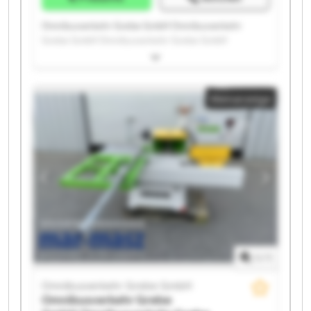
Omnibusverkehr Grebe GmbH Omnibusverkehr
Grebe GmbH Omnibusverkehr Grebe GmbH
Omnibusverkehr Grebe GmbH Omnibusverkehr
Grebe GmbH Omnibusverkehr Grebe GmbH
Omnibusverkehr Grebe GmbH Omnibusverkehr
Kleinanzeige
Grebe GmbH Omnibusverkehr Grebe GmbH
Omnibusverkehr Grebe GmbH Omnibusverkehr
Grebe GmbH Omnibusverkehr Grebe GmbH
Omnibusverkehr Grebe GmbH Omnibusverkehr
Grebe GmbH Omnibusverkehr Grebe GmbH
Omnibusverkehr Grebe GmbH Omnibusverkehr
Grebe GmbH Omnibusverkehr Grebe GmbH
Omnibusverkehr Grebe GmbH Omnibusverkehr
Grebe GmbH
1
/
1
Omnibusverkehr Grebe GmbH
Omnibusverkehr Grebe