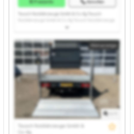
Preisinfo
Anrufen
Teusch Nutzfahrzeuge Gmbh & Co. Kg Teusch
Nutzfahrzeuge Gmbh & Co. Kg Teusch Nutzfahrzeuge
Gmbh & Co. Kg Teusch Nutzfahrzeuge Gmbh & Co. Kg
Teusch Nutzfahrzeuge Gmbh & Co. Kg Teusch
Nutzfahrzeuge Gmbh & Co. Kg Teusch Nutzfahrzeuge
Kleinanzeige
Gmbh & Co. Kg Teusch Nutzfahrzeuge Gmbh & Co. Kg
Teusch Nutzfahrzeuge Gmbh & Co. Kg Teusch
Nutzfahrzeuge Gmbh & Co. Kg Teusch Nutzfahrzeuge
Gmbh & Co. Kg Teusch Nutzfahrzeuge Gmbh & Co. Kg
Teusch Nutzfahrzeuge Gmbh & Co. Kg Teusch
Nutzfahrzeuge Gmbh & Co. Kg Teusch Nutzfahrzeuge
Gmbh & Co. Kg Teusch Nutzfahrzeuge Gmbh & Co. Kg
Teusch Nutzfahrzeuge Gmbh & Co. Kg Teusch
Nutzfahrzeuge Gmbh & Co. Kg Teusch Nutzfahrzeuge
Gmbh & Co. Kg Teusch Nutzfahrzeuge Gmbh & Co. Kg
1
/
1
Teusch Nutzfahrzeuge Gmbh &
Co. Kg