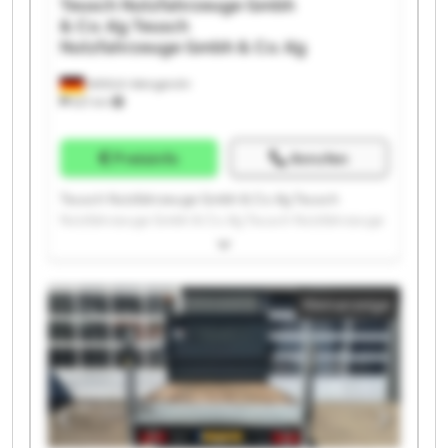
Teusch Nutzfahrzeuge Gmbh
& Co. Kg
Teusch
Nutzfahrzeuge Gmbh & Co. Kg
Wittlich-Wengerohr
621 km
Preisinfo
Anrufen
Teusch Nutzfahrzeuge Gmbh & Co. Kg Teusch
Nutzfahrzeuge Gmbh & Co. Kg Teusch Nutzfahrzeuge
Gmbh & Co. Kg Teusch Nutzfahrzeuge Gmbh & Co. Kg
Teusch Nutzfahrzeuge Gmbh & Co. Kg Teusch
Nutzfahrzeuge Gmbh & Co. Kg Teusch Nutzfahrzeuge
Kleinanzeige
Gmbh & Co. Kg Teusch Nutzfahrzeuge Gmbh & Co. Kg
Teusch Nutzfahrzeuge Gmbh & Co. Kg Teusch
Nutzfahrzeuge Gmbh & Co. Kg Teusch Nutzfahrzeuge
Gmbh & Co. Kg Teusch Nutzfahrzeuge Gmbh & Co. Kg
Teusch Nutzfahrzeuge Gmbh & Co. Kg Teusch
Nutzfahrzeuge Gmbh & Co. Kg Teusch Nutzfahrzeuge
Gmbh & Co. Kg Teusch Nutzfahrzeuge Gmbh & Co. Kg