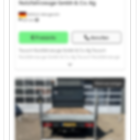
Nutzfahrzeuge Gmbh & Co. Kg
Wittlich-Wengerohr
621 km
Preisinfo
Anrufen
Teusch Nutzfahrzeuge Gmbh & Co. Kg Teusch
Nutzfahrzeuge Gmbh & Co. Kg Teusch Nutzfahrzeuge
Gmbh & Co. Kg Teusch Nutzfahrzeuge Gmbh & Co. Kg
Teusch Nutzfahrzeuge Gmbh & Co. Kg Teusch
Nutzfahrzeuge Gmbh & Co. Kg Teusch Nutzfahrzeuge
Kleinanzeige
Gmbh & Co. Kg Teusch Nutzfahrzeuge Gmbh & Co. Kg
Teusch Nutzfahrzeuge Gmbh & Co. Kg Teusch
Nutzfahrzeuge Gmbh & Co. Kg Teusch Nutzfahrzeuge
Gmbh & Co. Kg Teusch Nutzfahrzeuge Gmbh & Co. Kg
Teusch Nutzfahrzeuge Gmbh & Co. Kg Teusch
Nutzfahrzeuge Gmbh & Co. Kg Teusch Nutzfahrzeuge
Gmbh & Co. Kg Teusch Nutzfahrzeuge Gmbh & Co. Kg
Teusch Nutzfahrzeuge Gmbh & Co. Kg Teusch
Nutzfahrzeuge Gmbh & Co. Kg Teusch Nutzfahrzeuge