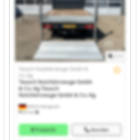
1
/
1
Teusch Nutzfahrzeuge Gmbh &
Co. Kg
Teusch Nutzfahrzeuge Gmbh
& Co. Kg
Teusch
Nutzfahrzeuge Gmbh & Co. Kg
Wittlich-Wengerohr
621 km
Preisinfo
Anrufen