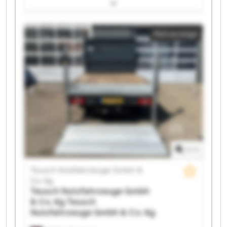
Gmbh & Co. Kg Teusch Nutzfahrzeuge Gmbh & Co. Kg
Teusch Nutzfahrzeuge Gmbh & Co. Kg Teusch
Nutzfahrzeuge Gmbh & Co. Kg Teusch Nutzfahrzeuge
Kleinanzeige
Gmbh & Co. Kg Teusch Nutzfahrzeuge Gmbh & Co. Kg
Teusch Nutzfahrzeuge Gmbh & Co. Kg Teusch
Nutzfahrzeuge Gmbh & Co. Kg Teusch Nutzfahrzeuge
Gmbh & Co. Kg Teusch Nutzfahrzeuge Gmbh & Co. Kg
Teusch Nutzfahrzeuge Gmbh & Co. Kg Teusch
Nutzfahrzeuge Gmbh & Co. Kg Teusch Nutzfahrzeuge
Gmbh & Co. Kg Teusch Nutzfahrzeuge Gmbh & Co. Kg
Teusch Nutzfahrzeuge Gmbh & Co. Kg Teusch
Nutzfahrzeuge Gmbh & Co. Kg Teusch Nutzfahrzeuge
Gmbh & Co. Kg Teusch Nutzfahrzeuge Gmbh & Co. Kg
1
/
1
Teusch Nutzfahrzeuge Gmbh &
Co. Kg
Teusch Nutzfahrzeuge Gmbh
& Co. Kg
Teusch
Nutzfahrzeuge Gmbh & Co. Kg