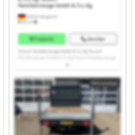
Nutzfahrzeuge Gmbh & Co. Kg
Wittlich-Wengerohr
621 km
Preisinfo
Anrufen
Teusch Nutzfahrzeuge Gmbh & Co. Kg Teusch
Nutzfahrzeuge Gmbh & Co. Kg Teusch Nutzfahrzeuge
Gmbh & Co. Kg Teusch Nutzfahrzeuge Gmbh & Co. Kg
Teusch Nutzfahrzeuge Gmbh & Co. Kg Teusch
Nutzfahrzeuge Gmbh & Co. Kg Teusch Nutzfahrzeuge
Kleinanzeige
Gmbh & Co. Kg Teusch Nutzfahrzeuge Gmbh & Co. Kg
Teusch Nutzfahrzeuge Gmbh & Co. Kg Teusch
Nutzfahrzeuge Gmbh & Co. Kg Teusch Nutzfahrzeuge
Gmbh & Co. Kg Teusch Nutzfahrzeuge Gmbh & Co. Kg
Teusch Nutzfahrzeuge Gmbh & Co. Kg Teusch
Nutzfahrzeuge Gmbh & Co. Kg Teusch Nutzfahrzeuge
Gmbh & Co. Kg Teusch Nutzfahrzeuge Gmbh & Co. Kg
Teusch Nutzfahrzeuge Gmbh & Co. Kg Teusch
Nutzfahrzeuge Gmbh & Co. Kg Teusch Nutzfahrzeuge