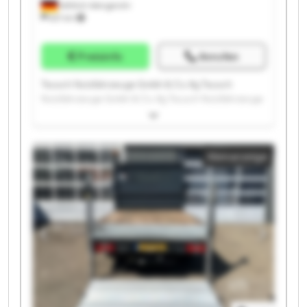
Wittlich-Wengerohr
621 km
Preisinfo
Anrufen
Teusch Nutzfahrzeuge Gmbh & Co. Kg Teusch
Nutzfahrzeuge Gmbh & Co. Kg Teusch Nutzfahrzeuge
Gmbh & Co. Kg Teusch Nutzfahrzeuge Gmbh & Co. Kg
Teusch Nutzfahrzeuge Gmbh & Co. Kg Teusch
Nutzfahrzeuge Gmbh & Co. Kg Teusch Nutzfahrzeuge
Kleinanzeige
Gmbh & Co. Kg Teusch Nutzfahrzeuge Gmbh & Co. Kg
Teusch Nutzfahrzeuge Gmbh & Co. Kg Teusch
Nutzfahrzeuge Gmbh & Co. Kg Teusch Nutzfahrzeuge
Gmbh & Co. Kg Teusch Nutzfahrzeuge Gmbh & Co. Kg
Teusch Nutzfahrzeuge Gmbh & Co. Kg Teusch
Nutzfahrzeuge Gmbh & Co. Kg Teusch Nutzfahrzeuge
Gmbh & Co. Kg Teusch Nutzfahrzeuge Gmbh & Co. Kg
Teusch Nutzfahrzeuge Gmbh & Co. Kg Teusch
Nutzfahrzeuge Gmbh & Co. Kg Teusch Nutzfahrzeuge
Gmbh & Co. Kg Teusch Nutzfahrzeuge Gmbh & Co. Kg