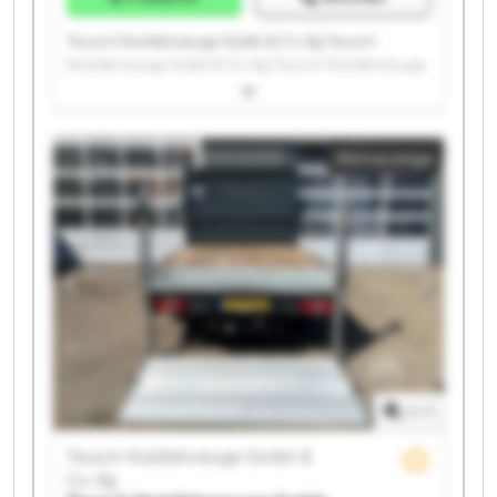
Teusch Nutzfahrzeuge Gmbh & Co. Kg Teusch
Nutzfahrzeuge Gmbh & Co. Kg Teusch Nutzfahrzeuge
Gmbh & Co. Kg Teusch Nutzfahrzeuge Gmbh & Co. Kg
Teusch Nutzfahrzeuge Gmbh & Co. Kg Teusch
Nutzfahrzeuge Gmbh & Co. Kg Teusch Nutzfahrzeuge
Kleinanzeige
Gmbh & Co. Kg Teusch Nutzfahrzeuge Gmbh & Co. Kg
Teusch Nutzfahrzeuge Gmbh & Co. Kg Teusch
Nutzfahrzeuge Gmbh & Co. Kg Teusch Nutzfahrzeuge
Gmbh & Co. Kg Teusch Nutzfahrzeuge Gmbh & Co. Kg
Teusch Nutzfahrzeuge Gmbh & Co. Kg Teusch
Nutzfahrzeuge Gmbh & Co. Kg Teusch Nutzfahrzeuge
Gmbh & Co. Kg Teusch Nutzfahrzeuge Gmbh & Co. Kg
Teusch Nutzfahrzeuge Gmbh & Co. Kg Teusch
Nutzfahrzeuge Gmbh & Co. Kg Teusch Nutzfahrzeuge
Gmbh & Co. Kg Teusch Nutzfahrzeuge Gmbh & Co. Kg
1
/
1
Teusch Nutzfahrzeuge Gmbh &
Co. Kg