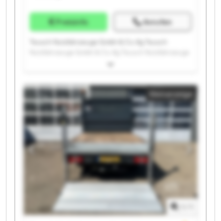
Preisinfo
Anrufen
Teusch Nutzfahrzeuge Gmbh & Co. Kg Teusch
Nutzfahrzeuge Gmbh & Co. Kg Teusch Nutzfahrzeuge
Gmbh & Co. Kg Teusch Nutzfahrzeuge Gmbh & Co. Kg
Teusch Nutzfahrzeuge Gmbh & Co. Kg Teusch
Nutzfahrzeuge Gmbh & Co. Kg Teusch Nutzfahrzeuge
Kleinanzeige
Gmbh & Co. Kg Teusch Nutzfahrzeuge Gmbh & Co. Kg
Teusch Nutzfahrzeuge Gmbh & Co. Kg Teusch
Nutzfahrzeuge Gmbh & Co. Kg Teusch Nutzfahrzeuge
Gmbh & Co. Kg Teusch Nutzfahrzeuge Gmbh & Co. Kg
Teusch Nutzfahrzeuge Gmbh & Co. Kg Teusch
Nutzfahrzeuge Gmbh & Co. Kg Teusch Nutzfahrzeuge
Gmbh & Co. Kg Teusch Nutzfahrzeuge Gmbh & Co. Kg
Teusch Nutzfahrzeuge Gmbh & Co. Kg Teusch
Nutzfahrzeuge Gmbh & Co. Kg Teusch Nutzfahrzeuge
Gmbh & Co. Kg Teusch Nutzfahrzeuge Gmbh & Co. Kg
1
/
1