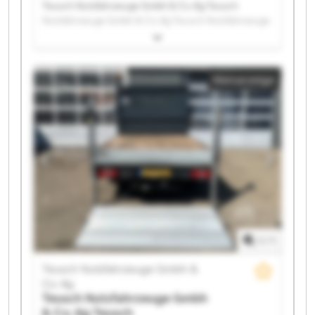
Teusch Nutzfahrzeuge Gmbh & Co. Kg Teusch
Nutzfahrzeuge Gmbh & Co. Kg Teusch Nutzfahrzeuge
Gmbh & Co. Kg Teusch Nutzfahrzeuge Gmbh & Co. Kg
Teusch Nutzfahrzeuge Gmbh & Co. Kg Teusch
Nutzfahrzeuge Gmbh & Co. Kg Teusch Nutzfahrzeuge
Kleinanzeige
Gmbh & Co. Kg Teusch Nutzfahrzeuge Gmbh & Co. Kg
Teusch Nutzfahrzeuge Gmbh & Co. Kg Teusch
Nutzfahrzeuge Gmbh & Co. Kg Teusch Nutzfahrzeuge
Gmbh & Co. Kg Teusch Nutzfahrzeuge Gmbh & Co. Kg
Teusch Nutzfahrzeuge Gmbh & Co. Kg Teusch
Nutzfahrzeuge Gmbh & Co. Kg Teusch Nutzfahrzeuge
Gmbh & Co. Kg Teusch Nutzfahrzeuge Gmbh & Co. Kg
Teusch Nutzfahrzeuge Gmbh & Co. Kg Teusch
Nutzfahrzeuge Gmbh & Co. Kg Teusch Nutzfahrzeuge
Gmbh & Co. Kg Teusch Nutzfahrzeuge Gmbh & Co. Kg
1
/
1
Teusch Nutzfahrzeuge Gmbh &
Co. Kg
Teusch Nutzfahrzeuge Gmbh
& Co. Kg
Teusch