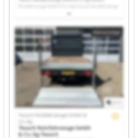
Nutzfahrzeuge Gmbh & Co. Kg Teusch Nutzfahrzeuge
Gmbh & Co. Kg Teusch Nutzfahrzeuge Gmbh & Co. Kg
Teusch Nutzfahrzeuge Gmbh & Co. Kg Teusch
Nutzfahrzeuge Gmbh & Co. Kg Teusch Nutzfahrzeuge
Kleinanzeige
Gmbh & Co. Kg Teusch Nutzfahrzeuge Gmbh & Co. Kg
Teusch Nutzfahrzeuge Gmbh & Co. Kg Teusch
Nutzfahrzeuge Gmbh & Co. Kg Teusch Nutzfahrzeuge
Gmbh & Co. Kg Teusch Nutzfahrzeuge Gmbh & Co. Kg
Teusch Nutzfahrzeuge Gmbh & Co. Kg Teusch
Nutzfahrzeuge Gmbh & Co. Kg Teusch Nutzfahrzeuge
Gmbh & Co. Kg Teusch Nutzfahrzeuge Gmbh & Co. Kg
Teusch Nutzfahrzeuge Gmbh & Co. Kg Teusch
Nutzfahrzeuge Gmbh & Co. Kg Teusch Nutzfahrzeuge
Gmbh & Co. Kg Teusch Nutzfahrzeuge Gmbh & Co. Kg
1
/
1
Teusch Nutzfahrzeuge Gmbh &
Co. Kg
Teusch Nutzfahrzeuge Gmbh
& Co. Kg
Teusch