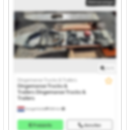
Kleinanzeige
1
/
1
Dingemanse Trucks & Trailers
Dingemanse Trucks &
Trailers
Dingemanse Trucks &
Trailers
Hoogerheide
859 km
Preisinfo
Anrufen