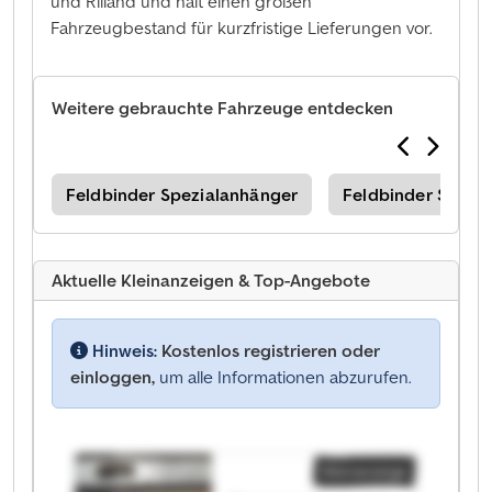
und Rilland und hält einen großen
Fahrzeugbestand für kurzfristige Lieferungen vor.
Weitere gebrauchte Fahrzeuge entdecken
ger
Feldbinder Spezialanhänger
Feldbinder Sonder
Aktuelle Kleinanzeigen & Top-Angebote
Hinweis:
Kostenlos registrieren oder
einloggen,
um alle Informationen abzurufen.
Kleinanzeige