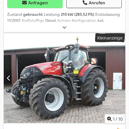
Anfragen
Anrufen
Zustand:
gebraucht
, Leistung:
210 kW (285,52 PS)
, Erstzulassung:
11/2007
, Kraftstofftyp:
Diesel
, Achsen-Konfiguration:
4x4
,
Kraftstoff:
Diesel
, Farbe:
Weiß
, Getriebetyp:
Halbautomatisch
,
Anzahl der Gänge:
8
, Emissionsklasse:
Euro4
, Baujahr:
2007
,
Kleinanzeige
Ausstattung:
ABS, Anhängerkupplung, Bordcomputer,
Klimaanlage, Rußfilter, Servolenkung, elektrische
Fensterheberregelung
, = Weitere Optionen und Zubehör = -
Drehzahlmesser - Elektrische Fensterheber hinten - Radio/CD-
Spieler - Rückwärtsfahrkamera Dkodpfjvk Nqnsx Afher = Weitere
Informationen = Zylinderzahl: 6 Motorhubraum: 6.374 cc
Leergewicht: 8.663 kg Zuladung: 3.837 kg zGG: 12.500 kg Max.
Zuglast: 10.000 kg (ungebremst 750 kg) Innenraum: grau APK
(Technische Hauptuntersuchung): Neuer TÜV bei Lieferung
Anzahl der Schlüssel: 2
1
/
10