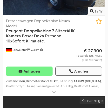
1
/
17
Pritschenwagen Doppelkabine Neues
Modell
Peugeot Doppelkabine 7-SitzerAHK
Kamera
Boxer Doka Pritsche
10xSofort Klima etc.
€ 27.900
Schweinfurt
423 km
Festpreis zzgl. MwSt.
(€ 33.201 brutto)
Anfragen
Anrufen
Zustand:
neu
, Kilometerstand:
10 km
, Leistung:
133 kW (180,83 PS)
,
Kraftstofftyp:
Diesel
, Gesamtgewicht:
3.500 kg
, Kraftstoff:
Diesel
,
Farbe:
Weiß
, Getriebetyp:
mechanisch
, Emissionsklasse:
Euro6
,
Federung:
Blatt
, Ausstattung:
ABS, Airbag, Allwetterreifen,
Kleinanzeige
Anhängerkupplung, Bordcomputer, Elektronisches
Stabilitätsprogramm (ESP), Klimaanlage, LKW-Zulassung,