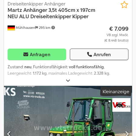
Dreiseitenkipper Anhänger
Martz Anhänger 3,5t 405cm x 197cm
NEU
ALU Dreiseitenkipper Kipper
€ 7.099
Mühlhausen
295 km
VB zzgl. MwSt.
(€ 8.448 brutto)
Anfragen
Anrufen
Zustand:
neu
, Funktionsfähigkeit:
voll funktionsfähig
,
Leergewicht:
1.172 kg
, maximales Ladegewicht:
2.328 kg
,
Gesamtgewicht:
3.500 kg
, Laderaumlänge:
4.050 mm
,
Laderaumbreite:
1.970 mm
, Laderaumhöhe:
400 mm
, Reifengröße:
Kleinanzeige
13"
, Baujahr:
2026
, Lieferumfang: 1x Martz Anhänger
Dreiseitenkipper 405x197cm 3500kg Beschreibung: Der Martz
Anhänger Dreiseitenkipper ist die ideale Lösung für den
Transport verschiedenster Materialien. Mit einer großzügigen
Ladefläche von 405x197cm und einem Gesamtgewicht von
3500kg bietet dieser Anhänger maximale Flexibilität und
Belastbarkeit. Die robuste, geschweißte Konstruktion aus