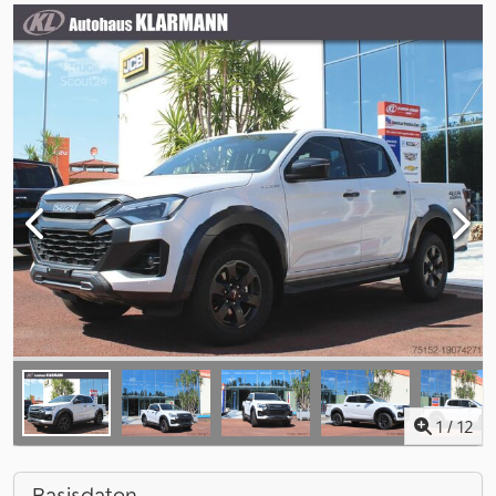
1
/
12
Basisdaten