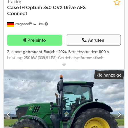
Traktor
Case IH
Optum 340 CVX Drive AFS
Connect
Pragsdorf
675 km
Preisinfo
Anrufen
Zustand:
gebraucht
, Baujahr:
2024
, Betriebsstunden:
800 h
,
Leistung:
250 kW (339,91 PS)
, Getriebetyp:
Automatisch
,
Kraftstofftyp:
Diesel
, Höchstgeschwindigkeit:
50 km/h
,
Vorderreifengröße:
650/60R34
, Hinterreifengröße:
900/60R42
,
Kleinanzeige
Reifengröße:
900/60R42
, Ausstattung:
Allradantrieb,
Bordcomputer, Druckluftbremse, Frontzapfwelle, Kabine,
Klimaanlage
, Bereifung (v):650/60R34, Bereifung (h):900/60R42,
Betriebsstunden:800, Dreipunkt / Heckhubwerkanhängung,
Elektronische Hubwerksregelung (EHR), Radio, Rundumleuchte,
Steuergerät - Doppelt wirkend (5x), GPS System (Empfänger),
ISOBUS, autom. Lenksystem, Vorbereitung autom. Lenksystem,
Frontkraftheber (ohne Oberlenker)_____gefederte Kabine, mit
Lenksystem RTK, Luxurykabine mit Kabinenfederung,