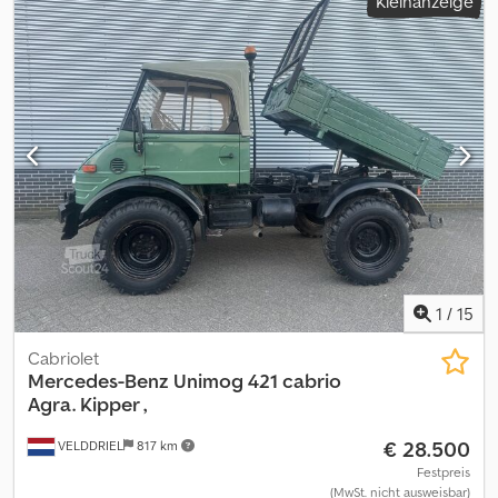
Kleinanzeige
1
/
15
Cabriolet
Mercedes-Benz
Unimog 421 cabrio
Agra. Kipper ,
€ 28.500
VELDDRIEL
817 km
Festpreis
(MwSt. nicht ausweisbar)