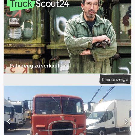
Sammlerwert. Zur Erlangung deutscher Papiere kann er auf 4 Mtr.
abgesenkt werden (Original ca 4 Mtr 10. Er fährt! und kann somit
leicht deplaziert werden. Da er in Alu verkleidet ist, ist optisch
ausser Lackiereung wenig zu machen jedoch keinerlei
Gewähleistung! Tipps für die Resteurierung können von
Fachmann gegeben werden Crodpfsupvx Eex Adtsf Bus wird aus
Privatbestand / als Privatperson verkauft. Motor Gardener LW 5-
Gang -Getriebe
Fahrzeug zu verkaufen?
Inserat erstellen
Kleinanzeige