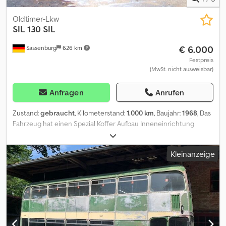
Oldtimer-Lkw
SIL
130 SIL
€ 6.000
Sassenburg
626 km
Festpreis
(MwSt. nicht ausweisbar)
Anfragen
Anrufen
Zustand:
gebraucht
, Kilometerstand:
1.000 km
, Baujahr:
1968
, Das
Fahrzeug hat einen Spezial Koffer Aufbau Inneneinrichtung
vorhanden Eine Glaskuppel für die Flugleiter kann ausgefahren
werden Lange Antenne kann aiusgefahren werden Cjdpfxsy Ufa
Kleinanzeige
Sj Adtorf Ampel vorhanden etc. Nur 2 Stück in Deutschland
bekannt.