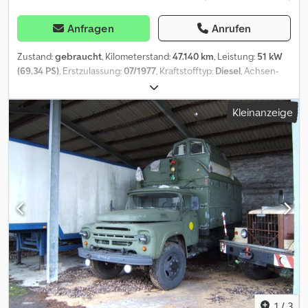
Anfragen
Anrufen
Zustand:
gebraucht
, Kilometerstand:
47.140 km
, Leistung:
51 kW
(69,34 PS)
, Erstzulassung:
07/1977
, Kraftstofftyp:
Diesel
, Achsen-
Konfiguration:
4x4
, Radstand:
2.250 mm
, Kraftstoff:
Diesel
, Farbe:
Grün
, Getriebetyp:
mechanisch
, Anzahl der Gänge:
8
, Anzahl der
Kleinanzeige
Sitzplätze:
2
, Baujahr:
1977
, Türenzahl: 2 Zylinderzahl: 4
Motorhubraum: 2.404 cc Crjdpfxozrahvj Adtof Leergewicht: 2.500
kg Zuladung: 1.000 kg zGG: 3.500 kg Höchstgeschwindigkeit: 70
km/h Innenraum: grau
1
/
3