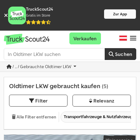
TruckScout24
Zur App
Gratis im Store
Verkaufen
Suchen
/ ... / Gebrauchte Oldtimer LKW
Oldtimer LKW gebraucht kaufen
(5)
Filter
Relevanz
Transportfahrzeuge & Nutzfahrzeuge
Alle Filter entfernen