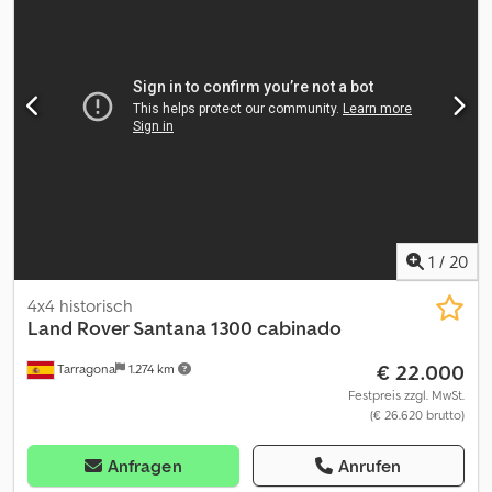
1
/
20
4x4 historisch
Land Rover Santana
1300 cabinado
€ 22.000
Tarragona
1.274 km
Festpreis zzgl. MwSt.
(€ 26.620 brutto)
Anfragen
Anrufen