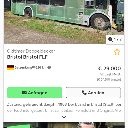
1
/
7
Oldtimer Doppeldecker
Bristol
Bristol FLF
€ 29.000
Sassenburg
626 km
VB zzgl. MwSt.
(€ 34.510 brutto)
Anfragen
Anrufen
Zustand:
gebraucht
, Baujahr:
1963
, Der Bus ist in Bristol (Stadt) bei
der Fa. Bristol gebaut. Er ist samt Sitzen komplett und Original. Alle
Sitze sind vorhanden und original. Er war der letzte des Typs, der
in der Stadt fuhr, ist somit ein ganz besonderes Stück, sogar mit