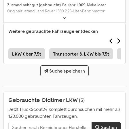
Zustand:
sehr gut (gebraucht)
, Baujahr:
1969
, Makelloser
Originalzustand Land Rover 1300 2,25-Liter-Benzinmotor
Speichenlenkrad Csdpfjyxtbxsx Adtsrf Neuer 4-Block-Kühler
Zusatzausstattung Overdrive-System überholt Servolenkung
(Originallenkrad enthalten) Sirene Programmierbarer
Weitere gebrauchte Fahrzeuge entdecken
elektrischer Kühlerlüfter (Originalzubehör enthalten) Heizung
vorn und hinten Frontscheibenheizung Lichtmaschine (Dynamo
enthalten) Handschuhfachdeckel 20-Liter-Kanister Tagfahrlicht
und Nebelscheinwerfer Solarpanel zur Batteriewartung
w
LKW über 7,5t
Transporter & LKW bis 7,5t
Old
Suche speichern
Gebrauchte Oldtimer LKW
(5)
Jetzt TruckScout24 komplett durchsuchen mit mehr als
120.000 gebrauchten Fahrzeugen.
Suchen