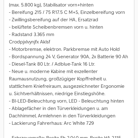
(max. 5.800 kg), Stabilisator vorn+hinten
- Bereifung 215 / 75 R17.5 C M+S, Einzelbereifung vorn
- Zwillingsbereifung auf der HA, Ersatzrad
- belüftete Scheibenbremsen vorn u. hinten
- Radstand 3.365 mm
Crodpjxlvynjfx Aklsf
- Motorbremse, elektron. Parkbremse mit Auto Hold
- Bordspannung 24 V, Generator 90A, 2x Batterie 90 Ah
- Diesel-Tank 80 Ltr. / Adblue-Tank 16 Ltr.
- Neue u. moderne Kabine mit exzellenter
Raumausnutzung, großzügiger Kopffreiheit u.
stattlichem Kniefreiraum, ausgezeichneter Ergonomie
u. Sichtverhältnissen, niedrige Einstiegshöhe.
- BI-LED-Beleuchtung vorn, LED - Beleuchtung hinten
- Ablagefächer in den Türverkleidungen u. am
Dachhimmel, Armlehnen in den Türverkleidungen
- Lackierung Fahrerhaus: Arc White 729
- Fahrzeugmaße: Breite Fh 2.040 mm, Breite HA 2.115