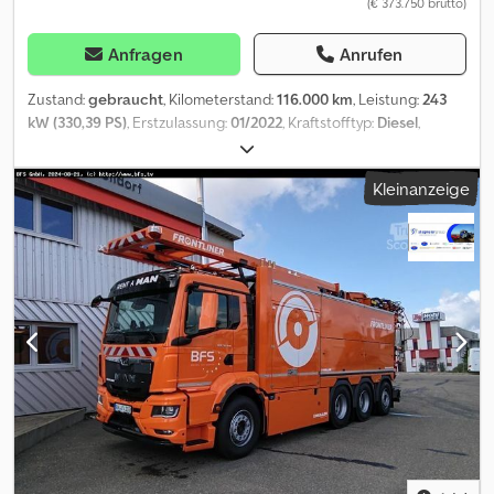
(€ 373.750 brutto)
Anfragen
Anrufen
Zustand:
gebraucht
, Kilometerstand:
116.000 km
, Leistung:
243
kW (330,39 PS)
, Erstzulassung:
01/2022
, Kraftstofftyp:
Diesel
,
Gesamtgewicht:
18.000 kg
, Achsen-Konfiguration:
2 Achsen
,
Farbe:
Orange
, Getriebetyp:
Automatisch
, Emissionsklasse:
Euro6
,
Kleinanzeige
Ausstattung:
ABS, Elektronisches Stabilitätsprogramm (ESP),
Klimaanlage
, Hersteller: Mercedes Modell: Actros 1833 4x2
Bucher FlexLine C60 Baujahr: 2022 Zustand: Sehr gut
Fahrgestellnummer: W1T96300310546463 Ref.-Nr.: 498053
Erstzulassung: 17.01.2022 Letzte Sichtung: 25.11.2025 PS: 330
Kilometerstand: 116.000 Getriebe: Automatik Euro-Norm: 6
Dieseltank: 1 Tankvolumen: 290 L Rückfahrkamera: ? Klimaanlage:
? Kabinenvariante: Actros Radio: ? Kühlschrank: ? Codpfx Aex
Nufgoklsrf Scheibenbremse: ? ABS: ? Motorbremse: ?
Reifengröße: 385/55R22,5 - 315/70R22,5 Profiltiefe Rest: 50% - 50%
Vorderachs-Federung: Luft Hinterachs-Federung: Luft
Werkzeugkasten: ? Gesamtgewicht: 18.000 kg Leergewicht:
12.730 kg Nutzlast: 5.270 kg Aufbauhersteller: Bucher FlexLine C60
Tankvolumen Aufbau: 6.000 L Hochdruckpumpe: Urace P3-10