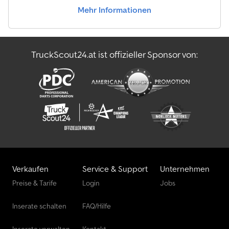
Freisprecheinrichtung, beheizte Spiegel, großes Fahrerhaus mit
Mehr Informationen
Schlafbett, uvm. Aufbau: Wiedemann 12m³ SUPER 1000
Wasserrückgewinner WRG Edelstahl Typ: 12 Comfort in Edelstahl
Ausführung (INOX) Werkstoff: 1.4301 Gesamtinhalt: 12.000 Liter
Betriebswasser für Vakuumpumpe: ca. 800 Liter unterteilt durch
TruckScout24.at ist offizieller Sponsor von:
pneumatischen Ausschubkolben mit 2 Arretierungen
Kolbenstellung 1 = 1,8m³ Wasser / 10,2m³ Schlamm Kolbenstellung
2 = 4,0m³ Wasser / 8,0m³ Schlamm Kolbenstellung 2 = 9,7m³
Wasser / 2,3m³ Schlamm Vakuumpumpe: W&R KW 3000 ca.
3000m³/h Betriebsstunden: ca. 2529 h Saugschlauchhaspel: DN
125 für ca. 25 meter HD-Pumpe: (defekt) URACA P3-45/60 ca. 346
liter/min bei 205 Bar Betriebsstunden: ca. 2127 h große HD-Haspel:
DN 25 für ca. 250 meter kleine HD-Haspel: DN 13 für ca. 80 meter
weitere Sonderausstattung, Daten oder Bilder auf Anfrage !!!
Angaben ohne Gewähr/Irrtümer vorbehalten ! Im Internet
gemachte Angaben sind unverbindliche Beschreibungen und
Verkaufen
Service & Support
Unternehmen
stellen keine zugesicherten Eigenschaften dar. Der Verkäufer
Preise & Tarife
Login
Jobs
haftet nicht für Irrtümer, Eingabefehler und
Datenübermittlungsfehler. Änderungen vorbehalten. Ständiger
Inserate schalten
FAQ/Hilfe
An- und Verkauf sowie Inzahlungnahme und Vermietung von
Kommunaltechnik / Entsorgungs- und Reinigungsfahrzeugen für
die Kanalreinigung Nass- und Gefahrgutentsorgung Cjdpfezb