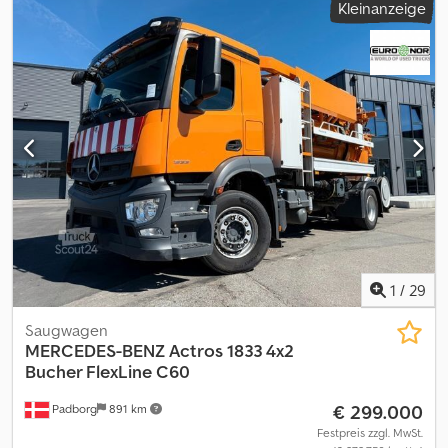
Kleinanzeige
1
/
29
Saugwagen
MERCEDES-BENZ
Actros 1833 4x2
Bucher FlexLine C60
€ 299.000
Padborg
891 km
Festpreis zzgl. MwSt.