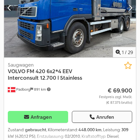
1
/
29
Saugwagen
VOLVO
FM 420 6x2*4 EEV
Interconsult 12.700 l Stainless
€ 69.900
Padborg
891 km
Festpreis zzgl. MwSt.
(€ 87.375 brutto)
Anfragen
Anrufen
Zustand:
gebraucht
, Kilometerstand:
448.000 km
, Leistung:
309
kW (420,12 PS)
, Erstzulassung:
02/2010
, Kraftstofftyp:
Diesel
,