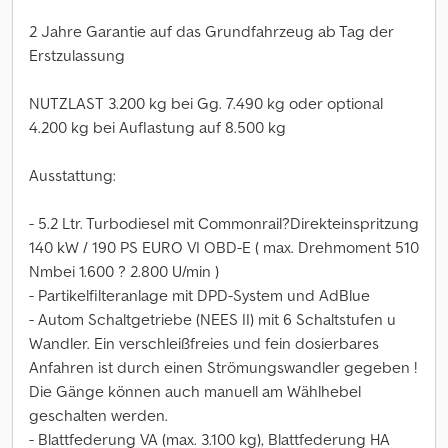
2 Jahre Garantie auf das Grundfahrzeug ab Tag der
Erstzulassung
NUTZLAST 3.200 kg bei Gg. 7.490 kg oder optional
4.200 kg bei Auflastung auf 8.500 kg
Ausstattung:
- 5.2 Ltr. Turbodiesel mit Commonrail?Direkteinspritzung
140 kW / 190 PS EURO VI OBD-E ( max. Drehmoment 510
Nmbei 1.600 ? 2.800 U/min )
- Partikelfilteranlage mit DPD-System und AdBlue
- Autom Schaltgetriebe (NEES II) mit 6 Schaltstufen u
Wandler. Ein verschleißfreies und fein dosierbares
Anfahren ist durch einen Strömungswandler gegeben !
Die Gänge können auch manuell am Wählhebel
geschalten werden.
- Blattfederung VA (max. 3.100 kg), Blattfederung HA