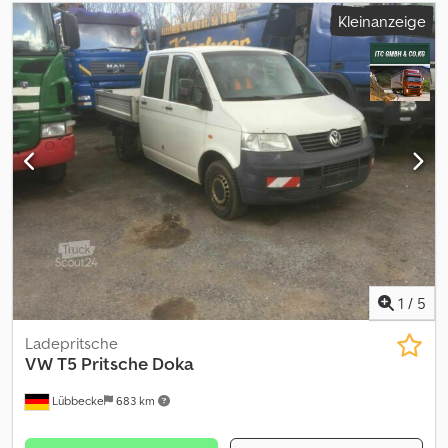
Kleinanzeige
1
/
5
Ladepritsche
VW
T5 Pritsche Doka
Lübbecke
683 km