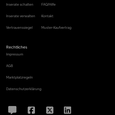
Inserate schalten
FAQ/Hilfe
Irrtum und Zwischenverkauf vorbehalten = Weitere
Informationen = Zylinderzahl: 4 zGG: 3.500 kg Verkaufspreis:
€ 9.999, US$ 11.650 Mehrwertsteuer/Differenzbesteuerung:
Inserate verwalten
Kontakt
Mehrwertsteuer abzugsfähig
Vertrauenssiegel
Muster-Kaufvertrag
Rechtliches
Impressum
AGB
Marktplatzregeln
Datenschutzerklärung