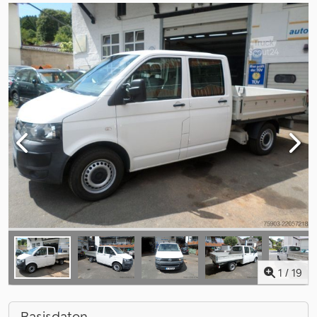
1
/
19
Basisdaten