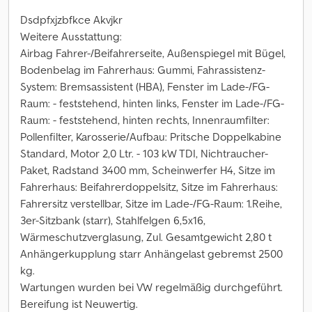
Dsdpfxjzbfkce Akvjkr
Weitere Ausstattung:
Airbag Fahrer-/Beifahrerseite, Außenspiegel mit Bügel,
Bodenbelag im Fahrerhaus: Gummi, Fahrassistenz-
System: Bremsassistent (HBA), Fenster im Lade-/FG-
Raum: - feststehend, hinten links, Fenster im Lade-/FG-
Raum: - feststehend, hinten rechts, Innenraumfilter:
Pollenfilter, Karosserie/Aufbau: Pritsche Doppelkabine
Standard, Motor 2,0 Ltr. - 103 kW TDI, Nichtraucher-
Paket, Radstand 3400 mm, Scheinwerfer H4, Sitze im
Fahrerhaus: Beifahrerdoppelsitz, Sitze im Fahrerhaus:
Fahrersitz verstellbar, Sitze im Lade-/FG-Raum: 1.Reihe,
3er-Sitzbank (starr), Stahlfelgen 6,5x16,
Wärmeschutzverglasung, Zul. Gesamtgewicht 2,80 t
Anhängerkupplung starr Anhängelast gebremst 2500
kg.
Wartungen wurden bei VW regelmäßig durchgeführt.
Bereifung ist Neuwertig.