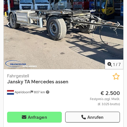
1
/
7
Fahrgestell
Jansky
TA Mercedes assen
€ 2.500
Apeldoorn
807 km
Festpreis zzgl. MwSt.
(€ 3.025 brutto)
Anfragen
Anrufen