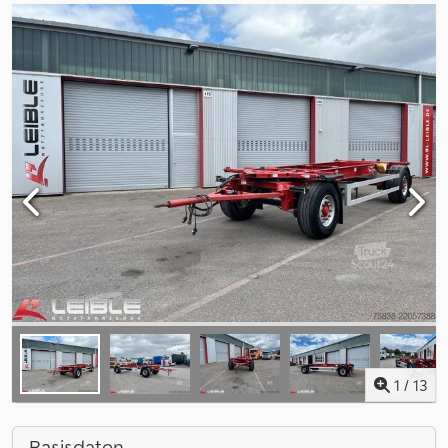
1
/
13
Basisdaten