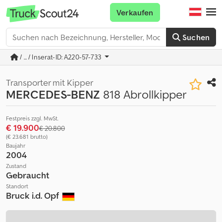
Verkaufen
Suchen
/ ... / Inserat-ID: A220-57-733
Transporter mit Kipper
MERCEDES-BENZ
818 Abrollkipper
Festpreis zzgl. MwSt.
€ 19.900
€ 20.800
(€ 23.681 brutto)
Baujahr
2004
Zustand
Gebraucht
Standort
Bruck i.d. Opf