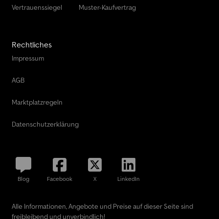
Frontscheibe, Sprühnebelverminderung, Stabilisator an einer
Vertrauenssiegel
Muster-Kaufvertrag
Hinterachse, Stabilisator Vorderachse, TGS, Türscheiben getönt,
Unterfahrschutz hinten, Unterfahrschutz vorn, Viscolüfter,
Vorderachse VOK-09 gekröpft, Zentralverriegelung, Zul.
Rechtliches
Gesamtgewicht 26,0 t
Impressum
AGB
Marktplatzregeln
Datenschutzerklärung
Blog
Facebook
X
LinkedIn
Alle Informationen, Angebote und Preise auf dieser Seite sind
freibleibend und unverbindlich!