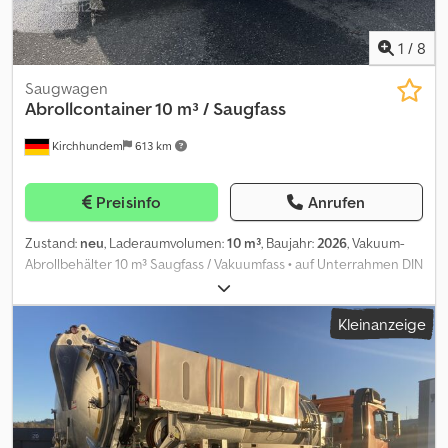
1
/
8
Saugwagen
Abrollcontainer 10 m³ / Saugfass
Kirchhundem
613 km
Preisinfo
Anrufen
Zustand:
neu
, Laderaumvolumen:
10 m³
, Baujahr:
2026
, Vakuum-
Abrollbehälter 10 m³ Saugfass / Vakuumfass • auf Unterrahmen DIN
30722 - Länge 6060 mm • Stahltank mit 10.000 Liter Inhalt •
Behälter und Unterrahmen feuerverzinkt • Winkelrahmen über
Kleinanzeige
die gesamte Länge durchgehend verschweißt • ausgelegt für
max. 0,5 bar Druck • ausgelegt für max. 1,0 bar Vakuum • 2 Stück
Flüssigkeitsabscheider und • Sicherheitssystem: Domdeckel-,
Regelventil mit • Sicherheitsdom mit Übersaugventil •
mechanischer Füllstandanzeiger mit Scala • 2 innenliegende
Schwallwände mit T-Eisenring Verstärkung • Sauganschluss im