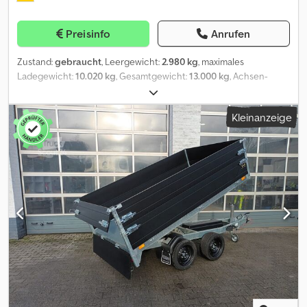
Sicherheitsdeichsel, 4 x Innenliegende Verzurrösen, gebremst, 13-
Pol. Stecker mit Rückfahrleuchte, geschützte
Preisinfo
Anrufen
Multifunktionsleuchte, 40 cm Stahl-Bordwand Dkodpfx Aeuy Hv
Rjkvjr
Zustand:
gebraucht
, Leergewicht:
2.980 kg
, maximales
Ladegewicht:
10.020 kg
, Gesamtgewicht:
13.000 kg
, Achsen-
Konfiguration:
2 Achsen
, Erstzulassung:
10/2019
, Laderaumlänge:
5.130 mm
, Laderaumbreite:
2.420 mm
, Laderaumhöhe:
1.500 mm
,
Kleinanzeige
Laderaumvolumen:
18 m³
, Federung:
Blatt
, Farbe:
Sonstige
,
Getriebetyp:
Sonstige
, Fahrerkabine:
Sonstige
, Emissionsklasse:
keine
, Ausstattung:
ABS, Druckluftbremse
, Bordwandhöhe
komplett 1.500 mm, 8 x Zurrösen, , Aufpreis für Rampen 800 ¤, , --
Druckfehler, Irrtümer und Änderungen vorbehalten, Muster-
Bilder --, Mehr Daten unter: !, More Details: ! Dkodpfxjzrdrls Akvor