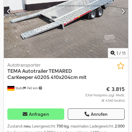
Behindertensattelzapfen: Nein Dokumente: * Leergewicht: 4.600
kg * HU/AU gültig bis: 10/2026 Dedpfjy Rwpwjx Akvokr
1
/
11
Autotransporter
TEMA
Autotrailer TEMARED
CarKeeper 4020S 410x204cm mit
€ 3.815
Stuhr
740 km
EXW Festpreis zzgl. MwSt.
(€ 4.540 brutto)
Anfragen
Anrufen
Zustand:
neu
, Leergewicht:
700 kg
, maximales Ladegewicht:
2.000