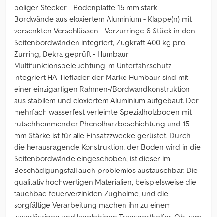
poliger Stecker - Bodenplatte 15 mm stark -
Bordwände aus eloxiertem Aluminium - Klappe(n) mit
versenkten Verschlüssen - Verzurringe 6 Stück in den
Seitenbordwänden integriert, Zugkraft 400 kg pro
Zurring, Dekra geprüft - Humbaur
Multifunktionsbeleuchtung im Unterfahrschutz
integriert HA-Tieflader der Marke Humbaur sind mit
einer einzigartigen Rahmen-/Bordwandkonstruktion
aus stabilem und eloxiertem Aluminium aufgebaut. Der
mehrfach wasserfest verleimte Spezialholzboden mit
rutschhemmender Phenolharzbeschichtung und 15
mm Stärke ist für alle Einsatzzwecke gerüstet. Durch
die herausragende Konstruktion, der Boden wird in die
Seitenbordwände eingeschoben, ist dieser im
Beschädigungsfall auch problemlos austauschbar. Die
qualitativ hochwertigen Materialien, beispielsweise die
tauchbad feuerverzinkten Zugholme, und die
sorgfältige Verarbeitung machen ihn zu einem
zuverlässigen und langlebigen Transporthelfer. Ob zum