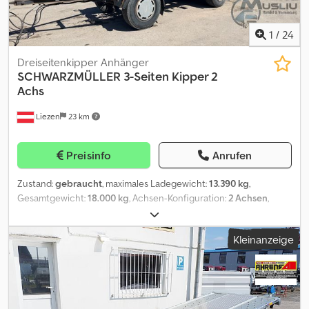
1
/
24
Dreiseitenkipper Anhänger
SCHWARZMÜLLER
3-Seiten Kipper 2
Achs
Liezen
23 km
Preisinfo
Anrufen
Zustand:
gebraucht
, maximales Ladegewicht:
13.390 kg
,
Gesamtgewicht:
18.000 kg
, Achsen-Konfiguration:
2 Achsen
,
Erstzulassung:
10/2000
, nächste Prüfung (TÜV):
10/2026
,
Schwarzmüller 3-Seiten Kipper in einen guten Zustand ----
Kleinanzeige
Technische Spezifikationen: Allgemein: * Achslast vorne: 9.000 kg
* Achslast hinten: 9.000 kg Kabine: * Kühlschrank: Nein Motor: *
AdBlue: Ja Getriebe: * Retarder: Nein Fahrwerk: * Federung:
Luftfederung * Alufelgen: Nein * Hebeachse: Nein * Lenkachse:
Nein * Zul. Achslast: 9.000 kg Sattelkupplung: *