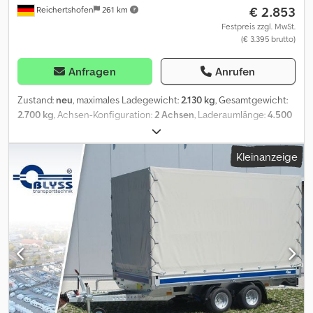
€ 2.853
Reichertshofen
261 km
Festpreis zzgl. MwSt.
(€ 3.395 brutto)
Anfragen
Anrufen
Zustand:
neu
, maximales Ladegewicht:
2.130 kg
, Gesamtgewicht:
2.700 kg
, Achsen-Konfiguration:
2 Achsen
, Laderaumlänge:
4.500
mm
, Laderaumbreite:
2.100 mm
, DAUERTIEFPREIS! Jupiter 4.5
Technische Daten: * Anhängertyp Jupiter * Gesamtgewicht
Kleinanzeige
2700kg * Nutzlast 2130kg * Innenmaße L: 450cm, B: 210cm *
Ladehöhe ca.70 cm * Boden Lochblech Stahl verzinkt *
Verzurrpunkte Lochblech * Rahmen Stahl geschweißt, Tauchbad
feuerverzinkt * Elektrik 13-Polig, 12V * Reifen 195/50R13C *
Achsenhersteller AL-KO oder KNOTT * Anzahl der Achsen 2 *
Gebremste Achse * Stützrad serienmäßig * Auffahrschienen
serienmäßig 200 cm * Seilwinde serienmäßig * Unterlegkeile 2 *
Reserverad mit Halterung * Stoßdämpferfahrwerk 100km/h
Bestätigung Angebot gültig solange der Vorrat reicht!!! zzgl.
Fahrzeugbrief / COC-Bescheinigung 49,99 ¤ Alle Preise inkl.
Mehrwertsteuer. Auch in anderen Größen erhältlich: 400x210cm