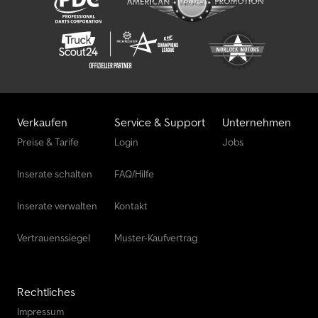
Verzurringe 4 Stück in den Seitenbordwänden integriert,
Zugkraft 400 kg pro Zurring, Dekra geprüft, mit 100 km/h
Zulassung. Chsdpfx Asri Tccsbpoa
Verkaufen
Service & Support
Unternehmen
Preise & Tarife
Login
Jobs
Inserate schalten
FAQ/Hilfe
Inserate verwalten
Kontakt
Vertrauenssiegel
Muster-Kaufvertrag
Rechtliches
Impressum