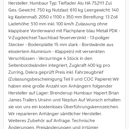
Hersteller: Humbaur Typ: Tieflader Alu HA 752111 Zul.
Ges. Gewicht: 750 kg Nutzlast: 610 kg Leergewicht: 140
kg Kastenmaß: 2050 x 1100 x 350 mm Bereifung: 13 Zoll
Ladehöhe: 510 mm inkl. 100 km/h Zulassung ohne
klappbare Vorderwand mit Flachplane blau Metall PDK -
V-Zugdeichsel Tauchbad feuerverzinkt - 13-poliger
Stecker - Bodenplatte 15 mm stark - Bordwände aus
eloxiertem Aluminium - Klappe(n) mit versenkten
Verschlüssen - Verzurringe 4 Stück in den
Seitenbordwänden integriert, Zugkraft 400 kg pro
Zurring, Dekra geprüft Preis inkl. Fahrzeugbrief
(Zulassungsbescheinigung Teil II und COC Papiere) Wir
haben eine große Anzahl von Anhängern folgender
Hersteller auf Lager: Brenderup Humbaur Hapert Brian
James Trailers Unsinn und Neptun Auf Wunsch erhalten
sie von uns ein kostenloses Überführungskennzeichen.
Wir reparieren Anhänger sämtlicher Hersteller.
Weiteres Zubehör auf Anfrage. Technische
Änderungen, Preisänderungen und Irrtümer