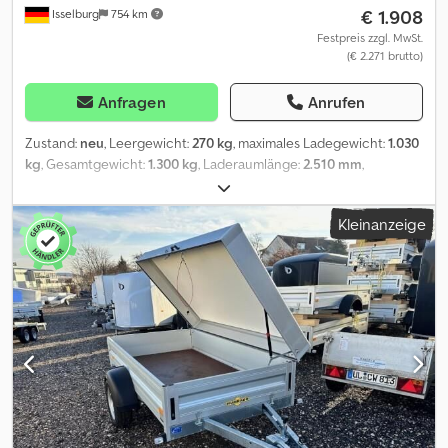
€ 1.908
Isselburg
754 km
poliger Stecker, Bodenplatte 15 mm stark, Bordwände aus
eloxiertem Aluminium, Klappe(n) mit versenkten Verschlüssen,
Festpreis zzgl. MwSt.
(€ 2.271 brutto)
Verzurringe 4 Stück in den Seitenbordwänden integriert,
Zugkraft 400 kg pro Zurring, Dekra geprüft, gebremst Chjdpfjd T
Sx Rox Abpea
Anfragen
Anrufen
Zustand:
neu
, Leergewicht:
270 kg
, maximales Ladegewicht:
1.030
kg
, Gesamtgewicht:
1.300 kg
, Laderaumlänge:
2.510 mm
,
Laderaumbreite:
1.310 mm
, Laderaumhöhe:
400 mm
,
Laderaumvolumen:
1,3 m³
, Farbe:
Silber
, Bauhöhe:
970 mm
,
Kleinanzeige
Arbeitsbreite:
1.850 mm
, Hydraulik, Rückfahrautomatik,
Feuerverzinkung, Ungebremst, klappbare Wand vorne, Offroad
Bereifung, Reling, Alubordwände, * SOFORT VERFÜGBAR * inkl.
klappbare Wand vorne, Offroad Bereifung, Reling, Alubordwände
TECHNISCHE DATEN - Marke: Humbaur - Modell: HA 132513 KV
Offroad - Fahrzeugtyp: Kastenanhänger - Fahrzeugzustand:
Neufahrzeug - Erstzulassung: ohne Erstzulassung - TÜV/HU: 2
Jahre ab Erstzulassung - Innenmaße (L x B x H): 251 x 131 x 40 cm -
Außenmaße (L x B x H): 379 x 185 x 97 cm - Ladehöhe des Boden:
55 cm - Zul. Gesamtgewicht: 1.300 kg - Leergewicht: 270 kg -
Nutzlast: 1.030 kg - Fahrgestell: Tieflader (Räder neben dem