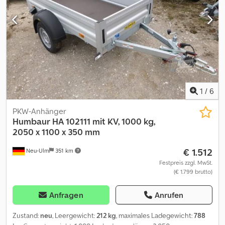
1
/
6
PKW-Anhänger
Humbaur
HA 102111 mit KV, 1000 kg,
2050 x 1100 x 350 mm
€ 1.512
Neu-Ulm
351 km
Festpreis zzgl. MwSt.
(€ 1.799 brutto)
Anfragen
Anrufen
Zustand:
neu
, Leergewicht:
212 kg
, maximales Ladegewicht:
788