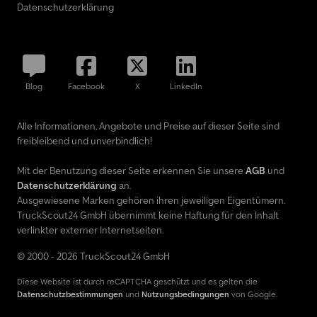
Datenschutzerklärung
Reifendimension HA: 315/70R22,5 * Kraftstofftank: 650 ltr. *
AdBluetank: 100 ltr. * techn. Gesamtgewicht: 20500 kg *
Eigengewicht: 7435 kg * Zul. Anhängelast: 36500 kg *
Gesamtlänge: 5990 mm * Radstand: 3800 mm * SP fällig: 02.2027 --
--Fahrzeugnummer/Vehicle: 12191----?Irrtümer und
Blog
Facebook
X
LinkedIn
Zwischenverkauf vorbehalten----Werbung und diverse
Schriftzüge wurden digital entfernt.-----Gerne stehen wir Ihnen
für alle Formalitäten, welche beim Kauf eines Fahrzeugs anfallen,
Alle Informationen, Angebote und Preise auf dieser Seite sind
mit Rat und Tat zur Seite.Teilen Sie uns einfach Ihre Wünsche und
freibleibend und unverbindlich!
Anregungen mit und wir kümmern uns darum.Unter anderem
können wir Ihnen gegen Aufpreis die folgendenden
Mit der Benutzung dieser Seite erkennen Sie unsere
AGB
und
Dienstleistungen anbieten:----Inzahlungnahme Ihres alten
Datenschutzerklärung
an.
FahrzeugsTÜV/SP AbnahmeKomplette
Ausgewiesene Marken gehören ihren jeweiligen Eigentümern.
ExportabwicklungVermittlung von FinanzierungenBeantragung
TruckScout24 GmbH übernimmt keine Haftung für den Inhalt
von ExportkennzeichenÜberführung von FahrzeugenZulassung
verlinkter externer Internetseiten.
von FahrzeugenBergungen und Fahr
© 2000 - 2026 TruckScout24 GmbH
Diese Website ist durch reCAPTCHA geschützt und es gelten die
Datenschutzbestimmungen
und
Nutzungsbedingungen
von Google.