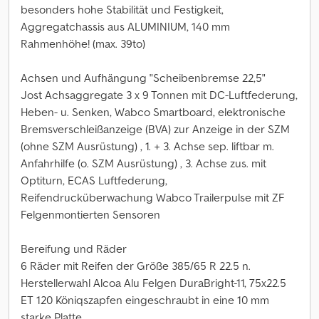
besonders hohe Stabilität und Festigkeit,
Aggregatchassis aus ALUMINIUM, 140 mm
Rahmenhöhe! (max. 39to)
Achsen und Aufhängung "Scheibenbremse 22,5"
Jost Achsaggregate 3 x 9 Tonnen mit DC-Luftfederung,
Heben- u. Senken, Wabco Smartboard, elektronische
Bremsverschleißanzeige (BVA) zur Anzeige in der SZM
(ohne SZM Ausrüstung) , 1. + 3. Achse sep. liftbar m.
Anfahrhilfe (o. SZM Ausrüstung) , 3. Achse zus. mit
Optiturn, ECAS Luftfederung,
Reifendrucküberwachung Wabco Trailerpulse mit ZF
Felgenmontierten Sensoren
Bereifung und Räder
6 Räder mit Reifen der Größe 385/65 R 22.5 n.
Herstellerwahl Alcoa Alu Felgen DuraBright-11, 75x22.5
ET 120 Köniqszapfen eingeschraubt in eine 10 mm
starke Platte,