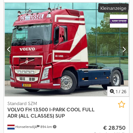
zulässige Achslast (Achse 1):
9.000 kg
, zulässige Achslast (Achse
Kleinanzeige
2):
9.000 kg
, zulässige Achslast (Achse 3):
9.000 kg
,
Laderaumvolumen:
92 m³
, Federung:
Luft
, Reifengröße:
385/65 R
22,5
, Reifenzustand:
100 %
, Baujahr:
2026
, Betriebsgewicht:
39.000 kg
, Ausstattung:
ABS
, Neuer Legras FMA 92 m3
Schubboden-Sattelauflieger Fahrgestell mit selbsttragender
Kastenstruktur oder Vollrahmen von Stirnwand bis Türen SAF
Intradisc+ CD Achsen, Alufelgen, Premium-Reifen 1. Achse liftbar,
3. Achse zwangsgelenkt LEGRAS FMA Typ 10QUALIMAT Boden,
Cargo Floor Hydraulikanlage, Funkfernbedienung Wände 3/2 mm,
Türen mit 4 Riegeln Abdeckung mit manueller Plane, Laufsteg mit
Doppelzugangstreppe Komplette LED Shapeline Beleuchtung, 4x
Arbeitsscheinwerfer Dcodpfx Agjuc Sw Njqok Werkzeugkasten,
Wassertank, EBS-Rechner und Standardausstattung
Verschiedene Modelle verfügbar
1
/
26
Standard SZM
VOLVO
FH 13.500 I-PARK COOL FULL
ADR (ALL CLASSES) SUP
€ 28.750
Honselersdijk
894 km