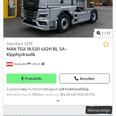
1
/
17
Standard SZM
MAN
TGX 18.520 4X2H BL SA -
Kipphydraulik
Mariasdorf
128 km
Preisinfo
Anrufen
Zustand:
neu
, Funktionsfähigkeit:
voll funktionsfähig
,
Kilometerstand:
100 km
, Leistung:
382,46 kW (520,00 PS)
,
Kraftstofftyp:
Diesel
, Reifenzustand:
100 %
, Achsen-Konfiguration:
4x4
, Radstand:
3.600 mm
, Kraftstoff:
Diesel
, Kraftstofftankvolumen:
Kleinanzeige
390 l
, Bremsen:
Retarder
, Fahrerkabine:
Schlafkabine
,