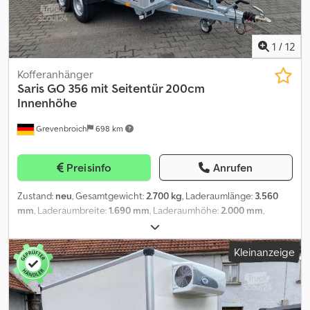
1
/
12
Kofferanhänger
Saris
GO 356 mit Seitentür 200cm
Innenhöhe
Grevenbroich
698 km
Preisinfo
Anrufen
Zustand:
neu
, Gesamtgewicht:
2.700 kg
, Laderaumlänge:
3.560
mm
, Laderaumbreite:
1.690 mm
, Laderaumhöhe:
2.000 mm
,
ANHÄNGERWIRTZ der Abholmarkt für Ihren neuen Anhänger
bietet starke Markenfabrikate! über 850 Neuanhänger auf Lager
Kleinanzeige
über 130 gebrauchte Anhänger ständig im Angebot
unverbindliches Beispiel: Saris Neuproduktion Saris Koffer GO 356
169 200 2700 2 356x169x200cm Hecktüren Seitentür grau GFK (L)
2700kg Kofferanhänger GO 356 356x169x200cm 2700kg