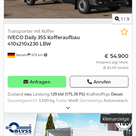
1
/
9
Transporter mit Koffer
IVECO
Daily 35S Kofferaufbau
410x210x230 LBW
€ 54.900
Seesen
579 km
Festpreis zzgl. MwSt.
(€ 65.331 brutto)
Anfragen
Anrufen
Zustand:
neu
, Leistung:
129 kW (175,39 PS)
, Kraftstofftyp:
Diesel
,
Gesamtgewicht:
3.500 kg
, Farbe:
Weiß
, Getriebetyp:
Automatisch
,
Anzahl der Sitzplätze:
3
, Laderaumlänge:
4.100 mm
,
Laderaumbreite:
2.100 mm
, Laderaumhöhe:
2.300 mm
,
Kleinanzeige
Ausstattung:
ABS, Elektronisches Stabilitätsprogramm (ESP),
Klimaanlage, Ladebordwand, Navigationssystem, Rußfilter,
Zentralverriegelung
, IVECO Daily 35S18HA8/P mit Kofferaufbau