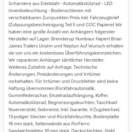
Scharniere aus Edelstahl - Automatikstützrad - LED
Innenbeleuchtung - Bodenschienen mit
verschiebbaren Zurrpunkten Preis inkl. Fahrzeugbrief
(Zulassungsbescheinigung Teil II und COC Papiere) Wir
haben eine große Anzahl von Anhängern folgender
Hersteller auf Lager: Brenderup Humbaur Hapert Brian
James Trailers Unsinn und Neptun Auf Wunsch erhalten
sie von uns ein kostenloses Überführungskennzeichen.
Wir reparieren Anhänger sämtlicher Hersteller.
Weiteres Zubehör auf Anfrage. Technische
Änderungen, Preisänderungen und Irrtümer
vorbehalten. Für Irrtümer und Druckfehler wird keine
Haftung übernommen.Rückfahrautomatik,
Gummifederachse, Einzelradaufhängung, Koffer,
Automatikstützrad, Begrenzungsleuchten, Tauchbad
feuerverzinkt, Gebremst, Inkl. Garantie, V-Zugdeichsel,
13-poliger Stecker und Rückfahrleuchte, Bodenplatte
18 mm stark, Seitenwände aus PurFerro
Sandwichplatten 30 mm stark, Deckschichten, Stahl,