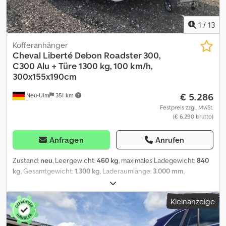
1
/
13
Kofferanhänger
Cheval Liberté
Debon Roadster 300,
C300 Alu + Türe 1300 kg, 100 km/h,
300x155x190cm
€ 5.286
Neu-Ulm
351 km
Festpreis zzgl. MwSt.
(€ 6.290 brutto)
Anfragen
Anrufen
Zustand:
neu
, Leergewicht:
460 kg
, maximales Ladegewicht:
840
kg
, Gesamtgewicht:
1.300 kg
, Laderaumlänge:
3.000 mm
,
Laderaumbreite:
1.550 mm
, Laderaumhöhe:
1.900 mm
,
Laderaumvolumen:
9,1 m³
, Farbe:
Silber
, Bauhöhe:
2.290 mm
,
Kleinanzeige
Arbeitsbreite:
2.000 mm
, Hersteller: Debon Typ: Kofferanhänger
Roadster 300, C300 Alu + Türe Zul. Ges. Gewicht: 1300 kg Nutzlast:
840 kg Leergewicht: 460 kg Kastenmaß: 3000 x 1550 x 1900 mm