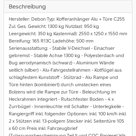
Beschreibung
Hersteller: Debon Typ: Kofferanhänger Alu + Türe C255
Zul. Ges. Gewicht: 1300 kg Nutzlast: 950 kg
Leergewicht: 350 kg Kastenmaß: 2550 x 1250 x 1550 mm
Bereifung: 165 R13C Ladehöhe: 500 mm
Serienausstattung: - Stabile V-Deichsel - Einachser
gebremst - Stabile Achse 1300 kg - Polyesterdach und
Bug aerodynamisch (schwarz) - Aluminium Wände
seitlich (silber) - Alu-Fahrgestellrahmen - Kotflügel aus
schlagfestem Kunststoff - Stützrad - Alu Rampe und
Türe hinten (kombiniert) durch umstecken eines
Bolzens wird die Rampe zur Türe - Beleuchtung im
Heckrahmen integriert - Rutschfester Boden - 4 x
Zurrbügel - Innenleuchte mit Schalter - Unterlegkeile -
Rangiergriff inkl. folgender Optionen: inkl. 100 km/h inkl.
2 x Stützen inkl. 13-poligem Stecker inkl. Seitentüre 105
x 60 cm Preis inkl. Fahrzeugbrief
(Zulassungsbescheinigung Teil II und COC Papiere) Wir