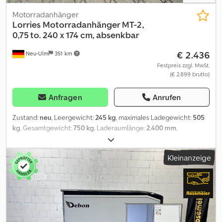
Markenschutz 02/25
Motorradanhänger
Lorries Motorradanhänger MT-2,
0,75 to. 240 x 174 cm, absenkbar
€ 2.436
Neu-Ulm
351 km
Festpreis zzgl. MwSt.
(€ 2.899 brutto)
Anfragen
Anrufen
Zustand:
neu
, Leergewicht:
245 kg
, maximales Ladegewicht:
505
kg
, Gesamtgewicht:
750 kg
, Laderaumlänge:
2.400 mm
,
Laderaumbreite:
1.740 mm
, Farbe:
Sonstige
, Bauhöhe:
960 mm
,
Arbeitsbreite:
2.400 mm
, Ausstattung:
Seilwinde
, Hersteller:
Kleinanzeige
Lorries Typ: Motorradanhänger MT-2 silber Zul. Ges. Gewicht: 750
kg Nutzlast: 505 kg Leergewicht: 245 kg Kastenmaß: 2400 x 1740
mm Bereifung: 13 Zoll Stahl - zum Transport von zwei Motorrädern
- Stahlrahmen verzinkt und pulverbeschichtet - Hochkant
zusammenklappbar (sehr geringe Stellfläche 240 x 90 cm) -
Absenkbare Ladefläche über Seilwinde - 2 x Motorradwippe,
verstellbar - Flacher Auffahrwinkel - 8 Zurrösen - geschlossener