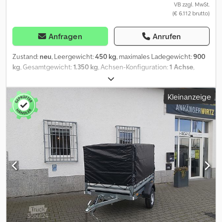
VB zzgl. MwSt.
(€ 6.112 brutto)
Anfragen
Anrufen
Zustand:
neu
, Leergewicht:
450 kg
, maximales Ladegewicht:
900
kg
, Gesamtgewicht:
1.350 kg
, Achsen-Konfiguration:
1 Achse
,
Laderaumlänge:
2.680 mm
, Laderaumbreite:
1.580 mm
,
Laderaumhöhe:
1.600 mm
, Reifengröße:
185R14C
, Baujahr:
2026
,
Kleinanzeige
Stabiler Einachser, Kofferanhänger, 1350 kg zulässiges
Gesamtgewicht, Robuster Stahlprofilrahmen mit Kofferaufbau
aus 25 mm starken glatten Polyester- Isolierschaumwänden.
Abgerundete Eckprofile aus eloxiertem Aluminium ermöglicht
eine Kraftstoffeinsparung von 10 bis 17 %, Doppelflügeltür hinten,
mit geschweißtem feuerverzinktem Heckrahmenportal. solide
Scharniere und Verschlüsse aus rostfreiem Stahl. Chodpfji R H
Ukex Am Uja Verzurrbügel im Bodenrahmen und wenn
erforderlich innen am Dachrahmenprofil. Verzurrschiene
beidseitig an den Wänden auf Wunschhöhe montiert plus 175,00
Euro, netto 100 km/h plus 115,00 Euro , netto TÜV und Brief