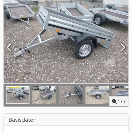
1
/
7
Basisdaten