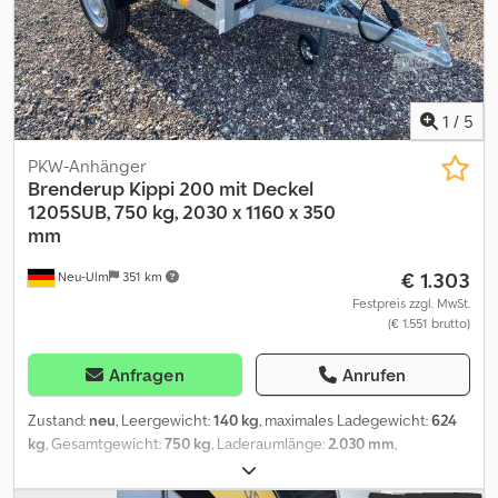
1
/
5
PKW-Anhänger
Brenderup
Kippi 200 mit Deckel
1205SUB, 750 kg, 2030 x 1160 x 350
mm
€ 1.303
Neu-Ulm
351 km
Festpreis zzgl. MwSt.
(€ 1.551 brutto)
Anfragen
Anrufen
Zustand:
neu
, Leergewicht:
140 kg
, maximales Ladegewicht:
624
kg
, Gesamtgewicht:
750 kg
, Laderaumlänge:
2.030 mm
,
Laderaumbreite:
1.160 mm
, Laderaumhöhe:
350 mm
,
Laderaumvolumen:
1 m³
, Farbe:
Sonstige
, Bauhöhe:
860 mm
,