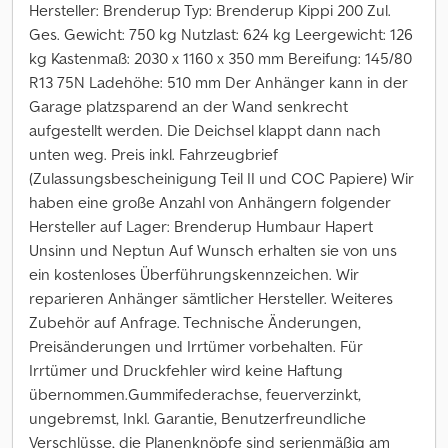
Hersteller: Brenderup Typ: Brenderup Kippi 200 Zul.
Ges. Gewicht: 750 kg Nutzlast: 624 kg Leergewicht: 126
kg Kastenmaß: 2030 x 1160 x 350 mm Bereifung: 145/80
R13 75N Ladehöhe: 510 mm Der Anhänger kann in der
Garage platzsparend an der Wand senkrecht
aufgestellt werden. Die Deichsel klappt dann nach
unten weg. Preis inkl. Fahrzeugbrief
(Zulassungsbescheinigung Teil II und COC Papiere) Wir
haben eine große Anzahl von Anhängern folgender
Hersteller auf Lager: Brenderup Humbaur Hapert
Unsinn und Neptun Auf Wunsch erhalten sie von uns
ein kostenloses Überführungskennzeichen. Wir
reparieren Anhänger sämtlicher Hersteller. Weiteres
Zubehör auf Anfrage. Technische Änderungen,
Preisänderungen und Irrtümer vorbehalten. Für
Irrtümer und Druckfehler wird keine Haftung
übernommen.Gummifederachse, feuerverzinkt,
ungebremst, Inkl. Garantie, Benutzerfreundliche
Verschlüsse, die Planenknöpfe sind serienmäßig am