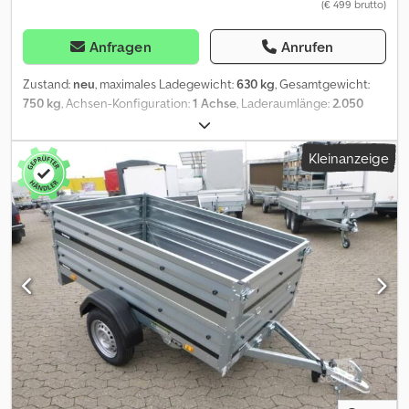
(€ 499 brutto)
Anfragen
Anrufen
Zustand:
neu
, maximales Ladegewicht:
630 kg
, Gesamtgewicht:
750 kg
, Achsen-Konfiguration:
1 Achse
, Laderaumlänge:
2.050
mm
, Laderaumbreite:
1.095 mm
, Baujahr:
2025
, Humbaur Steely
Serie 1000 NEU 2025 2.Wahl 1-Achs Kastenanhänger GesGew:
Kleinanzeige
750kg Leergewicht: 120 kg Crsdpfxovtwm Nj Ahrjf Nutzlast: 630 kg
Gesamtmaße: 2960mm x 1545mm x 805mm Innenmaße: 2050mm x
1095mm x 300mm Ladehöhe: 495mm Bereifung 13 Zoll 100 km/h
Feuerverzinkte V-Zugdeichsel mit Querstrebe Spannverschlüsse
an der Heckklappe Vier an den Seitenwänden besfestigte
Anbinderinge Optional: -Plane Spriegel -Bordwandaufsatz -
Flachplane -Stützrad -Netz INZAHLUNGNAHME MÖGLICH FÜR
FAST ALLES !!! TAUSCHGESCHÄFTE UND AUFZAHLUNG MÖGLICH
!!! Bei Neufahrzeugen können Kosten für Fracht und Papiere
entstehen! Ausstellungsgelände: 58285 Gevelsberg , Am
Sinnerhoop 17 Öffnungszeiten: Montag ? Freitag 8.30 bis 17.00
Uhr, Samstag 8.30 bis 14.00 Uhr ständig über 500 neue und
gebrauchte Anhänger am Lager !!! Pegasus Anhänger GmbH Am